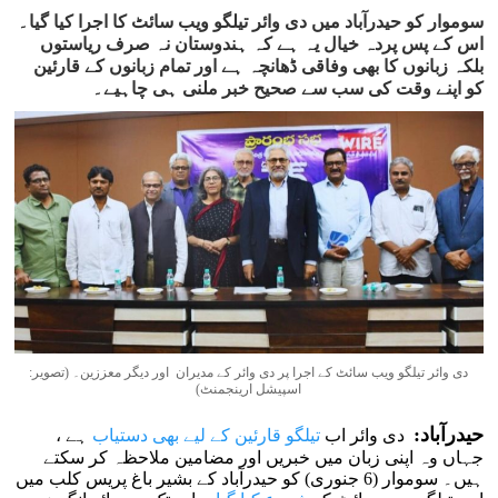
سوموار کو حیدرآباد میں دی وائر تیلگو ویب سائٹ کا اجرا کیا گیا۔
اس کے پس پردہ خیال یہ ہے کہ ہندوستان نہ صرف ریاستوں
بلکہ زبانوں کا بھی وفاقی ڈھانچہ ہے اور تمام زبانوں کے قارئین
کو اپنے وقت کی سب سے صحیح خبر ملنی ہی چاہیے۔
دی وائر تیلگو ویب سائٹ کے اجرا پر دی وائر کے مدیران اور دیگر معززین۔ (تصویر:
اسپیشل ارینجمنٹ)
حیدرآباد:
دی وائر اب
تیلگو قارئین کے لیے بھی دستیاب
ہے ،
جہاں وہ اپنی زبان میں خبریں اور مضامین ملاحظہ کر سکتے
ہیں۔ سوموار (6 جنوری) کو حیدرآباد کے بشیر باغ پریس کلب میں