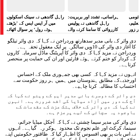
ے قومی
ہراسانی، تشدد اور بربریت:
راہل گاندھی نے سینک اسکولوں
تعلیم،
راہل گاندھی نے پولیس
میں آر ایس ایس کے ’بڑھتے
ر زور
کارروائی کا سامنا کرنے والے
ہوئے رول‘ پر سوال اٹھائے
مظاہرین کے لیے آواز بلند کی
دی وائر کے بانی مدیر سدھارتھ وردراجن نے کہا کہ دی وائر تیلگو
کا آغاز دی وائر کی 10ویں سالگرہ پر ایک معقول تحفہ ہے۔
وردراجن نے مزید کہا کہ دی وائر کا آپریٹنگ ماڈل سرمایہ کاروں
کے کردار کو ختم کرتے ہوئے قارئین اور ان کی حمایت پر منحصر
کرتاہے۔
انہوں نے مزید کہا کہ کسی بھی جمہوری ملک کے احساس
اورجذبےکے مطابق ہندوستان میں ہمیں ہر روز حکومت سے
احتساب کا مطالبہ کرنا چاہیے۔
دی وائر کے دوسرے بانی مدیر ایم کے وینو نے کہا کہ
آج کے دور میں آزاد میڈیا کی اشد ضرورت ہے۔ انہوں
نے کہا کہ دی وائر کے خلاف ہتک عزت کے مقدمات کے
باوجود یہ سچائی کے لیے پرعزم ہے۔
دی وائر کی مدیر سیما چشتی نے کہا کہ آجکل میڈیا جرائم،
سینما، کرکٹ اور علم نجوم تک محدود ہوکر رہ گیاہے۔ انہوں
نے اس بات پر بھی افسوس کا اظہار کیا کہ طاقتور حکومتیں اپنے
خلاف اٹھنے والی ہر چھوٹی آواز کو دبانے کے لیے موجود ہیں۔