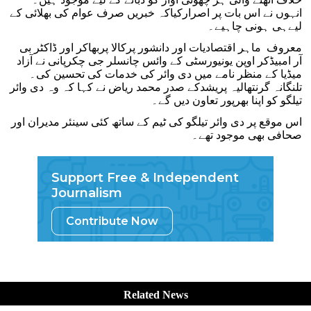
انہوں نے اس بات پر اصرارکیاکہ خبریں صرف عوام کی بھلائی کے
لیےہی ہونی چاہیے۔
معروف ماہر اقتصادیات اور دانشور پرکالا پربھاکر اور ڈاکٹر بی
آر امبیڈکر اوپن یونیورسٹی کے وائس چانسلر جی چکرپانی نے آزاد
میڈیا کے منظر نامے میں دی وائر کی خدمات کی تحسین کی۔
تلنگانہ گرنتھالیہ پریشدکے صدر محمد ریاض نے کہا کہ وہ دی وائر
تیلگو کو اپنا بھرپور تعاون دیں گے۔
اس موقع پر دی وائر تیلگو کی ٹیم کے ساتھ کئی سینئر مدیران اور
صحافی بھی موجود تھے۔
Support Free & Independent
Journalism
Contribute Now
Related News