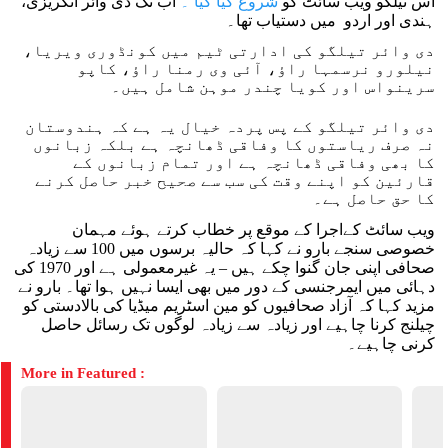
اس تیلگو ویب سائٹ کو
شروع کیا گیا ۔
اب تک دی وائر انگریزی،
ہندی اور اردو میں دستیاب تھا۔
دی وائر تیلگو کی ادارتی ٹیم میں کونڈوری ویریا،
نیلورو نرسمہا راؤ، آئی وی رمنا راؤ، کاپو
سرینواس اور کویا چندر موہن شامل ہیں۔
دی وائر تیلگو کے پس پردہ خیال یہ ہے کہ ہندوستان
نہ صرف ریاستوں کا وفاقی ڈھانچہ ہے بلکہ زبانوں
کا بھی وفاقی ڈھانچہ ہے اور تمام زبانوں کے
قارئین کو اپنے وقت کی سب سے صحیح خبر حاصل کرنے
کا حق حاصل ہے۔
ویب سائٹ کےاجرا کے موقع پر خطاب کرتے ہوئے مہمان
خصوصی سنجے بارو نے کہا کہ حالیہ برسوں میں 100 سے زیادہ
صحافی اپنی جان گنوا چکے ہیں – یہ غیرمعمولی ہے اور 1970 کی
دہائی میں ایمرجنسی کے دور میں بھی ایسا نہیں ہوا تھا۔ بارو نے
مزید کہا کہ آزاد صحافیوں کو مین اسٹریم میڈیا کی بالادستی کو
چیلنج کرنا چاہیے اور زیادہ سے زیادہ لوگوں تک رسائل حاصل
کرنی چاہیے۔
More in Featured :