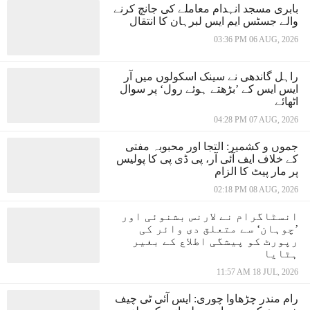
بابری مسجد انہدام معاملے کی جانچ کرنے
والے جسٹس ایم ایس لبرہان کا انتقال
03:36 PM 06 AUG, 2026
راہل گاندھی نے سینک اسکولوں میں آر
ایس ایس کے ’بڑھتے ہوئے رول‘ پر سوال
اٹھائے
04:28 PM 07 AUG, 2026
جموں و کشمیر: التجا اور محبوبہ مفتی
کے خلاف ایف آئی آر، پی ڈی پی کا پولیس
پر مار پیٹ کا الزام
02:18 PM 08 AUG, 2026
انسٹاگرام نے لارنس بشنوئی اور
’چوہان‘ سے متعلق دی وائر کی
رپورٹ کو پیشگی اطلاع کے بغیر
ہٹایا
11:57 AM 18 JUL, 2026
رام مندر چڑھاوا چوری: ایس آئی ٹی چیف