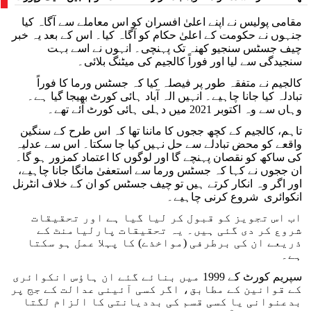
دیا گیا
مقامی پولیس نے اپنے اعلیٰ افسران کو اس معاملے سے آگاہ کیا
جنہوں نے حکومت کے اعلیٰ حکام کو آگاہ کیا۔ اس کے بعد یہ خبر
چیف جسٹس سنجیو کھنہ تک پہنچی۔ انہوں نے اسے بہت
سنجیدگی سے لیا اور فوراً کالجیم کی میٹنگ بلائی۔
کالجیم نے متفقہ طور پر فیصلہ کیا کہ جسٹس ورما کا فوراً
تبادلہ کیا جانا چاہیے۔ انہیں الہ آباد ہائی کورٹ بھیجا گیا ہے۔
وہاں سے وہ اکتوبر 2021 میں دہلی ہائی کورٹ آئے تھے۔
تاہم، کالجیم کے کچھ ججوں کا ماننا تھا کہ اس طرح کے سنگین
واقعے کو محض تبادلے سے حل نہیں کیا جا سکتا۔ اس سے عدلیہ
کی ساکھ کو نقصان پہنچے گا اور لوگوں کا اعتماد کمزور ہو گا۔
ان ججوں نے کہا کہ جسٹس ورما سے استعفیٰ مانگا جانا چاہیے،
اور اگر وہ انکار کرتے ہیں تو چیف جسٹس کو ان کے خلاف انٹرنل
انکوائری شروع کرنی چاہیے۔
اب اس تجویز کو قبول کر لیا گیا ہے اور تحقیقات
شروع کر دی گئی ہیں۔ یہ تحقیقات پارلیامنٹ کے
ذریعے ان کی برطرفی (مواخذے) کا پہلا عمل ہو سکتا
ہے۔
سپریم کورٹ کے 1999 میں بنائے گئے ان ہاؤس انکوائری
کے قوانین کے مطابق، اگر کسی آئینی عدالت کے جج پر
بدعنوانی یا کسی قسم کی بددیانتی کا الزام لگتا