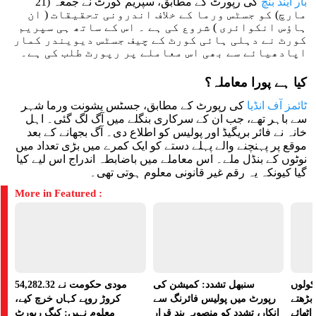
بار اینڈ بنچ
کی رپورٹ کے مطابق، سپریم کورٹ نے جمعہ (21
مارچ) کو جسٹس ورما کے خلاف اندرونی تحقیقات ( ان
ہاؤس انکوائری ) شروع کی ہے ۔ اس کے ساتھ ہی سپریم
کورٹ نے دہلی ہائی کورٹ کے چیف جسٹس دیویندر کمار
اپادھیائے سے بھی اس معاملے پر رپورٹ طلب کی ہے۔
کیا ہے پورا معاملہ؟
ٹائمز آف انڈیا
کی رپورٹ کے مطابق، جسٹس یشونت ورما شہر
سے باہر تھے، جب ان کے سرکاری بنگلے میں آگ لگ گئی۔ اہل
خانہ نے فائر بریگیڈ اور پولیس کو اطلاع دی۔ آگ بجھانے کے بعد
موقع پر پہنچنے والے پہلے دستے کو ایک کمرے میں بڑی تعداد میں
نوٹوں کے بنڈل ملے۔ اس معاملے میں باضابطہ اندراج اس لیے کیا
گیا کیونکہ یہ رقم غیر قانونی معلوم ہوتی تھی۔
More in Featured :
کولوں
سنبھل تشدد: کمیشن کی
مودی حکومت نے 54,282.32
بڑھتے
رپورٹ میں پولیس فائرنگ سے
کروڑ روپے کہاں خرچ کیے،
ٹھائے
انکار، تشدد کو منصوبہ بند قرار
معلوم نہیں: کیگ رپورٹ