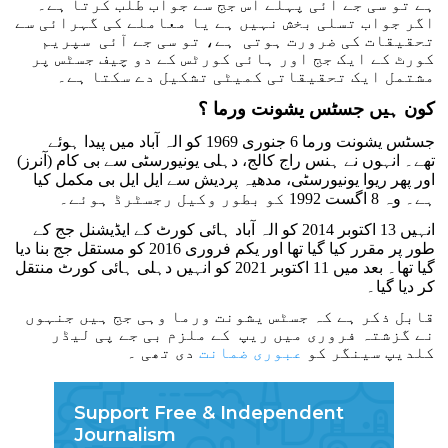
ہے تو سی جے آئی پہلے اس جج سے جواب طلب کرتا ہے۔
اگر جواب تسلی بخش نہیں ہے یا معاملے کی گہرائی سے
تحقیقات کی ضرورت ہوتی ہے، تو سی جے آئی سپریم
کورٹ کے ایک جج اور ہائی کورٹس کے دو چیف جسٹس پر
مشتمل ایک تحقیقاتی کمیٹی تشکیل دے سکتا ہے۔
کون ہیں جسٹس یشونت ورما ؟
جسٹس یشونت ورما 6 جنوری 1969 کو الہ آباد میں پیدا ہوئے
تھے۔ انہوں نے ہنس راج کالج، دہلی یونیورسٹی سے بی کام (آنرز)
اور پھر ریوا یونیورسٹی، مدھیہ پردیش سے ایل ایل بی مکمل کیا
ہے۔ وہ 8 اگست 1992 کو بطور وکیل رجسٹرڈ ہوئے۔
انہیں 13 اکتوبر 2014 کو الہ آباد ہائی کورٹ کے ایڈیشنل جج کے
طور پر مقرر کیا گیا تھا اور یکم فروری 2016 کو مستقل جج بنا دیا
گیا تھا۔ بعد میں 11 اکتوبر 2021 کو انہیں دہلی ہائی کورٹ منتقل
کر دیا گیا۔
قابل ذکر ہے کہ جسٹس یشونت ورما وہی جج ہیں جنہوں
نے گزشتہ فروری میں ریپ کے ملزم بی جے پی لیڈر
کلدیپ سینگر کو
عبوری ضمانت
دی تھی ۔
Support Free & Independent
Journalism