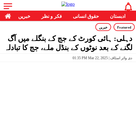
ادبستان
حقوق انسانی
فکر و نظر
خبریں
Featured
خبریں
دہلی: ہائی کورٹ کے جج کے بنگلے میں آگ
لگنے کے بعد نوٹوں کے بنڈل ملے، جج کا تبادلہ
01:35 PM Mar 22, 2025 | دی وائر اسٹاف