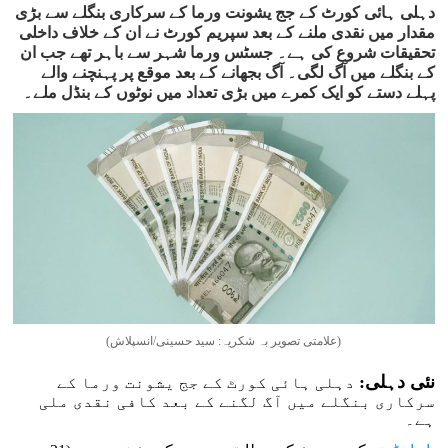
دہلی ہائی کورٹ کے جج یشونت ورما کے سرکاری بنگلے سے بڑی
مقدار میں نقدی ملنے کے بعد سپریم کورٹ نے ان کے خلاف داخلی
تحقیقات شروع کی ہے۔ جسٹس ورما شہر سے باہر تھے جب ان
کے بنگلے میں آگ لگی۔ آگ بجھانے کے بعد موقع پر پہنچنے والے
پہلے دستے کو ایک کمرے میں بڑی تعداد میں نوٹوں کے بنڈل ملے۔
(علامتی تصویر بہ شکریہ: سید حسینی/انسپلاش)
نئی دہلی:
دہلی ہائی کورٹ کے جج یشونت ورما کے
سرکاری بنگلے میں آگ لگنے کے بعد کافی نقدی ملی
ہے۔