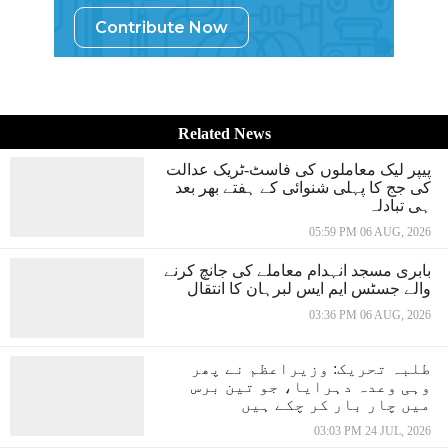
Contribute Now
Related News
پیپر لیک معاملوں کی فاسٹ-ٹریک عدالت
کی جج کا پہلی شنوائی کے ہفتے بھر بعد
ہی تبادلہ
05:59 PM 06 AUG, 2026
بابری مسجد انہدام معاملے کی جانچ کرنے
والے جسٹس ایم ایس لبرہان کا انتقال
03:36 PM 06 AUG, 2026
طلبہ تحریک: وزیراعظم نے پھر
وہی وعدہ دہرایا، جو تین برس
میں چار بار کر چکے ہیں
03:03 PM 24 JUL, 2026