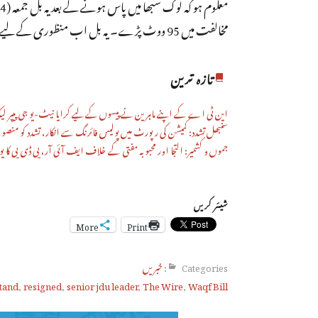
مخالفت میں 95 ووٹ پڑے۔ یہ بل اب منظوری کے لیے صدرجمہوریہ کے پاس بھیجا جائے گا۔
تازہ ترین
این ٹی اے کے اپنے ماہرین نے پیسوں کے لیے کرایا نیٹ-یو جی پیپر ل
سنبھل تشدد: کمیشن کی رپورٹ میں پولیس فائرنگ سے انکار، تشدد کو منصوبہ بن
جموں و کشمیر: التجا اور محبوبہ مفتی کے خلاف ایف آئی آر، پی ڈی پی کا پو
شیئر کریں
More
Print
Categories:
خبریں
stand
,
resigned
,
senior jdu leader
,
The Wire
,
Waqf Bill