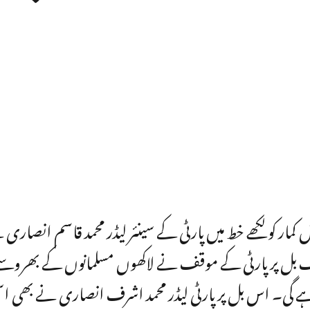
ش کمار کو لکھے خط میں پارٹی کے سینئر لیڈر محمد قاسم انصاری
ف بل پر پارٹی کے موقف نے لاکھوں مسلمانوں کے بھروسے 
قائم رہے گی۔ اس بل پر پارٹی لیڈر محمد اشرف انصاری نے بھی 