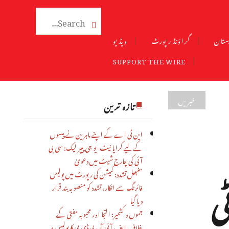

ستان
گراؤنڈ رپورٹ
ویڈیو
SUPPORT THE WIRE
خبریں
تازہ ترین
این ٹی اے کے اپنے ماہرین نے پیسوں
کے لیے کرایا نیٹ-یو جی پیپر لیک: سی بی
آئی کی چارج شیٹ میں دعویٰ
ی
سنبھل تشدد: کمیشن کی رپورٹ میں پولیس
فائرنگ سے انکار، تشدد کو منصوبہ بند قرار
دیا گیا
جموں و کشمیر: التجا اور محبوبہ مفتی کے
خلاف ایف آئی آر، پی ڈی پی کا پولیس پر