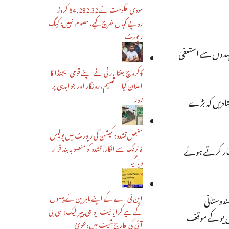
مودی حکومت نے 54,282.32 کروڑ
روپے کہاں خرچ کیے، معلوم نہیں: کیگ
رپورٹ
 عہدوں سے استعفیٰ
کاکروچ جنتا پارٹی نے اپنے قومی ایجنڈا کا
اعلان کیا — تعلیم، روزگار اور جوابدہی پر
زور
 بتادیں کہ بڑے
سنبھل تشدد: کمیشن کی رپورٹ میں پولیس
فائرنگ سے انکار، تشدد کو منصوبہ بند قرار
ظہار کرتے ہوئے
دیا گیا
ندوستانی
این ٹی اے کے اپنے ماہرین نے پیسوں
کے لیے کرایا نیٹ-یو جی پیپر لیک: سی بی
 علمبردار ہیں۔ لیکن اب یہ یقین ٹوٹ گیا ہے۔ وقف بل ترمیمی ایکٹ 2024 پر جے ڈی یو کے موقف
آئی کی چارج شیٹ میں دعویٰ