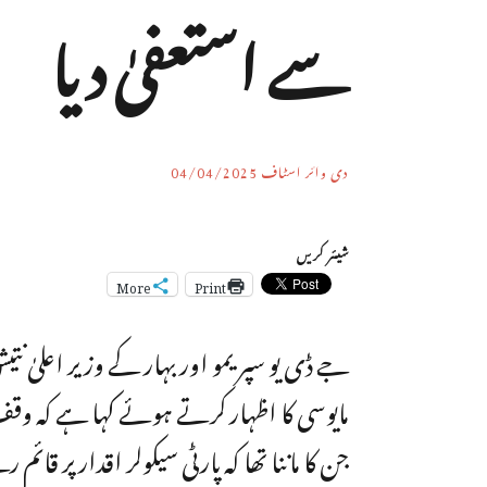
سے استعفیٰ دیا
دی وائر اسٹاف
04/04/2025
شیئر کریں
More
Print
جے ڈی یو سپریمو اور بہار کے وزیر اعلیٰ نتی
مایوسی کا اظہار کرتے ہوئے کہا ہے کہ وق
جن کا ماننا تھا کہ پارٹی سیکولر اقدار پر 