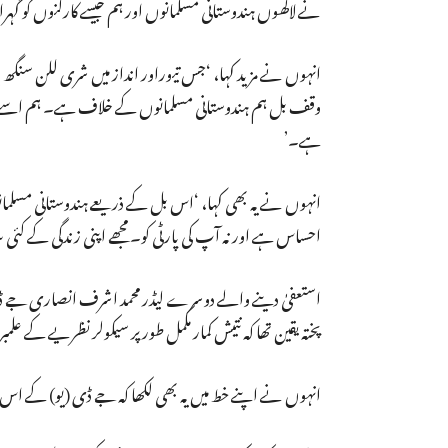
نے لاکھوں ہندوستانی مسلمانوں اور ہم جیسے کارکنوں کو گہرا
انہوں نے مزید کہا، ‘جس تیوراور انداز میں شری للن سنگ
وقف بل ہم ہندوستانی مسلمانوں کے خلاف ہے۔ ہم اسے کسی
ہے۔’
انہوں نے یہ بھی کہا، ‘اس بل کے ذریعے ہندوستانی مسلمانو
احساس ہے اور نہ آپ کی پارٹی کو۔ مجھے اپنی زندگی کے کئی 
استعفیٰ دینے والے دوسرے لیڈر محمد اشرف انصاری جے ڈی (ی
پختہ یقین تھا کہ نتیش کمار مکمل طور پر سیکولر نظریے کے عل
انہوں نے اپنے خط میں یہ بھی لکھا کہ جے ڈی (یو) کے اس رو