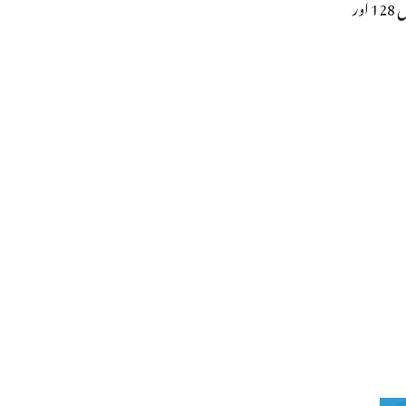
معلوم ہو کہ لوک سبھا میں پاس ہونے کے بعد یہ بل جمعہ (4 اپریل) کو راجیہ سبھا میں بھی پاس ہو گیا ہے ۔ راجیہ سبھا میں اس بل کی حمایت میں 128 اور