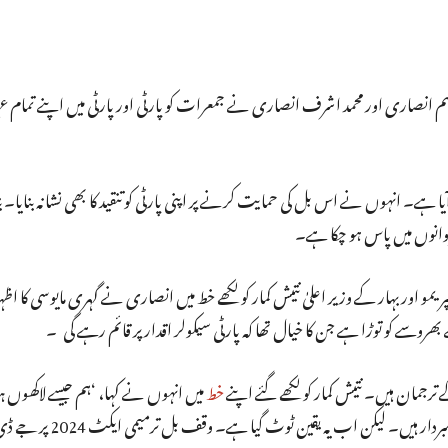
د قاسم انصاری اور محمد اشرف انصاری نے جمعرات کو پارٹی اور پارٹی میں اپنے تمام
آیا ہے۔ انہوں نے اس بل کی حمایت کرنے پر اپنی پارٹی کو تنقید کا بھی نشانہ بنایا۔
یوانوں میں پاس ہو چکا ہے۔
و اور بہار کے وزیر اعلیٰ نتیش کمار کو لکھے خط میں انصاری نے گہری مایوسی کا ا
وسے کو توڑا ہے جن کا خیال تھا کہ پارٹی سیکولر اقدار پر قائم رہے گی ۔
جمان ہیں۔ نتیش کمار کو لکھے گئے اپنے
خط
میں انہوں نے کہا، ‘ہم جیسے لاکھوں ہ
مسلمانوں کو یہ یقین تھا کہ آپ خالصتاً سیکولر نظریے کے