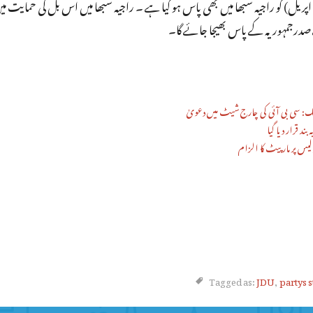
یک: سی بی آئی کی چارج شیٹ میں دعویٰ
د قرار دیا گیا
لیس پر مار پیٹ کا الزام
Tagged as:
JDU
,
partys 