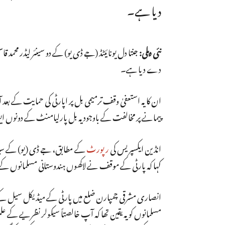
دیا ہے۔
نئی دہلی:
جنتا دل یونائیٹڈ (جے ڈی یو) کے دو سینئر لیڈر محم
دے دیا ہے۔
ان کا یہ استعفیٰ وقف ترمیمی بل پر اپارٹی کی حمایت کے بعد 
پیمانے پر مخالفت کے باوجود یہ بل پارلیامنٹ کے دونوں ا
انڈین ایکسپریس کی
رپورٹ
کے مطابق، جے ڈی (یو) کے سپریم
کہا کہ پارٹی کے موقف نے لاکھوں ہندوستانی مسلمانوں کے بھر
انصاری مشرقی چمپارن ضلع میں پارٹی کے میڈیکل سیل کے تر