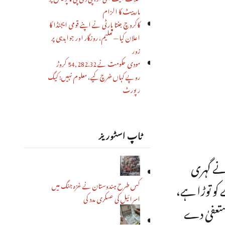
مار پیٹ کا الزام
کاکروچ جنتا پارٹی نے اپنے قومی ایجنڈا کا
اعلان کیا — تعلیم، روزگار اور جوابدہی پر
زور
مودی حکومت نے 54,282.32 کروڑ
روپے کہاں خرچ کیے، معلوم نہیں: کیگ
رپورٹ
ٹاپ اسٹوریز
 نے گہری
کو توڑا ہے،
کس طرح ہندوستان نے غزہ جنگ میں
اسرائیل کی عسکری مدد کی
استعفیٰ دے