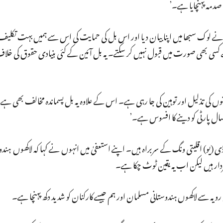
 صدمہ پہنچایا ہے۔’
ھ نے لوک سبھا میں اپنا بیان دیا اور اس بل کی حمایت کی اس سے ہمیں بہت تکلی
 بھی صورت میں قبول نہیں کر سکتے۔ یہ بل آئین کے کئی بنیادی حقوق کی خلاف
ں کی تذلیل اور توہین کی جا رہی ہے۔ اس کے علاوہ یہ بل پسماندہ مخالف بھی ہے۔
سال پارٹی کو دینے کا افسوس ہے۔’
و) اقلیتی ونگ کے سربراہ ہیں۔ اپنے استعفیٰ میں انہوں نے کہا کہ لاکھوں ہندوس
مبردار ہیں لیکن اب یہ یقین ٹوٹ چکا ہے۔
یہ سے لاکھوں ہندوستانی مسلمان اور ہم جیسے کارکنان کو شدید دکھ پہنچا ہے۔