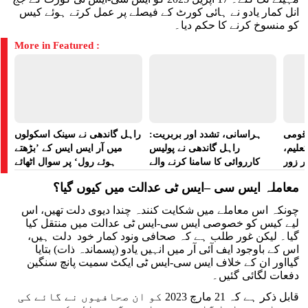
انل کمار یادو نے ہائی کورٹ کے فیصلے پر عمل کرتے ہوئے کیس
کو منسوخ کرنے کا حکم دیا۔
More in Featured :
ے قومی
ہراسانی، تشدد اور بربریت:
راہل گاندھی نے سینک اسکولوں
تعلیم،
راہل گاندھی نے پولیس
میں آر ایس ایس کے ’بڑھتے
ر زور
کارروائی کا سامنا کرنے والے
ہوئے رول‘ پر سوال اٹھائے
مظاہرین کے لیے آواز بلند کی
معاملہ ایس سی –ایس ٹی عدالت میں کیوں گیا؟
چونکہ اس معاملے میں شکایت کنندہ چندا دیوی دلت تھیں، اس
لیے کیس کو خصوصی ایس سی-ایس ٹی عدالت میں منتقل کیا
گیا۔ لیکن غور طلب ہے کہ صحافی ونود کمار خود دلت ہیں،
اس کے باوجود ایف آئی آر میں انہیں یادو (پسماندہ ذات) بتایا
گیااور ان کے خلاف ایس سی-ایس ٹی ایکٹ سمیت پانچ سنگین
دفعات لگائی گئیں۔
قابل ذکر ہے کہ 21 مارچ 2023 کو ان صحافیوں نے گائے کی