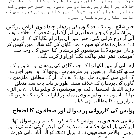
موت اور پسارا گاؤں میں عارضی گئو شالہ کے مخدوش
حالات پر ایک رپورٹ شائع کی تھی۔ یہ خبر جونپور کے
مقامی اخبار ‘تیجس ٹوڈے’ میں شائع ہوئی تھی، جس کے
نامہ نگار ونود کمار ہیں۔
خبر شائع ہونے کے بعد گاؤں کی پردھان چندا دیوی ناراض ہوگئیں
اور 24 مارچ کو چار صحافیوں اور ایک اور شخص کے خلاف ایف
آئی آر درج کرائی گئی، جس میں ان پرالزام لگایا گیا کہ انہوں
نے’21 مارچ 2023 کو صبح 7 بجے گاؤں کی گئو شالہ میں گھس کر
وہاں موجود 115 مویشیوں کو پریشان کیا، جس کی وجہ سے
مویشی ادھر ادھر بھاگنے لگے’ اورآواز کرنے لگے۔’
ایف آئی آر میں لکھا تھا کہ جب گاؤں کی پردھان اپنے شوہر کے
ساتھ گئوشالہ پہنچیں اور ملزمین سے پوچھا کہ وہ بغیر اجازت
کے اس میں کیوں داخل ہوئے؟ ایف آئی آر کے مطابق، ملزمین نے
گاؤں کی پردھان کے خلاف مبینہ طور پر ذات پات سے متعلق
نازیبا الفاظ استعمال کیے اور مویشیوں کا ویڈیو بنایا۔ ان پر الزام
تھا کہ انہوں نے ویڈیو سوشل میڈیا پر اپلوڈ نہ کرنے کے عوض 20
ہزار روپے کا مطالبہ بھی کیا۔
پولیس کی کارروائی پر سوا ل اور صحافیوں کا احتجاج
مقامی صحافیوں نے پولیس کے کام کرنے کے انداز پر سوال اٹھائے
اور کئی بار اعلیٰ حکام سے شکایت کی، لیکن کوئی شنوائی نہیں
ہوئی۔ بالآخر صحافیوں نے 3 اپریل 2023 کو الٰہ آباد ہائی کورٹ