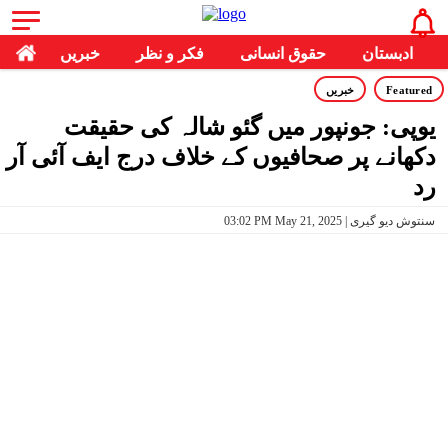
ادبستان
حقوق انسانی
فکر و نظر
خبریں
Featured
خبریں
یوپی: جونپور میں گئو شالہ کی حقیقت
دکھانے پر صحافیوں کے خلاف درج ایف آئی آر
رد
03:02 PM May 21, 2025 | سنتوش دیو گیری