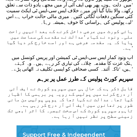
‘میں دلت ہوں، پھر بھی ایف آئی آر میں مجھے یادو ذات سے تعلق
رکھنے والا بتایا گیا اور میرے خلاف ایس سی-ایس ٹی ایکٹ سمیت
کئی سنگین دفعات لگائی گئیں۔ میری مالی حالت خراب ہے اس
لیے پولیس کی ہراسانی کا خوف ہمیشہ رہا۔’
ہائی کورٹ میں عرضی داخل کرنے کے بعد انہیں راحت
ملی۔ ونود نے کہا، ‘عدالت نے مقدمے کی سماعت میں
پایا کہ یہ مقدمہ فرضی ہے اور اسے خارج کر دیا گیا
ہے۔’
اب ونود کمار ایس سی-ایس ٹی کمیشن اور پریس کونسل میں
ہتک عزت کا مقدمہ چلانے کی تیاری کر رہے ہیں۔ وہ کہتے
ہیں، ‘تاکہ آئندہ کسی صحافی کو ایسی تکلیف نہ اٹھانی پڑے۔’
سپریم کورٹ پولیس کے طرز عمل پر برہم
قابل ذکر ہے کہ حال ہی میں سپریم کورٹ نے ایف آئی
آر درج کرنے میں پولیس کے رویہ پر برہمی کا اظہار
کیا تھا۔ عدالت نے کہا تھا کہ یوپی پولیس من مانی
طور پر تھانوں میں ایف آئی آر درج کر رہی ہے۔
تاہم، سپریم کورٹ کے اس سخت تبصرہ کا اثر ابھی تک
زمینی سطح پر نظر نہیں آ رہا ہے۔
Support Free & Independent