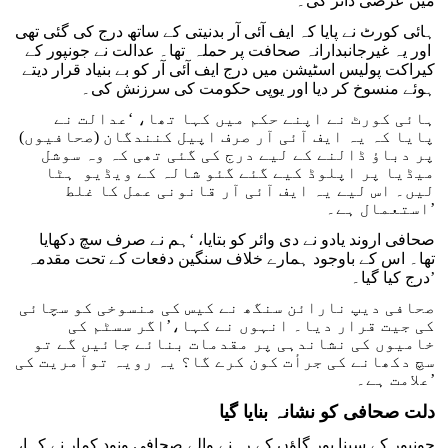
میں عرضی دائر کی۔
ہائی کورٹ نے پایا کہ ایف آئی آر بدنیتی کے ساتھ درج کی گئی تھی
اور یہ غیرجانبدارانہ صحافت پر حملہ تھا۔ عدالت نے جونپور کے
کیراکت پولیس اسٹیشن میں درج ایف آئی آر کو بے بنیاد قرار دیتے
ہوئے منسوخ کر دیا اور یوپی حکومت کی سرزنش کی۔
ہائی کورٹ نے اپنے حکم میں کہا تھا، ‘عدالت نے
پایا کہ یہ ایف آئی آر صرف اپیل کنندگان (صحافیوں)
پر دباؤ ڈالنے کے لیے درج کی گئی تھی کہ وہ سوشل
میڈیا پر اپلوڈ کیے گئے گئو شالہ کے ویڈیو ہٹا
لیں۔ اس لیے یہ ایف آئی آر قانونی عمل کا غلط
استعمال ہے۔’
صحافی اروند یادو نے دی وائر کو بتایا، ‘ہم نے صرف سچ دکھایا
تھا۔ اس کے باوجود ہمارے خلاف سنگین دفعات کے تحت مقدمہ
درج کیا گیا۔’
صحافی دیپ نارائن سنگھ نے کیس کی منسوخی کو سچائی
کی جیت قرار دیا۔ انہوں نے کہا،’اگر سسٹم کی
خامیوں کی نشاندہی پر مقدمات بنائے جائیں گے تو
سچ دکھانے کی جرأت کون کرے گا؟ یہ رویہ توآمریت کی
علامت ہے۔’
دلت صحافی کو نشانہ بنایا گیا
جونپور کے سینا پور گاؤں کے رہنے والے صحافی ونود کمار نے کہا،