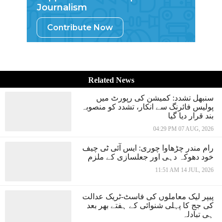
Journalism
Contribute Now
Related News
سنبھل تشدد: کمیشن کی رپورٹ میں
پولیس فائرنگ سے انکار، تشدد کو منصوبہ
بند قرار دیا گیا
04:29 PM 07 AUG, 2026
رام مندر چڑھاوا چوری: ایس آئی ٹی چیف
خود دھوکہ دہی اور جعلسازی کے ملزم
11:51 AM 14 JUL, 2026
پیپر لیک معاملوں کی فاسٹ-ٹریک عدالت
کی جج کا پہلی شنوائی کے ہفتے بھر بعد
ہی تبادلہ