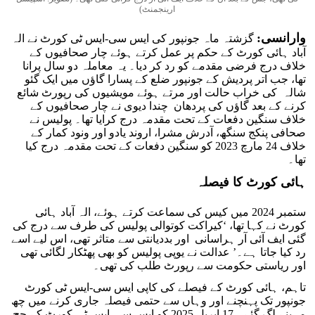
ارینجمنٹ)
وارانسی:
گزشتہ ماہ جونپور کی ایس سی-ایس ٹی کورٹ نے الہ
آباد ہائی کورٹ کے حکم پر عمل کرتے ہوئے چار صحافیوں کے
خلاف درج فرضی مقدمے کو رد کر دیا۔ یہ معاملہ دو سال پرانا
تھا، جب اتر پردیش کے جونپور ضلع کے پسارا گاؤں میں ایک گئو
شالہ کی خراب حالت اور مرتے ہوئے مویشیوں کی رپورٹ شائع
کرنے کے بعد گاؤں کی پردھان چندا دیوی نے چار صحافیوں کے
خلاف سنگین دفعات کے تحت مقدمہ درج کرایا تھا۔ پولیس نے
صحافی پنکج سنگھ، آدرش مشرا، اروند یادو اور ونود کمار کے
خلاف 24 مارچ 2023 کو سنگین دفعات کے تحت مقدمہ درج کیا
تھا۔
ہائی کورٹ کا فیصلہ
ستمبر 2024 میں کیس کی سماعت کرتے ہوئے، الہ آباد ہائی
کورٹ نے کہا تھا، ‘کیراکت کوتوالی پولیس کی طرف سے درج کی
گئی ایف آئی آر ہراسانی اور بددیانتی سے متاثر تھی، اس لیے اسے
رد کیا جاتا ہے۔’ عدالت نے یوپی پولیس کو بھی پھٹکار لگائی تھی
اور ریاستی حکومت سے رپورٹ طلب کی تھی۔
تاہم، ہائی کورٹ کے فیصلے کی کاپی ایس سی-ایس ٹی کورٹ
جونپور تک پہنچنے اور وہاں سے حتمی فیصلہ جاری کرنے میں چھ
مہینے لگ گئے۔ 17 اپریل 2025 کو ایس سی-ایس ٹی کورٹ کے جج