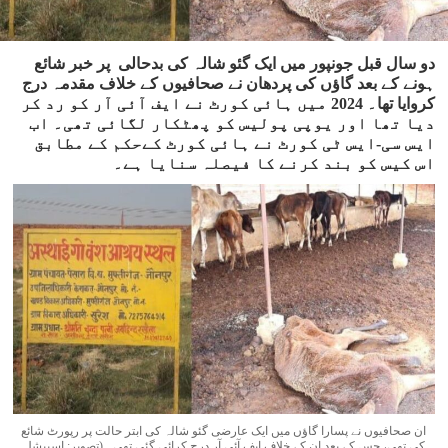
دو سال قبل جونپور میں ایک گئو شالہ کی بدحالی پر خبر شائع
ہونے کے بعد گاؤں کی پردھان نے صحافیوں کے خلاف مقدمہ درج
کروایا تھا۔ 2024 میں ہائی کورٹ نے ایف آئی آر کو رد کر
دیا تھا اور یوپی پولیس کو پھٹکار لگائی تھی۔ اب
ایس سی-ایس ٹی کورٹ نے ہائی کورٹ کےحکم کے مطابق
اس کیس کو بند کرنے کا فیصلہ سنایا ہے۔
ان صحافیوں نے پسارا گاؤں میں ایک عارضی گئو شالہ کی ابتر حالت پر رپورٹ شائع
کی تھی، جس کے بعد ان کے خلاف ایف آئی آر درج کرائی گئی تھی۔ (تصویر: اسپیشل