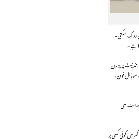
یں روک سکتی۔
یا ہے۔
نٹرنیٹ پر پورن
 موبائل فون،
ھے بہت سی
 میں کوئی کسی پر