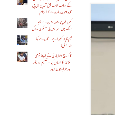
کے خلاف ایف آئی آر، پی ڈی پی
کا پولیس پر مار پیٹ کا الزام
کس طرح ہندوستان نے غزہ
جنگ میں اسرائیل کی عسکری مدد کی
نیم کا پتہ کڑوا ہے … گالی سے کیا
ناراضگی؟
کاکروچ جنتا پارٹی نے اپنے قومی
ایجنڈا کا اعلان کیا — تعلیم، روزگار
اور جوابدہی پر زور