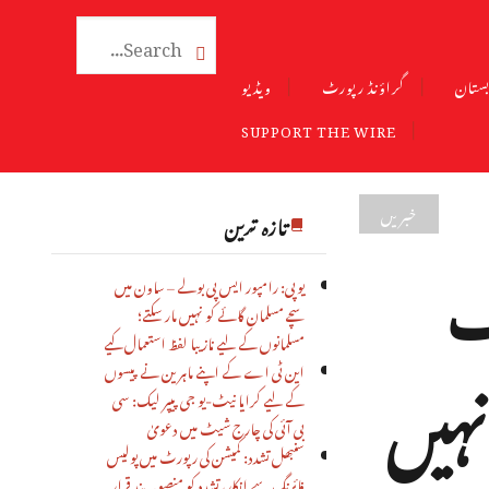

ستان
گراؤنڈ رپورٹ
ویڈیو
SUPPORT THE WIRE
خبریں
تازہ ترین
ف
یوپی: رامپور ایس پی بولے – ساون میں
سچے مسلمان گائے کو نہیں مار سکتے؛
مسلمانوں کے لیے نازیبا لفظ استعمال کیے
نہیں
این ٹی اے کے اپنے ماہرین نے پیسوں
کے لیے کرایا نیٹ-یو جی پیپر لیک: سی
بی آئی کی چارج شیٹ میں دعویٰ
سنبھل تشدد: کمیشن کی رپورٹ میں پولیس
فائرنگ سے انکار، تشدد کو منصوبہ بند قرار