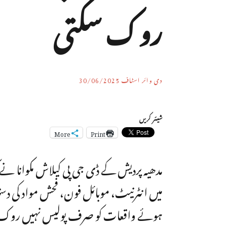
روک سکتی
دی وائر اسٹاف
30/06/2025
شیئر کریں
More
Print
مدھیہ پردیش کے ڈی جی پی کیلاش مکوانا ن
میں انٹرنیٹ، موبائل فون، فحش مواد کی د
ہوئے واقعات کو صرف پولیس نہیں روک