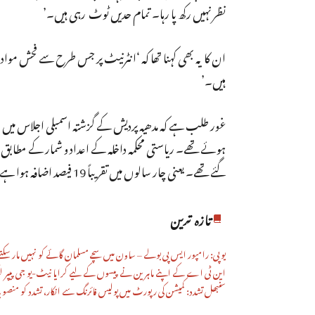
نظر نہیں رکھ پا رہا۔ تمام حدیں ٹوٹ رہی ہیں۔’
ان کا یہ بھی کہنا تھا کہ ‘انٹرنیٹ پر جس طرح سے فحش مواد 
ہیں۔’
گئے تھے۔ یعنی چار سالوں میں تقریباً 19 فیصد اضافہ ہوا ہے۔
تازہ ترین
یوپی: رامپور ایس پی بولے – ساون میں سچے مسلمان گائے کو نہیں مار سکتے
این ٹی اے کے اپنے ماہرین نے پیسوں کے لیے کرایا نیٹ-یو جی پیپر ل
سنبھل تشدد: کمیشن کی رپورٹ میں پولیس فائرنگ سے انکار، تشدد کو منصوبہ بن