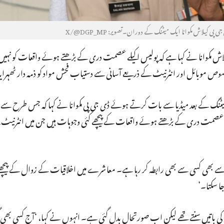
پی کیلاش مکوانا ایک میٹنگ کے دوران۔تصویر: X/@DGP_MP
کیلاش مکوانا نے کہا ہے کہ پولیس اکیلے عصمت دری کے بڑھتے ہوئے واقعات کو نہ
موبائل اور انٹرنیٹ کے ذریعے آسانی سے دستیاب فحش مواد کو ذمہ دار ٹھہرا
میٹنگ کے بعد میڈیا سے بات کرتے ہوئے ڈی جی پی مکوانا نے کہا کہ جس طرح سے ا
ے، عصمت دری کے بڑھتے ہوئے واقعات کے پیچھے کئی وجوہات ہیں جن میں انٹرنیٹ،
 سے بھی کسی سے بھی رابطہ کر رہا ہے۔ معاشرے میں اخلاقیات کے زوال کے پیچ
ا سکتا۔’
ں کی باتیں سنتے تھے لیکن اب صورتحال بدل گئی ہے۔ انہوں نے کہا، ‘آج کسی بھی گھر