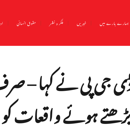
ہمارے بارے میں
خبریں
فکر و نظر
حقوق انسانی
ادب
ڈی جی پی نے کہا – صر
ھتے ہوئے واقعات کو 