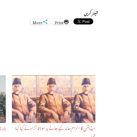
شیئر کریں
More
Print
سیڈیشن کا الزام عائد کیے جانے پر مولانا آزاد نے کیا کہا
بابر
تھا