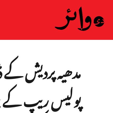
مدھیہ پردیش کے 
پولیس ریپ کے بڑ