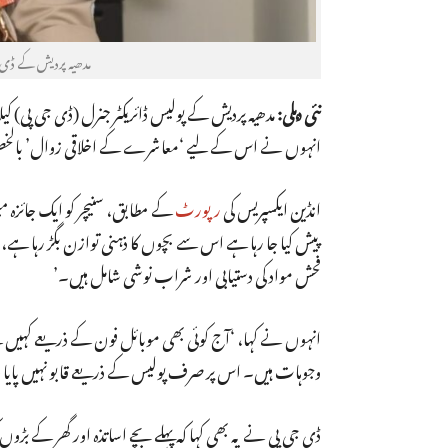
مدھیہ پردیش کے ڈی جی 
نئی دہلی:
مدھیہ پردیش کے پولیس ڈائریکٹر جنرل (ڈی جی پی) 
انہوں نے اس کے لیے ‘معاشرے کے اخلاقی زوال’ بالخصوص 
انڈین ایکسپریس کی
رپورٹ
کے مطابق، سنیچر کو ایک جائزہ 
پیش کیا جا رہا ہے اس سے بچوں کا ذہنی توازن بگڑ رہا ہ
فحش مواد کی دستیابی اور شراب نوشی شامل ہیں۔’
انہوں نے کہا، ‘آج کوئی بھی موبائل فون کے ذریعے کہیں
وجوہات ہیں۔ اس پر صرف پولیس کے ذریعے قابو نہیں پایا ج
ڈی جی پی نے یہ بھی کہا کہ پہلے بچے اساتذہ اور گھر کے بڑو