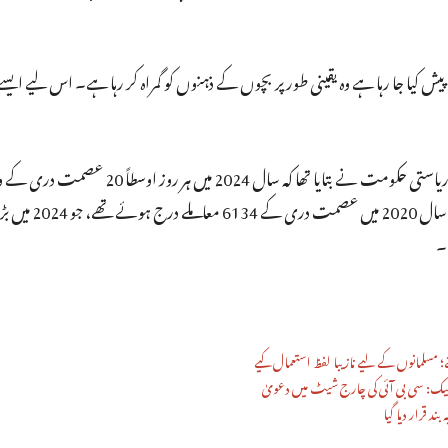
پیش کیا جا رہا ہے وہ یقینی طور پر بچوں کے ذہنوں کو گمراہ کر رہا ہے۔ اس لیے ای
غور طلب ہے کہ مدھیہ پردیش کے گزشتہ اسمبلی اجلاس میں ریاستی حکومت نے بتایا تھا کہ
؛ مسلمانوں کے لیے نازیبا لفظ استعمال کیے
یک: سی بی آئی کی چارج شیٹ میں دعویٰ
د قرار دیا گیا