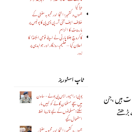
دیا گیا
جموں و کشمیر: التجا اور محبوبہ مفتی کے
خلاف ایف آئی آر، پی ڈی پی کا پولیس پر
مار پیٹ کا الزام
کاکروچ جنتا پارٹی نے اپنے قومی ایجنڈا کا
اعلان کیا — تعلیم، روزگار اور جوابدہی پر
زور
ٹاپ اسٹوریز
ہات ہیں ،جن
یوپی: رامپور ایس پی بولے - ساون
میں سچے مسلمان گائے کو نہیں مار
 بڑھتے
سکتے؛ مسلمانوں کے لیے نازیبا لفظ
استعمال کیے
جموں و کشمیر: التجا اور محبوبہ مفتی