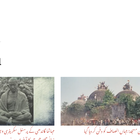
d
ی مسجد؛ جہاں انصاف کو دفن کر دیا گیا
مہاتما گاندھی کے پرسنل سکریٹری وی 
زبانی’گاندھی جی کا آ خری دن‘