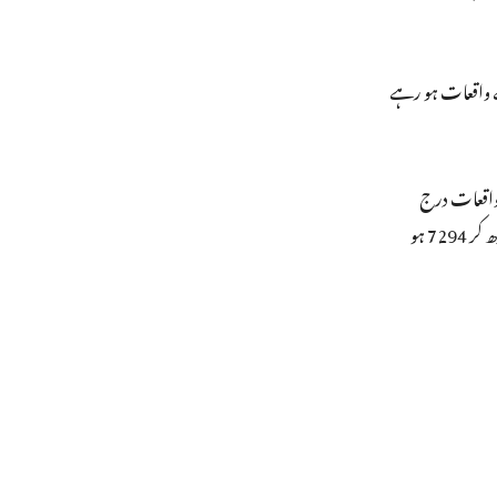
سے واقعات ہو رہے
 سال 2024 میں ہر روز اوسطاً 20 عصمت دری کے واقعات درج
ہوئے تھے۔ ریاستی محکمہ داخلہ کے اعداد و شمار کے مطابق سال 2020 میں عصمت دری کے 6134 معاملے درج ہوئے تھے، جو 2024 میں بڑھ کر 7294 ہو