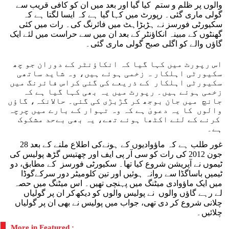
والوں پر ظلم و ستم کیا گیا اور بعد میں ان کو کافی قریب سے
گولی ماری گئی۔ رپورٹ میں کہا گیا ہے کہ ایسا لگتا ہے کہ
سکیورٹی فورسز نے ہڑبڑاہٹ میں فائرنگ کی۔ رات میں کئی
گھنٹوں کے مبینہ انکاؤنٹر کے بعد ان میں سے حراست میں لئے ایک
گاؤں والے کو اگلی صبح گولی ماری گئی۔
اس رپورٹ میں کہا گیا کہ انکاؤنٹر کے دوران جو چھ
سکیورٹی اہلکار ہ زخمی ہوئے ہیں، وہ شاید ساتھی
سکیورٹی اہلکار کے ذریعے کی گئی کراس فائرنگ میں
زخمی ہوئے ہیں۔ رپورٹ میں یہ بھی کہا گیا ہے کہ
جانچ میں جان بوجھ کر گڑبڑی کی گئی۔ حالانکہ، گاؤں
والوں کا یہ دعویٰ ہے کہ وہ تہوار کے بارے میں چرچہ
کرنے کے لئے اکٹھا ہوئے تھے، یہ بھی بےحد مشکوک
ہے۔
غور طلب ہے کہ ماؤوادیوں کے ہونےکی اطلاع ملنے کے بعد 28
جون 2012 کی رات کو سی آر پی ایف اور چھتیس گڑھ پولیس کی
ٹیموں نے آپریشن شروع کیا تھا۔ سکیورٹی فورسز کے مطابق، دو
ٹیمیں باساگڈا سے روانہ ہوئیں اور تین کلومیٹر دور سرکےگوڈا
میں ایک ماؤوادی میٹنگ میں پہنچی تھیں۔ اس میٹنگ میں حصہ
لے رہے گاؤں والوں نے پولیس والوں کو دیکھ‌کر ان پر گولیاں
چلانی شروع کر دی تھی، جواب میں پولیس نے بھی ان پر گولیاں
چلائیں۔
More in Featured :