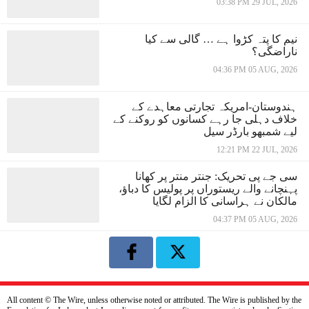
03:38 PM 29 JUL, 2026
نیم کا پتہ کڑوا ہے … گالی سے کیا
ناراضگی؟
04:36 PM 05 AUG, 2026
ہندوستان-امریکہ تجارتی معاہدے کے
خلاف دہلی جا رہے کسانوں کو روکنے کے
لیے شمبھو بارڈر سیل
12:21 PM 22 JUL, 2026
سی جے پی تحریک: جنتر منتر پر کھانا
پہنچانے والے ریستوراں پر پولیس کا دباؤ،
مالکان نے ہراسانی کا الزام لگایا
04:37 PM 05 AUG, 2026
All content © The Wire, unless otherwise noted or attributed. The Wire is published by the