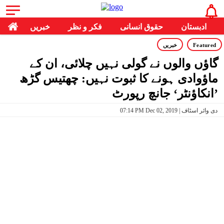
ادبستان
حقوق انسانی
فکر و نظر
خبریں
Featured
خبریں
گاؤں والوں نے گولی نہیں چلائی، ان کے
ماؤوادی ہونے کا ثبوت نہیں: چھتیس گڑھ
’انکاؤنٹر‘ جانچ رپورٹ
07:14 PM Dec 02, 2019 | دی وائر اسٹاف