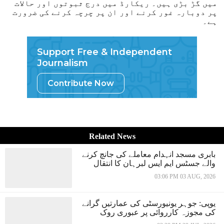
میں گڑ بڑی ہیں۔ ریکارڈ میں درج ثبوتوں اور حالات
پر دوبارہ غور کرنے اور ان پر چرچہ کرنے کی ضرورت
ہے۔
Support Free & Independent
Journalism
Contribute Now
Related News
بابری مسجد انہدام معاملے کی جانچ کرنے
والے جسٹس ایم ایس لبرہان کا انتقال
03:06 PM 03 AUG, 2026
یوپی: جوہر یونیورسٹی کی عمارتیں گرانے
کی مجوزہ کارروائی پر عبوری روک