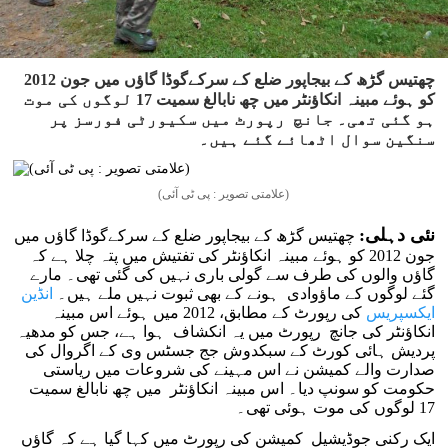
چھتیس گڑھ کے بیجاپور ضلع کے سرکےگوڈا گاؤں میں جون 2012
کو ہوئے مبینہ انکاؤنٹر میں چھ نابالغ سمیت 17 لوگوں کی موت
ہو گئی تھی۔ جانچ رپورٹ میں سکیورٹی فورسز پر
سنگین سوال اٹھائے گئے ہیں۔
(علامتی تصویر : پی ٹی آئی)
نئی دہلی:
چھتیس گڑھ کے بیجاپور ضلع کے سرکےگوڈا گاؤں میں
جون 2012 کو ہوئے مبینہ انکاؤنٹر کی تفتیش میں پتہ چلا ہے کہ
گاؤں والوں کی طرف سے گولی باری نہیں کی گئی تھی۔ مارے
گئے لوگوں کے ماؤوادی ہونے کے بھی ثبوت نہیں ملے ہیں۔
انڈین
ایکسپریس
کی رپورٹ کے مطابق، 2012 میں ہوئے اس مبینہ
انکاؤنٹر کی جانچ رپورٹ میں یہ انکشاف ہوا ہے، جس کو مدھیہ
پردیش ہائی کورٹ کے سبکدوش جج جسٹس وی کے اگروال کی
صدارت والے کمیشن نے اس مہینے کی شروعات میں ریاستی
حکومت کو سونپ دیا۔ اس مبینہ انکاؤنٹر میں چھ نابالغ سمیت
17 لوگوں کی موت ہوئی تھی۔
ایک رکنی جوڈیشیل کمیشن کی رپورٹ میں کہا گیا ہے کہ گاؤں