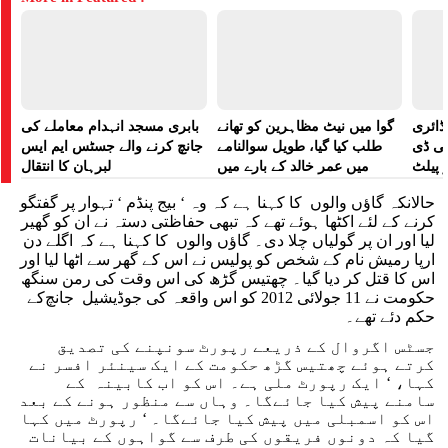
ڈائری
گوا میں نیٹ مظاہرین کو تھانے
بابری مسجد انہدام معاملے کی
لی ڈی
طلب کیا گیا، طویل سوالنامے
جانچ کرنے والے جسٹس ایم ایس
 پیلٹ
میں عمر خالد کے بارے میں
لبرہان کا انتقال
زت دی
پوچھا گیا: رپورٹ
حالانکہ گاؤں والوں کا کہنا ہے کہ وہ ‘ بیج پنڈم ‘ تہوار پر گفتگو
تھی
کرنے کے لئے اکٹھا ہوئے تھے کہ تبھی حفاظتی دستہ نے ان کو گھیر
لیا اور ان پر گولیاں چلا دی۔ گاؤں والوں کا کہنا ہے کہ اگلے دن
ارپا رمیش نام کے شخص کو پولیس نے اس کے گھر سے اٹھا لیا اور
اس کا قتل کر دیا گیا۔ چھتیس گڑھ کی اس وقت کی رمن سنگھ
حکومت نے 11 جولائی 2012 کو اس واقعہ کی جوڈیشیل جانچ‌کے
حکم دئے تھے۔
جسٹس اگروال کے ذریعے رپورٹ سونپنے کی تصدیق
کرتے ہوئے چھتیس گڑھ حکومت کے ایک سینئر افسر نے
کہا، ‘ ایک رپورٹ ملی ہے۔ اس کو اب کابینہ کے
سامنے پیش کیا جائے‌گا۔ وہاں سے منظور ہونے کے بعد
اس کو اسمبلی میں پیش کیا جائے‌گا۔ ‘ رپورٹ میں کہا
گیا کہ دونوں فریقوں کی طرف سے گواہوں کے بیانات