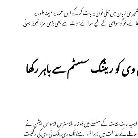
میر ی زبان میں ٹیلی فون پر بات کرکے اس حملہ پر مبینہ طور پر
بنایا جائے، تو گوسوامی کے لیے سزائے موت سے بھی بڑی سزا تجویز ہونی
ی کو ریٹنگ سسٹم سے باہر رکھا
س ایپ بات چیت کے سلسلے میں نیوز براڈکاسٹرس ایسوسی ایشن نے
 معاملے کے عدالت میں زیرالتوا رہنے تک ری پبلک ٹی وی کی رکنیت