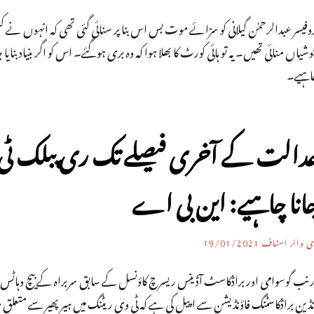
وفیسر عبدالرحمٰن گیلانی کو سزائے موت بس اس بنا پر سنائی گئی تھی کہ انہوں نے کش
شیاں منائی تھیں۔ یہ تو ہائی کورٹ کا بھلا ہوا کہ وہ بری ہوگئے۔ اس کو اگر بنیاد 
اہیے۔
دالت کے آخری فیصلے تک ری پبلک ٹی و
انا چاہیے: این بی اے
ی وائر اسٹاف
19/01/2021
رنب گوسوامی اور براڈکاسٹ آڈینس ریسرچ کاؤنسل کے سابق سربراہ کے بیچ وہاٹ
نڈین براڈکاسٹنگ فاؤنڈیشن سے اپیل کی ہے کہ ٹی وی ریٹنگ میں ہیرپھیر سے متعلق