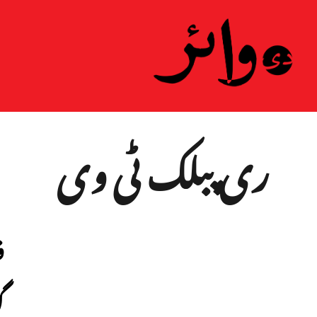
ہ
ری پبلک ٹی وی
ف
گ