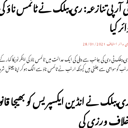
ی آر پی تنازعہ: ری پبلک نے ٹائمس ناؤ کی
ائر کیا
ی وائر اسٹاف
28/01/2021
 پبلک ٹی وی کی جانب سے دہلی کی ایک عدالت میں ٹائمس ناؤ کی اینکر نویکا کمار کے 
رنب گوسوامی سے جلتی ہیں کیونکہ ارنب نے ٹائمس ناؤ سے الگ ہوکر اپنا چینل شرو
ی پبلک نے انڈین ایکسپریس کو بھیجا قان
لاف ورزی کی