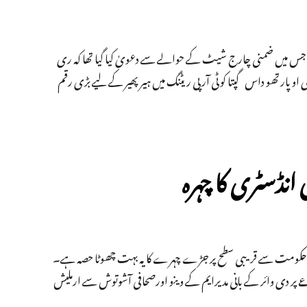
 پر اعتراض کیا ہے جس میں ضمنی چارج شیٹ کے حوالے سے دعویٰ کیا گیا تھا کہ ری
رتھو داس گپتا کو ٹی آر پی ریٹنگ میں ہیرپھیر کے لیے بڑی رقم
نڈسٹری کا چہرہ
 ہے۔حکومت سے قریبی سطح پر جڑے چہرے کا یہ بہت چھوٹا حصہ ہے۔
 پر دی وائر کے بانی مدیرایم کے وینو اورصحافی آشوتوش سے ارملیش