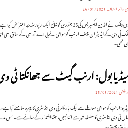
ی وائر اسٹاف
26/01/2021
ری پبلک نے انڈین ایکسپریس کی25 جنوری کوشائع ایک رپورٹ
بلک ٹی وی کے ایڈیٹر ان چیف ارنب گوسوامی نےبی اے آر سی کے سابق سی ای او پا
ی تھی۔
یڈیا بول: ارنب گیٹ سے جھانکتا ٹی وی ا
رملیش
25/01/2021
یڈیو:ارنب گوسوامی معاملے سے ایک بار پھر ٹی وی انڈسٹری کا چہرہ سامنے آیا
ہاں ٹی وی انڈسٹری کاسلسلہ خبر سے اتنا نہیں، جتنااقتدار کے سائے سے۔ اس مدعے
ی بات چیت۔