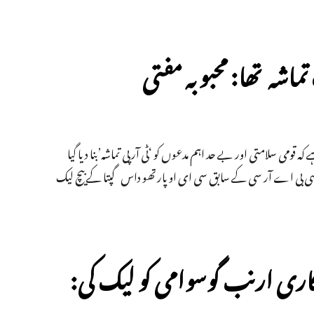
تماشہ تھا: محبوبہ مفتی
ہ قومی سلامتی اور بے حد اہم مدعوں کو ‘ٹی آر پی تماشہ’بنا دیا گیا
سی بی اے آر سی کے سابق سی ای او پارتھو داس گپتا کے بیچ لیک
کاری ارنب گوسوامی کو لیک کی: