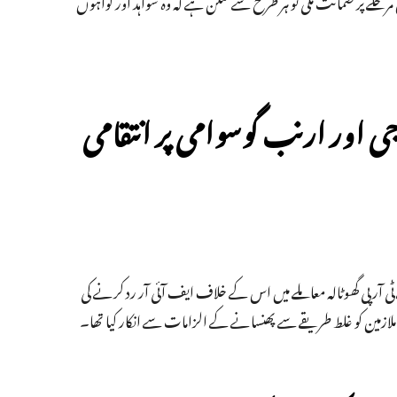
لے پر ضمانت ملی تو ہر طرح سے ممکن ہے کہ وہ شواہد اور گواہوں
 جی اور ارنب گوسوامی پر انتقامی
 آر پی گھوٹالہ معاملے میں اس کے خلاف ایف آئی آر رد کرنے کی
لازمین کو غلط طریقے سے پھنسانے کے الزامات سے انکار کیا تھا۔