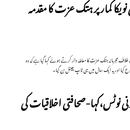
 نویکا کمار پر ہتک عزت کا مقدمہ
خلاف مجرمانہ ہتک عزت کا معاملہ دائر کرتے ہوئے کہا گیا ہے کہ وہ
ع کیا اور یہ ایک سال میں ہی ٹاپ چینل بن گیا۔
ونی نوٹس،کہا-صحافتی اخلاقیات کی