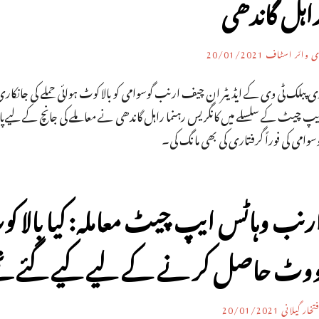
اہل گاندھی
ی وائر اسٹاف
20/01/2021
ی پبلک ٹی وی کے ایڈیٹر ان چیف ارنب گوسوامی کو بالا کوٹ ہوائی حملے کی جانک
پ چیٹ کے سلسلے میں کانگریس رہنما راہل گاندھی نے معاملے کی جانچ کے لیےپارلیا
سوامی کی فوراً گرفتاری کی بھی مانگ کی۔
رنب وہاٹس ایپ چیٹ معاملہ: کیا بالا کوٹ
وٹ حاصل کر نے کے لیے کیے گئے تھ
تخار گیلانی
20/01/2021