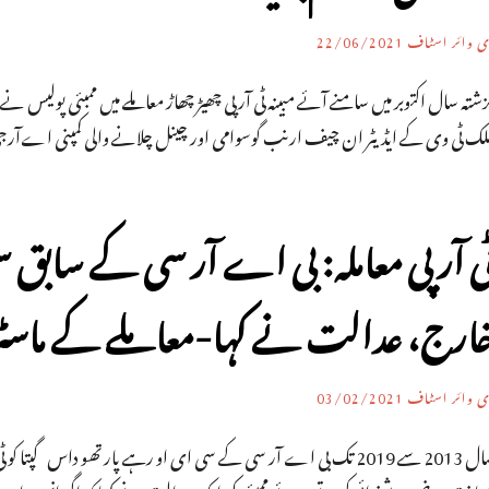
ی وائر اسٹاف
22/06/2021
زشتہ سال اکتوبر میں سامنے آئے مبینہ ٹی آر پی چھیڑ چھاڑ معاملے میں ممبئی پ
لک ٹی وی کے ایڈیٹر ان چیف ارنب گوسوامی اور چینل چلانے والی کمپنی اےآرجی آؤ
ی آر پی معاملہ: بی اے آر سی کے ساب
ارج، عدالت نے کہا-معاملے کے ماسٹر م
ی وائر اسٹاف
03/02/2021
سال 2013 سے 2019 تک بی اے آر سی کے سی ای او رہے پارتھو داس گپتا کو