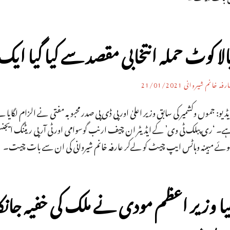
الا کوٹ حملہ انتخابی مقصد سے کیا گیا ایک 
رفہ خانم شیروانی
21/01/2021
ڈیو: جموں وکشمیر کی سابق وزیر اعلیٰ اور پی ڈی پی صدر محبوبہ مفتی نے الزام لگایا ہے ک
ے۔ ‘ری پبلک ٹی وی’ کے ایڈیٹر ان چیف ارنب گوسوامی اور ٹی آر پی ریٹنگ ایجن
وئے مبینہ وہاٹس ایپ چیٹ کو لےکر عارفہ خانم شیروانی کی ان سے بات چیت۔
یا وزیر اعظم مودی نے ملک کی خفیہ جان