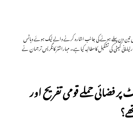
اری تین دن پہلے ہونے کی جانب اشارہ کرنے والے لیک ہوئے وہاٹس
مانی کمیٹی کی تشکیل کامطالبہ کیا ہے۔ مہاراشٹر کانگریس ترجمان نے
 پر فضائی حملے قومی تفریح اور
ے؟