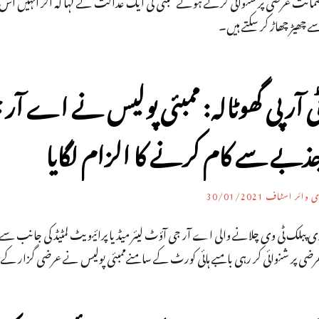
مانت عرضی پر شنوائی کرتے ہوئے ممبئی کی ایک عدالت نے کہا کہ اگر انہیں اس مرح
 چھیڑ چھاڑ کر سکتے ہیں۔
ی آر پی گھوٹالہ: ممبئی پولیس نے اے آر
ذبے سے کام کرنے کا الزام لگایا
ی وائر اسٹاف
30/01/2021
 پبلک ٹی وی چلانے والی اے آر جی آؤٹ لیئر میڈیا پرائیویٹ لمٹیڈ کی جانب سے ٹی
رضی پر شنوائی کر رہی بامبے ہائی کورٹ کے سامنےممبئی پولیس نے عرضی گزار کے م