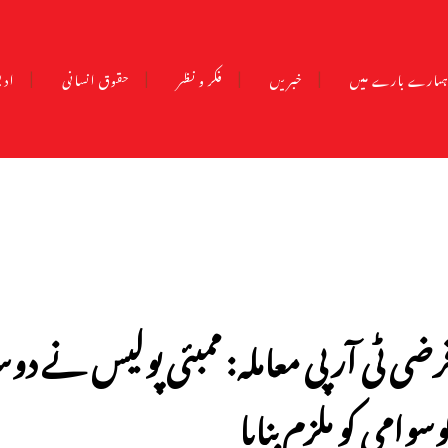
مارے بارے میں
خبریں
فکر و نظر
حقوق انسانی
ادب
رضی ٹی آر پی معاملہ: ممبئی پولیس نے
وسوامی کو ملزم بنایا