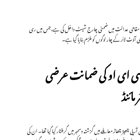
ولیس نے مقامی عدالت میں ضمنی چارج شیٹ داخل کی ہے،جس میں ری
ٹ لائر کے چار لوگوں کو ملزم بنایا گیا ہے۔
ق سی ای او کی ضمانت عرضی
ائنڈ
 ٹی آر پی چھیڑ چھاڑ معاملے میں گزشتہ دسمبر میں گرفتار کیا گیا تھا۔ ان کی