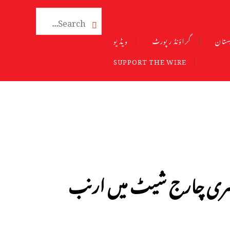

ستان
گراؤنڈ رپورٹ
ویڈیو
SUPPORT THE WIRE
 دوسری چارج شیٹ میں ارنب