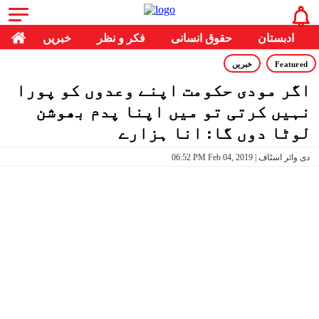
ادبستان
حقوق انسانی
فکر و نظر
خبریں
Featured
خبریں
اگر مودی حکومت اپنے وعدوں کو پورا
نہیں کرتی تو میں اپنا پدم بھوشن
لوٹا دوں گا: انا ہزارے
06:52 PM Feb 04, 2019 | دی وائر اسٹاف