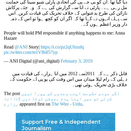
دیا گیا تھا۔ان کو بی جے پی کی اتحادی پارٹی شیو سینا کی حمایت
مل رہی ہے۔ پارٹی نے انا سے گزارش کی ہے کہ وہ جئے پرکاش
نارائن کی طرح بدعنوانی کے خلاف تحریک کی قیادت کریں۔اس
سے پہلے انہوں نے کہا تھا کہ اگر ان کو کچھ ہوا تو اس کے ذمہ
دار وزیر اعظم ہوں گے۔
People will hold PM responsible if anything happens to me: Anna
Hazare
Read
@ANI
Story|
https://t.co/pz2qUbzufq
pic.twitter.com/m1VBdl57yp
— ANI Digital (@ani_digital)
February 3, 2019
قابل ذکر ہے کہ 2011سے 2012 میں انا ہزارے کی قیادت میں
دہلی کے رام لیلا میدان میں اس وقت کی یو پی اے حکومت کے
خلاف بڑی تحریک ہوئی تھی۔
اگر مودی حکومت اپنے وعدوں کو پورا نہیں
The post
کرتی تو میں اپنا پدم بھوشن لوٹا دوں گا: انا
.
The Wire - Urdu
appeared first on
ہزارے
Support Free & Independent
Journalism