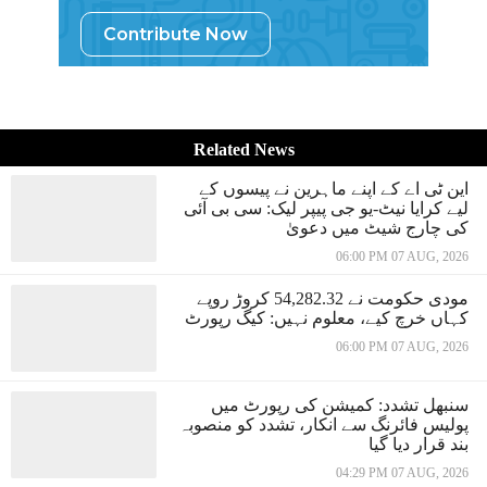
Contribute Now
Related News
این ٹی اے کے اپنے ماہرین نے پیسوں کے
لیے کرایا نیٹ-یو جی پیپر لیک: سی بی آئی
کی چارج شیٹ میں دعویٰ
06:00 PM 07 AUG, 2026
مودی حکومت نے 54,282.32 کروڑ روپے
کہاں خرچ کیے، معلوم نہیں: کیگ رپورٹ
06:00 PM 07 AUG, 2026
سنبھل تشدد: کمیشن کی رپورٹ میں
پولیس فائرنگ سے انکار، تشدد کو منصوبہ
بند قرار دیا گیا
04:29 PM 07 AUG, 2026