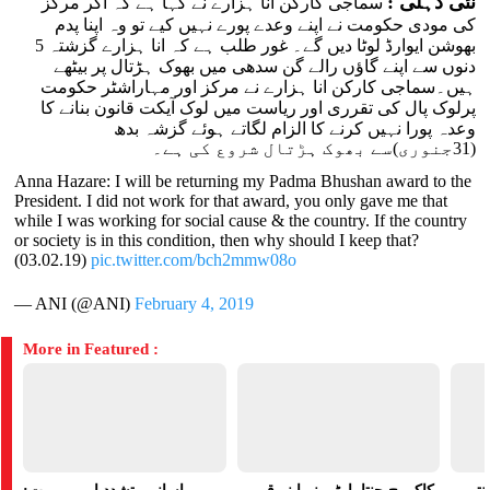
نئی دہلی :
سماجی کارکن انا ہزارے نے کہا ہے کہ اگر مرکز
کی مودی حکومت نے اپنے وعدے پورے نہیں کیے تو وہ اپنا پدم
بھوشن ایوارڈ لوٹا دیں گے۔ غور طلب ہے کہ انا ہزارے گزشتہ 5
دنوں سے اپنے گاؤں رالے گن سدھی میں بھوک ہڑتال پر بیٹھے
ہیں۔سماجی کارکن انا ہزارے نے مرکز اور مہاراشٹر حکومت
پرلوک پال کی تقرری اور ریاست میں لوک آیکت قانون بنانے کا
وعدہ پورا نہیں کرنے کا الزام لگاتے ہوئے گزشہ بدھ
(31جنوری)سے بھوک ہڑتال شروع کی ہے۔
Anna Hazare: I will be returning my Padma Bhushan award to the
President. I did not work for that award, you only gave me that
while I was working for social cause & the country. If the country
or society is in this condition, then why should I keep that?
(03.02.19)
pic.twitter.com/bch2mmw08o
— ANI (@ANI)
February 4, 2019
More in Featured :