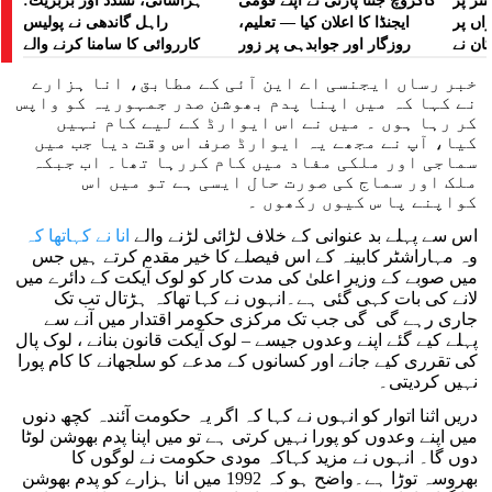
تر پر
کاکروچ جنتا پارٹی نے اپنے قومی
ہراسانی، تشدد اور بربریت:
راں پر
ایجنڈا کا اعلان کیا — تعلیم،
راہل گاندھی نے پولیس
کان نے
روزگار اور جوابدہی پر زور
کارروائی کا سامنا کرنے والے
 لگایا
مظاہرین کے لیے آواز بلند کی
خبر رساں ایجنسی اے این آئی کے مطابق، انا ہزارے
نے کہا کہ میں اپنا پدم بھوشن صدر جمہوریہ کو واپس
کر رہا ہوں ۔ میں نے اس ایوارڈ کے لیے کام نہیں
کیا، آپ نے مجھے یہ ایوارڈ صرف اس وقت دیا جب میں
سماجی اور ملکی مفاد میں کام کررہا تھا۔ اب جبکہ
ملک اور سماج کی صورت حال ایسی ہے تو میں اس
کواپنے پا س کیوں رکھوں ۔
اس سے پہلے بد عنوانی کے خلاف لڑائی لڑنے والے
انا نے کہاتھا کہ
وہ مہاراشٹر کابینہ کے اس فیصلے کا خیر مقدم کرتے ہیں جس
میں صوبے کے وزیر اعلیٰ کی مدت کار کو لوک آیکت کے دائرے میں
لانے کی بات کہی گئی ہے۔انہوں نے کہا تھاکہ ہڑتال تب تک
جاری رہے گی گی جب تک مرکزی حکومر اقتدار میں آنے سے
پہلے کیے گئے اپنے وعدوں جیسے – لوک آیکت قانون بنانے ، لوک پال
کی تقرری کیے جانے اور کسانوں کے مدعے کو سلجھانے کا کام پورا
نہیں کردیتی۔
دریں اثنا اتوار کو انہوں نے کہا کہ اگر یہ حکومت آئندہ کچھ دنوں
میں اپنے وعدوں کو پورا نہیں کرتی ہے تو میں اپنا پدم بھوشن لوٹا
دوں گا۔ انہوں نے مزید کہاکہ مودی حکومت نے لوگوں کا
بھروسہ توڑا ہے۔واضح ہو کہ 1992 میں انا ہزارے کو پدم بھوشن