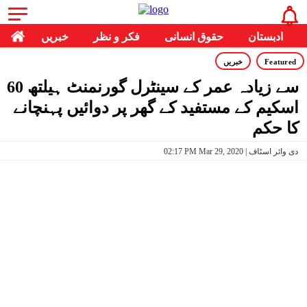
ادبستان
حقوق انسانی
فکر و نظر
خبریں
Featured
خبریں
60 سے زیادہ عمر کے سینٹرل گورنمنٹ ہیلتھ
اسکیم کے مستفید کے گھر پر دوائیں پہنچانے
کا حکم
02:17 PM Mar 29, 2020 | دی وائر اسٹاف