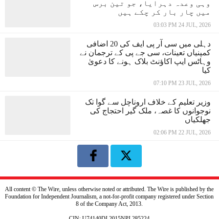
وہی وعدہ دہرایا، جو تین برس
میں چار بار کر چکے ہیں
03:03 PM 24 JUL, 2026
دہلی میں سی آر پی ایف کی 20 اضافی
کمپنیاں تعینات، سی جے پی کے ترجمان نے
وہاٹس ایپ اکاؤنٹ بلاک ہونے کا دعویٰ
کیا
07:10 PM 23 JUL, 2026
وزیر تعلیم کے خلاف اروناچل سے گوا تک
نوجوانوں کا غصہ، ملک گیر احتجاج کی
جھلکیاں
02:06 PM 22 JUL, 2026
All content © The Wire, unless otherwise noted or attributed. The Wire is published by the
Foundation for Independent Journalism, a not-for-profit company registered under Section
8 of the Company Act, 2013.
CIN: U74140DL2015NPL285224