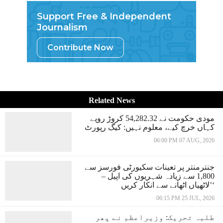
Support Free & Independent
Journalism
Contribute Now
Related News
مودی حکومت نے 54,282.32 کروڑ روپے
کہاں خرچ کیے، معلوم نہیں: کیگ رپورٹ
06:00 PM 07 AUG, 2026
جنترمنتر پر تعینات سکیورٹی فورسز سے
1,800 سے زیادہ شہریوں کی اپیل –
’لاٹھیاں اٹھانے سے انکار کریں‘
06:15 PM 25 JUL, 2026
طلبہ تحریک: وزیراعظم نے پھر