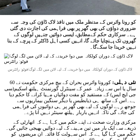
کو رونا وائرس کے مدنظر ملک میں نافذ لاک ڈاؤن کی وجہ سے
ضروری دواؤں کی بھی گھر پر بھی فراہمی کی اجازت دی گئی
ہے۔ سرکاری حکم کےمطابق، ایسی دوائیں جنہیں لوگوں کے
گھروں تک پہنچایا جائے گا، انہیں کسی اہل ڈاکٹر کے پرچے کے بنا
نہیں خریدا جا سکےگا۔
لاک ڈاؤن کے دوران کولکاتہ میں دوا خریدنے کے لیے لائن میں لگے لوگ/فوٹو: رائٹرس
نئی دہلی:
کورونا وائرس بحران کے بیچ مرکزی حکومت نے 60
سال یا اس سے زیادہ عمر کے سینٹرل گورنمنٹ ہیلتھ اسکیم(سی
جی ایچ ایس) کے مستفید کو مفت دوائیاں مہیا کرانے کا حکم دیا
ہے۔اس کے ساتھ ہی ذیابطیس یا دیگر سنگین بیماریوں سے
جوجھ رہے لوگوں کے لیے بھی گھر پر ہی دوائیوں کی فراہمی
کی جائے گی تاکہ انہیں باربار ہیلتھ سینٹر نہیں آنا پڑے۔
مرکزی وزارت صحت نے اپنے حکم میں کہا ہے کہ اتھارٹی کے
ذریعے سے ایک بار میں تین مہینے کے لیے دوائیں بھیجی جائیں گی۔
حکم میں کہا گیا ہے کہ اس سہولت کا فائدہ ان مریضوں کو
ملے گا، جن کی عمر 60 یا اس سے زیادہ ہے۔ وہ مریض جو