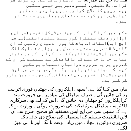
ٹرانس پلانٹیشن، کیموتھیریپی جیسی سنگین
بیماریوں کا علاج کرا رہے ہیں یا پھر بے قابو
ذیابطیس اور گردے سے متعلق بیماریوں سے متاثر
ہیں۔
حکم میں کہا گیا ہے کہ چیف میڈیکل آفیسر (سی ایم
او) اور دیگر سینٹرل گورنمنٹ ہیلتھ اسکیم(سی جی
ایچ ایس)اسٹاف اس بات کا پورا دھیان رکھیں کہ ان
گائیڈ لائنس پر سختی سے عمل ہو۔وزارت نے ایک الگ
حکم میں ایڈیشنل ڈائریکٹر سے کہا ہے کہ یہ یقینی
بنایا جانا چاہیے کہ باقاعدگی سے مستفید کو ان کے
گھروں پر یہ ضروری دوائیاں دستیاب ہو سکیں
کیونکہ ہوائی اڈوں اور دیگر جگہوں پر سی جی ایچ
ایس میڈیکل افسروں کی تعیناتی کی وجہ سے مین پاور
کی کمی ہے۔
بیان میں کہا گیا ہے، ‘سبھی اہلکاروں کی چھٹیاں فوری اثر سے
رد کی جائیں گی۔ صرف میڈیکل کی بنیاد پر ہی جرورت مند
کراہلکاروں کو چھٹیاں دی جائیں گی، اس کے لیے بھی سرکاری
ڈاکٹر سے میڈیکل سرٹیفیکٹ کی ضرورت ہوگی۔’وزارت نے کہا
ہے کہ سبھی سی جی ایچ ایس مستفید کو صحیح طرح سے آن
لائن اپائنٹمنٹ سسٹم کے استعمال کی صلاح دی جائے تاکہ
ضروری دوائیں پہنچانے میں زیادہ وقت نا لگے اور نا ہی بھیڑ
لگے۔