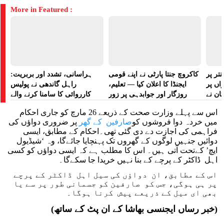
More in Featured :
تر پر
کاکروچ جنتا پارٹی نے اپنے قومی
ہراسانی، تشدد اور بربریت:
راں پر
ایجنڈا کا اعلان کیا — تعلیم،
راہل گاندھی نے پولیس
کان نے
روزگار اور جوابدہی پر زور
کارروائی کا سامنا کرنے والے
 لگایا
مظاہرین کے لیے آواز بلند کی
اس سے پہلے وزارت صحت کے ذریعے 26 مارچ کو جاری احکام
میں خردہ دوا فروشوں کو
صارفین کے گھر
پر ضروری دواؤں کی
فراہمی کی اجازت دے دی گئی تھی۔احکام کے مطابق، ایسی
دوائیں جنہیں لوگوں کے گھروں تک پہنچایا جائےگا، وہ ‘شیڈیول
ایچ’ کےتحت آتی ہیں۔ اس کا مطلب ہے کہ ایسی دواؤں کو کسی
اہل ڈاکٹر کے پرچے کے بنا نہیں خریدا جا سکےگا۔
اس کے مطابق، ان دواؤں کی سیل اہل ڈاکٹر کے پرچے
پر ہی ہوگی، جس کو صارفین کو جسمانی طور پر سے یا
بھی ای میل کے ذریعے پیش کرنا ہوگا۔
(خبر رساں ایجنسی بھاشا کے ان پٹ کے ساتھ)