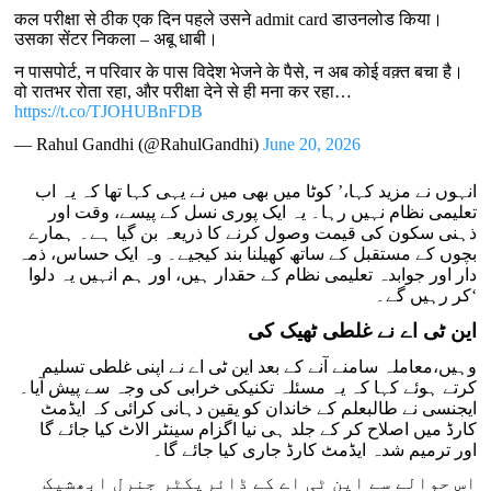
कल परीक्षा से ठीक एक दिन पहले उसने admit card डाउनलोड किया।
उसका सेंटर निकला – अबू धाबी।
न पासपोर्ट, न परिवार के पास विदेश भेजने के पैसे, न अब कोई वक़्त बचा है।
वो रातभर रोता रहा, और परीक्षा देने से ही मना कर रहा…
https://t.co/TJOHUBnFDB
— Rahul Gandhi (@RahulGandhi)
June 20, 2026
انہوں نے مزید کہا،’ کوٹا میں بھی میں نے یہی کہا تھا کہ یہ اب
تعلیمی نظام نہیں رہا۔ یہ ایک پوری نسل کے پیسے، وقت اور
ذہنی سکون کی قیمت وصول کرنے کا ذریعہ بن گیا ہے۔ ہمارے
بچوں کے مستقبل کے ساتھ کھیلنا بند کیجیے۔ وہ ایک حساس، ذمہ
دار اور جوابدہ تعلیمی نظام کے حقدار ہیں، اور ہم انہیں یہ دلوا
کر رہیں گے۔‘
این ٹی اے نے غلطی ٹھیک کی
وہیں،معاملہ سامنے آنے کے بعد این ٹی اے نے اپنی غلطی تسلیم
کرتے ہوئے کہا کہ یہ مسئلہ تکنیکی خرابی کی وجہ سے پیش آیا۔
ایجنسی نے طالبعلم کے خاندان کو یقین دہانی کرائی کہ ایڈمٹ
کارڈ میں اصلاح کر کے جلد ہی نیا اگزام سینٹر الاٹ کیا جائے گا
اور ترمیم شدہ ایڈمٹ کارڈ جاری کیا جائے گا۔
اس حوالے سے این ٹی اے کے ڈائریکٹر جنرل ابھشیک