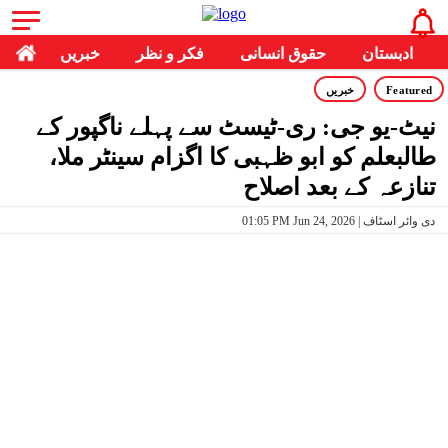
ادبستان
حقوق انسانی
فکر و نظر
خبریں
Featured
خبریں
نیٹ-یو جی: ری-ٹیسٹ سے پہلے ناگپور کے
طالبعلم کو ابو ظہبی کا اگزام سینٹر ملا،
تنازعہ کے بعد اصلاح
01:05 PM Jun 24, 2026 | دی وائر اسٹاف