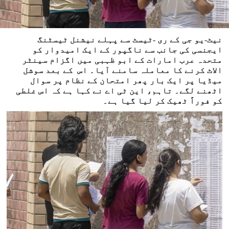
نیٹ-یو جی کے ری -ٹیسٹ سے پہلے نیشنل ٹیسٹنگ
ایجنسی کی جانب سے ناگپور کے ایک امیدوار کو
متحدہ عرب امارات کے ابو ظہبی میں اگزام سینٹر
الاٹ کرنے کا معاملہ سامنے آیا۔ اس کے بعد سوشل
میڈیا پر ایک بار پھر امتحان کے نظام پر سوال
اٹھنے لگے۔ تاہم، این ٹی اے نے کہا ہے کہ اس غلطی
کو فوراً ٹھیک کر لیا گیا ہے۔