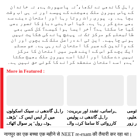
راہل گاندھی نے لکھا،’نہ پاسپورٹ ہے، نہ خاندان
کے پاس بیرون ملک بھیجنے کے پیسے اور نہ ہی اب وقت
بچا ہے۔ وہ پوری رات روتا رہا اور امتحان دینے سے
بھی منع کر رہا ہے۔ کیا اس ذہنی دباؤ کا تصور بھی
کیا جا سکتا ہے؟ آخر ایسا ہوا کیسے؟ کل کسی بھی
طالبعلم کو مرکز تک نہ پہنچ پانے کی شکایت نہیں
ہونی چاہیے۔ این ٹی اے دراصل ملک کے بچوں اور ان
کے والدین کے صبر کا امتحان لے رہی ہے۔ جو سسٹم
ایک بچے کو اس کے اپنے شہر میں امتحان کا مرکز
نہیں دے سکتا اور الٹا اسے بیرون ملک بھیج سکتا
ہے، اسے امتحان منعقد کرانے کا کوئی حق نہیں ہے۔‘
More in Featured :
ے قومی
ہراسانی، تشدد اور بربریت:
راہل گاندھی نے سینک اسکولوں
تعلیم،
راہل گاندھی نے پولیس
میں آر ایس ایس کے ’بڑھتے
ر زور
کارروائی کا سامنا کرنے والے
ہوئے رول‘ پر سوال اٹھائے
مظاہرین کے لیے آواز بلند کی
नागपुर का एक बच्चा एक महीने से NEET re-exam की तैयारी कर रहा था।