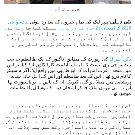
تصویر: پی ٹی آئی
نئی دہلی:
پیپر لیک کی تمام خبروں کے بعد رد ہوئی
نیٹ-یو جی
2026 کا امتحان 21 جون کو دوبارہ
منعقد کیا جا رہا ہے۔
ایسے میں امتحان سے پہلے ہی نیشنل ٹیسٹنگ ایجنسی
(این ٹی اے) کے کام کرنے کے طریقے پر ایک بار ایک
طالبعلم کے ایڈمٹ کارڈ میں گڑبڑی کو لے کر سوال
اٹھ رہے ہیں۔
دکن ہیرالڈ
کی رپورٹ کے مطابق، ناگپور کے ایک طالبعلم نے جب
نیٹ-یو جی ری ٹیسٹ کے لیے اپنا ایڈمٹ کارڈ ڈاؤن لوڈ کیا، تو اس
میں متحدہ عرب امارات کے ابو ظہبی میں واقع ایک اگزام سینٹر
کا نام درج تھا۔ اس کے بعد طالبعلم اور اس کے اہل خانہ شدید
پریشانی میں مبتلا ہو گئے، کیونکہ ان کے پاس نہ تو پاسپورٹ تھا
اور نہ ہی بیرون ملک جا کر امتحان دینے کے وسائل یا انتظامات
موجود تھے۔
اس واقعہ کا حوالہ دیتے ہوئے لوک سبھا میں قائد
حزب اختلاف راہل گاندھی نے سوشل میڈیا پلیٹ فارم
ایکس پر امتحان کے نظام پر سوال اٹھائے۔ انہوں نے
کہا کہ ایک طالبعلم جو گزشتہ ایک ماہ سے امتحان کی
تیاری کر رہا تھا، اسے آخری وقت میں پتہ چلا کہ اس
کا اگزام سینٹر بیرون ملک ہے۔