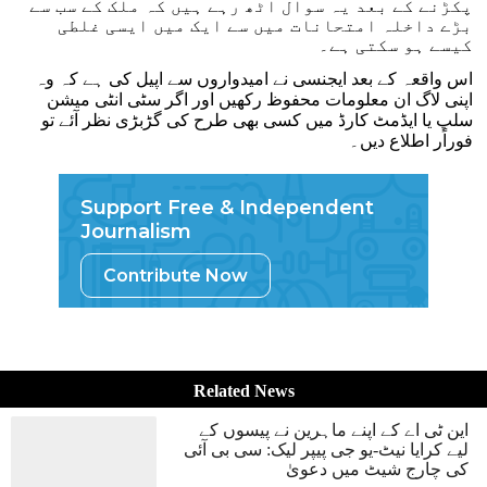
پکڑنے کے بعد یہ سوال اٹھ رہے ہیں کہ ملک کے سب سے
بڑے داخلہ امتحانات میں سے ایک میں ایسی غلطی
کیسے ہو سکتی ہے۔
اس واقعہ کے بعد ایجنسی نے امیدواروں سے اپیل کی ہے کہ وہ
اپنی لاگ ان معلومات محفوظ رکھیں اور اگر سٹی انٹی میشن
سلپ یا ایڈمٹ کارڈ میں کسی بھی طرح کی گڑبڑی نظر آئے تو
فوراًر اطلاع دیں۔
Support Free & Independent
Journalism
Contribute Now
Related News
این ٹی اے کے اپنے ماہرین نے پیسوں کے
لیے کرایا نیٹ-یو جی پیپر لیک: سی بی آئی
کی چارج شیٹ میں دعویٰ