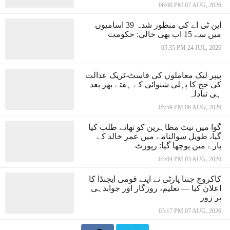
06:00 PM 07 AUG, 2026
این ٹی اے کی منظور شدہ 39 اسامیوں
میں سے 15 اب بھی خالی: حکومت
05:35 PM 24 JUL, 2026
پیپر لیک معاملوں کی فاسٹ-ٹریک عدالت
کی جج کا پہلی شنوائی کے ہفتے بھر بعد
ہی تبادلہ
05:59 PM 06 AUG, 2026
گوا میں نیٹ مظاہرین کو تھانے طلب کیا
گیا، طویل سوالنامے میں عمر خالد کے
بارے میں پوچھا گیا: رپورٹ
03:04 PM 03 AUG, 2026
کاکروچ جنتا پارٹی نے اپنے قومی ایجنڈا کا
اعلان کیا — تعلیم، روزگار اور جوابدہی
پر زور
03:17 PM 07 AUG, 2026