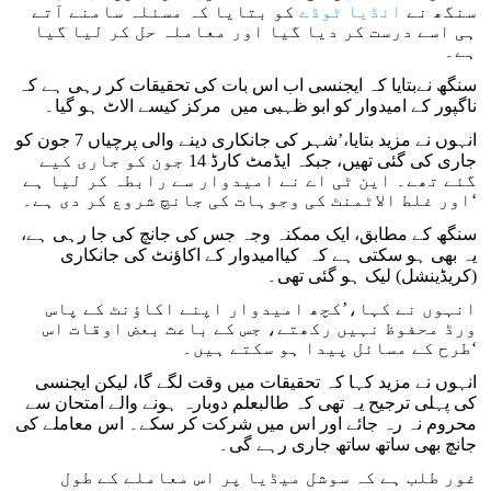
سنگھ نے
انڈیا ٹوڈے
کو بتایا کہ مسئلہ سامنے آتے
ہی اسے درست کر دیا گیا اور معاملہ حل کر لیا گیا
ہے۔
سنگھ نےبتایا کہ ایجنسی اب اس بات کی تحقیقات کر رہی ہے کہ
ناگپور کے امیدوار کو ابو ظہبی میں مرکز کیسے الاٹ ہو گیا۔
انہوں نے مزید بتایا،’شہر کی جانکاری دینے والی پرچیاں 7 جون کو
جاری کی گئی تھیں، جبکہ ایڈمٹ کارڈ 14 جون کو جاری کیے
گئے تھے۔ این ٹی اے نے امیدوار سے رابطہ کر لیا ہے
اور غلط الاٹمنٹ کی وجوہات کی جانچ شروع کر دی ہے۔‘
سنگھ کے مطابق، ایک ممکنہ وجہ جس کی جانچ کی جا رہی ہے،
یہ بھی ہو سکتی ہے کہ کیاامیدوار کے اکاؤنٹ کی جانکاری
(کریڈینشل) لیک ہو گئی تھی۔
انہوں نے کہا،’کچھ امیدوار اپنے اکاؤنٹ کے پاس
ورڈ محفوظ نہیں رکھتے، جس کے باعث بعض اوقات اس
طرح کے مسائل پیدا ہو سکتے ہیں۔‘
انہوں نے مزید کہا کہ تحقیقات میں وقت لگے گا، لیکن ایجنسی
کی پہلی ترجیح یہ تھی کہ طالبعلم دوبارہ ہونے والے امتحان سے
محروم نہ رہ جائے اور اس میں شرکت کر سکے۔ اس معاملے کی
جانچ بھی ساتھ ساتھ جاری رہے گی۔
غور طلب ہے کہ سوشل میڈیا پر اس معاملے کے طول