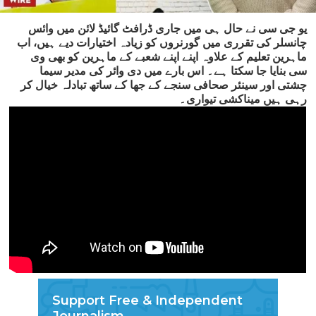
یو جی سی نے حال ہی میں جاری ڈرافٹ گائیڈ لائن میں وائس
چانسلر کی تقرری میں گورنروں کو زیادہ اختیارات دیے ہیں، اب
ماہرین تعلیم کے علاوہ اپنے اپنے شعبے کے ماہرین کو بھی وی
سی بنایا جا سکتا ہے۔ اس بارے میں دی وائر کی مدیر سیما
چشتی اور سینئر صحافی سنجے کے جھا کے ساتھ تبادلہ خیال کر
رہی ہیں میناکشی تیواری۔
Support Free & Independent