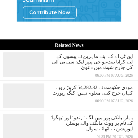
Journalism
Contribute Now
Related News
این ٹی اے کے اپنے ماہرین نے پیسوں کے
لیے کرایا نیٹ-یو جی پیپر لیک: سی بی آئی
کی چارج شیٹ میں دعویٰ
06:00 PM 07 AUG, 2026
مودی حکومت نے 54,282.32 کروڑ روپے
کہاں خرچ کیے، معلوم نہیں: کیگ رپورٹ
06:00 PM 07 AUG, 2026
بہار: بانکی پور میں لگے ’ہندو‘ اور ’بھگوا‘
کے نام پر ووٹ مانگنے والے پوسٹر،
اپوزیشن نے اٹھائے سوال
04:35 PM 29 JUL, 2026