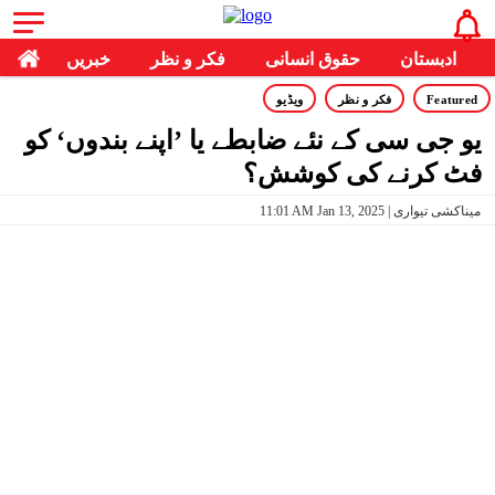
ادبستان
حقوق انسانی
فکر و نظر
خبریں
Featured
فکر و نظر
ویڈیو
یو جی سی کے نئے ضابطے یا ’اپنے بندوں‘ کو
فٹ کرنے کی کوشش؟
11:01 AM Jan 13, 2025 | میناکشی تیواری