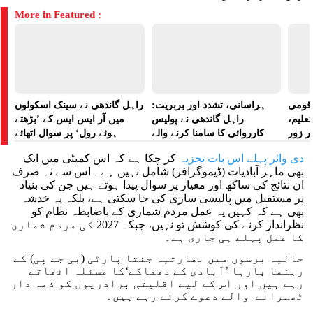
More in Featured :
ے قومی
ہراسانی، تشدد اور بربریت:
راہل گاندھی نے سینک اسکولوں
تعلیم،
راہل گاندھی نے پولیس
میں آر ایس ایس کے ’بڑھتے
ر زور
کارروائی کا سامنا کرنے والے
ہوئے رول‘ پر سوال اٹھائے
مظاہرین کے لیے آواز بلند کی
دی وائر پہلے اس بات تجزیہ
کر چکا ہے کہ اس کمیٹی میں ایک
بھی ماہر آبادیات (ڈیموگرافر) شامل نہیں ہے۔ اس سے نہ صرف
ان نتائج کی ساکھ اور معیار پر سوال پیدا ہوتے ہیں جن کی بنیاد
پر مستقبل میں پالیسی سازی کی جا سکتی ہے، بلکہ یہ خدشہ
بھی ہے کہ کہیں یہ عمل مردم شماری کے باضابطہ نظام کو
نظرانداز کرنے کی کوشش تو نہیں، جبکہ 2027 کی مردم شماری
کا عمل پہلے ہی جاری ہے۔
حالیہ برسوں میں بھارتیہ جنتا پارٹی (بی جے پی) کے
رہنما بارہا ’آبادی کے دھماکے‘کا مسئلہ اٹھاتے
رہے ہیں اور اس کے لیے اقلیتی برادریوں کو ذمہ دار
ٹھہرانے والے دعوے کرتے رہے ہیں۔