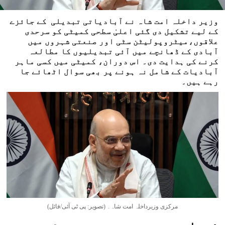
وزیر داخلہ امت شاہ نے آبادیاتی تبدیلی کے جائزے
کے لیے تشکیل دی گئی اعلیٰ سطحی کمیٹی کو سرحدی
علاقوں،میٹروپولیٹن سٹی اور صنعتی شہروں میں
آبادی کے ڈھانچے میں آئی تبدیلیوں کا مطالعہ
کرنے کی ہدایت دی۔ اس دوران، کمیٹی میں کسی ماہر
آبادیات کے شامل نہ ہونے پر بھی سوال اٹھائے جا
رہے ہیں۔
مرکزی وزیرداخلہ امت شاہ۔ (تصویر: پی ٹی آئی/فائل)