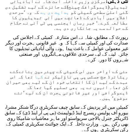
نئی دہلی:
مرکزی وزیرِ داخلہ امت شاہ نے آبادیاتی
تبدیلی (ڈیموگرافک چینج)کے جائزے کے لیے تشکیل دی
گئی اعلیٰ سطحی کمیٹی کو
ہدایت دی ہے
کہ وہ ’سرحدی
اضلاع میں آبادی کے ڈھانچے میں آئی تبدیلیوں کا
مطالعہ کرے۔‘ خبر رساں ایجنسی پی ٹی آئی نے حکام
کے حوالے سے یہ جانکاری دی ہے۔
رپورٹ کے مطابق، شاہ نے اس متنازعہ کمیٹی کے اجلاس کی
صدارت کی اور کمیٹی سے کہا کہ وہ غیر قانونی ہجرت اور دیگر
غیر معمولی عوامل کے باعث پیدا ہونے والی آبادیاتی تبدیلیوں کا
جائزہ لینے کے لیے سرحدی علاقوں،مہانگروں اور صنعتی
شہروں کا دورہ کرے۔
مئی کے اواخر میں اس کمیٹی کے چیئرمین بنائےگئے
ریٹائرڈ جج جسٹس پی پی ناؤلیکر نے
کہا
تھا کہ اس
عہدے کے لیے ان کا انتخاب خود ان کے لیے بھی حیران
کن تھا۔ انہوں نے یہ بھی تسلیم کیا تھا کہ
ڈیموگرافی اور غیر قانونی ہجرت ان کے لیے ’نئے
موضوع‘ ہیں۔
کمیٹی میں اتر پردیش کے سابق چیف سکریٹری درگا شنکر مشرا،
بیورو آف پولیس ریسرچ اینڈ ڈیولپمنٹ (بی پی آر اینڈ ڈی) کے سابق
ڈائریکٹر جنرل بالاجی سریواستو اور ماہر معاشیات شامیکا روی
بھی رکن ہیں۔ وزارت داخلہ کے ایک جوائنٹ سکریٹری کمیٹی کے
رکن سکریٹری ہوں گے۔