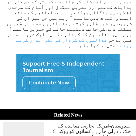
دریں اثنا، امت شاہ کی جانب سے کمیٹی کو دی گئی ان
ہدایات کےمتوازی مغربی بنگال اور آسام کے سرحدی
اضلاع میں بنگالی بولنے والے مسلمانوں کے ساتھ
ایسے واقعات بھی سامنے آ رہے ہیں جن میں ان کی
شہریت پر شبہ ظاہر کرتے ہوئے انہیں جسمانی طور پر
بنگلہ دیش کی جانب دھکیلے جانے کی خبریں سامنے آ
رہی ہیں۔ ناقدین کا کہنا ہے کہ یہ ایک غیر انسانی
عمل ہے جو
عدالتوں کے کردار کو نظرانداز کرتے
ہوئے
اختیار کیا جا رہا ہے۔
Support Free & Independent
Journalism
Contribute Now
Related News
ہندوستان-امریکہ تجارتی معاہدے کے
خلاف دہلی جا رہے کسانوں کو روکنے کے