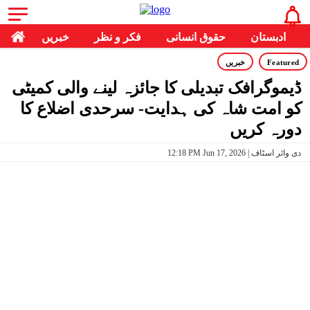
ادبستان
حقوق انسانی
فکر و نظر
خبریں
Featured
خبریں
ڈیموگرافک تبدیلی کا جائزہ لینے والی کمیٹی
کو امت شاہ کی ہدایت- سرحدی اضلاع کا
دورہ کریں
12:18 PM Jun 17, 2026 | دی وائر اسٹاف