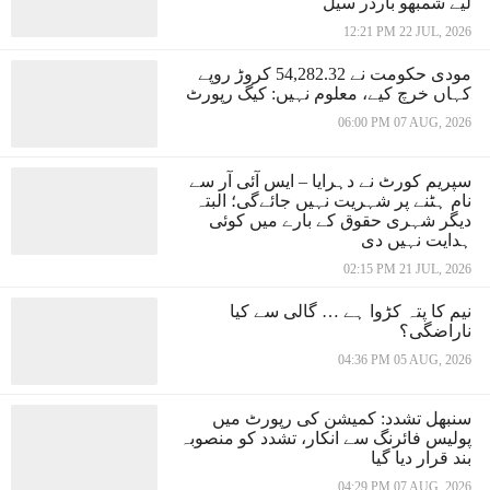
لیے شمبھو بارڈر سیل
12:21 PM 22 JUL, 2026
مودی حکومت نے 54,282.32 کروڑ روپے
کہاں خرچ کیے، معلوم نہیں: کیگ رپورٹ
06:00 PM 07 AUG, 2026
سپریم کورٹ نے دہرایا – ایس آئی آر سے
نام ہٹنے پر شہریت نہیں جائےگی؛ البتہ
دیگر شہری حقوق کے بارے میں کوئی
ہدایت نہیں دی
02:15 PM 21 JUL, 2026
نیم کا پتہ کڑوا ہے … گالی سے کیا
ناراضگی؟
04:36 PM 05 AUG, 2026
سنبھل تشدد: کمیشن کی رپورٹ میں
پولیس فائرنگ سے انکار، تشدد کو منصوبہ
بند قرار دیا گیا
04:29 PM 07 AUG, 2026