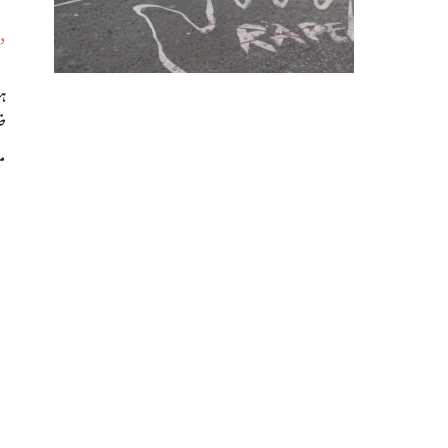
د
ض
مطابق، 2023 می