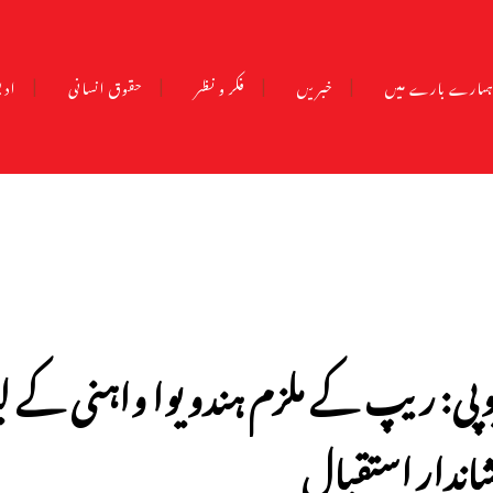
مارے بارے میں
خبریں
فکر و نظر
حقوق انسانی
ادب
وپی: ریپ کے ملزم ہندو یوا واہنی کے لیڈ
اندار استقبال