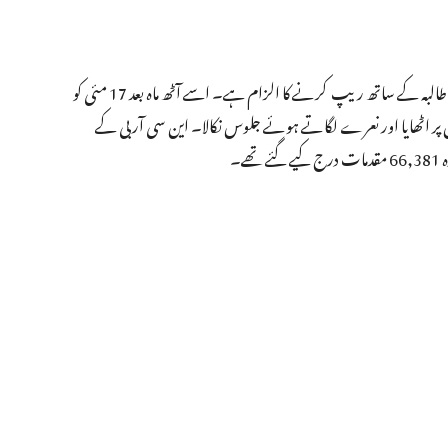
ہندو یوا واہنی کے سابق عہدیدار سشیل پرجاپتی پر غازی آباد میں ایل ایل بی کی ایک طالبہ کے ساتھ ریپ کرنے کا الزام ہے۔ اسے آٹھ ماہ بعد 17 مئی کو
ر اٹھایا اور نعرے لگاتے ہوئے جلوس نکالا۔ این سی آر بی کے