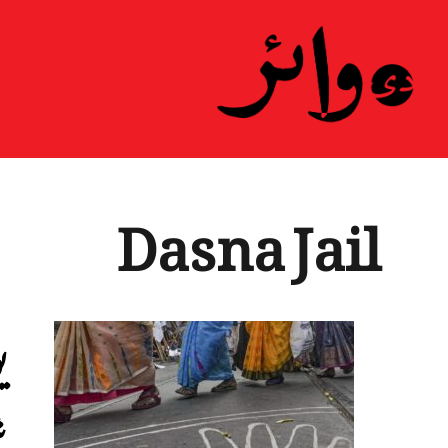
ہ
Dasna Jail
ی
ش