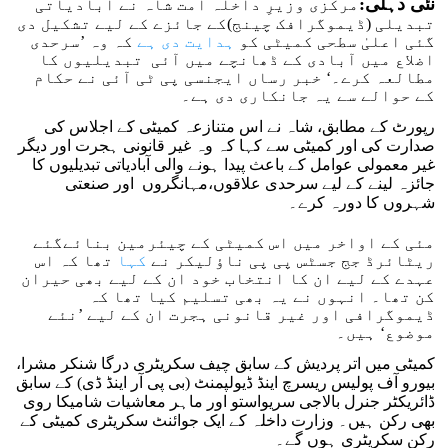
نئی دہلی:
مرکزی وزیرِ داخلہ امت شاہ نے آبادیاتی
تبدیلی (ڈیموگرافک چینج)کے جائزے کے لیے تشکیل دی
گئی اعلیٰ سطحی کمیٹی کو
ہدایت دی ہے
کہ وہ ’سرحدی
اضلاع میں آبادی کے ڈھانچے میں آئی تبدیلیوں کا
مطالعہ کرے۔‘ خبر رساں ایجنسی پی ٹی آئی نے حکام
کے حوالے سے یہ جانکاری دی ہے۔
رپورٹ کے مطابق، شاہ نے اس متنازعہ کمیٹی کے اجلاس کی
صدارت کی اور کمیٹی سے کہا کہ وہ غیر قانونی ہجرت اور دیگر
غیر معمولی عوامل کے باعث پیدا ہونے والی آبادیاتی تبدیلیوں کا
جائزہ لینے کے لیے سرحدی علاقوں،مہانگروں اور صنعتی
شہروں کا دورہ کرے۔
مئی کے اواخر میں اس کمیٹی کے چیئرمین بنائےگئے
ریٹائرڈ جج جسٹس پی پی ناؤلیکر نے
کہا
تھا کہ اس
عہدے کے لیے ان کا انتخاب خود ان کے لیے بھی حیران
کن تھا۔ انہوں نے یہ بھی تسلیم کیا تھا کہ
ڈیموگرافی اور غیر قانونی ہجرت ان کے لیے ’نئے
موضوع‘ ہیں۔
کمیٹی میں اتر پردیش کے سابق چیف سکریٹری درگا شنکر مشرا،
بیورو آف پولیس ریسرچ اینڈ ڈیولپمنٹ (بی پی آر اینڈ ڈی) کے سابق
ڈائریکٹر جنرل بالاجی سریواستو اور ماہر معاشیات شامیکا روی
بھی رکن ہیں۔ وزارت داخلہ کے ایک جوائنٹ سکریٹری کمیٹی کے
رکن سکریٹری ہوں گے۔