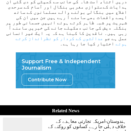
دریں اثنا، امت شاہ کی جانب سے کمیٹی کو دی گئی ان
ہدایات کےمتوازی مغربی بنگال اور آسام کے سرحدی
اضلاع میں بنگالی بولنے والے مسلمانوں کے ساتھ
ایسے واقعات بھی سامنے آ رہے ہیں جن میں ان کی
شہریت پر شبہ ظاہر کرتے ہوئے انہیں جسمانی طور پر
بنگلہ دیش کی جانب دھکیلے جانے کی خبریں سامنے آ
رہی ہیں۔ ناقدین کا کہنا ہے کہ یہ ایک غیر انسانی
عمل ہے جو
عدالتوں کے کردار کو نظرانداز کرتے
ہوئے
اختیار کیا جا رہا ہے۔
Support Free & Independent
Journalism
Contribute Now
Related News
ہندوستان-امریکہ تجارتی معاہدے کے
خلاف دہلی جا رہے کسانوں کو روکنے کے