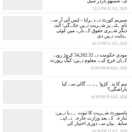
لیے شمبھو بارڈر سیل
12:21 PM 22 JUL, 2026
سپریم کورٹ نے دہرایا – ایس آئی آر سے
نام ہٹنے پر شہریت نہیں جائےگی؛ البتہ
دیگر شہری حقوق کے بارے میں کوئی
ہدایت نہیں دی
02:15 PM 21 JUL, 2026
مودی حکومت نے 54,282.32 کروڑ روپے
کہاں خرچ کیے، معلوم نہیں: کیگ رپورٹ
07:06 PM 06 AUG, 2026
نیم کا پتہ کڑوا ہے … گالی سے کیا
ناراضگی؟
04:36 PM 05 AUG, 2026
پاسپورٹ شہریت کا ثبوت ہے یا نہیں:
تنازعہ کے بعد وزارت خارجہ نے اپنے
سابقہ بیان سے دوری اختیار کی
02:58 PM 17 JUL, 2026