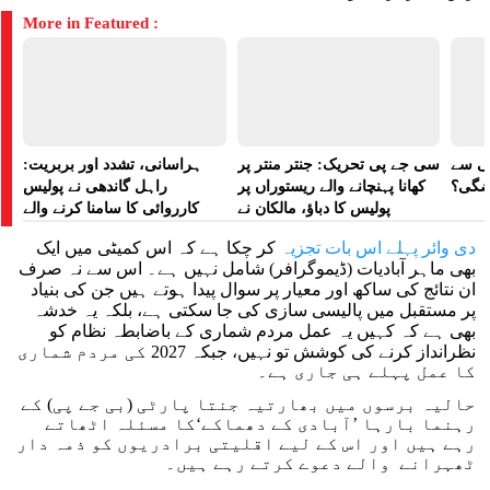
More in Featured :
لی سے
سی جے پی تحریک: جنتر منتر پر
ہراسانی، تشدد اور بربریت:
اضگی؟
کھانا پہنچانے والے ریستوراں پر
راہل گاندھی نے پولیس
پولیس کا دباؤ، مالکان نے
کارروائی کا سامنا کرنے والے
ہراسانی کا الزام لگایا
مظاہرین کے لیے آواز بلند کی
دی وائر پہلے اس بات تجزیہ
کر چکا ہے کہ اس کمیٹی میں ایک
بھی ماہر آبادیات (ڈیموگرافر) شامل نہیں ہے۔ اس سے نہ صرف
ان نتائج کی ساکھ اور معیار پر سوال پیدا ہوتے ہیں جن کی بنیاد
پر مستقبل میں پالیسی سازی کی جا سکتی ہے، بلکہ یہ خدشہ
بھی ہے کہ کہیں یہ عمل مردم شماری کے باضابطہ نظام کو
نظرانداز کرنے کی کوشش تو نہیں، جبکہ 2027 کی مردم شماری
کا عمل پہلے ہی جاری ہے۔
حالیہ برسوں میں بھارتیہ جنتا پارٹی (بی جے پی) کے
رہنما بارہا ’آبادی کے دھماکے‘کا مسئلہ اٹھاتے
رہے ہیں اور اس کے لیے اقلیتی برادریوں کو ذمہ دار
ٹھہرانے والے دعوے کرتے رہے ہیں۔