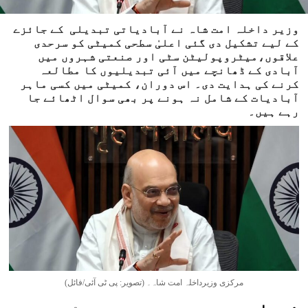
وزیر داخلہ امت شاہ نے آبادیاتی تبدیلی کے جائزے
کے لیے تشکیل دی گئی اعلیٰ سطحی کمیٹی کو سرحدی
علاقوں،میٹروپولیٹن سٹی اور صنعتی شہروں میں
آبادی کے ڈھانچے میں آئی تبدیلیوں کا مطالعہ
کرنے کی ہدایت دی۔ اس دوران، کمیٹی میں کسی ماہر
آبادیات کے شامل نہ ہونے پر بھی سوال اٹھائے جا
رہے ہیں۔
مرکزی وزیرداخلہ امت شاہ۔ (تصویر: پی ٹی آئی/فائل)