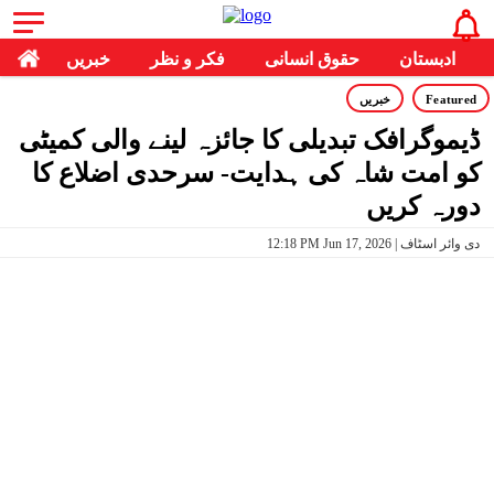
ادبستان
حقوق انسانی
فکر و نظر
خبریں
Featured
خبریں
ڈیموگرافک تبدیلی کا جائزہ لینے والی کمیٹی
کو امت شاہ کی ہدایت- سرحدی اضلاع کا
دورہ کریں
12:18 PM Jun 17, 2026 | دی وائر اسٹاف