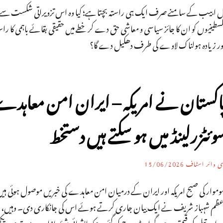
ل ابیب کے سامنے صرف ایک ہی راستہ بچتا ہے؛ کیا وہ اس تزویراتی شکست سے سب
سطینیوں کو ان کا جائز سیاسی و معاشی حق دے کر خطے میں حقیقی بقائے باہمی کا راست
ور زیادہ ہولناک لاوے کی طرف دھکیل دے گا؟
وئٹزرلینڈ میں ہو سکتے ہیں دستخط
ی وائر اسٹاف
15/06/2026
وموار کی صبح امریکہ اور ایران کے درمیان امن معاہدے کی خبریں موصول ہوئی ہی
عظم شہباز شریف نے ایک بیان جاری کرتے ہوئے اس کی جانکاری دی۔ وہیں، امریک
ران تیل کی قیمتوں میں گراوٹ درج کی گئی، جبکہ ایشیائی شیئر بازاروں میں تیزی د