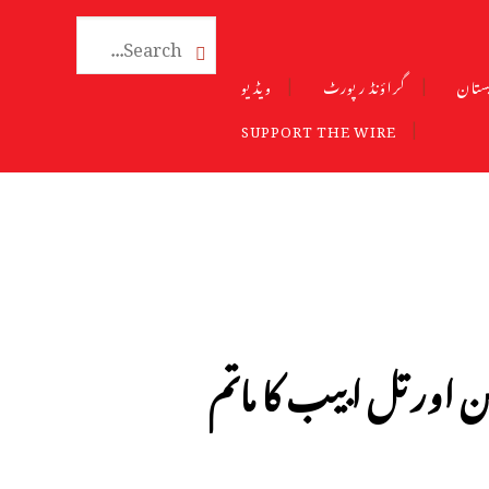

ستان
گراؤنڈ رپورٹ
ویڈیو
SUPPORT THE WIRE
 اور تل ابیب کا ماتم