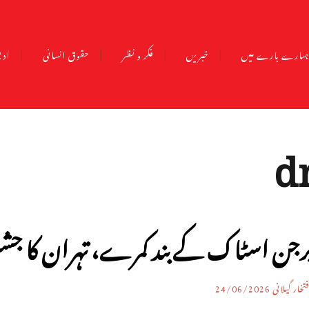
مارے بارے میں
خبریں
فکر و نظر
حقوق انسانی
ادب
d
رجن اسٹاک کے بند کمرے، تہران کا جشن
تخار گیلانی
24/06/2026