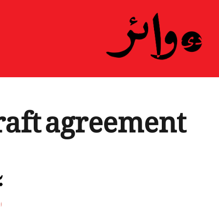
ہ
raft agreement
ب
اف