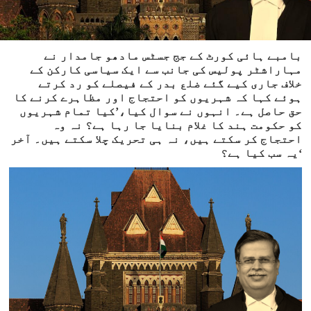
بامبے ہائی کورٹ کے جج جسٹس مادھو جامدار نے
مہاراشٹر پولیس کی جانب سے ایک سیاسی کارکن کے
خلاف جاری کیے گئے ضلع بدر کے فیصلے کو رد کرتے
ہوئے کہا کہ شہریوں کو احتجاج اور مظاہرے کرنے کا
حق حاصل ہے۔ انہوں نے سوال کیا،’کیا تمام شہریوں
کو حکومت ہند کا غلام بنایا جا رہا ہے؟ نہ وہ
احتجاج کر سکتے ہیں، نہ ہی تحریک چلا سکتے ہیں۔ آخر
یہ سب کیا ہے؟‘