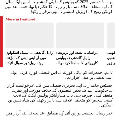
تھے۔ 3 دسمبر 2025 کو پولیس کے ڈپٹی کمشنر نے انہیں ایک سال
کے لیے متعلقہ علاقے سے باہر رہنے کا حکم دیا تھا، جسے بعد میں
کونکن رینج کے ڈویژنل کمشنر نے بھی برقرار رکھا۔
More in Featured :
ے قومی
ہراسانی، تشدد اور بربریت:
راہل گاندھی نے سینک اسکولوں
تعلیم،
راہل گاندھی نے پولیس
میں آر ایس ایس کے ’بڑھتے
ر زور
کارروائی کا سامنا کرنے والے
ہوئے رول‘ پر سوال اٹھائے
مظاہرین کے لیے آواز بلند کی
تاہم، جمعرات کو ہائی کورٹ نے اس فیصلے کو رد کرتے ہوئے
اسے’بدنیتی پر مبنی‘قرار دیا۔
جسٹس جامدار نے اپنے تحریری فیصلے میں کہا،’درخواست گزار
نے حکومت ہند کے بعض فیصلوں کے خلاف مورچے اور دھرنے
منعقد کیے۔ صرف یہی بات مہاراشٹر پولیس ایکٹ کے تحت
کسی شخص کو متعلقہ علاقے سے باہر رکھنے کی بنیاد نہیں بن
سکتی۔‘
خبر رساں ایجنسی یو این آئی کے مطابق، عدالت نے اپنے آرڈر میں