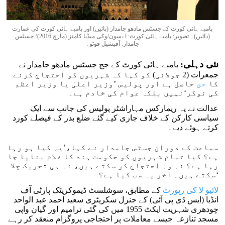
بامبے ہائی کورٹ کے جسٹس مادھو جامدار (بائیں) اور بامبے ہائی کورٹ کی عمارت
(دائیں)۔ تصویر: بامبے ہائی کورٹ: اےسون/وکی میڈیا کامنز (مارچ 2016)؛ جسٹس
جامدار: آفیشیل فوٹو۔
نئی دہلی:
بامبے ہائی کورٹ کے جج جسٹس مادھو جامدار نے
جمعرات (2 جولائی) کو کہا کہ شہریوں کو احتجاج کرنے
کا
حق
حاصل ہے اور پولیس ’وزیر اعلیٰ یا وزیر اعظم
کی نوکر‘نہیں بلکہ عوام کی خادم ہے۔
عدالت نے یہ ریمارکس مہاراشٹر پولیس کی جانب سے ایک
سیاسی کارکن کے خلاف جاری کیے گئے ضلع بدر کے فیصلے کورد
کرتے ہوئے دیے۔
سماعت کے دوران جسٹس جامدار نے کہا،’یہ کیا ہو رہا
ہے؟ کیا تمام شہریوں کو حکومت ہند کا غلام بنایا جا
رہا ہے؟ نہ وہ احتجاج کر سکتے ہیں، نہ ہی تحریک چلا
سکتے ہیں۔ آخر یہ سب کیا ہے؟‘
لائیو لا کی رپورٹ
کے مطابق، سوشلسٹ ڈیموکریٹک پارٹی آف
انڈیا (ایس ڈی پی آئی) کے جنرل سکریٹری سعید احمد عبد الواحد
چودھری شہریت ایکٹ 1955 میں کی گئی ترامیم اور گیان واپی
مسجد تنازعہ جیسے معاملات پر احتجاجی پروگرام منعقد کر رہے