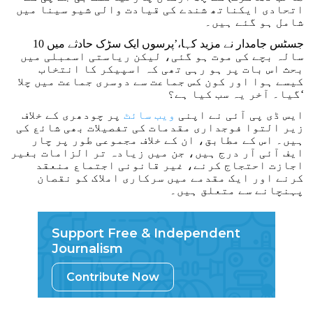
اتحادی ایکناتھ شندے کی قیادت والی شیو سینا میں
شامل ہو گئے ہیں۔
جسٹس جامدار نے مزید کہا،’پرسوں ایک سڑک حادثے میں 10
سالہ بچے کی موت ہو گئی، لیکن ریاستی اسمبلی میں
بحث اس بات پر ہو رہی تھی کہ اسپیکر کا انتخاب
کیسے ہوا اور کون کس جماعت سے دوسری جماعت میں چلا
گیا۔ آخر یہ سب کیا ہے؟‘
ایس ڈی پی آئی نے اپنی
ویب سائٹ
پر چودھری کے خلاف
زیر التوا فوجداری مقدمات کی تفصیلات بھی شائع کی
ہیں۔ اس کے مطابق، ان کے خلاف مجموعی طور پر چار
ایف آئی آر درج ہیں، جن میں زیادہ تر الزامات بغیر
اجازت احتجاج کرنے، غیر قانونی اجتماع منعقد
کرنے اور ایک مقدمے میں سرکاری املاک کو نقصان
پہنچانے سے متعلق ہیں۔
Support Free & Independent
Journalism
Contribute Now