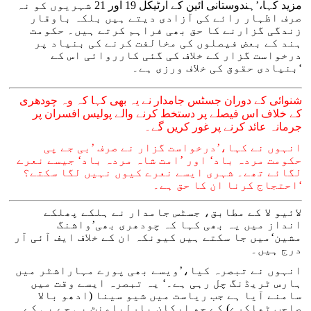
مزید کہا،’ہندوستانی آئین کے آرٹیکل 19 اور 21 شہریوں کو نہ
صرف اظہار رائے کی آزادی دیتے ہیں بلکہ باوقار
زندگی گزارنے کا حق بھی فراہم کرتے ہیں۔ حکومت
ہند کے بعض فیصلوں کی مخالفت کرنے کی بنیاد پر
درخواست گزار کے خلاف کی گئی کارروائی اس کے
بنیادی حقوق کی خلاف ورزی ہے۔‘
شنوائی کے دوران جسٹس جامدار نے یہ بھی کہا کہ وہ چودھری
کے خلاف اس فیصلے پر دستخط کرنے والے پولیس افسران پر
جرمانہ عائد کرنے پر غور کریں گے۔
انہوں نے کہا،’درخواست گزار نے صرف ’بی جے پی
حکومت مردہ باد‘ اور ’امت شاہ مردہ باد‘ جیسے نعرے
لگائے تھے۔ شہری ایسے نعرے کیوں نہیں لگا سکتے؟
احتجاج کرنا ان کا حق ہے۔‘
لائیو لا کے مطابق، جسٹس جامدار نے ہلکے پھلکے
انداز میں یہ بھی کہا کہ چودھری بھی’واشنگ
مشین‘میں جا سکتے ہیں کیونکہ ان کے خلاف ایف آئی آر
درج ہیں۔
انہوں نے تبصرہ کیا،’ویسے بھی پورے مہاراشٹر میں
ہارس ٹریڈنگ چل رہی ہے۔‘ یہ تبصرہ ایسے وقت میں
سامنے آیا ہے جب ریاست میں شیو سینا (ادھو بالا
صاحب ٹھاکرے) کے چھ ارکان پارلیامنٹ بی جے پی کے