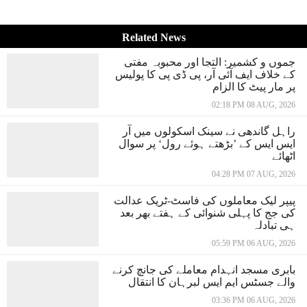
Related News
جموں و کشمیر: التجا اور محبوبہ مفتی
کے خلاف ایف آئی آر، پی ڈی پی کا پولیس
پر مار پیٹ کا الزام
02:18 PM 08 AUG, 2026
راہل گاندھی نے سینک اسکولوں میں آر
ایس ایس کے ’بڑھتے ہوئے رول‘ پر سوال
اٹھائے
04:28 PM 07 AUG, 2026
پیپر لیک معاملوں کی فاسٹ-ٹریک عدالت
کی جج کا پہلی شنوائی کے ہفتے بھر بعد
ہی تبادلہ
05:59 PM 06 AUG, 2026
بابری مسجد انہدام معاملے کی جانچ کرنے
والے جسٹس ایم ایس لبرہان کا انتقال
03:36 PM 06 AUG, 2026