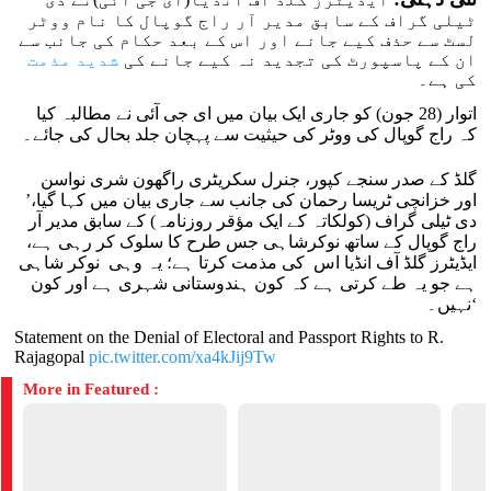
ٹیلی گراف کے سابق مدیر آر راج گوپال کا نام ووٹر
لسٹ سے حذف کیے جانے اور اس کے بعد حکام کی جانب سے
ان کے پاسپورٹ کی تجدید نہ کیے جانے کی
شدید مذمت
کی ہے۔
اتوار (28 جون) کو جاری ایک بیان میں ای جی آئی نے مطالبہ کیا
کہ راج گوپال کی ووٹر کی حیثیت سے پہچان جلد بحال کی جائے۔
گلڈ کے صدر سنجے کپور، جنرل سکریٹری راگھون شری نواسن
اور خزانچی ٹریسا رحمان کی جانب سے جاری بیان میں کہا گیا،’
دی ٹیلی گراف (کولکاتہ کے ایک مؤقر روزنامہ) کے سابق مدیر آر
راج گوپال کے ساتھ نوکرشاہی جس طرح کا سلوک کر رہی ہے،
ایڈیٹرز گلڈ آف انڈیا اس کی مذمت کرتا ہے؛ یہ وہی نوکر شاہی
ہے جو یہ طے کرتی ہے کہ کون ہندوستانی شہری ہے اور کون
نہیں۔‘
Statement on the Denial of Electoral and Passport Rights to R.
Rajagopal
pic.twitter.com/xa4kJij9Tw
More in Featured :