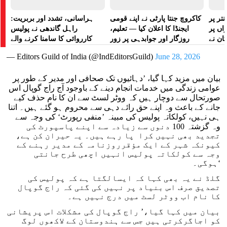
تر پر
کاکروچ جنتا پارٹی نے اپنے قومی
ہراسانی، تشدد اور بربریت:
راں پر
ایجنڈا کا اعلان کیا — تعلیم،
راہل گاندھی نے پولیس
کان نے
روزگار اور جوابدہی پر زور
کارروائی کا سامنا کرنے والے
 لگایا
مظاہرین کے لیے آواز بلند کی
— Editors Guild of India (@IndEditorsGuild)
June 28, 2026
بیان میں مزید کہا گیا، ’دہائیوں تک صحافی اور مدیر کے طور پر
عوامی زندگی میں خدمات انجام دینے کے باوجود آج راج گوپال اس
صورتحال سے دوچار ہیں کہ ووٹر لسٹ سے ان کا نام حذف کیے
جانے کے باعث وہ اپنے حق رائے دہی سے محروم ہو گئے ہیں۔ اتنا
ہی نہیں، کولکاتہ پولیس کی مبینہ ’منفی رپورٹ‘ کی وجہ سے
وہ گزشتہ 100 دنوں سے زیادہ سے اپنے پاسپورٹ کی
تجدید بھی نہیں کرا پا رہے ہیں۔ یہ حیران کن ہے،
کیونکہ شہر کے ایک مؤقرروزنامہ کے مدیر رہنے کے
وجہ سے کولکاتہ پولیس انہیں اچھی طرح جانتی
ہوگی۔‘
گلڈ نے یہ بھی کہا کہ ایسالگتا ہے کہ پولیس کی
تصدیق صرف اس بنیاد پر نہیں کی گئی کہ راج گوپال
کا نام اب ووٹر لسٹ میں درج نہیں ہے۔
بیان میں کہا گیا،’ راج گوپال کی مشکلات اس پریشانی
کو اجاگرکرتی ہیں جس سے ہندوستان کے لاکھوں لوگ