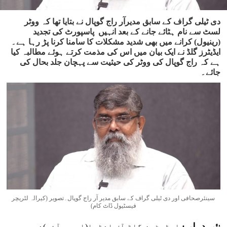
دی ٹیلی گراف کے سابق مدیرآر راج گوپال نے بتایا تھا کہ ووٹر
لسٹ سے نام ہٹائے جانے کے بعد انہیں پاسپورٹ کی تجدید
(رینیول) کرانے میں بھی شدید مشکلات کا سامنا کرنا پڑ رہا ہے۔
ایڈیٹرز گلڈ نے ایک بیان میں اس کی مذمت کرتے ہوئے مطالبہ کیا
ہے کہ راج گوپال کی ووٹر کی حیثیت سے پہچان جلد بحال کی
جائے۔
سینئرصحافی اور دی ٹیلی گراف کے سابق مدیر آر راج گوپال۔تصویر (کیرالہ لٹریچر
فیسٹیول ڈاٹ کام)
نئی دہلی:
ایڈیٹرز گلڈ آف انڈیا(ای جی آئی)نے دی