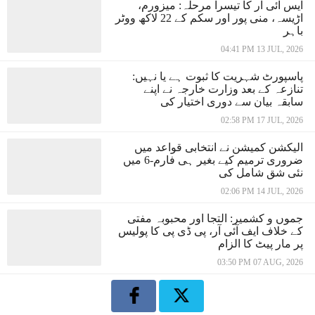
ایس آئی آر کا تیسرا مرحلہ: میزورم،
اڑیسہ، منی پور اور سکم کے 22 لاکھ ووٹر
باہر
04:41 PM 13 JUL, 2026
پاسپورٹ شہریت کا ثبوت ہے یا نہیں:
تنازعہ کے بعد وزارت خارجہ نے اپنے
سابقہ بیان سے دوری اختیار کی
02:58 PM 17 JUL, 2026
الیکشن کمیشن نے انتخابی قواعد میں
ضروری ترمیم کیے بغیر ہی فارم-6 میں
نئی شق شامل کی
02:06 PM 14 JUL, 2026
جموں و کشمیر: التجا اور محبوبہ مفتی
کے خلاف ایف آئی آر، پی ڈی پی کا پولیس
پر مار پیٹ کا الزام
03:50 PM 07 AUG, 2026