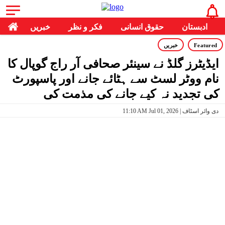
ادبستان
حقوق انسانی
فکر و نظر
خبریں
Featured
خبریں
ایڈیٹرز گلڈ نے سینئر صحافی آر راج گوپال کا
نام ووٹر لسٹ سے ہٹائے جانے اور پاسپورٹ
کی تجدید نہ کیے جانے کی مذمت کی
11:10 AM Jul 01, 2026 | دی وائر اسٹاف