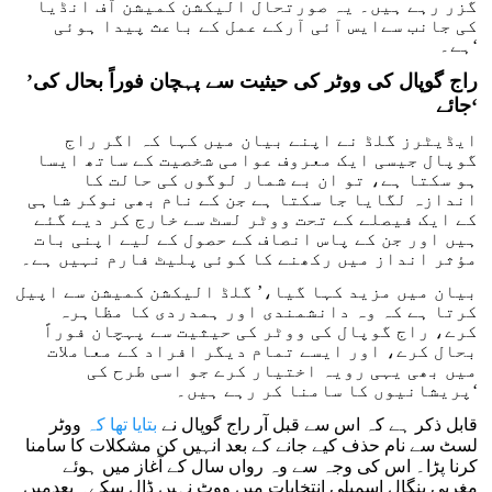
گزر رہے ہیں۔ یہ صورتحال الیکشن کمیشن آف انڈیا
کی جانب سےایس آئی آرکے عمل کے باعث پیدا ہوئی
ہے۔‘
’راج گوپال کی ووٹر کی حیثیت سے پہچان فوراً بحال کی
جائے‘
ایڈیٹرز گلڈ نے اپنے بیان میں کہا کہ اگر راج
گوپال جیسی ایک معروف عوامی شخصیت کے ساتھ ایسا
ہو سکتا ہے، تو ان بے شمار لوگوں کی حالت کا
اندازہ لگایا جا سکتا ہے جن کے نام بھی نوکر شاہی
کے ایک فیصلے کے تحت ووٹر لسٹ سے خارج کر دیے گئے
ہیں اور جن کے پاس انصاف کے حصول کے لیے اپنی بات
مؤثر انداز میں رکھنے کا کوئی پلیٹ فارم نہیں ہے۔
بیان میں مزید کہا گیا،’ گلڈ الیکشن کمیشن سے اپیل
کرتا ہے کہ وہ دانشمندی اور ہمدردی کا مظاہرہ
کرے، راج گوپال کی ووٹر کی حیثیت سے پہچان فوراً
بحال کرے، اور ایسے تمام دیگر افراد کے معاملات
میں بھی یہی رویہ اختیار کرے جو اسی طرح کی
پریشانیوں کا سامنا کر رہے ہیں۔‘
قابل ذکر ہے کہ اس سے قبل آر راج گوپال نے
بتایا تھا کہ
ووٹر
لسٹ سے نام حذف کیے جانے کے بعد انہیں کن مشکلات کا سامنا
کرنا پڑا۔ اس کی وجہ سے وہ رواں سال کے آغاز میں ہوئے
مغربی بنگال اسمبلی انتخابات میں ووٹ نہیں ڈال سکے۔ بعدمیں