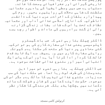
تاریخی گہرائی اور جغرافیائی وسعت کا فائدہ
دستیاب ہے جس میں وسطی ایشیا کی یادیں، عثمانیہ
سلطنت کے شاہی محلات کی روایتیں، بحیرہ روم کی
پیداوار، بلقان کے اثرات، عرب دنیا کے ذائقے،
اناطولیہ کے اناج، اسلامی غذائی آداب اور عثمانیہ
نظام کے تحت یا اس کے شانہ بشانہ زندگی گزارنے
والی ان گنت برادریوں کی عادات و اطوار رچے بسے
ہیں۔
ڈاکٹر چیلک بتا رہی تھی کہ جب بات گیسٹرو
ڈپلومیسی یعنی غذائی سفارت کاری کی ہو تو ترکیہ
کئی محاذوں پر دنیا کو متحد کر سکتا ہے، کیونکہ
روایتی سفارت کاری میں وہ ہمیشہ سے ایک ثابت قدم
ثالث کا کردار ادا کرتا آیا ہے اور اس کے پاس ایک
انتہائی امیر اور متنوع غذائی ثقافت موجود ہے۔
جب ڈاکٹر چیلک یہ بتا رہی تھی، تو میرا ذہن
ہندوستان کی طرف لوٹ رہا تھا۔ جو ملک دنیا کی سب
سے زیادہ متنوع غذائی تہذیب کا مالک ہے، مگر اس کی
موجودہ حکومت اپنے کھانوں کو شان و شوکت کے ساتھ
دکھانے میں ہچکچاہٹ، بلکہ شرمندگی کا شکار نظر
آتی ہے۔
کرتولش کامی مسجد