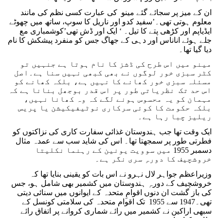
ان کے میز پر سجائے گئے مینو کی عبارت کسی نظم کی مانند
معلوم ہوتی تھی۔’سفید کدو اور ناریل کا سوپ، ساتھ میں چھوٹے
ایڈیاپم اور کڑھی پتے کا تیل۔ ‘ ایک اور ڈش تھی’کوشمباری مع
جلے ہوئے اناناس اور دہی کے جھاگ جس کو منفرد پیشکش کا نام
دیا گیا تھا۔
مینو میں اس طرح کی ڈشز کا نام ہوتا ہے جنہیں تو
کٹر سبزی خور لوگوں نے بھی کبھی نہیں سنا ہے۔اصل
مسئلہ سبزی خور کھانے کا نہیں ہے، بلکہ کھانے کو
اس حد تک نظریاتی طور پر اس قدر بوجھل بنانا ہے کہ
مہمان کو یہ محسوس ہونے لگے کہ وہ کھانا نہیں،
بلکہ حکومت کا کوئی سرکاری نوٹیفیکیشن یا پریس
ریلیز چبا رہا ہے۔
ایک وقت تھا جب ہندوستان غذائی سفارت کاری کی نزاکتوں کو
فطرتی طور پر سمجھتا تھا۔ اس کی شاید سب سے عمدہ مثال
دسمبر 1955 میں سوویت یونین کے رہنما نکلیتا
خروشچیف کا دورہِ سری نگر ہے۔
وزیراعظم جواہر لال نہرو نے اس بات کو یقینی بنایا تھا کہ
خروشچیف کے دورہِ ہندوستان میں کشمیر بھی شامل ہو، جس
کی باز گشت ان دنوں اقوامِ متحدہ کے ایوانوں میں سنائی دیتی
تھی۔1947 سے 1955 تک اقوام متحدہ کی سلامتی کونسل کے
سبھی اراکین نے کشمیر میں رائے شماری کروانے پر اتفاق رائے