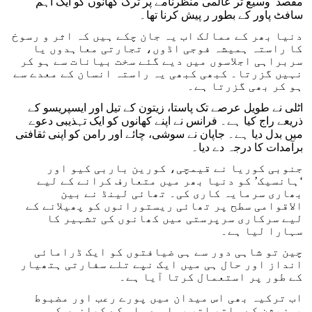
مقصد وسیع تر عالمی منظرنامے پر ترک کھانوں کو ایک اہم
سافٹ پاور کے بطور ر پیش کرنا تھا۔
دنیا بھر کے ممالک اب یہ جان چکے ہیں کہ اثر و رسوخ
کا راستہ ہمیشہ فوجی اڈوں، تجارتی معاہدوں یا
سربراہی اجلاسوں میں دیے گئے سخت بیانات سے ہو کر
نہیں گزرتا۔ کبھی کبھی یہ راستہ انسان کے معدے سے
ہو کر بھی گزرتا ہے۔
اٹلی نے طویل عرصے تک پاستا، زیتون کے تیل اور ایسپریسو کے
ذریعے راج کیا ہے۔ فرانس نے اپنے کھانوں کو ایک تہذیبی دعوے
میں بدل دیا ہے۔ جاپان نے سوشی، چائے اور رامن کو اپنی ثقافتی
برآمدات کا درجہ دے دیا۔
جنوبی کوریا نے قیمچی، کورین باربی کیو اور
‘ہانسیک’ کو دنیا بھر میں متعارف کرانے کے لیے
بھاری سرمایہ کاری کی۔ تھائی لینڈ نے بین
الاقوامی سطح پر تھائی ریستورانوں کو پھیلانے کے
لیے سرکاری سرپرستی میں کھانوں کی تشہیر کا
سہارا لیا ہے۔
چین تو شاہی دور سے ہی ضیافتوں کو ایک ڈرامائی
انداز اور حال ہی میں ایک نپے تلے سفارتی ہتھیار
کے طور پر استعمال کرتا آیا ہے۔
اب ترکیہ بھی اس میدان میں پورے رعب اور مضبوط
پوزیشن کے ساتھ اتر رہا ہے۔ اس کے کھانوں کو