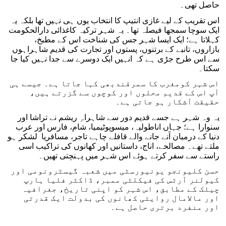
حاصل تھی۔
اس تقریب کے لیے غازی انتیپ کا انتخاب یوں ہی نہیں تھا بلکہ یہ
ایک سوچا سمجھا فیصلہ تھا۔ یہ شہر ترکیہ کاغذائی دارالحکومت
کہلاتا ہے؛ ایک ایسا شہر جس کی شناخت اس کے مطبخ،
بازاروں، تانبے کے برتنوں، پستوں اور تجارت کی قدیم شاہراہوں
سے اس طرح جڑی ہے کہ انہیں ایک دوسرے سے جدا نہیں کیا جا
سکتا۔
اس شہر کومغرب کا سمرقندبھی کہا جاتا ہے۔ جیسے ہی
آپ اس کے قدیم محلوں اور کوچوں سے گزرتے ہیں،
حقیقت آشکار ہو جاتی ہے۔
یہ وہ شہر ہے جسے قدیم دور سے شاہراہِ ریشم نے تراشا اور
سنوارا ہے؛ جہاں اناطولیہ، میسوپوٹیمیا، شام، فارس اور عرب
دنیا کے درمیان آنے جانے والے قافلے چاہے تاجر، مسافریا لشکر ہو
ملتے تھے۔ مصالحے، اناج، داستانیں اور کھانوں کی تراکیب اسی
راستے سے سفر کرتے ہوئے اس شہر میں پہنچتی تھیں۔
حسن کلیونجو یونیورسٹی میں شعبہ گیسٹرونومی اور
کیولنر آرٹس کی فیکلٹی ممبر، ڈاکٹر فلیا ہارپ
چیلک کے مطابق، اس شہر کو اپنی تاریخ، جغرافیہ
اور مالامال روایتی کھانوں کی بدولت ایک قدرتی
اور منفرد برتری حاصل ہے۔