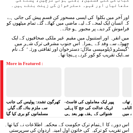
مٹھائیاں اور قہوہ دسترخوان کی زینت بنتے ہیں۔
اور آخر میں بکلوا کی ایسی مسحور کن قسم پیش کی جاتی ہے
کہ انسان ایک لمحے کے لیے ماضی میں کھائے گئے تمام میٹھوں کو
فراموش کر دینے پر مجبور ہو جائے۔
میں انقرہ اور استنبول میں مقیم غیر ملکی صحافیوں کے ایک
چھوٹے سے وفد کے ہمراہ اس جنوب مشرقی ترک شہر میں
’گیسٹرو ڈپلومیسی ماڈل: دسترخوان اور ثقافتی ورثہ‘ کے نام
سےایک تقریب کو کور کرنے پہنچا تھا۔
More in Featured :
تھانے
پیپر لیک معاملوں کی فاسٹ-
کھرگون تشدد: پولیس کی جانب
لنامے
ٹریک عدالت کی جج کا پہلی
سے ملزم بنائے گئے گیارہ
ے میں
شنوائی کے ہفتے بھر بعد ہی
مسلمانوں کو بری کیا گیا
 رپورٹ
تبادلہ
اس دورے کا اہتمام ترک حکومت کے محکمہ اطلاعات نے کیا تھا۔
اس تقریب کو ترکیہ کی خاتون اول امینہ اردوان کی سرپرستی