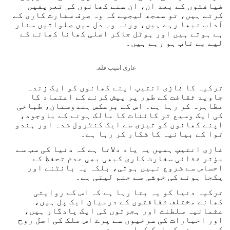
ضیافتوں کے بعد ان، ان سنے کھانوں کی تعریفیں
کرتے ہیں، تو سمجھ لیجیے کہ وہ صرف سفارت کاری کے
آداب نبھا رہے ہیں، ورنہ وہ دل میں صلواتیں سنار
ہے ہوتے ہیں اور ہوٹل جاکر اصلی کھانا کھانے کے
لیے بے تاب ہو رہے ہیں۔
غازی انتیپ قلعہ
ترکیہ کا غازی انتیپ اپنے کھانوں کو ایک زندہ
جاوید ثقافت کے طور پر پیش کرنے کے اعتماد کا
مظاہرہ کر رہا ہے۔ اس کے برعکس ہندوستان، طباخی
کی ایک وسیع تر کائنات کا مالک ہونے کے باوجود،
اپنے کھانوں کو تیزی سے ایک کنٹرول شدہ اور ہندو
توا کے بیانیہ کا شکار کر رہا ہے۔
غازی انتیپ ہمیں یہ یاد دلاتا ہے کہ دنیا کی سب سے
مؤثر غذائی سفارت کاری کبھی بھی عدم تحفظ کے
احساس سے شروع نہیں ہوتی، بلکہ یہ بانٹنے اور
یکجا ہونے کی خوشی سے جنم لیتی ہے۔
ترکیہ دنیا کو یہ بتا رہا ہے کہ اس کے روایتی
کھانے مختلف ثقافتوں کے درمیان ایک پل ہیں،
عثمانیہ سلطنت اور ہجرتوں کی ایک یادگار ہیں،
اور اخبارات کی سرخیوں سے پرے اس ملک کی اصل روح
کو سمجھنے کی ایک کھلی دعوت ہیں۔