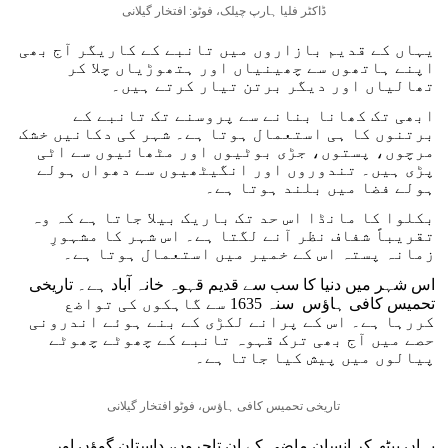
ڈاکٹر فلیا ہارپ چیلک، فوٹو: افتخار گیلانی
یہاں کے قدیم بازاروں میں تانبے کے کاریگر آج بھی
اپنے ہاتھوں سے چھینیاں اور ہتھوڑیاں چلا کر
تھالیاں اور دیگر برتن تیار کرتے ہیں۔
ابھی تک کھانا بنانے سے پروسنے تک تانبے کے
برتنوں کا ہی استعمال ہوتا ہے۔ شہر کی دکانیں خشک
مرچوں، پستوں، جڑی بوٹیوں اور مٹھائیوں سے اٹی
پڑی ہیں۔ تندوروں اور انگیٹھیوں سے دھواں ہولے
ہولے فضا میں بلند ہوتا ہے۔
بکلوا کا مانڈا اس حد تک باریک بیلا جاتا ہے کہ وہ
تقریباً شفاف نظر آنے لگتا ہے۔ اس شہر کا مشہورِ
زمانہ پستہ اس کے خمیر میں استعمال ہوتا ہے۔
اس شہر میں دنیا کا سب سے قدیم قہوہ خانہ آباد ہے۔ تاریخی
تحمیس کافی ہاؤس سنہ 1635 سے گاہکوں کی تواضع
کررہا ہے۔ اس کے پرانے لکڑی کے بنے ہوئے اندرونی
حصے میں آج بھی ترک قہوہ تانبے کے چھوٹے چھوٹے
پیالوں میں پیش کیا جاتا ہے۔
تاریخی تحمیس کافی ہاؤس، فوٹو افتخار گیلانی
یہاں بیٹھ کر انسان ماضی کے ان تاجروں، داستان گوؤں اور