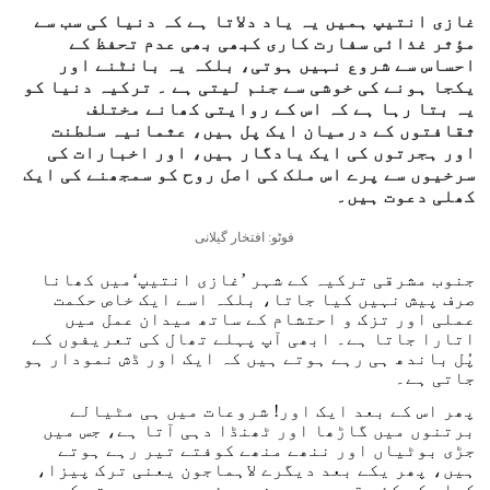
غازی انتیپ ہمیں یہ یاد دلاتا ہے کہ دنیا کی سب سے
مؤثر غذائی سفارت کاری کبھی بھی عدم تحفظ کے
احساس سے شروع نہیں ہوتی، بلکہ یہ بانٹنے اور
یکجا ہونے کی خوشی سے جنم لیتی ہے ۔ ترکیہ دنیا کو
یہ بتا رہا ہے کہ اس کے روایتی کھانے مختلف
ثقافتوں کے درمیان ایک پل ہیں، عثمانیہ سلطنت
اور ہجرتوں کی ایک یادگار ہیں، اور اخبارات کی
سرخیوں سے پرے اس ملک کی اصل روح کو سمجھنے کی ایک
کھلی دعوت ہیں۔
فوٹو: افتخار گیلانی
جنوب مشرقی ترکیہ کے شہر ’غازی انتیپ‘میں کھانا
صرف پیش نہیں کیا جاتا، بلکہ اسے ایک خاص حکمت
عملی اور تزک و احتشام کے ساتھ میدان عمل میں
اتارا جاتا ہے۔ ابھی آپ پہلے تھال کی تعریفوں کے
پُل باندھ ہی رہے ہوتے ہیں کہ ایک اور ڈش نمودار ہو
جاتی ہے۔
پھر اس کے بعد ایک اور! شروعات میں ہی مٹیالے
برتنوں میں گاڑھا اور ٹھنڈا دہی آتا ہے، جس میں
جڑی بوٹیاں اور ننھے منھے کوفتے تیر رہے ہوتے
ہیں، پھر یکے بعد دیگرے لاہماجون یعنی ترک پیزا،
کباب کی کئی قسمیں، بھنی ہوئی مرچیں، پستے کی