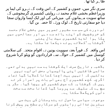
ظاہر کیا تھا۔
سری نگر میں، جموں و کشمیر کے اس وقت کے نہرو کی ایما پر
وزیراعظم بخشی غلام محمد نے روایتی کشمیری گرمجوشی کے
ساتھ سویت مہمانوں کی میزبانی کی اور ایک ایسا وازوان سجا
دیا جو سفارتی تاریخ کے لوک ورثے کا حصہ بن گیا۔
اس دورے کی سب سے مشہور تصویر میں بخشی غلام محمد
کو خروشچیف کو اپنے ہاتھ سے دہی اور مصالحوں میں
پکا ہوا لذیذ کشمیری میٹ بال یعنی
’گوشتابہ‘کھلاتے ہوئے دیکھا جا سکتا ہے۔
اس واقعہ کے فوراً بعد، سوویت یونین نے اقوامِ متحدہ کی سلامتی
کونسل میں کشمیر کے حوالے سے قراردادوں کو ویٹو کرنا شروع
کر دیا۔
بلاشبہ، تاریخ صرف ایک گوشتابے سے نہیں بدلی تھی۔
عالمی طاقتیں اپنی پالیسیاں محض اس لیے نہیں
بدلتیں کہ انہیں بہت اچھا کھانا کھلایا گیا تھا،
اگرچہ کچھ کشمیری آج بھی اس بات پر اصرار کر تے
ہیں کہ گوشتابہ کے عوض کشمیر کو بیچا گیا۔ مگر یہ
سچ ہے کہ سلیقہ سے پروسا گیا کھانا سخت سے سخت
دلوں کوپگھلا سکتا ہے۔
موجودہ سیاسی ماحول نے ہندوستان کی بہت سی
بہترین غذائی روایتوں کو سرکاری سطح پر پیش کرنا