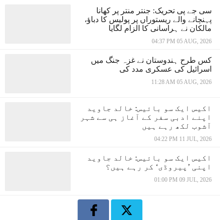
سی جے پی تحریک: جنتر منتر پر کھانا
پہنچانے والے ریستوراں پر پولیس کا دباؤ،
مالکان نے ہراسانی کا الزام لگایا
04:37 PM 05 AUG, 2026
کس طرح ہندوستان نے غزہ جنگ میں
اسرائیل کی عسکری مدد کی
11:28 AM 05 AUG, 2026
اکیس ایک سو بائیس: خالد جاوید
اپنے ادبی سفر کے آغاز ہی سے شہر
آشوب لکھ رہے ہیں
04:22 PM 11 JUL, 2026
اکیس ایک سو بائیس: خالد جاوید
اپنی ’پیروڈی‘ کر رہے ہیں؟
01:00 PM 09 JUL, 2026