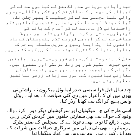
حیدرآبادی بریانی سے، لکھنؤ کے کبابوں سے لے کر
کیرالہ کی مچھلی کے سالن فش کری تک، بنگالی سرسوں
والی ہلسا مچھلی سے لے کر چیٹیناڈ پیپر چکن تک،
گوا کے ونڈالو سے لے کر پنجابی تندوری کھانوں تک،
راجستھانی لال ماس سے لے کر آسام کے بانس کی
کونپلوں سے تیار کردہ پکوانوں تک، اور موپلا
طباخی سے لے کر اودھی قورمے تک، ہندوستان کے پاس
ذائقوں کا ایک ایسا وسیع و عریض سلسلہ ہے جس کا
مقابلہ دنیا کے گنتی کے چند ممالک ہی کر سکتے ہیں۔
حتیٰ کہ ہندوستان کی سبزی خور ویجیٹیرین روایتیں
بھی حیرت انگیز طور پر رنگ برنگی اور متنوع ہیں۔
مگر اس کے باوجود موجودہ دور میں ہندوستان کی
سفارتی ضیافتیں، کھانوں سے زیادہ زرعی نمائشیں
معلوم ہوتی ہیں۔
چند سال قبل فرانسیسی صدر ایمانوئل میکرون نے راشٹرپتی
بھون میں ان کے اعزاز میں دی گئی ضیافت کے بعد اپنے ہوٹل
واپس پہنچ کر الگ سے کھانا آرڈر کیا۔
اسی طرح کی چہ میگوئیاں اور سرگوشیاں دیگر دورہ کرنے والے
وفود کے حوالے سے بھی سفارتی حلقوں میں گردش کرتی رہی
ہیں۔ ذرائع کا تو یہ بھی دعویٰ ہے کہ سیچلس کے صدر پیٹرک
ہرمینئیر نے بھی نئی دہلی میں سرکاری ضیافت میں شرکت کے
بعد اپنے کمرے میں روم سروس سے کھانا منگوایا تھا۔