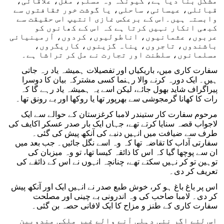
مشکل بنا دیا ہے، کیونکہ وہ مسلم، مغل، علاقائی،
قبائلی، عیسائی، ساحلی، یا گوشت خور ثقافتوں سے
وابستہ ہیں۔اس کے برعکس غازی انتیپ اس حقیقت سے
کبھی انکار نہیں کرتا ہے کہ اس کے کھانوں کو
عربوں، عثمانیوں، اناطولیوں، کردوں، آرمینیائی
باشندوں، تاجروں، پناہ گزینوں، کاریگروں،
مسلمانوں، سلطنت اور تجارت نے مل کر تراشا ہے۔
سفارت کاری میں، باریکیاں اور تفصیلات ہمیشہ یاد رہ جاتی
ہیں۔ ایک دورہ کرنے والا رہنما کسی مشترکہ بیان کا دوسرا
پیراگراف شاید بھول جائے، لیکن اسے یہ ہمیشہ یاد رہے گا کہ
رات کا کھانا گرمجوشی سے بھرپور تھا یا روکھا اور بے رونق تھا۔
مرحوم سفارت کار ستیندر لامبا کرغزستان کے حوالے سے ایک
لاجواب قصہ سنایا کرتے تھے، جہاں ایک بار صدر عسکر اکایف کی
طرف سے ضیافت میں انہیں دنبے کی آنکھ پیش کی گئی۔
سفارتی آداب کا تقاضہ تھا کہ وہ اسے نگل جائیں۔ جب بعد میں
ان سے پوچھا گیا کہ اس کا ذائقہ کیسا تھا، تو وہ میزبان کی
توہین تو کر نہیں سکتے تھے، چنانچہ انہوں نے اس کے ذائقے کی
تعریف کر دی۔
اس پر باغ باغ ہو کر، خوش طبع صدر نے انہیں ایک اور آنکھ پیش
کر دی۔ لامبا صاحب کی وہ اندرونی بے چینی اور مصلحت
سفارت کاری کے طنز و مزاح کا ایک لافانی حصہ بن گئی۔
اس لئے اگر نئی دہلی آنے والے غیر ملکی مندوبین