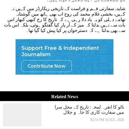
شاید، سفارتی فہم و فراست کے تاریخی ریکارڈز میں کہیں نہ
کہیں، بخشی غلام محمد کی روح اب بھی ہاتھ میں گوشتابہ
تھامے دہلی کو یہ یاد دلا رہی ہے کہ تاریخ کا رخ کبھی کبھار اس
بات سے نہیں بدلتا کہ میز کے آر پار کیا گفتگو ہوئی، بلکہ اس بات
سے بھی بدلتا ہے کہ دسترخوان پر کیا پیش کیا گیا تھا۔
Support Free & Independent
Journalism
Contribute Now
Related News
ناٹو کا انقرہ لمحہ: تاریخ کے محل سرا
میں سفارت کاری کا جاہ و جلال
02:51 PM 16 JUL, 2026