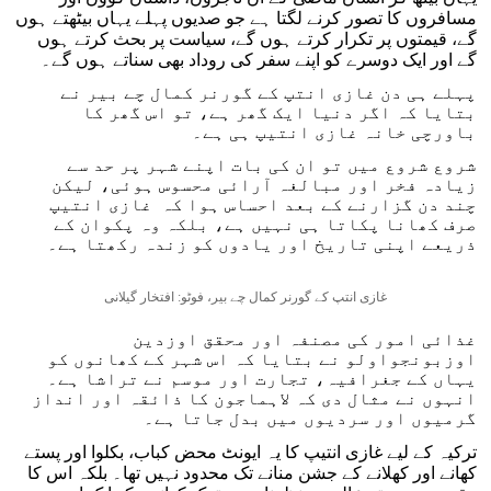
مسافروں کا تصور کرنے لگتا ہے جو صدیوں پہلے یہاں بیٹھتے ہوں
گے، قیمتوں پر تکرار کرتے ہوں گے، سیاست پر بحث کرتے ہوں
گے اور ایک دوسرے کو اپنے سفر کی روداد بھی سناتے ہوں گے۔
پہلے ہی دن غازی انتپ کے گورنر کمال چے بیر نے
بتایا کہ اگر دنیا ایک گھر ہے، تو اس گھر کا
باورچی خانہ غازی انتیپ ہی ہے۔
شروع شروع میں تو ان کی بات اپنے شہر پر حد سے
زیادہ فخر اور مبالغہ آرائی محسوس ہوئی، لیکن
چند دن گزارنے کے بعد احساس ہوا کہ غازی انتیپ
صرف کھانا پکاتا ہی نہیں ہے، بلکہ وہ پکوان کے
ذریعے اپنی تاریخ اور یادوں کو زندہ رکھتا ہے۔
غازی انتپ کے گورنر کمال چے بیر، فوٹو: افتخار گیلانی
غذائی امور کی مصنفہ اور محقق اوزدین
اوزبونجواولو نے بتایا کہ اس شہر کے کھانوں کو
یہاں کے جغرافیہ، تجارت اور موسم نے تراشا ہے۔
انہوں نے مثال دی کہ لاہماجون کا ذائقہ اور انداز
گرمیوں اور سردیوں میں بدل جاتا ہے۔
ترکیہ کے لیے غازی انتیپ کا یہ ایونٹ محض کباب، بکلوا اور پستے
کھانے اور کھلانے کے جشن منانے تک محدود نہیں تھا۔ بلکہ اس کا