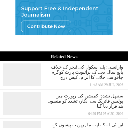
Support Free & Independent
Journalism
Contribute Now
Related News
وارانسی: پلے اسکول کی ٹیچر کے خلاف
پانچ سالہ بچے کے پرائیویٹ پارٹ کوگرم
چاقو سے جلانے کا الزام، کیس درج
11:48 AM 29 JUL, 2026
سنبھل تشدد: کمیشن کی رپورٹ میں
پولیس فائرنگ سے انکار، تشدد کو منصوبہ
بند قرار دیا گیا
04:29 PM 07 AUG, 2026
این ٹی اے کے اپنے ماہرین نے پیسوں کے