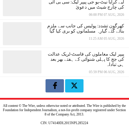
لیے کرایا نیٹ-یو جی پیپر لیک: سی بی آئی
کی چارج شیٹ میں دعویٰ
06:00 PM 07 AUG, 2026
کھرگون تشدد: پولیس کی جانب سے ملزم
بنائے گئے گیارہ مسلمانوں کو بری کیا گیا
11:25 AM 05 AUG, 2026
پیپر لیک معاملوں کی فاسٹ-ٹریک عدالت
کی جج کا پہلی شنوائی کے ہفتے بھر بعد
ہی تبادلہ
05:59 PM 06 AUG, 2026
All content © The Wire, unless otherwise noted or attributed. The Wire is published by the
Foundation for Independent Journalism, a not-for-profit company registered under Section
8 of the Company Act, 2013.
CIN: U74140DL2015NPL285224