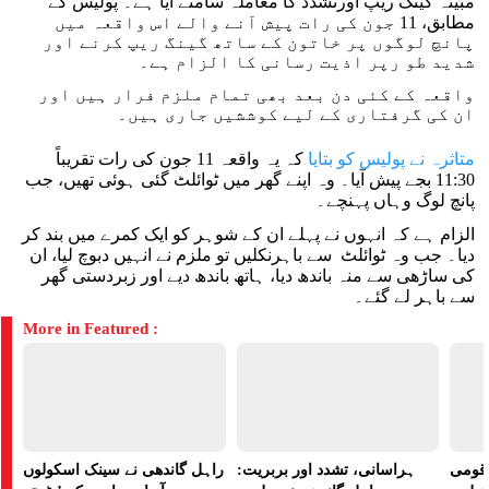
مبینہ گینگ ریپ اورتشدد کا معاملہ سامنے آیا ہے۔ پولیس کے
مطابق، 11 جون کی رات پیش آنے والے اس واقعہ میں
پانچ لوگوں پر خاتون کے ساتھ گینگ ریپ کرنے اور
شدید طو رپر اذیت رسانی کا الزام ہے۔
واقعہ کے کئی دن بعد بھی تمام ملزم فرار ہیں اور
ان کی گرفتاری کے لیے کوششیں جاری ہیں۔
متاثرہ نے پولیس کو بتایا
کہ یہ واقعہ 11 جون کی رات تقریباً
11:30 بجے پیش آیا۔ وہ اپنے گھر میں ٹوائلٹ گئی ہوئی تھیں، جب
پانچ لوگ وہاں پہنچے۔
الزام ہے کہ انہوں نے پہلے ان کے شوہر کو ایک کمرے میں بند کر
دیا۔ جب وہ ٹوائلٹ سے باہرنکلیں تو ملزم نے انہیں دبوچ لیا، ان
کی ساڑھی سے منہ باندھ دیا، ہاتھ باندھ دیے اور زبردستی گھر
سے باہر لے گئے۔
More in Featured :
ے قومی
ہراسانی، تشدد اور بربریت:
راہل گاندھی نے سینک اسکولوں