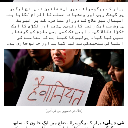
بہار کے بیگوسرائے میں ایک خاتون نے پانچ لوگوں
پر گینگ ریپ اور وحشیانہ حملے کا الزام لگایا ہے۔
اسپتال میں علاج کے دوران متاثرہ کے پرائیویٹ
پارٹ سے ایک زندہ کارتوس، پتھر اور لکڑی کا ایک
ٹکڑا نکالا گیا۔ ابھی تک کسی بھی ملزم کو گرفتار
نہیں کیا گیا۔ پولیس کا کہنا ہے کہ معاملے کو
انتہائی سنجیدگی سے لیا گیاہے اور جانچ جاری ہے۔
(علامتی تصویر: پی ٹی آئی)
نئی دہلی:
بہار کے بیگوسرائے ضلع میں ایک خاتون کے ساتھ