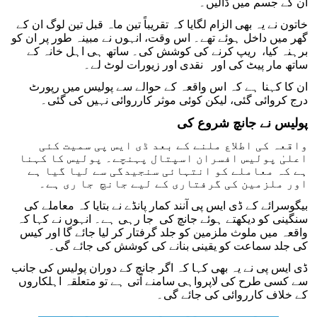
ان کے جسم میں ڈالیں۔
خاتون نے یہ بھی الزام لگایا کہ تقریباً تین ماہ قبل تین لوگ ان کے
گھر میں داخل ہوئے تھے۔ اس وقت، انہوں نے مبینہ طور پر ان کو
برہنہ کیا، ریپ کرنے کی کوشش کی۔ ساتھ ہی اہل خانہ کے
ساتھ مار پیٹ کی اور نقدی اور زیورات لوٹ لے۔
ان کا کہنا ہے کہ اس واقعہ کے حوالے سے پولیس میں رپورٹ
درج کروائی گئی، لیکن کوئی موثر کارروائی نہیں کی گئی۔
پولیس نے جانچ شروع کی
واقعہ کی اطلاع ملنے کے بعد ڈی ایس پی سمیت کئی
اعلیٰ پولیس افسران اسپتال پہنچے۔ پولیس کا کہنا
ہے کہ معاملے کو انتہائی سنجیدگی سے لیا گیا ہے
اور ملزمین کی گرفتاری کے لیے جانچ جا ری ہے۔
بیگوسرائے کے ڈی ایس پی آنند کمار پانڈے نے بتایا کہ معاملے کی
سنگینی کو دیکھتے ہوئے جانچ کی جا رہی ہے۔ انہوں نے کہا کہ
واقعہ میں ملوث ملزمین کو جلد گرفتار کر لیا جائے گا اور کیس
کی جلد سماعت کو یقینی بنانے کی کوشش کی جائے گی۔
ڈی ایس پی نے یہ بھی کہا کہ اگر جانچ کے دوران پولیس کی جانب
سے کسی طرح کی لاپرواہی سامنے آتی ہے تو متعلقہ اہلکاروں
کے خلاف کارروائی کی جائے گی۔