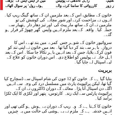
تعلیم،
راہل گاندھی نے پولیس
میں آر ایس ایس کے ’بڑھتے
ر زور
کارروائی کا سامنا کرنے والے
ہوئے رول‘ پر سوال اٹھائے
مظاہرین کے لیے آواز بلند کی
خاتون کے مطابق، اس کے بعد ملزمیں ان کے ساتھ گینگ ریپ کیا۔
انہوں نے مزاحمت کرنے اور شور مچانے کی کوشش کی تو
ملزمین نے ان کے ساتھ مار پیٹ کی اور تیز دھار دار ہتھیار سے
حملہ کیا۔ واقعہ کے بعد ملزم انہیں واپس گھر چھوڑ کر فرار ہو
گئے۔
سروائیور خاتون کے شوہر جس کمرے میں بند تھے ، اس کا
دروازہ باہر سے بند کر دیا گیا تھا۔ بعد میں خاتون نے اپنی نند کو
فون کرکے بلایا، جس کے بعد انہیں باہر نکالا جا سکا۔ اس کے بعد
اہل خانہ نے پولیس کو اطلاع دی۔ اس دوران خاتون کو علاج کے
لیے اسپتال لے جایا گیا۔
بربریت
بتایا گیا ہے کہ خاتون کو 12 جون کی شام اسپتال سے ڈسچارج کیا
گیا تھا، لیکن پرائیویٹ پارٹ میں مسلسل درد کی وجہ سے انہیں
اگلے دن اسپتال آنا پڑا۔ معائنے کے دوران ڈاکٹروں نے ان کے
پرائیویٹ پارٹس سے ایک زندہ کارتوس، پتھر اور لکڑی کا ایک ٹکڑا
برآمد کیا۔
خاتون کا کہنا ہے کہ وہ ریپ کے دوران بے ہوش ہو گئی تھی اور
انہیں خدشہ ہے کہ ملزم نے بے ہوشی کی حالت میں یہ چیزیں