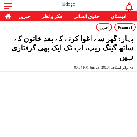
ادبستان
حقوق انسانی
فکر و نظر
خبریں
Featured
خبریں
بہار: گھر سے اغوا کرنے کے بعد خاتون کے
ساتھ گینگ ریپ، اب تک ایک بھی گرفتاری
نہیں
06:04 PM Jun 23, 2026 | دی وائر اسٹاف