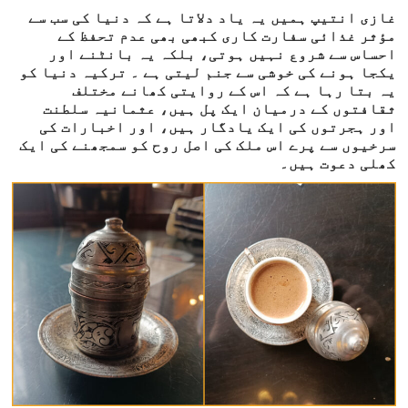
غازی انتیپ ہمیں یہ یاد دلاتا ہے کہ دنیا کی سب سے
مؤثر غذائی سفارت کاری کبھی بھی عدم تحفظ کے
احساس سے شروع نہیں ہوتی، بلکہ یہ بانٹنے اور
یکجا ہونے کی خوشی سے جنم لیتی ہے ۔ ترکیہ دنیا کو
یہ بتا رہا ہے کہ اس کے روایتی کھانے مختلف
ثقافتوں کے درمیان ایک پل ہیں، عثمانیہ سلطنت
اور ہجرتوں کی ایک یادگار ہیں، اور اخبارات کی
سرخیوں سے پرے اس ملک کی اصل روح کو سمجھنے کی ایک
کھلی دعوت ہیں۔