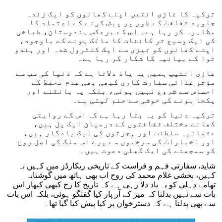
ترکیہ کا غازی انتیپ اپنے کھانوں کو ایک زندہ
جاوید ثقافت کے طور پر پیش کرنے کے اعتماد کا
مظاہرہ کر رہا ہے۔ اس کے برعکس ہندوستان، طباخی
کی ایک وسیع تر کائنات کا مالک ہونے کے باوجود،
اپنے کھانوں کو تیزی سے ایک کنٹرول شدہ اور ہندو
توا کے بیانیہ کا شکار کر رہا ہے۔
غازی انتیپ ہمیں یہ یاد دلاتا ہے کہ دنیا کی سب سے
مؤثر غذائی سفارت کاری کبھی بھی عدم تحفظ کے
احساس سے شروع نہیں ہوتی، بلکہ یہ بانٹنے اور
یکجا ہونے کی خوشی سے جنم لیتی ہے۔
ترکیہ دنیا کو یہ بتا رہا ہے کہ اس کے روایتی
کھانے مختلف ثقافتوں کے درمیان ایک پل ہیں،
عثمانیہ سلطنت اور ہجرتوں کی ایک یادگار ہیں،
اور اخبارات کی سرخیوں سے پرے اس ملک کی اصل روح
کو سمجھنے کی ایک کھلی دعوت ہیں۔
شاید، سفارتی فہم و فراست کے تاریخی ریکارڈز میں کہیں نہ
کہیں، بخشی غلام محمد کی روح اب بھی ہاتھ میں گوشتابہ
تھامے دہلی کو یہ یاد دلا رہی ہے کہ تاریخ کا رخ کبھی کبھار اس
بات سے نہیں بدلتا کہ میز کے آر پار کیا گفتگو ہوئی، بلکہ اس بات
سے بھی بدلتا ہے کہ دسترخوان پر کیا پیش کیا گیا تھا۔