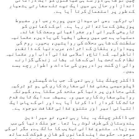
انداز اور حال ہی میں ایک نپے تلے سفارتی ہتھیار
کے طور پر استعمال کرتا آیا ہے۔
اب ترکیہ بھی اس میدان میں پورے رعب اور مضبوط
پوزیشن کے ساتھ اتر رہا ہے۔ اس کے کھانوں کو
تاریخی گہرائی اور جغرافیائی وسعت کا فائدہ
دستیاب ہے جس میں وسطی ایشیا کی یادیں، عثمانیہ
سلطنت کے شاہی محلات کی روایتیں، بحیرہ روم کی
پیداوار، بلقان کے اثرات، عرب دنیا کے ذائقے،
اناطولیہ کے اناج، اسلامی غذائی آداب اور عثمانیہ
نظام کے تحت یا اس کے شانہ بشانہ زندگی گزارنے
والی ان گنت برادریوں کی عادات و اطوار رچے بسے
ہیں۔
ڈاکٹر چیلک بتا رہی تھی کہ جب بات گیسٹرو
ڈپلومیسی یعنی غذائی سفارت کاری کی ہو تو ترکیہ
کئی محاذوں پر دنیا کو متحد کر سکتا ہے، کیونکہ
روایتی سفارت کاری میں وہ ہمیشہ سے ایک ثابت قدم
ثالث کا کردار ادا کرتا آیا ہے اور اس کے پاس ایک
انتہائی امیر اور متنوع غذائی ثقافت موجود ہے۔
جب ڈاکٹر چیلک یہ بتا رہی تھی، تو میرا ذہن
ہندوستان کی طرف لوٹ رہا تھا۔ جو ملک دنیا کی سب
سے زیادہ متنوع غذائی تہذیب کا مالک ہے، مگر اس کی
موجودہ حکومت اپنے کھانوں کو شان و شوکت کے ساتھ