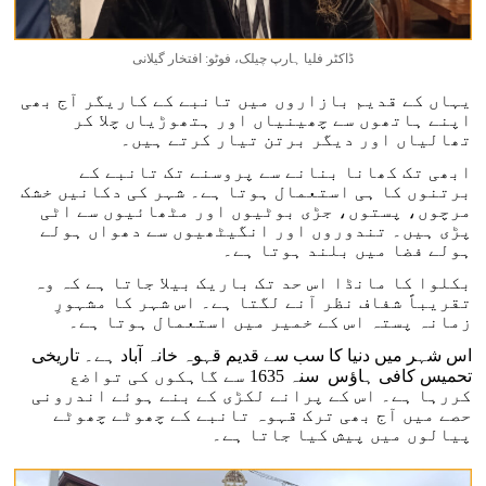
ڈاکٹر فلیا ہارپ چیلک، فوٹو: افتخار گیلانی
یہاں کے قدیم بازاروں میں تانبے کے کاریگر آج بھی
اپنے ہاتھوں سے چھینیاں اور ہتھوڑیاں چلا کر
تھالیاں اور دیگر برتن تیار کرتے ہیں۔
ابھی تک کھانا بنانے سے پروسنے تک تانبے کے
برتنوں کا ہی استعمال ہوتا ہے۔ شہر کی دکانیں خشک
مرچوں، پستوں، جڑی بوٹیوں اور مٹھائیوں سے اٹی
پڑی ہیں۔ تندوروں اور انگیٹھیوں سے دھواں ہولے
ہولے فضا میں بلند ہوتا ہے۔
بکلوا کا مانڈا اس حد تک باریک بیلا جاتا ہے کہ وہ
تقریباً شفاف نظر آنے لگتا ہے۔ اس شہر کا مشہورِ
زمانہ پستہ اس کے خمیر میں استعمال ہوتا ہے۔
اس شہر میں دنیا کا سب سے قدیم قہوہ خانہ آباد ہے۔ تاریخی
تحمیس کافی ہاؤس سنہ 1635 سے گاہکوں کی تواضع
کررہا ہے۔ اس کے پرانے لکڑی کے بنے ہوئے اندرونی
حصے میں آج بھی ترک قہوہ تانبے کے چھوٹے چھوٹے
پیالوں میں پیش کیا جاتا ہے۔