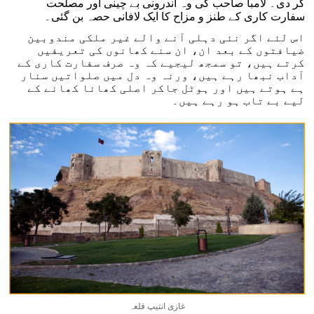
کر دی۔ لامبا صاحب کی وہ اندرونی بے چینی اور مصلحت
سفارت کاری کے طنز و مزاح کا ایک لافانی حصہ بن گئی۔
اس لئے اگر نئی دہلی آنے والے غیر ملکی مندوبین
ضیافتوں کے بعد ان، ان سنے کھانوں کی تعریفیں
کرتے ہیں، تو سمجھ لیجیے کہ وہ صرف سفارت کاری کے
آداب نبھا رہے ہیں، ورنہ وہ دل میں صلواتیں سنار
ہے ہوتے ہیں اور ہوٹل جاکر اصلی کھانا کھانے کے
لیے بے تاب ہو رہے ہیں۔
غازی انتیپ قلعہ