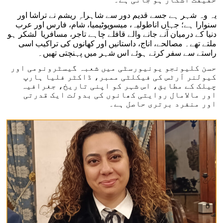
یہ وہ شہر ہے جسے قدیم دور سے شاہراہِ ریشم نے تراشا اور
سنوارا ہے؛ جہاں اناطولیہ، میسوپوٹیمیا، شام، فارس اور عرب
دنیا کے درمیان آنے جانے والے قافلے چاہے تاجر، مسافریا لشکر ہو
ملتے تھے۔ مصالحے، اناج، داستانیں اور کھانوں کی تراکیب اسی
راستے سے سفر کرتے ہوئے اس شہر میں پہنچتی تھیں۔
حسن کلیونجو یونیورسٹی میں شعبہ گیسٹرونومی اور
کیولنر آرٹس کی فیکلٹی ممبر، ڈاکٹر فلیا ہارپ
چیلک کے مطابق، اس شہر کو اپنی تاریخ، جغرافیہ
اور مالامال روایتی کھانوں کی بدولت ایک قدرتی
اور منفرد برتری حاصل ہے۔