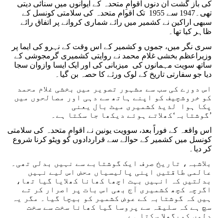
کی باز گشت ان دنوں اقوامِ متحدہ کے ایوانوں میں سنائی دیتی
تھی۔1947 سے 1955 تک اقوام متحدہ کی سلامتی کونسل کے
سبھی اراکین نے کشمیر میں رائے شماری کروانے پر اتفاق رائے
ظاہر کیا تھا۔
سری نگر میں، جموں و کشمیر کے اس وقت کے نہرو کی ایما پر
وزیراعظم بخشی غلام محمد نے روایتی کشمیری گرمجوشی کے
ساتھ سویت مہمانوں کی میزبانی کی اور ایک ایسا وازوان سجا
دیا جو سفارتی تاریخ کے لوک ورثے کا حصہ بن گیا۔
اس دورے کی سب سے مشہور تصویر میں بخشی غلام محمد
کو خروشچیف کو اپنے ہاتھ سے دہی اور مصالحوں میں
پکا ہوا لذیذ کشمیری میٹ بال یعنی
’گوشتابہ‘کھلاتے ہوئے دیکھا جا سکتا ہے۔
اس واقعہ کے فوراً بعد، سوویت یونین نے اقوامِ متحدہ کی سلامتی
کونسل میں کشمیر کے حوالے سے قراردادوں کو ویٹو کرنا شروع
کر دیا۔
بلاشبہ، تاریخ صرف ایک گوشتابے سے نہیں بدلی تھی۔
عالمی طاقتیں اپنی پالیسیاں محض اس لیے نہیں
بدلتیں کہ انہیں بہت اچھا کھانا کھلایا گیا تھا،
اگرچہ کچھ کشمیری آج بھی اس بات پر اصرار کر تے
ہیں کہ گوشتابہ کے عوض کشمیر کو بیچا گیا۔ مگر یہ
سچ ہے کہ سلیقہ سے پروسا گیا کھانا سخت سے سخت
دلوں کوپگھلا سکتا ہے۔