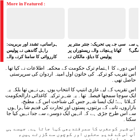
More in Featured :
لی سے
سی جے پی تحریک: جنتر منتر پر
ہراسانی، تشدد اور بربریت:
اضگی؟
کھانا پہنچانے والے ریستوراں پر
راہل گاندھی نے پولیس
پولیس کا دباؤ، مالکان نے
کارروائی کا سامنا کرنے والے
ہراسانی کا الزام لگایا
مظاہرین کے لیے آواز بلند کی
اس دورے کا اہتمام ترک حکومت کے محکمہ اطلاعات نے کیا تھا۔
اس تقریب کو ترکیہ کی خاتون اول امینہ اردوان کی سرپرستی
حاصل تھی۔
اس تقریب کے لیے غازی انتیپ کا انتخاب یوں ہی نہیں تھا بلکہ یہ
ایک سوچا سمجھا فیصلہ تھا۔ یہ شہر ترکیہ کاغذائی دارالحکومت
کہلاتا ہے؛ ایک ایسا شہر جس کی شناخت اس کے مطبخ،
بازاروں، تانبے کے برتنوں، پستوں اور تجارت کی قدیم شاہراہوں
سے اس طرح جڑی ہے کہ انہیں ایک دوسرے سے جدا نہیں کیا جا
سکتا۔
اس شہر کومغرب کا سمرقندبھی کہا جاتا ہے۔ جیسے ہی
آپ اس کے قدیم محلوں اور کوچوں سے گزرتے ہیں،
حقیقت آشکار ہو جاتی ہے۔