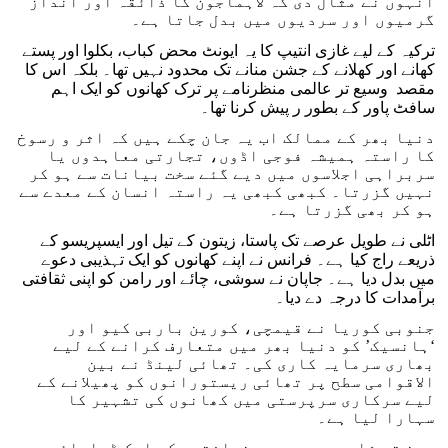
انہوں نے مثال دی کہ لاہماجون کا ذائقہ اور انداز
گرمیوں اور سردیوں میں بدل جاتا ہے۔
ترکیہ کے لیے غازی انتیپ کا یہ ایونٹ محض کباب، بکلوا اور پستے
کھانے اور کھلانے کے جشن منانے تک محدود نہیں تھا۔ بلکہ اس کا
مقصد وسیع تر عالمی منظرنامے پر ترک کھانوں کو ایک اہم
سافٹ پاور کے بطور ر پیش کرنا تھا۔
دنیا بھر کے ممالک اب یہ جان چکے ہیں کہ اثر و رسوخ
کا راستہ ہمیشہ فوجی اڈوں، تجارتی معاہدوں یا
سربراہی اجلاسوں میں دیے گئے سخت بیانات سے ہو کر
نہیں گزرتا۔ کبھی کبھی یہ راستہ انسان کے معدے سے
ہو کر بھی گزرتا ہے۔
اٹلی نے طویل عرصے تک پاستا، زیتون کے تیل اور ایسپریسو کے
ذریعے راج کیا ہے۔ فرانس نے اپنے کھانوں کو ایک تہذیبی دعوے
میں بدل دیا ہے۔ جاپان نے سوشی، چائے اور رامن کو اپنی ثقافتی
برآمدات کا درجہ دے دیا۔
جنوبی کوریا نے قیمچی، کورین باربی کیو اور
‘ہانسیک’ کو دنیا بھر میں متعارف کرانے کے لیے
بھاری سرمایہ کاری کی۔ تھائی لینڈ نے بین
الاقوامی سطح پر تھائی ریستورانوں کو پھیلانے کے
لیے سرکاری سرپرستی میں کھانوں کی تشہیر کا
سہارا لیا ہے۔
چین تو شاہی دور سے ہی ضیافتوں کو ایک ڈرامائی