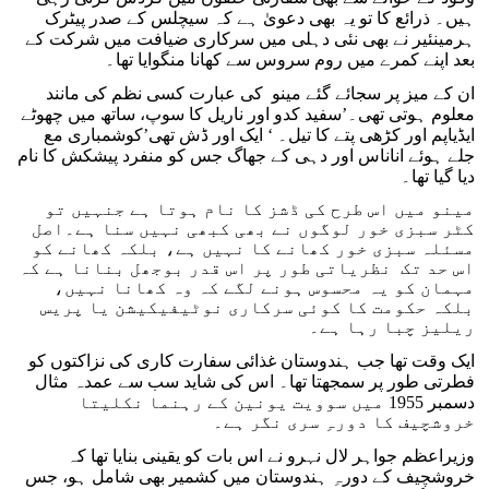
ہیں۔ ذرائع کا تو یہ بھی دعویٰ ہے کہ سیچلس کے صدر پیٹرک
ہرمینئیر نے بھی نئی دہلی میں سرکاری ضیافت میں شرکت کے
بعد اپنے کمرے میں روم سروس سے کھانا منگوایا تھا۔
ان کے میز پر سجائے گئے مینو کی عبارت کسی نظم کی مانند
معلوم ہوتی تھی۔’سفید کدو اور ناریل کا سوپ، ساتھ میں چھوٹے
ایڈیاپم اور کڑھی پتے کا تیل۔ ‘ ایک اور ڈش تھی’کوشمباری مع
جلے ہوئے اناناس اور دہی کے جھاگ جس کو منفرد پیشکش کا نام
دیا گیا تھا۔
مینو میں اس طرح کی ڈشز کا نام ہوتا ہے جنہیں تو
کٹر سبزی خور لوگوں نے بھی کبھی نہیں سنا ہے۔اصل
مسئلہ سبزی خور کھانے کا نہیں ہے، بلکہ کھانے کو
اس حد تک نظریاتی طور پر اس قدر بوجھل بنانا ہے کہ
مہمان کو یہ محسوس ہونے لگے کہ وہ کھانا نہیں،
بلکہ حکومت کا کوئی سرکاری نوٹیفیکیشن یا پریس
ریلیز چبا رہا ہے۔
ایک وقت تھا جب ہندوستان غذائی سفارت کاری کی نزاکتوں کو
فطرتی طور پر سمجھتا تھا۔ اس کی شاید سب سے عمدہ مثال
دسمبر 1955 میں سوویت یونین کے رہنما نکلیتا
خروشچیف کا دورہِ سری نگر ہے۔
وزیراعظم جواہر لال نہرو نے اس بات کو یقینی بنایا تھا کہ
خروشچیف کے دورہِ ہندوستان میں کشمیر بھی شامل ہو، جس