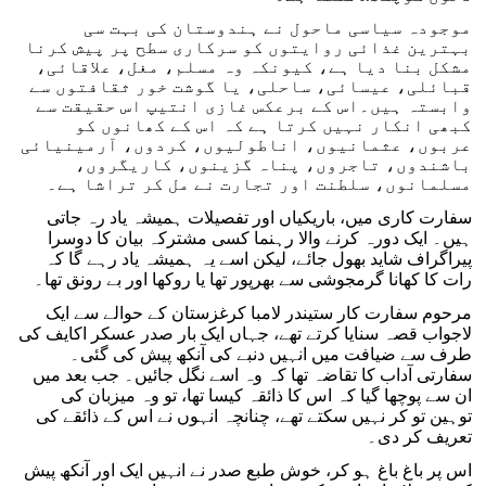
موجودہ سیاسی ماحول نے ہندوستان کی بہت سی
بہترین غذائی روایتوں کو سرکاری سطح پر پیش کرنا
مشکل بنا دیا ہے، کیونکہ وہ مسلم، مغل، علاقائی،
قبائلی، عیسائی، ساحلی، یا گوشت خور ثقافتوں سے
وابستہ ہیں۔اس کے برعکس غازی انتیپ اس حقیقت سے
کبھی انکار نہیں کرتا ہے کہ اس کے کھانوں کو
عربوں، عثمانیوں، اناطولیوں، کردوں، آرمینیائی
باشندوں، تاجروں، پناہ گزینوں، کاریگروں،
مسلمانوں، سلطنت اور تجارت نے مل کر تراشا ہے۔
سفارت کاری میں، باریکیاں اور تفصیلات ہمیشہ یاد رہ جاتی
ہیں۔ ایک دورہ کرنے والا رہنما کسی مشترکہ بیان کا دوسرا
پیراگراف شاید بھول جائے، لیکن اسے یہ ہمیشہ یاد رہے گا کہ
رات کا کھانا گرمجوشی سے بھرپور تھا یا روکھا اور بے رونق تھا۔
مرحوم سفارت کار ستیندر لامبا کرغزستان کے حوالے سے ایک
لاجواب قصہ سنایا کرتے تھے، جہاں ایک بار صدر عسکر اکایف کی
طرف سے ضیافت میں انہیں دنبے کی آنکھ پیش کی گئی۔
سفارتی آداب کا تقاضہ تھا کہ وہ اسے نگل جائیں۔ جب بعد میں
ان سے پوچھا گیا کہ اس کا ذائقہ کیسا تھا، تو وہ میزبان کی
توہین تو کر نہیں سکتے تھے، چنانچہ انہوں نے اس کے ذائقے کی
تعریف کر دی۔
اس پر باغ باغ ہو کر، خوش طبع صدر نے انہیں ایک اور آنکھ پیش