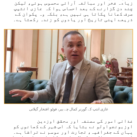
زیادہ فخر اور مبالغہ آرائی محسوس ہوئی، لیکن
چند دن گزارنے کے بعد احساس ہوا کہ غازی انتیپ
صرف کھانا پکاتا ہی نہیں ہے، بلکہ وہ پکوان کے
ذریعے اپنی تاریخ اور یادوں کو زندہ رکھتا ہے۔
غازی انتپ کے گورنر کمال چے بیر، فوٹو: افتخار گیلانی
غذائی امور کی مصنفہ اور محقق اوزدین
اوزبونجواولو نے بتایا کہ اس شہر کے کھانوں کو
یہاں کے جغرافیہ، تجارت اور موسم نے تراشا ہے۔