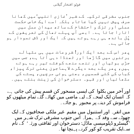
فوٹو: افتخار گیلانی
جنوب مشرقی ترکیہ کے شہر ’غازی انتیپ‘میں کھانا
صرف پیش نہیں کیا جاتا، بلکہ اسے ایک خاص حکمت
عملی اور تزک و احتشام کے ساتھ میدان عمل میں
اتارا جاتا ہے۔ ابھی آپ پہلے تھال کی تعریفوں کے
پُل باندھ ہی رہے ہوتے ہیں کہ ایک اور ڈش نمودار ہو
جاتی ہے۔
پھر اس کے بعد ایک اور! شروعات میں ہی مٹیالے
برتنوں میں گاڑھا اور ٹھنڈا دہی آتا ہے، جس میں
جڑی بوٹیاں اور ننھے منھے کوفتے تیر رہے ہوتے
ہیں، پھر یکے بعد دیگرے لاہماجون یعنی ترک پیزا،
کباب کی کئی قسمیں، بھنی ہوئی مرچیں، پستے کی
مٹھائیاں اور قہوہ دسترخوان کی زینت بنتے ہیں۔
اور آخر میں بکلوا کی ایسی مسحور کن قسم پیش کی جاتی ہے
کہ انسان ایک لمحے کے لیے ماضی میں کھائے گئے تمام میٹھوں کو
فراموش کر دینے پر مجبور ہو جائے۔
میں انقرہ اور استنبول میں مقیم غیر ملکی صحافیوں کے ایک
چھوٹے سے وفد کے ہمراہ اس جنوب مشرقی ترک شہر میں
’گیسٹرو ڈپلومیسی ماڈل: دسترخوان اور ثقافتی ورثہ‘ کے نام
سےایک تقریب کو کور کرنے پہنچا تھا۔