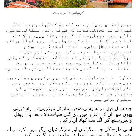
کرتولش کامی مسجد
حیدرآبادی بریانی سے، لکھنؤ کے کبابوں سے لے کر
کیرالہ کی مچھلی کے سالن فش کری تک، بنگالی سرسوں
والی ہلسا مچھلی سے لے کر چیٹیناڈ پیپر چکن تک،
گوا کے ونڈالو سے لے کر پنجابی تندوری کھانوں تک،
راجستھانی لال ماس سے لے کر آسام کے بانس کی
کونپلوں سے تیار کردہ پکوانوں تک، اور موپلا
طباخی سے لے کر اودھی قورمے تک، ہندوستان کے پاس
ذائقوں کا ایک ایسا وسیع و عریض سلسلہ ہے جس کا
مقابلہ دنیا کے گنتی کے چند ممالک ہی کر سکتے ہیں۔
حتیٰ کہ ہندوستان کی سبزی خور ویجیٹیرین روایتیں
بھی حیرت انگیز طور پر رنگ برنگی اور متنوع ہیں۔
مگر اس کے باوجود موجودہ دور میں ہندوستان کی
سفارتی ضیافتیں، کھانوں سے زیادہ زرعی نمائشیں
معلوم ہوتی ہیں۔
چند سال قبل فرانسیسی صدر ایمانوئل میکرون نے راشٹرپتی
بھون میں ان کے اعزاز میں دی گئی ضیافت کے بعد اپنے ہوٹل
واپس پہنچ کر الگ سے کھانا آرڈر کیا۔
اسی طرح کی چہ میگوئیاں اور سرگوشیاں دیگر دورہ کرنے والے
وفود کے حوالے سے بھی سفارتی حلقوں میں گردش کرتی رہی