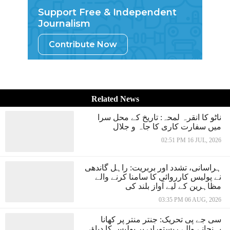
Support Free & Independent
Journalism
Contribute Now
Related News
ناٹو کا انقرہ لمحہ: تاریخ کے محل سرا
میں سفارت کاری کا جاہ و جلال
02:51 PM 16 JUL, 2026
ہراسانی، تشدد اور بربریت: راہل گاندھی
نے پولیس کارروائی کا سامنا کرنے والے
مظاہرین کے لیے آواز بلند کی
03:35 PM 06 AUG, 2026
سی جے پی تحریک: جنتر منتر پر کھانا
پہنچانے والے ریستوراں پر پولیس کا دباؤ،