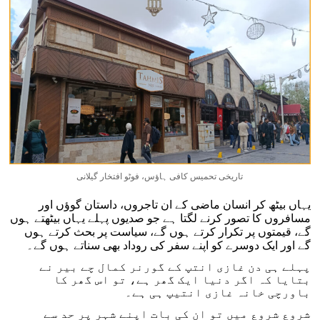
تاریخی تحمیس کافی ہاؤس، فوٹو افتخار گیلانی
یہاں بیٹھ کر انسان ماضی کے ان تاجروں، داستان گوؤں اور
مسافروں کا تصور کرنے لگتا ہے جو صدیوں پہلے یہاں بیٹھتے ہوں
گے، قیمتوں پر تکرار کرتے ہوں گے، سیاست پر بحث کرتے ہوں
گے اور ایک دوسرے کو اپنے سفر کی روداد بھی سناتے ہوں گے۔
پہلے ہی دن غازی انتپ کے گورنر کمال چے بیر نے
بتایا کہ اگر دنیا ایک گھر ہے، تو اس گھر کا
باورچی خانہ غازی انتیپ ہی ہے۔
شروع شروع میں تو ان کی بات اپنے شہر پر حد سے