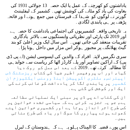
یاداشتوں کو کھرچنے کے عمل یا ایک حصہ 13 جولائی 1931 کی
بغاوت کی یاد کو مٹانے کی کوشش تھی۔ کشمیر کے لیفٹیننٹ
گورنر نے لوگوں کو شہدا کے قبرستان میں جمع ہونے ا ور فاتحہ
پڑھنے پر ہی پابندی لگادی۔
یہ تاریخی واقعہ کشمیریوں کی اجتماعی یادداشت کا حصہ ہے
اور 2019 تک پارٹی اور نظریاتی وابستگیوں سے بالاتر یادگاری
تقریبات منعقد کی جاتی تھیں۔ اس سال ایک وزیر اعلیٰ کو بند
گیٹ پھلانگنے پر مجبور ہوکر اس مزار میں داخل ہونا پڑا۔
سری نگرمیں لاپتہ افراد کے والدین کی ایسوسی ایشن (اے پی ڈی
پی) کے اراکین تصاویر اور پلے کارڈز اٹھا کر ریاست سے جوابدہی
کا مطالبہ کرتے تھے۔2019 کے بعد اس عمل کو روک دیا
گیا، اور اب پروفیسر اطہر ضیا کی کتاب
ریزسٹنگ ڈس
اپیئرنس، ملٹری اکوپیشن اینڈ وومنس ایکٹیوزم ان
کشمیر
پر پابندی لگا کر یادداشت کو غائب کرنے کی
ایک اور کوشش کی گئی ہے۔
ان کی کتاب اے پی ڈی پر مبنی ایک نسلیاتی مطالعہ
ہے، جو یہ تجزیہ کرتی ہے کہ سیاسی تشدد خواتین پر
کس طرح اثر انداز ہوتا ہے اور کشمیری خواتین اپنے
کھوئے ہوئے پیاروں کا سوگ اور یاد کس طرح مناتی
ہیں۔
اس پورے قضیہ کا المناک پہلو یہ ہے کہ ہندوستان کے لبرل