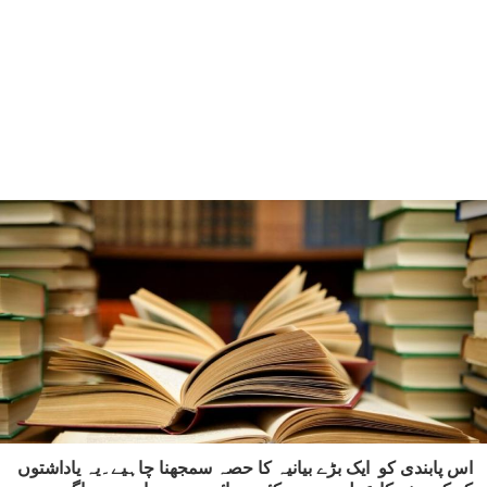
اس پابندی کو ایک بڑے بیانیہ کا حصہ سمجھنا چاہیے۔یہ یاداشتوں