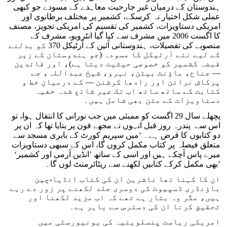
ہندوستان کے درمیان غیر جارحیت معاہدے کے مسودے جو کبھی
عملی شکل اختیار نہ کرسکے، کشمیر پر مختلف برطانوی اور
امریکی دستاویزات، کشمیر کی تقسیم کی امریکی تجویز، مصنف
کا اگست 2006 میں مشرف سے کیا گیا انٹرویو، مشرف کے
منصوبے کی تفصیلات، ہندوستانی آئین کے آرٹیکل 370 کو بدلنے
کے لیے نئے آرٹیکل کا مسودہ (جو ہندوستان کے زیر
قبضہ کشمیر کو خصوصی حیثیت دیتا ہے)، اور قائدین
— جناح، ماؤنٹ بیٹن، نہرو، شیخ عبداللہ، جے
پرکاش نرائن اور رادھا کرشنن — کے درمیان خط و
کتابت کے ساتھ ساتھ اب تک غیر شائع شدہ خفیہ
دستاویزات کے متن بھی شامل ہیں۔
پچھلے سال 29 اگست کو ممبئی میں جب نورانی کا انتقال ہوا، تو
اس سے پندرہ روز قبل انہوں نے مجھے فون پر بتایا تھا کہ ان پر
دو کتابوں کا قرض ہے۔ ‘میں سپریم کورٹ کے بابری مسجد سے
متعلق فیصلہ پر کتاب مکمل کروں گا، اس کے سبھی دستاویزات
میرے پاس آچکے ہیں اور اسی کے ساتھ ’انڈین آرمی اور کشمیر‘
بھی مکمل کرکے کتابیں لکھنے سے ریٹائرمنٹ لوں گا۔’
ان کا کہنا تھا ناشرین ان کی کتاب انڈیا-چین
باؤنڈری ڈسپیوٹ کی دوسری جلد لکھنے پر زور دے رہے
ہیں، مگر وہ بتار ہے تھے کہ اب مزید لکھنا اور
تحقیق کرنا ان کی دسترس سے باہر ہے۔
امریکی ریاست پنسلوینیہ کی یونیورسٹی میں