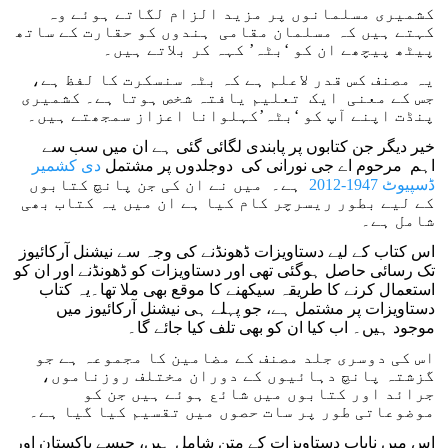
کشمیری مسلمانوں پر مزید الزام لگاتے ہوئے وہ
کہتے ہیں کہ مسلمان مقامی ہندوں کو حقارت کے ساتھ
پیٹھ پیچھے ان کو ‘بٹہ’ کہہ کر بلاتے ہیں۔
یہ مصنف کس قدر لاعلم ہے کہ بٹہ سنسکرت کا لفظ ہے،
جس کے معنی ایک تعلیم یافتہ شخص ہوتا ہے۔ کشمیری
پنڈت اپنے آپ کو ‘بٹہ’کہلوانا اعزاز سمجھتے ہیں۔
خیر دیگر جن کتابوں پر پابندی لگائی گئی ہے ان میں سب سے
اہم مرحوم اے جی نورانی کی دوجلدوں پر مشتمل
دی کشمیر
ڈسپیوٹ 1947-2012
ہے۔ میں نے ان کی جن پانچ کتابوں
کے لیے بطور ریسرچر کام کیا ہے ان میں یہ کتاب بھی
شامل ہے۔
اس کتاب کے لیے دستاویزات ڈھونڈنے کی وجہ سے نیشنل آرکائیوز
تک رسائی حاصل ہوگئی تھی اور دستاویزات کو ڈھونڈنے اور ان کو
استعمال کرنے کا طریقہ سیکھنے کا موقع بھی ملا تھا۔یہ کتاب
دستاویزات پر مشتمل ہے، جو پہلے ہی نیشنل آرکائیوز میں
موجود ہیں۔ اب کیا ان کو بھی تلف کیا جائے گا۔
اس کی دوسری جلد مصنف کے مضامین کا مجموعہ ہے جو
گزشتہ پانچ دہائیوں کے دوران مختلف روزناموں،
جرائد اور کتابوں میں شائع ہوئے ہیں جن کو
موضوعاتی طور پر سات حصوں میں تقسیم کیا گیا ہے۔
اس میں نایاب دستاویزات کے متن شامل ہیں، جیسے پاکستان اور