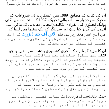
کے نزدیک جدید دور میں حق خودارادیت ناقابلِ قبول
ہے۔
ان کی کتاب کے مطابق 1989 میں عسکریت کی شروعات کے
محرک سرحد پار سے آنے والی تحریک، 1987 کے انتخابات میں کئی
پولنگ ایجنٹوں کی انفرادی تکالیف(انتخابی دھاندلی کے تذکرہ سے
انہوں کی گریز کیا ہے)، اور سرینگر کے ایک سنیما میں لیبیا کے
لائن آف دی ڈیزرٹ
مرد آہن عمر مختار پر بنی فلم
کی ایک
ہفتے کی نمائش ہے۔ اب اس طرح کی تحقیق سے انہوں نے
کشمیر کے مسئلہ پر خوب بحث کی ہے۔
ان کا مزید کہنا ہے کہ آخری کشمیری بادشاہ سہہ دیو تھا جو
1320 میں منگول حملے کے بعد بھاگ گیا تھا۔جبکہ
حقیقت ہے کہ کشمیر کا آخری خود مختار تاجدار یوسف
شاہ چک تھا، جس کی شاعر ملکہ حبہ خاتون کے گیت آج
بھی کشمیر کے طول و عرض میں گونجتے ہیں۔
یہ ایک ایسابیانیہ وضع کیا گیا ہے کہ کشمیر کی
مسلم تاریخ کو مسخ کیا جائے۔مسلم سلاطین کے دور کو
غاصب و قابض کے بطور یاد رکھا جائے، جیسا کہ
ہندوستان میں مغل و ترک سلاطین کے ساتھ کیا گیا ہے۔
جبکہ 1320سے لےکر 1586تک مقامی کشمیر ی سلاطین نے
سرینگر سے حکومت کی ہے۔ ایک وقت میں ان کی قلمرو
سرہند، کابل اور کاشغر تک وسیع رہی ہے۔