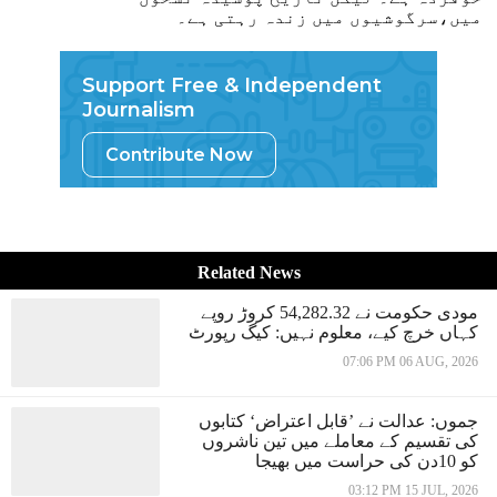
میں،سرگوشیوں میں زندہ رہتی ہے۔
Support Free & Independent
Journalism
Contribute Now
Related News
مودی حکومت نے 54,282.32 کروڑ روپے
کہاں خرچ کیے، معلوم نہیں: کیگ رپورٹ
07:06 PM 06 AUG, 2026
جموں: عدالت نے ’قابل اعتراض‘ کتابوں
کی تقسیم کے معاملے میں تین ناشروں
کو 10دن کی حراست میں بھیجا
03:12 PM 15 JUL, 2026