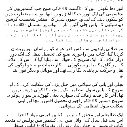
انورادھا لکھتی ہیں کہ5اگست 2019کی صبح جب کشمیریوں کی
بدقسمتی کی ایک اوررات کا آغازہو رہا تھا، تو اپنے مضطرب ذہن
کو سکون دینے کے لیے وہ جموں شہر کی مقتدر شخصیت کرشن
دیو سیٹھی کے پاس چلی گئیں۔بارہ ابواب پر مشتمل 400صفحات
کی اس کتاب میں کشمیر کے سبھی ایشوز خاص طور پر
پچھلے تین سال کے دوران پیش آئے واقعات اور ان کے
اثرات کا جامع جائزہ لیا گیا ہے۔
مواصلاتی پابندیوں سے کس قدر عوام کو ہراساں ا ور پریشان
کردیا گیا، کتاب میں راجوری ضلع کی تحصیل بدھل کے ایک دور
دراز علاقے کے ایک سرپنچ کے حوالے سے بتایا گیا کہ اس کے علاقے
کے ہر گاؤں کے باہر سیکورٹی اہلکار تعینات تھے، جو لوگوں کی
نقل و حرکت پر پابندی لگا رہے تھے اور موبائل و دیگر فون بند
تھے۔
بجلی اور پانی کی سپلائی میں خلل پڑنے کی شکایت کرنے کے لیے
سرپنچ کے پاس سول انتظامیہ تک پہنچنے کا کوئی ذریعہ نہیں
تھا۔آخر کار قدیم زمانے کی سواری یعنی گھوڑے پر سوار ہوکر یہ
سرپنچ دسمبر 2019کو راجوری تحصیل آفس پہنچا اور اپنی
شکایت سول انتظامیہ تک پہنچائی۔
ایک طالبعلم اور محقق کے لیے یہ کتابیں قیمتی مواد کا خزانہ ہے۔
اس سے قبل سال کے اوائل میں ہی کشمیر میں پولیس نے متعدد
کتاب فروشوں پر چھاپے مارے تھے اور تقریباً 668 کتابیں ضبط