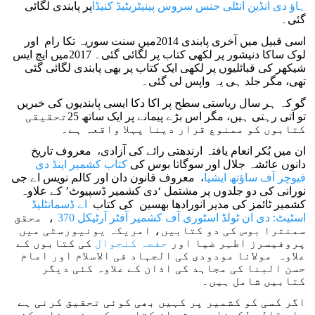
ہاؤ دی انڈین انٹلی جنس سروس پینیٹریٹیڈ کنیڈا
پر پابندی لگائی
گئی۔
اسی قبیل میں آخری پابندی 2014میں سنت سوریہ تکا رام اور
لوک ساکا دنیشور پر لکھی کتاب پر لگائی گئی۔ 2017میں ایچ ایس
شیکھر کی قبائلیوں پر لکھی ایک کتاب پر بھی پابندی لگائی گئی
تھی، مگر جلد ہی یہ واپس لی گئی۔
گو کہ ہر سال ریاستی سطح پر اکا دکا ایسی پابندیوں کی خبریں
تو آتی رہتی ہیں، مگر اس بڑے پیمانے پر ایک ساتھ 25تحقیقی
کتابوں کو ممنوع قرار دینا پہلا واقعہ ہے۔
ان میں بُکر انعام یافتہ ارندھتی رائے کی آزادی، معروف تاریخ
دانوں عائشہ جلال اور سوگاتا بوس کی
کتاب کشمیر اینڈ دی
فیوچر آف ساؤتھ ایشیا
، معروف قانون دان اور کالم نویس اے جی
نورانی کی دو جلدوں پر مشتمل ‘دی کشمیر ڈسپیوٹ’ کے علاوہ
کشمیر ٹائمز کی مدیر انورادھا بھسین کی کتاب
اے ڈسمانٹلیڈ
اسٹیٹ: دی ان ٹولڈ اسٹوری آف کشمیر آفٹر آرٹیکل 370
، محقق
سمنترا بوس کی دو کتابیں، امریکہ یونیورسٹی میں
پروفیسرز اطہر ضیا اور
حفصہ کنجوال
کی کتابوں کے
علاوہ مولانا مودودی کی الجہاد فی الاسلام اور امام
حسن البنا کی مجاہد کی اذان کے علاوہ کئی دیگر
کتابیں شامل ہیں۔
اگر کسی کو کشمیر پر کہیں بھی کوئی تحقیق کرنی ہے
یا مقالہ لکھنا ہے، تو ان کتابوں کے بغیر ناممکن