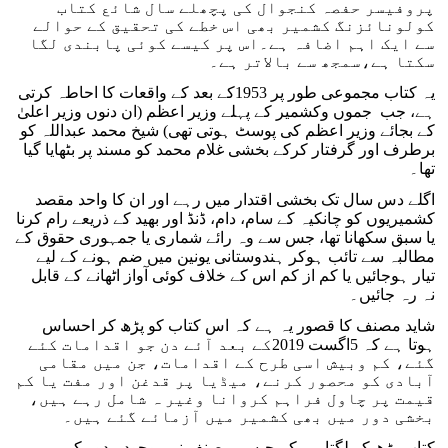
پروفیسر حفصہ کنجوال کی پچھلے سال شائع کتاب
کولونائزنگ کشمیر بھی اس خطے کی تحقیق کے حوالے
سے ایک اہم اضافہ ہے۔اس پر کیسے کوئی پابندی لگا
سکتا ہے،سمجھ سے بالاتر ہے۔
یہ کتاب مجموعی طور پر 1953کے بعد کے واقعات کا احاطہ کرتی
ہے، جب جموں وکشمیر کے پہلے وزیر اعظم (ان دنوں وزیر اعلیٰ
کے بجائے وزیر اعظم کی پوسٹ ہوتی تھی) شیخ محمد عبداللہ کو
برطرف اور گرفتار کرکے بخشی غلام محمد کو مسند پر بٹھایا گیا
تھا۔
اگلے دس سال تک بخشی اقتدار میں رہے اور ان کا واحد مقصد
کشمیریوں کو چانکیہ کے سام، دام، ڈنڈ اور بھید کے ذریعے رام کرنا
یا سبق سکھانا تھا، جس سے وہ رائے شماری یا جمہوری حقوق کے
مطالبہ سے تائب ہوکر ہندوستانی یونین میں ضم ہونے کے لیے
تیار ہوجائیں یا کم از کم اس کے خلاف کوئی آواز اٹھانے کے قابل
نہ رہ جائیں۔
شاید مصنف کا قصور یہ ہے کہ اس کتاب کو پڑھ کر احساس
ہوتا ہے کہ 5اگست 2019کے بعد آئے دن جو اقدامات کئے
گئے، کم وبیش اسی طرح کے اقدامات، جن میں مقامی
آبادی کو محصور کرنے، میڈیا پر قدغن اور مفت یا کم
قیمت پر چاول فراہم کروانا وغیر ہ شامل رہے ہیں،
بخشی دور میں بھی کشمیر میں آزمائے گئے ہیں۔
کتاب پڑھ کر لگتا ہے کہ جیسے مصنف نے موجودہ دور کی ہی