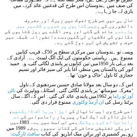
کی صف میں ہندوستان اس طرح کی قدغنیں عائد کرنے میں
بازی لے جا رہاہے۔
حال ہی میں جس طرح تھوک میں زیرک اور معروف
دانشوروں کی
پچیس کتابوں پر جموں و کشمیر میں
پابندی
عائد کی گئی اور پھر اگلے ہی روز کتابوں کی
دکانوں کی تلاشیاں لی گئیں،سے دانشورانہ طبقہ میں
خوف و تشویش کی لہر دوڑ گئی ہے۔
ویسے تو ہندوستان میں مرکزی سطح پر 50کے قریب کتابیں
ممنوع ہیں۔ ریاستی حکومتوں کی ایک الگ لسٹ ہے۔ آزادی کے
بعد پہلی بار 1950میں تین کتابوں پر پابندی لگائی گئی، وہ حمید
انور کی پاکستان پس منظر، آغا بابر کی سیز فائر اور نسیم
حجازی کا ناول ‘خاک و خون’ تھا۔
اس کے دو سال بعد مولانا صادق حسین سردھنوی کے ناول
‘معرکہ سومناتھ’ پر پابندی لگائی گئی۔ اسٹانلے وولپرٹ کی
نائن
آوز ٹو راما
پر 1962میں پابندی عائد کی گئی۔ اس کے اگلے سال
برٹنڈ رسل کی
ان آرمڈ وکٹوری
ممنوع قرار دی گئی۔
اسی طرح وی ایس نائپال کی
این ایریا آف ڈارکنیس
،
تامل ناڈو کے ایک لیڈر پیریار راماسوامی کی
دی
رامائن: اے ٹرو ریڈنگ
بھی اس لسٹ میں ہے۔ 1983میں
امریکی تفتیشی صحافی کی کتاب سمیور ہرش، 1989 میں
زوہیر کشمیری اور برائن میک انڈریو کی کتاب
سافٹ ٹارگیٹ: