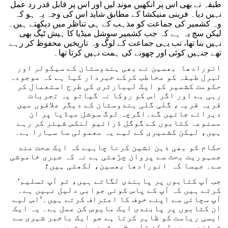
طبقہ نے بھی اس پر آنکھیں موند لیں اور اس پر قابل قدر رد عمل
نہیں دیا۔ فرینی منیکشا کے مطابق شاید اس کی وجہ یہ ہو کہ
وہ کشمیر کی جماعت کو مذہب کے ہی تناظر میں دیکھتے ہیں۔
لیکن سچ یہ ہے کہ جب کشمیر سوشل میڈیا کا ہیش ٹیگ بھی
نہیں بنا تھا، تب یہی جماعت کے لوگ وہ تاریخیں محفوظ کر رہے
تھے جنہیں کوئی اور چھونے کی ہمت نہیں کرتا تھا۔
انورادھا بھسین نے بھی ہندوستان کے سیکولر اور
لبرل طبقہ کو مخاطب کرکے خبردار کیا ہے کہ موجودہ
حکومت کشمیر کو ایک لیبارٹری کی طرح استعمال کر
رہی ہے اور اگر اس کو روکا نہ گیاتو یہ تجربات
قریہ قریہ، گلی گلی ہندوستان کے دیگر علاقوں میں
دہرائے جائیں گے۔اگرچہ لوگ سوشل میڈیا پر ان
ممنوعہ کتابوں کے گوگل ڈرائیو لنکس شیئر کر رہے
ہیں، لیکن کشمیری کے لیے یہ معمولی سا سہارا ہے۔
حکام کو بھی ذہن نشین کرنا چاہیے کہ ایک صحت مند
جمہوریت بحث سے پروان چڑھتی ہے نہ کہ جبری خاموشی
سے۔ جیسا کہ انورادھا بھسین، لکھتی ہیں؛
‘جب آپ کتابوں پر پابندی لگاتے ہیں، تو آپ تسلیم
کرتے ہیں کہ آپ کے پاس کوئی جوابی دلیل نہیں ہے۔
آپ سچائی سے اپنے خوف کا اعتراف کرتے ہیں۔’اس لیے
ان کتابوں پر پابندی ایک مایوس کن عمل ہے۔ یہ ایک
ایسی ریاست کو ظاہر کرتا ہے جو ایک باخبر شہری سے
خوفزدہ ہے۔ لیکن تاریخ پوشیدہ نسخوں