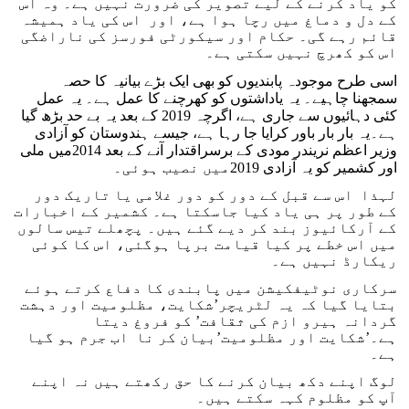
کو یاد کرنے کے لیے تصویر کی ضرورت نہیں ہے۔ وہ اس
کے دل و دماغ میں رچا ہوا ہے، اور اس کی یاد ہمیشہ
قائم رہے گی۔ حکام اور سیکورٹی فورسز کی ناراضگی
اس کو کھرچ نہیں سکتی ہے۔
اسی طرح موجودہ پابندیوں کو بھی ایک بڑے بیانیہ کا حصہ
سمجھنا چاہیے۔ یہ یاداشتوں کو کھرچنے کا عمل ہے۔ یہ عمل
کئی دہائیوں سے جاری ہے، اگرچہ 2019 کے بعد یہ بے حد بڑھ گیا
ہے۔یہ بار بار باور کرایا جا رہا ہے، جیسے ہندوستان کو آزادی
وزیر اعظم نریندر مودی کے برسراقتدار آنے کے بعد 2014میں ملی
اور کشمیر کو یہ آزادی 2019میں نصیب ہوئی۔
لہذا اس سے قبل کے دور کو دور غلامی یا تاریک دور
کے طور پر ہی یاد کیا جاسکتا ہے۔ کشمیر کے اخبارات
کے آرکائیوز بند کر دیے گئے ہیں۔ پچھلے تیس سالوں
میں اس خطے پر کیا قیامت برپا ہوگئی، اس کا کوئی
ریکارڈ نہیں ہے۔
سرکاری نوٹیفکیشن میں پابندی کا دفاع کرتے ہوئے
بتایا گیا کہ یہ لٹریچر’شکایت، مظلومیت اور دہشت
گردانہ ہیرو ازم کی ثقافت’ کو فروغ دیتا
ہے۔’شکایت اور مظلومیت’بیان کر نا اب جرم ہو گیا
ہے۔
لوگ اپنے دکھ بیان کرنے کا حق رکھتے ہیں نہ اپنے
آپ کو مظلوم کہہ سکتے ہیں۔