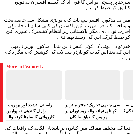
سرحد پر پہنچی تو اس کا فون آیا کہ کسٹم افسران نے دونوں
کتابوں کو ضبط کر لیاہے۔
میں نے مذکورہ افسر سے بات کی، تو بڑی مشکل سے خاصے بحث
و مباحثہ کے بعد ا س نے آئین پاکستان کی کاپی ساتھ لے جانے کی
اجازت تودے دی، مگر پاکستانی زیر انتظام کشمیرکے عبوری آئین
کو ضبط کرکے اس کی رسید تھما دی۔
خیر تو یہ ہوئی کہ کوئی کیس نہیں بنایا۔ مذکورہ وزیر نے بھی
اس کے بعد اس کتاب کو بارڈر سے لانے کی کوشش کی، مگر ناکام
رہے۔
More in Featured :
لی سے
سی جے پی تحریک: جنتر منتر پر
ہراسانی، تشدد اور بربریت:
اضگی؟
کھانا پہنچانے والے ریستوراں پر
راہل گاندھی نے پولیس
پولیس کا دباؤ، مالکان نے
کارروائی کا سامنا کرنے والے
ہراسانی کا الزام لگایا
مظاہرین کے لیے آواز بلند کی
دنیا کے مختلف ممالک میں کتابوں پر پابندیاں لگانے کے واقعات کی
خبریں تو آتی رہتی ہیں، مگر ایسا لگتا ہے کہ جمہوری ممالک