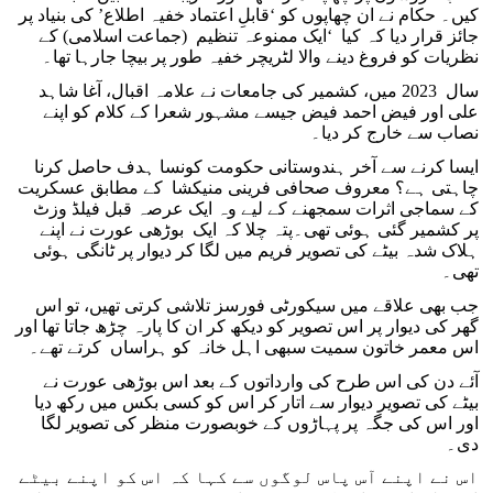
کیں۔ حکام نے ان چھاپوں کو ‘قابلِ اعتماد خفیہ اطلاع’ کی بنیاد پر
جائز قرار دیا کہ کیا ‘ایک ممنوعہ تنظیم (جماعت اسلامی) کے
نظریات کو فروغ دینے والا لٹریچر خفیہ طور پر بیچا جارہا تھا۔
سال 2023 میں، کشمیر کی جامعات نے علامہ اقبال، آغا شاہد
علی اور فیض احمد فیض جیسے مشہور شعرا کے کلام کو اپنے
نصاب سے خارج کر دیا۔
ایسا کرنے سے آخر ہندوستانی حکومت کونسا ہدف حاصل کرنا
چاہتی ہے؟ معروف صحافی فرینی منیکشا کے مطابق عسکریت
کے سماجی اثرات سمجھنے کے لیے وہ ایک عرصہ قبل فیلڈ وزٹ
پر کشمیر گئی ہوئی تھی۔پتہ چلا کہ ایک بوڑھی عورت نے اپنے
ہلاک شدہ بیٹے کی تصویر فریم میں لگا کر دیوار پر ٹانگی ہوئی
تھی۔
جب بھی علاقے میں سیکورٹی فورسز تلاشی کرتی تھیں، تو اس
گھر کی دیوار پر اس تصویر کو دیکھ کر ان کا پارہ چڑھ جاتا تھا اور
اس معمر خاتون سمیت سبھی اہل خانہ کو ہراساں کرتے تھے۔
آئے دن کی اس طرح کی وارداتوں کے بعد اس بوڑھی عورت نے
بیٹے کی تصویر دیوار سے اتار کر اس کو کسی بکس میں رکھ دیا
اور اس کی جگہ پر پہاڑوں کے خوبصورت منظر کی تصویر لگا
دی۔
اس نے اپنے آس پاس لوگوں سے کہا کہ اس کو اپنے بیٹے