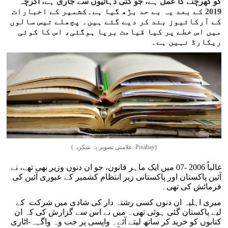
کو کھرچنے کا عمل ہے، جو کئی دہائیوں سے جاری ہے، اگرچہ
2019 کے بعد یہ بے حد بڑھ گیا ہے۔کشمیر کے اخبارات
کے آرکائیوز بند کر دیے گئے ہیں۔ پچھلے تیس سالوں
میں اس خطے پر کیا قیامت برپا ہوگئی، اس کا کوئی
ریکارڈ نہیں ہے۔
(علامتی تصویر بہ شکریہ: Pixabay)
غالباً 2006 -07 میں ایک ماہر قانون، جو ان دنوں وزیر بھی تھے، نے
آئین پاکستان اور پاکستانی زیر انتظام کشمیر کے عبوری آئین کی
فرمائش کی تھی۔
میری اہلیہ ان دنوں کسی رشتہ دار کی شادی میں شرکت کے
لیے پاکستان گئی ہوئی تھی۔ میں نے اس سے گزارش کی کہ ان
کتابوں کو خرید کر ساتھ لیتے آئے۔ واپسی پر جب وہ واگہہ-اٹاری