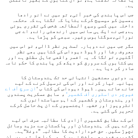
ہے۔
جب اس پابندی کی خبر آئی، تو میں نے انو رادھا
بھسین کو میسیج کرکے بتایا کہ لگتا ہے کہ محکمہ
داخلہ میں کسی وسیع المطالعہ شخص کی تقرری ہوئی
ہے،جس نے ایک ہی سانس میں ارندھتی رائے، اے جی
نورانی،سوگتابوس وغیرہ سبھی کو پڑھا ہے۔
مگر جب میں نے دوبارہ لسٹ پر نظر ڈالی، تو اس میں
معروف رضا اور ڈیوڈ دیوداس کی کتابیں بھی نظر
آگئیں، تو لگا کہ یہ افسر واقعی جاہل مطلق ہے اور
بس کتابوں کے سرورق کو دیکھ کر پابندی کا حکم نامہ
صادر کر دیا ہے ۔
یہ دونوں مصنفین انتہائی حد تک ہندوستان کا
بیانیہ تیار کرنے اور اس کی ترسیل کرنے کے لیے
جانے جاتے ہیں۔ ڈیوڈ دیوداس کی کتا ب ‘
ان سرچ آف اے
فیوچر دی اسٹوری آف کشمیر’
، سابق عسکریت پسندوں
اور ہندوستان و کشمیر کے اہم سیاستدانوں کے
انٹرویوز اور خفیہ ایجنسیوں کے ان پٹ حاصل کرکے
تحریر کی گئی ہے۔
اس کے مطابق کشمیری آزادی کا مطالبہ صرف اس لیے
کرتے ہیں کہ ہندوستان اور پاکستان سے مزید وسائل
نچوڑ سکیں۔ حق خودارادیت کا مطالبہ ”دوغلا“ہے۔
کشمیری خود بھی واضح نہیں کہ وہ کیا چاہتے ہیں۔ان