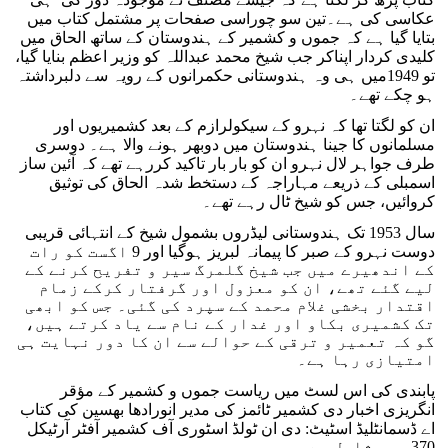
عکاسی کی ہے۔تین سو چوراسی صفحات پر مشتمل کتاب میں
بتایا گیا ہے کہ جموں و کشمیر کے ہندوستان کے ساتھ الحاق میں
کلیدی کردار اپناکر جب شیخ محمد عبداللہ کو وزیر اعظم بنایا گیا،
تو 1949میں ہی وہ ہندوستانی حکمرانوں کے رویہ سے دلبرداشتہ
ہو چکے تھے۔
ان کو لگتا تھا کہ نہرو کے سیکولرازم کے بعد کشمیریوں اور
مسلمانوں کا جینا ہندوستان میں دوبھر ہونے والا ہے۔ دوسری
طرف جواہر لال نہرو ان کو بار بار تاکید کررہے تھے کہ آئین ساز
اسمبلی کے ذریعے مہاراجہ کے دستخط شدہ الحاق کی توثیق
کروائیں، جس کو شیخ ٹال رہے تھے۔
سال 1953 تک ہندوستانی لیڈروں بشمول شیخ کے انتہائی قریبی
دوست نہرو کے صبر کا پیمانہ لبریز ہوگیا اور 9 اگست کو رات
کے اندھیرے میں جب شیخ گلمرگ سیر و تفریح کرنے کے
لیے گئے تھے، ان کو معزول اور گرفتار کرکے زمام
اقتدار بخشی غلام محمد کے سپرد کی گئی۔ جس کو ابھی
تک کشمیری بکاو اور غدار کے نام سے یاد کرتے ہیں،
گو کہ تعمیر و ترقی کے حوالے سے ان کا دور نہایت ہی
امتیازی رہا ہے۔
پابندی کی اس لسٹ میں ریاست جموں و کشمیر کے مؤقر
انگریزی اخبار دی کشمیر ٹائمز کی مدیر انورادھا بھسین کی کتاب
اے ڈسمانٹلیڈ اسٹیٹ: دی ان ٹولڈ اسٹوری آف کشمیر آفٹر آرٹیکل
370 بھی شامل ہے۔