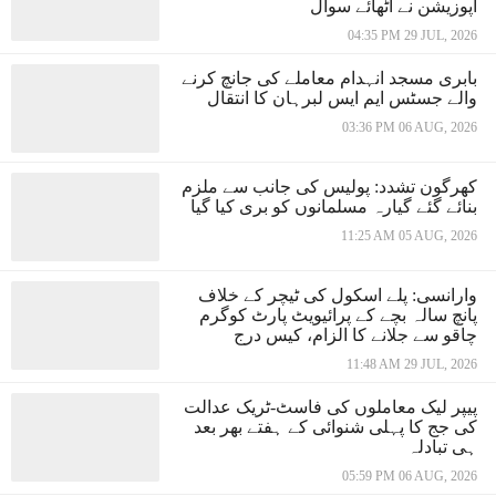
اپوزیشن نے اٹھائے سوال
04:35 PM 29 JUL, 2026
بابری مسجد انہدام معاملے کی جانچ کرنے
والے جسٹس ایم ایس لبرہان کا انتقال
03:36 PM 06 AUG, 2026
کھرگون تشدد: پولیس کی جانب سے ملزم
بنائے گئے گیارہ مسلمانوں کو بری کیا گیا
11:25 AM 05 AUG, 2026
وارانسی: پلے اسکول کی ٹیچر کے خلاف
پانچ سالہ بچے کے پرائیویٹ پارٹ کوگرم
چاقو سے جلانے کا الزام، کیس درج
11:48 AM 29 JUL, 2026
پیپر لیک معاملوں کی فاسٹ-ٹریک عدالت
کی جج کا پہلی شنوائی کے ہفتے بھر بعد
ہی تبادلہ
05:59 PM 06 AUG, 2026