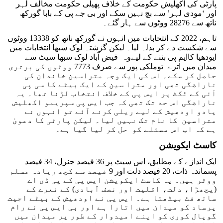
پارٹی کی اکھلیش حکومت کے خلاف پھیلی حکومت مخالف لہر
اور ‘مودی لہر’ سے بچ نہیں سکے اور بی جے پی کے بابا گورکھ
ناتھ سے 28276 ووٹوں سے ہار گئے۔
تاہم، 2022 کے انتخابات میں انہوں نے گورکھ ناتھ کو 13338 ووٹوں
سے شکست دے کر بدلہ لیا۔ لیکن گزشتہ لوک سبھا انتخابات میں
ایودھیا کاایم پی بننے کے لیےوہ فیض آباد لوک سبھا سیٹ سے
میدان میں اترے توملکی پور سے صرف 7773 ووٹوں کی برتری
حاصل کر سکے۔ اس کی ایک وجہ متراسین خاندان کی
ناراضگی تھی اور مترا سین کے ایک بیٹے کا سی پی
آئی کے ٹکٹ پر ایس پی کے خلاف انتخاب لڑنا تھا۔ یہ
ناراضگی اس حد تک تھی کہ جب ایس پی سپریمو اکھلیش
یادو اودھیش کے لیے ریلی کرنے آئے تو انہوں نے
متراسین کا نام تک نہیں لیا۔ لیکن پارٹی کا دعویٰ
ہے کہ اب اس مسئلے کو حل کر لیا گیا ہے۔
کاسٹ ایکویشن
ایک اندازے کے مطابق، اس سیٹ پر 36 فیصد جنرل، 34 فیصد
پسماندہ ذات، 20 فیصد دلت اور 9 فیصد سے کچھ زیادہ مسلم
ووٹر ہیں۔ یہ کاسٹ ایکویشن ایس پی کے پی ڈی اے
(پچھڑا، دلت، اقلیت اور نصف آبادی) کے نعرے کے
ساتھ فٹ بیٹھتا ہے۔ ایس پی نے اودھیش کے بیٹے اجیت
پرساد کو میدان میں اتارا ہے اور بی ایس پی نے رام
گوپال کوری کو اپنے امیدوار کے طور پر میدان میں