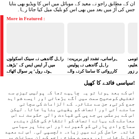
ان کے مطابق راجو نے معید کے موبائل میں اس کا ویڈیو بھی بنایا
جس کی آڑ میں بعد میں بھی اس کو بلیک میل کیا جاتا رہا۔
More in Featured :
ے قومی
ہراسانی، تشدد اور بربریت:
راہل گاندھی نے سینک اسکولوں
تعلیم،
راہل گاندھی نے پولیس
میں آر ایس ایس کے ’بڑھتے
ر زور
کارروائی کا سامنا کرنے والے
ہوئے رول‘ پر سوال اٹھائے
مظاہرین کے لیے آواز بلند کی
سیاسی فائدے کا کھیل!
اس کے بعد ہونا تو یہ چاہیے تھا کہ پولیس تیزی سے
تفتیش کوصحیح سمت میں آگے بڑھاتی اور ایسے شواہد
جمع کرتی، جن سے متاثرہ کے الزامات کی سچائی
سامنے آتی اور انصاف کو یقینی بنایا جاتا۔ لیکن
اس کے برعکس بی جے پی کی قیادت والی حکومت نے اس
معاملے کے بہانے انصاف کو انتقام کی شکل دینے،
سماج وادی پارٹی کو گھیرنے اور اس بنا پر سیاسی
فائدہ حاصل کرنے میں زیادہ دلچسپی لی۔ اس نے معید
کےاہل خانہ اور دوسرے ملزم راجو کے ان بیانات پر