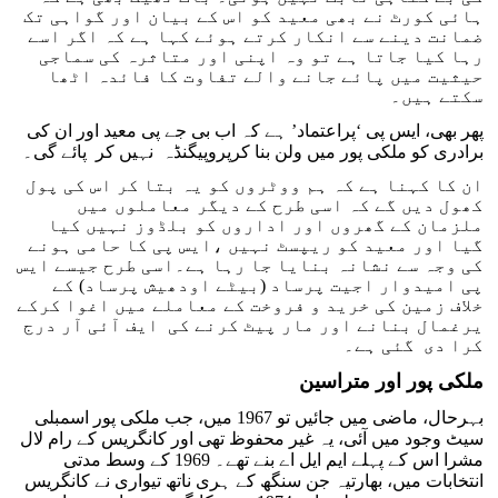
ہائی کورٹ نے بھی معید کو اس کے بیان اور گواہی تک
ضمانت دینے سے انکار کرتے ہوئے کہا ہے کہ اگر اسے
رہا کیا جاتا ہے تو وہ اپنی اور متاثرہ کی سماجی
حیثیت میں پائے جانے والے تفاوت کا فائدہ اٹھا
سکتے ہیں۔
پھر بھی، ایس پی ‘پراعتماد’ ہے کہ اب بی جے پی معید اور ان کی
برادری کو ملکی پور میں ولن بنا کرپروپیگنڈہ نہیں کر پائے گی۔
ان کا کہنا ہے کہ ہم ووٹروں کو یہ بتا کر اس کی پول
کھول دیں گے کہ اسی طرح کے دیگر معاملوں میں
ملزمان کے گھروں اور اداروں کو بلڈوز نہیں کیا
گیا اور معید کو ریپسٹ نہیں ،ایس پی کا حامی ہونے
کی وجہ سے نشانہ بنایا جا رہا ہے۔اسی طرح جیسے ایس
پی امیدوار اجیت پرساد (بیٹے اودھیش پرساد) کے
خلاف زمین کی خرید و فروخت کے معاملے میں اغوا کرکے
یرغمال بنانے اور مار پیٹ کرنے کی ایف آئی آر درج
کرا دی گئی ہے۔
ملکی پور اور متراسین
بہرحال، ماضی میں جائیں تو 1967 میں، جب ملکی پور اسمبلی
سیٹ وجود میں آئی، یہ غیر محفوظ تھی اور کانگریس کے رام لال
مشرا اس کے پہلے ایم ایل اے بنے تھے۔ 1969 کے وسط مدتی
انتخابات میں، بھارتیہ جن سنگھ کے ہری ناتھ تیواری نے کانگریس