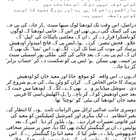
کوئی توجہ نہیں دی کہ اس معاملے میں
ساراقصورراجو کا ہی ہے اور بزرگ معید کا اس سے
کوئی واسطہ نہیں ہے۔
دراصل، اس وقت تک ایودھیا لوک سبھا سیٹ ہار جانے کی بی جے
پی کی کسک گئی نہیں تھی اور اس کے حامی ایودھیا کے لوگوں
کو ناشکرا قرار دے کر ے ان کے معاشی بائیکاٹ کی ‘اپیل’ کے
علاوہ فحش تبصرہ کرتے ہوئےایس پی کے فاتح امیدوار اودھیش
پرساد کی موت کی تمنا تک کرنے لگے تھے- اس ‘تمنا’ تک بھی کہ
ان کے ایم پی بننے کے بعد خالی کی گئی ملکی پور اسمبلی سیٹ
پر’جیسے بھی ممکن ہو’ ایس پی کو شکست دے کر ‘حساب برابر’
کر دیا جائے۔
انہوں نے اس واقعہ کو موقع جانا اور معید خان کو اودھیش
پرساد کا خاص الخاص کہہ کران کو ولن بنانے کی مہم شروع کر
دی۔ سوشل میڈیا پر وہ یہ بھی کہنے لگے کہ ایودھیا میں جیت کے
بعد جس اودھیش کو لے کر ناچے راہل-اکھلیش،اسی کا قریبی
معید خان ‘ایودھیا کی بیٹی’ کو ‘نوچتا’ تھا۔
دوسری جانب عدالتی ٹرائل میں الزامات ثابت ہونے کا انتظار کیے
بغیر انتظامیہ نے ایک بیکری اور کمرشیل کمپلیکس کو معید کی
غیر قانونی تعمیرات قرار دیتے ہوئے بلڈوز کر دیا۔ اس کے بعد
پولیس نے ان پر گینگسٹر ایکٹ بھی لگا دیا، جس پر سینئر صحافی
اندوبھوشن پانڈے نے طنز کیا کہ معید اتنا بڑا گینگسٹر ہے کہ اس
کانڈ کے ہونے تک پولیس اس کی عمارت میں اپنی چوکی چلاتی