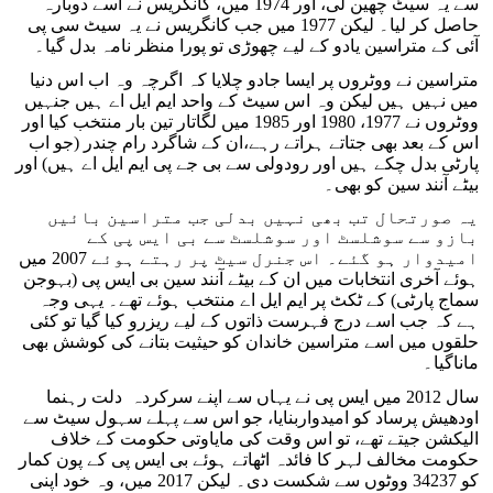
سے یہ سیٹ چھین لی، اور 1974 میں، کانگریس نے اسے دوبارہ
حاصل کر لیا۔ لیکن 1977 میں جب کانگریس نے یہ سیٹ سی پی
آئی کے متراسین یادو کے لیے چھوڑی تو پورا منظر نامہ بدل گیا۔
متراسین نے ووٹروں پر ایسا جادو چلایا کہ اگرچہ وہ اب اس دنیا
میں نہیں ہیں لیکن وہ اس سیٹ کے واحد ایم ایل اے ہیں جنہیں
ووٹروں نے 1977، 1980 اور 1985 میں لگاتار تین بار منتخب کیا اور
اس کے بعد بھی جتاتے ہراتے رہے،ان کے شاگرد رام چندر (جو اب
پارٹی بدل چکے ہیں اور رودولی سے بی جے پی ایم ایل اے ہیں) اور
بیٹے آنند سین کو بھی۔
یہ صورتحال تب بھی نہیں بدلی جب متراسین بائیں
بازو سے سوشلسٹ اور سوشلسٹ سے بی ایس پی کے
امیدوار ہو گئے۔ اس جنرل سیٹ پر رہتے ہوئے 2007 میں
ہوئے آخری انتخابات میں ان کے بیٹے آنند سین بی ایس پی (بہوجن
سماج پارٹی) کے ٹکٹ پر ایم ایل اے منتخب ہوئے تھے۔ یہی وجہ
ہے کہ جب اسے درج فہرست ذاتوں کے لیے ریزرو کیا گیا تو کئی
حلقوں میں اسے متراسین خاندان کو حیثیت بتانے کی کوشش بھی
ماناگیا۔
سال 2012 میں ایس پی نے یہاں سے اپنے سرکردہ دلت رہنما
اودھیش پرساد کو امیدواربنایا، جو اس سے پہلے سہول سیٹ سے
الیکشن جیتے تھے، تو اس وقت کی مایاوتی حکومت کے خلاف
حکومت مخالف لہر کا فائدہ اٹھاتے ہوئے بی ایس پی کے پون کمار
کو 34237 ووٹوں سے شکست دی۔ لیکن 2017 میں، وہ خود اپنی