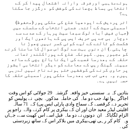
ہوئےمذہبی اورفرقہ وارانہ اشتعال پیدا کر کے
انتخابی بساط بچھانے کی کوشش کو درگزر جا سکتا
ہے؟
اتر پردیش کے ایودھیا ضلع کی ملکی پور (محفوظ)
اسمبلی سیٹ کے آئندہ ضمنی انتخاب کے سلسلے میں
(جہاں فیض آباد لوک سبھا سیٹ پرہار کے صدمے سے
دوچار بی جے پی حریف ایس پی کے ہاتھوں ایک اور
شکست کو ٹالنے کے لیے کوئی کسر نہیں چھوڑ نا
چاہتی۔) ان دنوں بہت سے لوگ اس سوال کا سامنا کرنے
کو مجبور ہیں۔ کیونکہ ضلع کے پوراکلندر تھانہ
حلقہ کے بھدرسا قصبے کی ایک نابالغ بچی کے ساتھ
مبینہ گینگ ریپ کے معاملے کو دیگر انتخابی ایشوز
پر حاوی کرنے کی کوششیں ختم ہونے نام نہیں لےرہی
ہیں، وہ بھی تب جب بھدرسا ملکی پور اسمبلی حلقہ کا
حصہ نہیں ہے۔
بتادیں کہ یہ سنسنی خیز واقعہ گزشتہ 29 جولائی کو اس وقت
اجاگر ہوا تھا، جب دو ماہ کی حاملہ مذکورہ بچی نے پولیس کو
تحریر دے کرقصبے کے سماج وادی پارٹی ایس پی) کے 71 سالہ
اقلیتی لیڈر معید خان اور ان کے بیکری پر کام کرنے والے راجو پر
الزام لگایاکہ ان دونوں نے دو ماہ قبل اسے اس کھیت سے، جہاں
وہ کام کر رہی تھی،بیکری میں بلاکر اس کے ساتھ زبردستی
کی۔