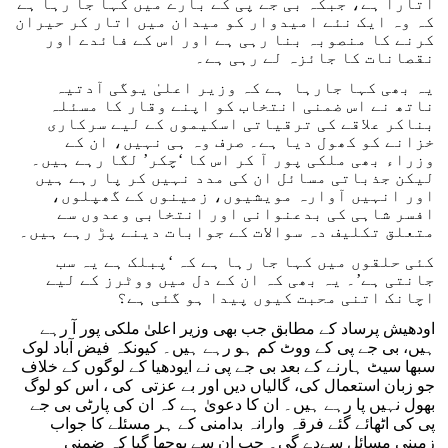
اتارا ہے، جبکہ بی جے پی کے بارے میں کہا جا رہا ہے
کہ وہ ایک نئے امیدوار کو میدان میں اتار کر حیران
کرنے کا منصوبہ بنا رہی ہے اور اس کے فائدے اور
نقصانات کا جائزہ لے رہی ہے۔
یہ بھی کہا جارہا ہے کہ وزیر اعلیٰ یوگی آدتیہ
ناتھ نے اس ضمنی انتخاب کو اپنے وقار کا مسئلہ
بناکر علاقے کی ترقیاتی اسکیموں کے لیے سرکاری
خزانے کو کھول دیا ہے۔ صرف وہ ہی نہیں، ان کے
وزراء بھی ملکی پور آ کر اس کا ‘چکر’ لگا رہے ہیں۔
لیکن جذباتی مسائل ان کی مدد نہیں کر پا رہے ہیں
اور انہیں آوارہ مویشیوں، زمینوں کے گھپلوں،
افسر شاہی کی بدعنوانی اور انتخابی وعدوں سے
متعلق تکلیف دہ سوالات کے جوابات دینے پڑ رہے ہیں۔
کئی حلقوں میں کہا جا رہا ہے کہ ‘پبلک ہے یہ سب
جانتی ہے’۔ یہ بھی کہ ان کے دل میں ووٹرز کے لیے
اچانک اتنی محبت کیوں پیدا ہو گئی ہے؟
اودھیش پرساد کے مطابق جب بھی وزیر اعلیٰ ملکی پور آ رہے
ہیں، بی جے پی کے ووٹ کم ہو رہے ہیں۔ کیونکہ فیض آباد لوک
سبھا سیٹ ہارنے کے بعد بی جے پی نے ایودھیا کے لوگوں کے خلاف
جو زبان استعمال کی، گالیاں دیں اور بے عزتی کی ، اس کو لوگ
بھول نہیں پا رہے ہیں۔ ان کا دعویٰ ہے کہ ان کی پارٹی بی جے
پی کی اٹھائے گئے فرقہ وارانہ بدامنی کے ہر مسئلے کا جواب
زمینی مسائل سےدے گی۔ جب ان سے پوچھا گیا کہ ضمنی