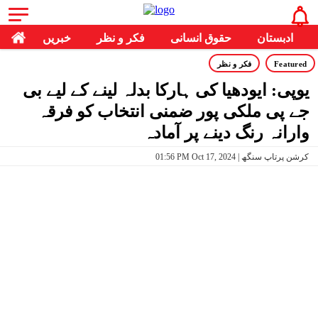
ادبستان
حقوق انسانی
فکر و نظر
خبریں
Featured
فکر و نظر
یوپی: ایودھیا کی ہارکا بدلہ لینے کے لیے بی
جے پی ملکی پور ضمنی انتخاب کو فرقہ
وارانہ رنگ دینے پر آمادہ
01:56 PM Oct 17, 2024 | کرشن پرتاپ سنگھ