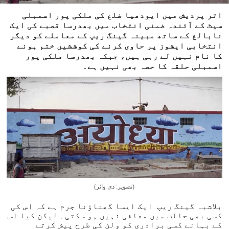
اتر پردیش میں ایودھیا ضلع کی ملکی پور اسمبلی
سیٹ کے آئندہ ضمنی انتخاب میں بھدرسا قصبے کی ایک
نابالغ کے ساتھ مبینہ گینگ ریپ کے معاملے کو دیگر
انتخابی ایشوز پر حاوی کرنے کی کوششیں ختم ہونے
کا نام نہیں لے رہی ہیں، جبکہ بھدرسا ملکی پور
اسمبلی حلقہ کا حصہ بھی نہیں ہے۔
(تصویر: دی وائر)
بلاشبہ گینگ ریپ ایک ایسا گھناؤنا جرم ہے کہ اس کی
کسی بھی حالت میں معافی نہیں ہو سکتی۔ لیکن کیا اس
کے بہانے کسی برادری کو ولن کی طرح پیش کرتے