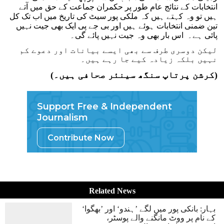
انتخابات کے نتائج عام طور پر حکمران جماعت کے حق میں آتے
ہیں تو وہ کہتے ہیں کہ ملکی پور سیٹ کی تاریخ میں اب تک کل
تین ضمنی انتخابات ہوئے ہیں اور بی جے پی ایک بھی جیت نہیں
پائی ہے۔ اس بار بھی وہ جیت نہیں پائے گی۔
لیکن دوسری طرف سے بھی ایسے بیانات اور دعوے کم
نہیں بلکہ زیادہ کیے جا رہے ہیں۔
(کرشن پرتاپ سنگھ سینئر صحافی ہیں۔)
Support Free & Independent
Journalism
Contribute Now
Related News
بہار: بانکی پور میں لگے ’ہندو‘ اور ’بھگوا‘
کے نام پر ووٹ مانگنے والے پوسٹر،