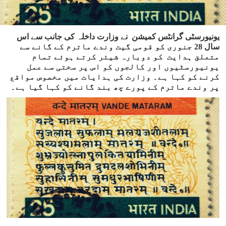
یونیورسٹی گرانٹس کمیشن نے وزارت داخلہ کی جانب سے اس
سال 28 جنوری کو قومی گیت وندے ماترم کے گانے سے
متعلق ہدایت کو دوبارہ شیئر کرتے ہوئے تمام
یونیورسٹیوں اور کالجوں کو اس پر سختی سے عمل
کرنے کو کہا ہے۔ وزارت کی ہدایات میں مخصوص مواقع
پر وندے ماترم کے پورے چھ بند گانے کو کہا گیا ہے۔