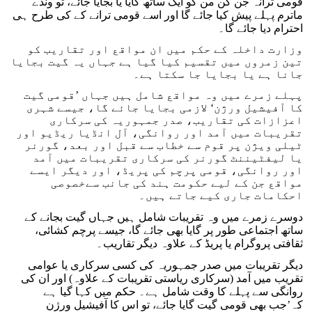
قومی ترانہ جن گن من کو ایک ساتھ گایا یا بجایا جائے، تو وندے
ماترم پہلے پیش کیا جائے گا اور اسے قومی ترانے کے کی طرح ہی
احترام دیا جائے گا۔
وزارت داخلہ کے حکم میں ان مواقع اور تقاریب کو
تین زمروں میں تقسیم کیا گیا ہے جہاں یہ گیت بجایا
جانا ہے یا بجایا جا سکتا ہے۔
پہلے زمرے میں وہ مواقع شامل ہیں جہاں ’قومی گیت
کا آفیشیل ورژن‘ لازمی بجایا جائے گا، جیسے شہری
اعزازات کی تقاریب، صدر جمہوریہ کی سرکاری
تقریبات میں آمد اور روانگی، آل انڈیا ریڈیو اور
ٹیلی ویژن پر قوم سے خطاب سے قبل اور بعد، گورنر
یا لیفٹیننٹ گورنر کی سرکاری تقریبات میں آمد
اور روانگی، قومی پرچم کی پریڈ، اور دیگر ایسے
مواقع جن کے لیے حکومت ہند کی جانب سےخصوصی
احکامات جاری کیے جاتے ہیں۔
دوسرے زمرے میں وہ تقریبات شامل ہیں جہاں گیت بجانے کے
ساتھ اجتماعی طور پر گایا بھی جائے گا، جیسے پرچم کشائی،
ثقافتی پروگرام یا پریڈ کے علاوہ دیگر تقاریب۔
دیگر تقریبات میں صدر جمہوریہ کی کسی سرکاری یا عوامی
تقریب میں آمد (سرکاری ریاستی تقریبات کے علاوہ) اور ان کی
روانگی سے پہلے کا وقت شامل ہے۔ حکم میں کہا گیا ہے
کہ’جب بھی قومی گیت گایا جائے، تو اس کا آفیشیل ورژن