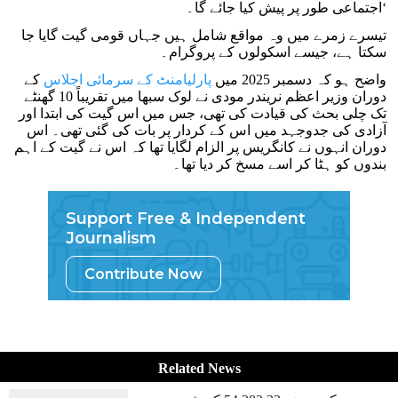
اجتماعی طور پر پیش کیا جائے گا۔‘
تیسرے زمرے میں وہ مواقع شامل ہیں جہاں قومی گیت گایا جا
سکتا ہے، جیسے اسکولوں کے پروگرام۔
واضح ہو کہ دسمبر 2025 میں
پارلیامنٹ کے سرمائی اجلاس
کے
دوران وزیر اعظم نریندر مودی نے لوک سبھا میں تقریباً 10 گھنٹے
تک چلی بحث کی قیادت کی تھی، جس میں اس گیت کی ابتدا اور
آزادی کی جدوجہد میں اس کے کردار پر بات کی گئی تھی۔ اس
دوران انہوں نے کانگریس پر الزام لگایا تھا کہ اس نے گیت کے اہم
بندوں کو ہٹا کر اسے مسخ کر دیا تھا۔
Support Free & Independent
Journalism
Contribute Now
Related News