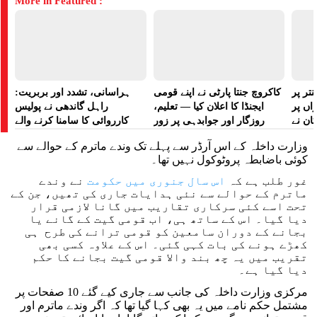
More in Featured :
تر پر
کاکروچ جنتا پارٹی نے اپنے قومی
ہراسانی، تشدد اور بربریت:
راں پر
ایجنڈا کا اعلان کیا — تعلیم،
راہل گاندھی نے پولیس
کان نے
روزگار اور جوابدہی پر زور
کارروائی کا سامنا کرنے والے
 لگایا
مظاہرین کے لیے آواز بلند کی
وزارت داخلہ کے اس آرڈر سے پہلے تک وندے ماترم کے حوالے سے
کوئی باضابطہ پروٹوکول نہیں تھا۔
غور طلب ہے کہ
اس سال جنوری میں حکومت
نے وندے
ماترم کے حوالے سے نئی ہدایات جاری کی تھیں، جن کے
تحت اسے کئی سرکاری تقاریب میں گانا لازمی قرار
دیا گیا۔ اس کے ساتھ ہی، اب قومی گیت کے گانے یا
بجانے کے دوران سامعین کو قومی ترانے کی طرح ہی
کھڑے ہونے کی بات کہی گئی۔ اس کے علاوہ کسی بھی
تقریب میں یہ چھ بند والا قومی گیت بجانے کا حکم
دیا گیا ہے۔
مرکزی وزارت داخلہ کی جانب سے جاری کیے گئے 10 صفحات پر
مشتمل حکم نامے میں یہ بھی کہا گیا تھا کہ اگر وندے ماترم اور