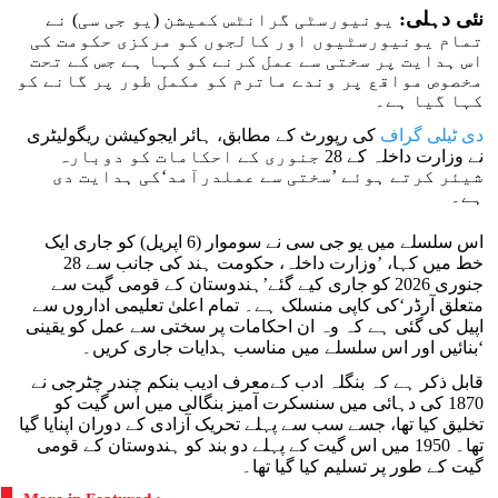
نئی دہلی:
یونیورسٹی گرانٹس کمیشن (یو جی سی) نے
تمام یونیورسٹیوں اور کالجوں کو مرکزی حکومت کی
اس ہدایت پر سختی سے عمل کرنے کو کہا ہے جس کے تحت
مخصوص مواقع پر وندے ماترم کو مکمل طور پر گانے کو
کہا گیا ہے۔
دی ٹیلی گراف
کی رپورٹ کے مطابق، ہائر ایجوکیشن ریگولیٹری
نے وزارت داخلہ کے 28 جنوری کے احکامات کو دوبارہ
شیئر کرتے ہوئے ’سختی سے عملدرآمد‘کی ہدایت دی
ہے۔
اس سلسلے میں یو جی سی نے سوموار (6 اپریل) کو جاری ایک
خط میں کہا، ’وزارت داخلہ، حکومت ہند کی جانب سے 28
جنوری 2026 کو جاری کیے گئے’ہندوستان کے قومی گیت سے
متعلق آرڈر‘کی کاپی منسلک ہے۔ تمام اعلیٰ تعلیمی اداروں سے
اپیل کی گئی ہے کہ وہ ان احکامات پر سختی سے عمل کو یقینی
بنائیں اور اس سلسلے میں مناسب ہدایات جاری کریں۔‘
قابل ذکر ہے کہ بنگلہ ادب کےمعرف ادیب بنکم چندر چٹرجی نے
1870 کی دہائی میں سنسکرت آمیز بنگالی میں اس گیت کو
تخلیق کیا تھا، جسے سب سے پہلے تحریک آزادی کے دوران اپنایا گیا
تھا۔ 1950 میں اس گیت کے پہلے دو بند کو ہندوستان کے قومی
گیت کے طور پر تسلیم کیا گیا تھا۔