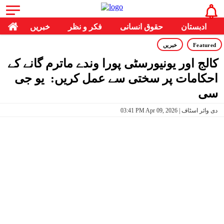
ادبستان
حقوق انسانی
فکر و نظر
خبریں
Featured
خبریں
کالج اور یونیورسٹی پورا وندے ماترم گانے کے
احکامات پر سختی سے عمل کریں: یو جی
سی
03:41 PM Apr 09, 2026 | دی وائر اسٹاف