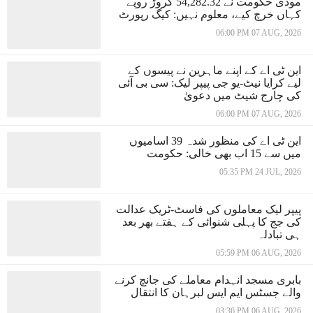
مودی حکومت نے 54,282.32 کروڑ روپے
کہاں خرچ کیے، معلوم نہیں: کیگ رپورٹ
06:00 PM 07 AUG, 2026
این ٹی اے کے اپنے ماہرین نے پیسوں کے
لیے کرایا نیٹ-یو جی پیپر لیک: سی بی آئی
کی چارج شیٹ میں دعویٰ
06:00 PM 07 AUG, 2026
این ٹی اے کی منظور شدہ 39 اسامیوں
میں سے 15 اب بھی خالی: حکومت
05:35 PM 24 JUL, 2026
پیپر لیک معاملوں کی فاسٹ-ٹریک عدالت
کی جج کا پہلی شنوائی کے ہفتے بھر بعد
ہی تبادلہ
05:59 PM 06 AUG, 2026
بابری مسجد انہدام معاملے کی جانچ کرنے
والے جسٹس ایم ایس لبرہان کا انتقال
03:36 PM 06 AUG, 2026