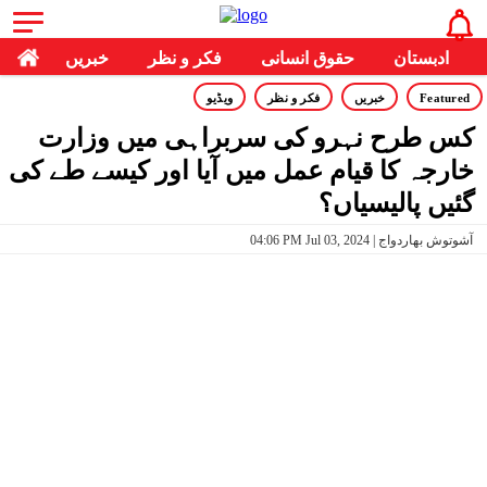
ادبستان
حقوق انسانی
فکر و نظر
خبریں
Featured
خبریں
فکر و نظر
ویڈیو
کس طرح نہرو کی سربراہی میں وزارت
خارجہ کا قیام عمل میں آیا اور کیسے طے کی
گئیں پالیسیاں؟
04:06 PM Jul 03, 2024 | آشوتوش بھاردواج