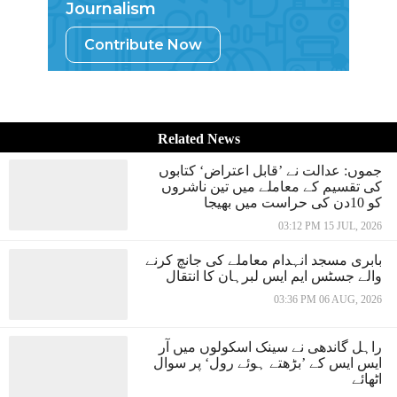
Journalism
Contribute Now
Related News
جموں: عدالت نے ’قابل اعتراض‘ کتابوں
کی تقسیم کے معاملے میں تین ناشروں
کو 10دن کی حراست میں بھیجا
03:12 PM 15 JUL, 2026
بابری مسجد انہدام معاملے کی جانچ کرنے
والے جسٹس ایم ایس لبرہان کا انتقال
03:36 PM 06 AUG, 2026
راہل گاندھی نے سینک اسکولوں میں آر
ایس ایس کے ’بڑھتے ہوئے رول‘ پر سوال
اٹھائے