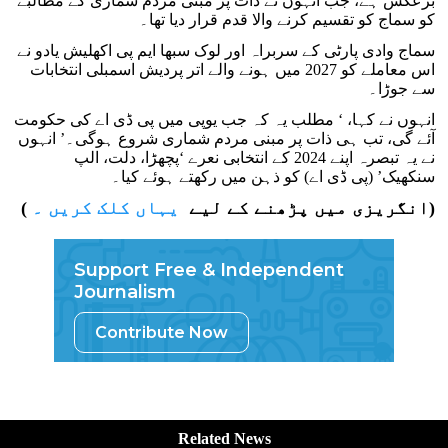
برعکس ہے، جب انہوں نے ذات پر مبنی مردم شماری کے مطالبے
کو سماج کو تقسیم کرنے والا قدم قرار دیا تھا۔
سماج وادی پارٹی کے سربراہ اور لوک سبھا ایم پی اکھلیش یادو نے
اس معاملے کو 2027 میں ہونے والے اتر پردیش اسمبلی انتخابات
سے جوڑا۔
انہوں نے کہا، ‘ مطلب یہ کہ جب یوپی میں پی ڈی اے کی حکومت
آئے گی، تب ہی ذات پر مبنی مردم شماری شروع ہوگی۔’ انہوں
نے یہ تبصرہ اپنے 2024 کے انتخابی نعرے ‘پچھڑا، دلت، الپ
سنکھیک’ (پی ڈی اے) کو ذہن میں رکھتے ہوئے کیا۔
)
( انگریزی میں پڑھنے کے لیے
یہاں کلک کریں ۔
Support Free & Independent
Journalism
Contribute Now
Related News