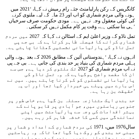
کانگریس کے رکن پارلیامنٹ جئے رام رمیش نے کہا، ‘2021 میں
ہونے والی مردم شماری کو اب اور 23 ماہ کے لیے ملتوی کرنے
کی کوئی معقول وجہ نہیں ہے۔ مودی حکومت صرف سرخیاں
ہی بنا سکتی ہے، وقت پر کام مکمل نہیں کر سکتی۔’
تمل ناڈو کے وزیر اعلیٰ ایم کے اسٹالن نے کہا کہ 2027 میں مردم
شماری کرانے کا فیصلہ ظاہر کرتا ہے کہ بی جے پی
تمل ناڈو کی پارلیامانی نشستیں گھٹانا چاہتی ہے۔
انہوں نے کہا، ‘ہندوستانی آئین کے مطابق 2026 کے بعد ہونے والی
پہلی مردم شماری کی بنیاد پر حد بندی کی جانی ہے۔ بی جے پی
نے اب مردم شماری کو 2027 تک ملتوی کر دیا ہے، جس سے
ان کا مقصد واضح ہوگیاہے کہ وہ تمل ناڈو کی
پارلیامانی نشستوں کو کم کرنا چاہتے ہیں۔ میں نے
اس بارے میں پہلے ہی خبردار کیا تھا اور اب یہ
حقیقت بن رہا ہے۔’
حد بندی ایک متنازعہ مسئلہ بن گیا ہے، خاص طور پر
جنوبی ریاستوں میں، جو آبادی پر قابو پانے کے
بہتر اقدامات کی وجہ سے پارلیامنٹ میں اپنی
نمائندگی میں کمی کا خدشہ ظاہر کر رہے ہیں۔
سال1976 میں، 1971 کی مردم شماری کے اعداد و شمار پر
مبنی حد بندی کو روک دیا گیا تھا تاکہ وہ ریاستیں
جنہوں نے خاندانی منصوبہ بندی کے ذریعے اپنی