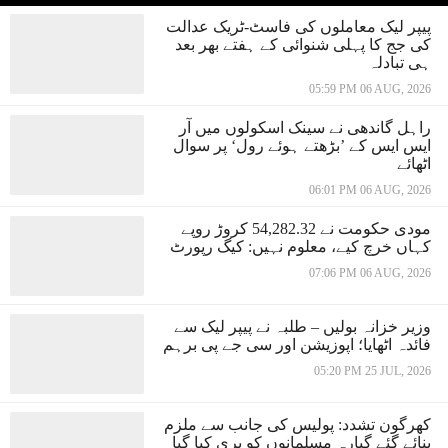
پیپر لیک معاملوں کی فاسٹ-ٹریک عدالت
کی جج کا پہلی شنوائی کے ہفتے بھر بعد
ہی تبادلہ
05:59 PM 06 AUG, 2026
راہل گاندھی نے سینک اسکولوں میں آر
ایس ایس کے ’بڑھتے ہوئے رول‘ پر سوال
اٹھائے
06:01 PM 06 AUG, 2026
مودی حکومت نے 54,282.32 کروڑ روپے
کہاں خرچ کیے، معلوم نہیں: کیگ رپورٹ
07:06 PM 06 AUG, 2026
وزیر خزانہ بولیں – طلبہ نے پیپر لیک سے
فائدہ اٹھایا؛ اپوزیشن اور سی جے پی برہم
05:20 PM 25 JUL, 2026
کھرگون تشدد: پولیس کی جانب سے ملزم
بنائے گئے گیارہ مسلمانوں کو بری کیا گیا