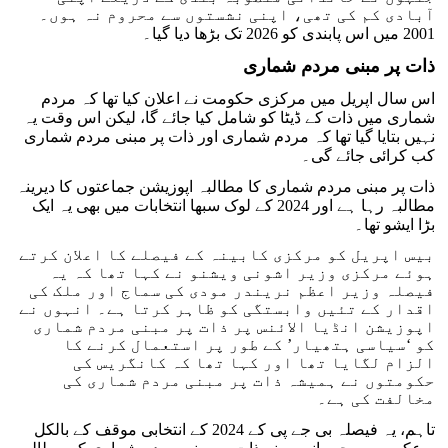
آبادی کم کی تھی، اپنی نشستوں سے محروم نہ ہوں۔
2001 میں اس پابندی کو 2026 تک بڑھا دیا گیا۔
ذات پر مبنی مردم شماری
اس سال اپریل میں مرکزی حکومت نے اعلان کیا تھا کہ مردم
شماری میں ذات کے ڈیٹا کو شامل کیا جائے گا، لیکن اس وقت یہ
نہیں بتایا گیا تھا کہ مردم شماری اور ذات پر مبنی مردم شماری
کب کرائی جائے گی۔
ذات پر مبنی مردم شماری کا مطالبہ اپوزیشن جماعتوں کا دیرینہ
مطالبہ رہا ہے اور 2024 کے لوک سبھا انتخابات میں بھی یہ ایک
بڑا ایشو تھا۔
بیس اپریل کو مرکزی کابینہ کے فیصلے کا اعلان کرتے
ہوئے مرکزی وزیر اشونی ویشنو نے کہا تھا کہ یہ
فیصلہ وزیر اعظم نریندر مودی کی سماج اور ملک کی
اقدار کے تئیں وابستگی کو ظاہر کرتا ہے۔ انہوں نے
اپوزیشن انڈیا الائنس پر ذات پر مبنی مردم شماری
کو ‘سیاسی ہتھیار’ کے طور پر استعمال کرنے کا
الزام لگایا تھا اور کہا تھا کہ کانگریس کی
حکومتوں نے ہمیشہ ذات پر مبنی مردم شماری کی
مخالفت کی ہے۔
تاہم، یہ فیصلہ بی جے پی کے 2024 کے انتخابی موقف کے بالکل