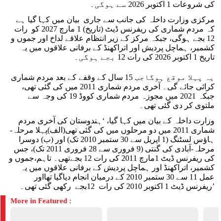
کی شروعات 1 اکتوبر 2026 سے ہوگی۔
مرکزی وزارت داخلہ کی جانب سے جاری بیان میں کہا گیا ہے
کہ مردم شماری کی ریفرنس ڈیٹ (تاریخ) 1 مارچ 2027 کو رات
12 بجے ہوگی، جبکہ مرکز کے زیر انتظام علاقے لداخ اور جموں و
کشمیر، ہماچل پردیش اور اتراکھنڈ کے برفانی علاقوں میں یہ
تاریخ 1 اکتوبر 2026 کی رات 12 بجے ہوگی۔
یہ پہلا موقع ہوگاجب 15 سال کے وقفے کے بعد مردم شماری
کرائی جائے گی۔ آخری مردم شماری 2011 میں کی گئی تھی،
جبکہ 2021 میں مجوزہ مردم شماری کووڈ 19 کی وجہ سے
ملتوی کر دی گئی تھی۔
وزارت داخلہ کے بیان میں کہا گیا، ‘ہندوستان کی آخری مردم
شماری 2011 میں دو مرحلوں میں کی گئی تھی(الف)پہلا مرحلہ-
ہاؤس لسٹنگ (1 اپریل سے 30 ستمبر 2010 تک) اور (ب) دوسرا
مرحلہ-آبادی کی گنتی (9 فروری سے 28 فروری 2011 تک)، جس
کی ریفرنس ڈیٹ 1مارچ 2011 کی رات 12 بجےتھی۔ تاہم،جموں و
کشمیر، اتراکھنڈ اور ہماچل پردیش کے برفانی علاقوں میں یہ
عمل 11 سے 30 ستمبر 2010 کے درمیان انجام دیاگیا تھااور
ریفرنس ڈیٹ 1 اکتوبر 2010 کی رات 12بجے رکھی گئی تھی۔’
More in Featured :