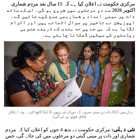
مرکزی حکومت نے اعلان کیا ہے کہ 15 سال بعد مردم شماری
اکتوبر 2026 سے دو مرحلوں میں شروع ہو گی۔ اس کے ساتھ
ذات پر مبنی اعداد و شماربھی جمع کیے جائیں گے۔
اپوزیشن نے تاخیر پر سوال اٹھائے ہیں اور الزام
لگایا ہے کہ بی جے پی حد بندی کے ذریعے جنوبی
ریاستوں کی سیٹیں گھٹانا چاہتی ہے۔
بہار میں 2023 ذات پر مبنی سروے کے دوران شہریوں کا ڈیٹا اکٹھا کرتے ہوئے اہلکار۔
(فائل فوٹو: پی ٹی آئی)
نئی دہلی:
مرکزی حکومت نے بدھ 4 جون کو اعلان کیا کہ مردم
شماری اور ذات پر مبنی گنتی دو مرحلوں میں کی جائے گی، جس