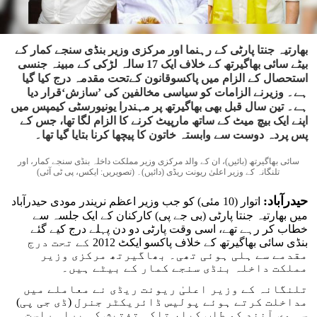
بھارتیہ جنتا پارٹی کے رہنما اور مرکزی وزیر بنڈی سنجے کمار کے
بیٹے سائی بھاگیرتھ کے خلاف ایک 17 سالہ لڑکی کے مبینہ جنسی
استحصال کے الزام میں پاکسوقانون کےتحت مقدمہ درج کیا گیا
ہے۔ وزیرنے الزامات کو سیاسی مخالفین کی ’سازش‘قرار دیا
ہے۔ تین سال قبل بھی بھاگیرتھ پر مہندرا یونیورسٹی کیمپس میں
اپنے ایک بیچ میٹ کے ساتھ مارپیٹ کرنے کا الزام لگا تھا، جس کے
پس پردہ دوست سے وابستہ خاتون کا پیچھا کرنا بتایا گیا تھا۔
سائی بھاگیرتھ (بائیں)، ان کے والد مرکزی وزیر مملکت داخلہ بنڈی سنجے کمار، اور
تلنگانہ کے وزیر اعلیٰ ریونت ریڈی (دائیں)۔ (تصویریں: ایکس، پی ٹی آئی)
حیدرآباد:
اتوار (10 مئی) کو جب وزیر اعظم نریندر مودی حیدرآباد
میں بھارتیہ جنتا پارٹی (بی جے پی) کارکنان کے ایک جلسہ سے
خطاب کر رہے تھے، اسی وقت پارٹی دو دن پہلے درج کیے گئے
بنڈی سائی بھاگیرتھ کے خلاف پاکسو ایکٹ 2012 کے تحت درج
مقدمے سے ہلی ہوئی تھی۔ بھاگیرتھ مرکزی وزیر
مملکت داخلہ بنڈی سنجے کمار کے بیٹے ہیں۔
تلنگانہ کے وزیر اعلیٰ ریونت ریڈی نے معاملے میں
مداخلت کرتے ہوئے پولیس ڈائریکٹر جنرل (ڈی جی پی)
سی وی آنند کو طلب کیا، تاکہ تفتیش کی براہ راست