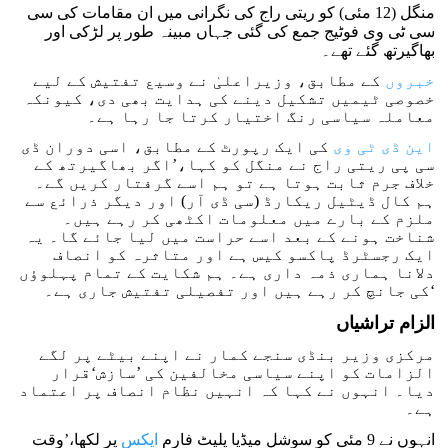
منگل (12 مئی) کو ریتی راج کی نگرانی میں ان مقامات کی سی
سی ٹی وی فوٹیج جمع کی گئی جہاں مبینہ طور پر لڑکی اور
بھاگیرتھ گئے تھے۔
خبروں
کے مطابق، وزیراعلیٰ نے وسیع تفتیش کے لیے
خصوصی ٹیمیں تشکیل دینے کی ہدایت بھی دی، کیونکہ
معاملہ سیاسی رنگ اختیار کرتا جا رہا ہے۔
این ڈی ٹی وی
کی ایک رپورٹ کے مطابق، اسی دوران ڈی
سی پی ریتی راج نے منگل کو کہا،’اگر بھاگیرتھ کے
خلاف جرم ثابت ہوتا ہے تو ہم اسے گرفتار کریں گے۔
ہم کال ڈیٹیل ریکارڈ (سی ڈی آر) اور دیگر ذرائع سے
ملزم کے بارے میں معلومات اکٹھی کر رہے ہیں۔
شناخت ہونے کے بعد اسے حراست میں لیا جائے گا۔ یہ
ایک رجسٹرڈ پاکسو کیس ہے اور متاثرہ کو انصاف
دلانا ہماری ذمہ داری ہے۔ ہم شکایت کے تمام پہلوؤں
کی جانچ کر رہے ہیں اور تفصیلی تفتیش جاری ہے۔‘
الزام تراشیاں
مرکزی وزیر بنڈی سنجے کمار نے اپنے بیٹے پر لگے
الزامات کو اپنے سیاسی مخالفین کی ’سازش‘قرار
دیا۔ انہوں نے کہا کہ انہیں نظام انصاف پر اعتماد
ہے۔
انہوں نے 9 مئی کو سوشل میڈیا پلیٹ فارم
ایکس
پر لکھا،’وقت