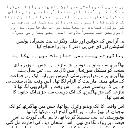
بی جے پی کے ریاستی صدر این رام چندر راؤ نے میڈیا
سے کہا کہ یہ ’خاندانی معاملہ‘ہے اور پارٹی کا اس
سے کوئی تعلق نہیں ہے۔ انہوں نے کہا کہ قانون اپنا
کام کرے گا۔ انہوں نے دی وائر سے کہا کہ بی جے پی
کی مرکزی قیادت اس معاملے پر اب تک خاموش ہے اور
اپوزیشن جماعتیں’بلاوجہ اسے ایشو بنا رہی ہیں‘۔
بی آر ایس کے خواتین اور طلبہ ونگز نے پیٹ بشیرآباد پولیس
اسٹیشن اور ڈی جی پی دفتر کے باہر احتجاج کیا۔
بھاگیرتھ پہلے بھی تنازعات میں رہ چکا ہے
بھاگیرتھ سے متلق یہ دوسرا بڑا تنازعہ ہے جس نے وزیر بنڈی
سنجے کو مشکل صورتحال میں ڈال دیا ہے۔ تین سال پہلے
بھاگیرتھ پر مہندرا یونیورسٹی کیمپس میں اپنے ایک ہم جماعت
کے ساتھ مبینہ مار پیٹ کا الزام لگا تھا۔ اس وقت بنڈی سنجے بی
جے پی کے ریاستی صدر تھے۔ اس وقت یہ الزام بھی لگا تھا کہ
تنازعہ کی جڑ بھاگیرتھ کے ایک دوست سے جڑی ایک خاتون کا
تعاقب تھا۔
اس واقعہ کا ایک ویڈیو وائرل ہوا تھا، جس میں بھاگیرتھ کو ایک
نوجوان کو تھپڑ مارتے اور گالی گلوج کرتے دیکھا گیا تھا۔
یونیورسٹی نے اسے سسپنڈ کر دیا تھا، تاہم ہائی کورٹ نے اس
فیصلے پر روک لگا دی تھی۔ اسے امتحان دینے کی اجازت مل گئی
تھی کیونکہ اس نے دعویٰ کیا تھا کہ معطلی سے پہلے اسے اپنا