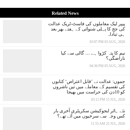
Related News
پیپر لیک معاملوں کی فاسٹ-ٹریک عدالت
کی جج کا پہلی شنوائی کے ہفتے بھر بعد
ہی تبادلہ
03:07 PM 03 AUG, 2026
نیم کا پتہ کڑوا ہے … گالی سے کیا
ناراضگی؟
04:36 PM 05 AUG, 2026
جموں: عدالت نے ’قابل اعتراض‘ کتابوں
کی تقسیم کے معاملے میں تین ناشروں
کو 10دن کی حراست میں بھیجا
03:12 PM 15 JUL, 2026
نئے ہائر ایجوکیشن سکریٹری آخری بار
کس وجہ سے سرخیوں میں آئے تھے؟
11:55 AM 25 JUL, 2026