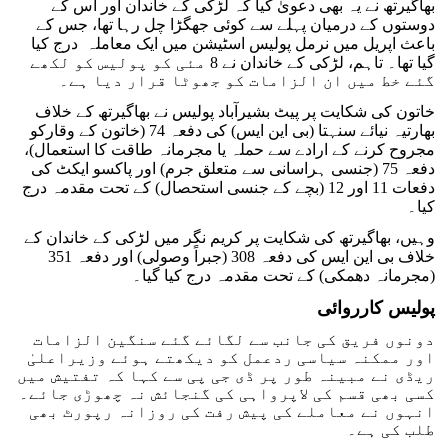
بھاگیرتھ نے یہ بھی دعویٰ کیا کہ لڑکی کے خاندان اور اس کے
دوستوں کے درمیان پہلے سے کوئی جھگڑا چل رہا تھا، جس کے
باعث اپریل میں نرمل پولیس اسٹیشن میں ایک معاملہ درج کیا
گیا تھا۔ تاہم، لڑکی کے خاندان نے 8 مئی کو پولیس کو لکھے
گئے خط میں ان الزامات کو جھوٹا قرار دیا ہے۔
خاتون کی شکایت پر پیٹ بشیرآباد پولیس نے بھاگیرتھ کے خلاف
بھارتیہ نیائے سنہتا (بی این ایس) کی دفعہ 74 (خاتون کے وقارکو
مجروح کرنے کے ارادے سے حملہ یا مجرمانہ طاقت کا استعمال)،
دفعہ 75 (جنسی ہراسانی سے متعلق جرم) اور پاکسو ایکٹ کی
دفعات 11 اور 12 (بچے کے جنسی استحصال) کے تحت مقدمہ درج
کیا۔
وہیں، بھاگیرتھ کی شکایت پر کریم نگر میں لڑکی کے خاندان کے
خلاف بی این ایس کی دفعہ 308 (جبراً وصولی) اور دفعہ 351
(مجرمانہ دھمکی) کے تحت مقدمہ درج کیا گیا۔
پولیس کارروائی
دونوں فریق کی جانب سے لگائے گئے سنگین الزامات
اور ممکنہ سیاسی ردعمل کو دیکھتے ہوئے وزیراعلیٰ
ریڈی نے مبینہ طور پر ڈی جی پی سے کہا کہ تفتیش میں
کسی بھی قسم کی لاپرواہی کی گنجائش نہ چھوڑی جائے۔
انہوں نے معاملے کی پیش رفت کی روزانہ رپورٹ بھی
طلب کی ہے۔