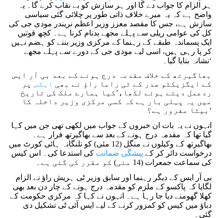
ہر الزام کا جواب دے گا اور ہر سازش کو بے نقاب کرے گا۔ یہ
واضح ہے کہ یہ میرے خلاف ذاتی طور پر چلائی گئی سیاسی
سازش ہے، جس کا مقصد معزز وزیر اعظم نریندر مودی جی کی
کل کی عوامی ریلی سے پہلے مجھے بدنام کرنا ہے۔ کچھ قوتیں
ایک پسماندہ طبقے کے رہنما کے مرکزی وزیر بننے کو ہضم نہیں
کر پا رہی ہیں، اسی لیے مودی جی کے دورے سے پہلے مجھے
نشانہ بنایا گیا۔‘
بھاگیرتھ کے خلاف مقدمہ درج ہونے کے بعد بی آر ایس
کے ایگزیکٹو صدر کے ٹی راما راؤ نے بھی
ایکس
پر
ردعمل دیتے ہوئے لکھا،’کیا ہمارے ملک کی تاریخ
میں یہ پہلی بار ہے کہ کسی مرکزی وزیر داخلہ کا
بیٹا مفرور ہے؟‘
انہوں نے یہ بات ان خبروں کے جواب میں لکھی تھی جن میں کہا
گیا تھا کہ مقدمہ درج ہونے کے بعد سے بھاگیرتھ فرار ہے۔
بھاگیرتھ کے وکیلوں نے منگل (12 مئی) کو تلنگانہ ہائی کورٹ میں
درخواست دائر کر کے
پیشگی ضمانت
کی استدعا کی۔ اس کیس
کی سماعت جمعرات (14 مئی) کو مقرر کی گئی ہے۔
بی آر ایس کے دیگر رہنما اور سابق وزیر ٹی ہریش راؤ نے الزام
لگایا کہ پاکسو کے ملزم کو مقدمہ درج ہونے کے چار دن بعد بھی
کھلا گھومنے دیا جا رہا ہے۔ انہوں نے کہا کہ مرکزی حکومت کے
دباؤ میں کیس کو کمزور کرنے کے لیے ایس آئی ٹی تشکیل دی
گئی۔