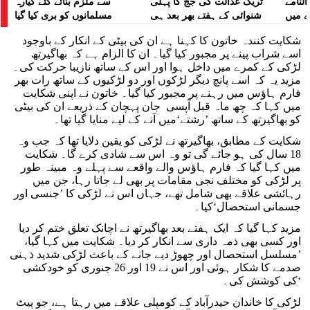
لنامے
ٹریک عدالت کی جج کا پہلی
سے ملزم بنائے گئے گیارہ
ے میں
شنوائی کے ہفتے بھر بعد ہی
مسلمانوں کو بری کیا گیا
 رپورٹ
تبادلہ
شکایت کنندہ خاتون کا کہنا ہے ان کی بیٹی کے انکار کے باوجود
اسے شراب پینے پر مجبور کیا گیا۔ ان کا الزام ہے کہ بھاگیرتھ
لڑکی کے کمرے میں داخل ہوا اور اس کے ساتھ نازیبا حرکت کی۔
مزید یہ کہ اسے پانچ دیگر لڑکوں اور دو لڑکیوں کے ساتھ رات بھر
فارم ہاؤس میں رہنے پر مجبور کیا گیا۔ خاتون نے اپنی شکایت
میں کہا کہ چھ ماہ قبل آپسی جان پہچان کے ذریعے ان کی بیٹی
کو بھاگیرتھ کے ساتھ ’رشتے‘میں آنے کے لیے منایا گیا تھا۔
شکایت کے مطابق، بھاگیرتھ نے لڑکی کو یقین دلایا تھا کہ جب وہ
18 سال کی ہو جائے گی تو وہ اس سے شادی کرے گا۔ شکایت
میں کہا گیا کہ فارم ہاؤس والے واقعے سے پہلے وہ مبینہ طور
پر لڑکی کو مختلف نجی مقامات پر بھی لے جاتا رہا، جن میں
رہائشی علاقے بھی شامل تھے، جہاں اس نے لڑکی کا ’جنسی اور
جسمانی استحصال‘کیا۔
مزید کہا گیا کہ ایک ہفتے بعد بھاگیرتھ نے اچانک تعلق ختم کر دیا
اور کسی بھی ذمہ داری سے انکار کر دیا۔ شکایت میں کہا گیا،
’مسلسل استحصال اور چھوڑ دیے جانے کے باعث لڑکی شدید ذہنی
صدمے کا شکار ہوئی اور اس نے 19 اور 26 جنوری کو خودکشی
کی کوشش کی۔‘
لڑکی کا خاندان حیدرآباد کے کومپلی علاقے میں رہتا ہے، جو پیٹ