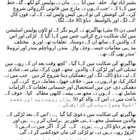
بشیر آباد تھانہ حلقہ میں آتا ہے۔ ماں نے پولیس کو لکھے گئے خط
میں کہا کہ، ’جب انہوں نے مارچ میں قانونی کارروائی شروع
کرنے کی کوشش کی تو انہیں کیس واپس لینے کے لیے فون کال
آنے لگے اور بالواسطہ دباؤ ڈالا جانے لگا۔‘
اسی دن (8 مئی) بھاگیرتھ نے کریم نگر کے ٹو ٹاؤن پولیس اسٹیشن
میں ایک شکایت درج کرائی، جس میں کہا گیا کہ لڑکی اور اس
کے والدین کے ساتھ ان کے دوستانہ تعلقات تھے اور وہ مختلف
مذہبی مقامات جیسے وجئے واڑہ مندر، اروناچلم مندر اور تروملا
مندر بھی گئے تھے۔‘
بھاگیرتھ کی شکایت میں کہا گیا ، ’کچھ وقت بعد ان کے رویے میں
تبدیلی آئی اور لڑکی کے والدین مجھے فون کرکے بیٹی سے شادی
کے لیے دباؤ ڈالنے لگے اور دھمکیاں دینا شروع کر دیں۔ جب میں نے
انکار کیا، تو انہوں نے میرے خلاف جھوٹے معاملے درج کرنے کی
دھمکی دی، جن میں استحصال اور جسمانی تعلقات کے الزامات
شامل تھے ۔ انہوں نے مجھ سے پیسے کابھی مطالبہ کیا۔ خوف کے
باعث میں نے اس کے والد کو 50 ہزار روپے دیے اور مجھے
اکیلا چھوڑ دینے کی گزارش کی ۔‘
بھاگیرتھ کی شکایت میں دعویٰ کیا گیا ہے ،’اس کے بعد لڑکی کے
والدین مسلسل مجھے ذہنی طور پر ہراساں کر رہے ہیں اور
مجھ پر دباؤ ڈال رہے ہیں،یہ کہہ کر کہ اگر میں نے انہیں 5
کروڑ روپے نہیں دیے تو لڑکی کی ماں خودکشی کر لے گی۔‘