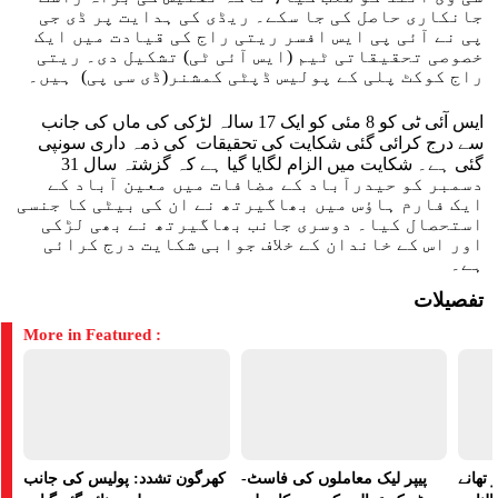
جانکاری حاصل کی جا سکے۔ ریڈی کی ہدایت پر ڈی جی
پی نے آئی پی ایس افسر ریتی راج کی قیادت میں ایک
خصوصی تحقیقاتی ٹیم (ایس آئی ٹی) تشکیل دی۔ ریتی
راج کوکٹ پلی کے پولیس ڈپٹی کمشنر(ڈی سی پی) ہیں۔
ایس آئی ٹی کو 8 مئی کو ایک 17 سالہ لڑکی کی ماں کی جانب
سے درج کرائی گئی شکایت کی تحقیقات کی ذمہ داری سونپی
گئی ہے۔ شکایت میں الزام لگایا گیا ہے کہ گزشتہ سال 31
دسمبر کو حیدرآباد کے مضافات میں معین آباد کے
ایک فارم ہاؤس میں بھاگیرتھ نے ان کی بیٹی کا جنسی
استحصال کیا۔ دوسری جانب بھاگیرتھ نے بھی لڑکی
اور اس کے خاندان کے خلاف جوابی شکایت درج کرائی
ہے۔
تفصیلات
More in Featured :
تھانے
پیپر لیک معاملوں کی فاسٹ-
کھرگون تشدد: پولیس کی جانب