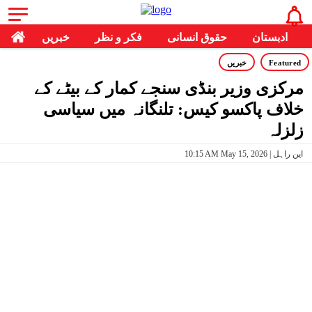
ادبستان
حقوق انسانی
فکر و نظر
خبریں
Featured
خبریں
مرکزی وزیر بنڈی سنجے کمار کے بیٹے کے
خلاف پاکسو کیس: تلنگانہ میں سیاسی
زلزلہ
10:15 AM May 15, 2026 | این راہل