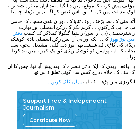
مؤقف پیش کرنے کا موقع نہیں دیا گیا۔ بعد ازاں متاثرہ شخص نے
لوک عدالت میں کہا کہ وہ اس کیس کو آگے نہیں بڑھانا چاہتا۔
آٹھ مئی کے بعد بڑھتے ہوئے تناؤ کے دوران بنڈی سنجے کے حامی
بی جے پی کارکنوں نے کریم نگر کے رکن اسمبلی اور بھارت
راشٹرسمیتی (بی آر ایس) رہنما گنگولا کملاکر کے کیمپ
دفتر
میں توڑ پھوڑ
کی۔ ایک اور بی آر ایس رکن اسمبلی پاڈی کوشک
ریڈی کی گاڑی کے شیشے بھی توڑ دیے گئے۔ مشتعل ہجوم سے
بچانے کے لیے پولیس کو کوشک ریڈی کو ایک کمرے میں بند کرنا
پڑا۔
یہ واقعہ ریڈی کے ایک ذاتی تبصرے کے بعد پیش آیا تھا، جس کا ان
کے بیٹے کے خلاف درج کیس سے کوئی تعلق نہیں تھا۔
انگریزی میں پڑھنے کے لیے
یہاں کلک کریں۔
Support Free & Independent
Journalism
Contribute Now