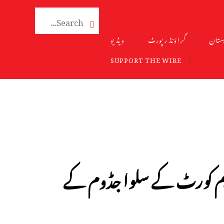

ستان
گراؤنڈ رپورٹ
ویڈیو
SUPPORT THE WIRE
یم کورٹ کے سلوا جڈوم کے