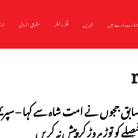
مارے بارے میں
خبریں
فکر و نظر
حقوق انسانی
ادب
ابق ججوں نے امت شاہ سے کہا – سپر
یصلے کو توڑ مروڑ کر پیش نہ کریں