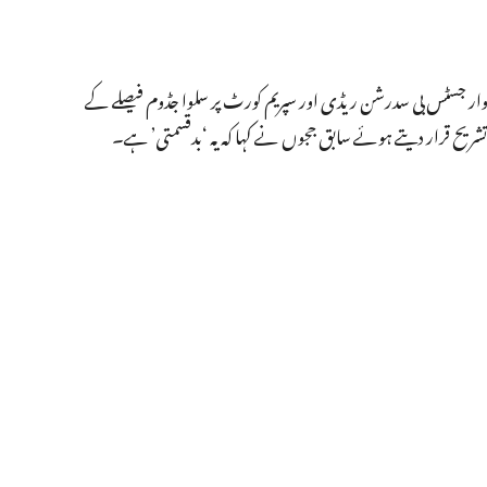
 جسٹس بی سدرشن ریڈی اور سپریم کورٹ پر سلوا جڈوم فیصلے کے
ط تشریح قرار دیتے ہوئے سابق ججوں نے کہا کہ یہ ‘بدقسمتی’ ہے۔