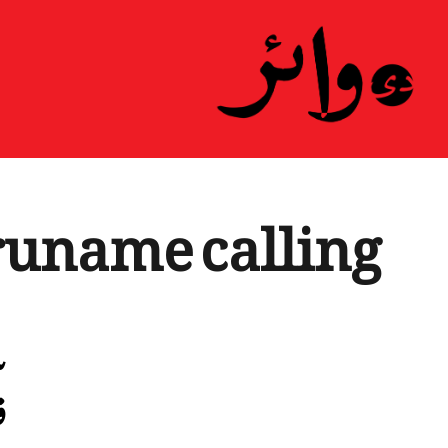
ہ
runame calling
س
ف