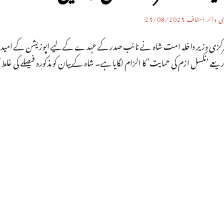
ی وائر اسٹاف
25/08/2025
رکزی وزیر داخلہ امت شاہ نے نائب صدر کے عہدے کے لیے اپوزیشن کے امیدوار
یعے ‘نکسل ازم کی حمایت’ کا الزام لگایا ہے۔ شاہ کے بیان کو مذکورہ فیصلے کی غل