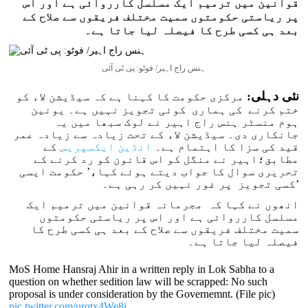
قوانین میں ترمیم ایک مسلسل کارروائی ہے اور اس
پر ریاستی حکومتوں سمیت مختلف فریقوں سے صلاح کے
بعد ہی کسی طرح کا فیصلہ لیا جاتا ہے۔
ہنس راج اہیر/ فوٹو: پی ٹی آئی
نئی دہلی:
مرکزی حکومت کا کہنا ہے کہ سیڈیشن لاء کو
ختم کرنے کی ہماری کوئی تجویز نہیں ہے۔ یونین
ہوم منسٹر ہنس راج اہیر نے لوک سبھا میں یہ
جانکاری دی۔ سیڈیشن لاء کے تحت زیادہ سے زیادہ عمر
قید کی سزا کا اہتمام ہے۔
انڈین ایکسپریس
کے
مطابق؛اہیر نے منگل کو اس قانون کو رد کرنے کے
تحریری سوال کا جواب دیتے ہوئے کہا،’ حکومت ایسی
کسی تجویز پر غور نہیں کر رہی ہے۔’
انھوں نے کہا کہ مجرمانہ قوانین میں ترمیم ایک
مسلسل کارروائی ہے اور اس پر ریاستی حکومتوں
سمیت مختلف فریقوں سے صلاح کے بعد ہی کسی طرح کا
فیصلہ لیا جاتا ہے۔
MoS Home Hansraj Ahir in a written reply in Lok Sabha to a
question on whether sedition law will be scrapped: No such
proposal is under consideration by the Governemnt. (File pic)
pic.twitter.com/urqtx4We8j