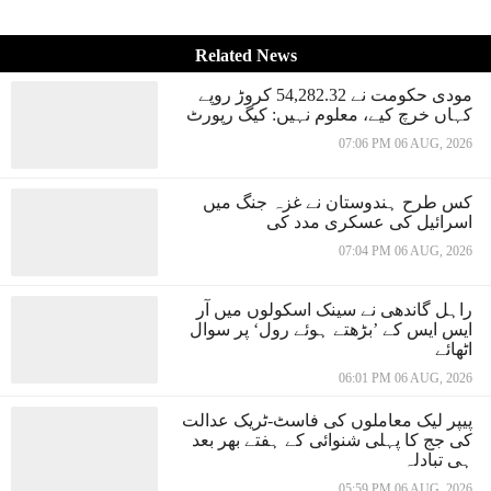
Related News
مودی حکومت نے 54,282.32 کروڑ روپے
کہاں خرچ کیے، معلوم نہیں: کیگ رپورٹ
07:06 PM 06 AUG, 2026
کس طرح ہندوستان نے غزہ جنگ میں
اسرائیل کی عسکری مدد کی
07:04 PM 06 AUG, 2026
راہل گاندھی نے سینک اسکولوں میں آر
ایس ایس کے ’بڑھتے ہوئے رول‘ پر سوال
اٹھائے
06:01 PM 06 AUG, 2026
پیپر لیک معاملوں کی فاسٹ-ٹریک عدالت
کی جج کا پہلی شنوائی کے ہفتے بھر بعد
ہی تبادلہ
05:59 PM 06 AUG, 2026