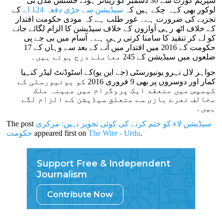
سپریم کورٹ سے 30 دسمبر کو ریٹائر ہوئے جسٹس مدن بی
لوکور بھی کہہ چکے ہیں کہ
سیڈیشن سے جڑی دفعہ 124 اے
کے
تجزیے کی ضرورت ہے۔ غور طلب ہے کہ مودی حکومت اقتدار
کے خلاف اٹھ رہی آوازوں کے خلاف سیڈیشن کا الزام لگائے جانے
کو لے کر تنقید کا سامنا کرتی رہی ہے۔ آسام میں بی جے پی
حکومت کے 2016 میں اقتدار میں آنے کے بعد سے وہاں کے 17
ضلعوں میں سیڈیشن کے 245 معاملے درج ہوئے ہیں۔
جواہر لال نہرو یونیورسٹی (جے این یو)کے اسٹوڈنٹ لیڈر کنہیا
کمار اور دوسروں پر بھی 9 فروری 2016 کو یونیورسٹی کے
کیمپس میں منعقد ایک پروگرام میں مبینہ ملک
مخالف نعرے بازی سے متعلق سیڈیشن کے الزام لگے
ہیں۔
سیڈیشن لاء کو ختم کرنے کی کوئی تجویز نہیں: مرکزی
The post
.
The Wire - Urdu
appeared first on
حکومت
Support Free & Independent
Journalism
Contribute Now