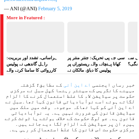
— ANI (@ANI)
February 5, 2019
More in Featured :
لی سے
سی جے پی تحریک: جنتر منتر پر
ہراسانی، تشدد اور بربریت:
اضگی؟
کھانا پہنچانے والے ریستوراں پر
راہل گاندھی نے پولیس
پولیس کا دباؤ، مالکان نے
کارروائی کا سامنا کرنے والے
ہراسانی کا الزام لگایا
مظاہرین کے لیے آواز بلند کی
خبر رساں ایجنسی
اے این آئی
کے مطابق؛ گزشتہ
مہینے کانگریس کے سینئر رہنما کپل سبل نے مرکزی
حکومت پر سیڈیشن لاء کا غلط استعمال کرنے کا الزام
لگاتے ہوئے اسے نوآبادیاتی قانون کہا تھا۔سبل نے
اے این آئی کو کہا تھاکہ موجودہ وقت میں ملک میں
سیڈیشن قانون کی ضرورت نہیں ہے۔ یہ نوآبادیاتی
قانون ہے۔ جو لوگ حکومت کے خلاف بولتے یا ٹوئٹ کرتے
ہیں، ان پر سیڈیشن کے الزام لگا دیے جاتے ہیں۔
مرکزی حکومت اس قانون کا غلط استعمال کر رہی ہے۔