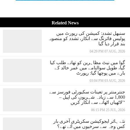
Related News
سنبھل تشدد: کمیشن کی رپورٹ میں
پولیس فائرنگ سے انکار، تشدد کو منصوبہ
بند قرار دیا گیا
04:29 PM 07 AUG, 2026
گوا میں نیٹ مظاہرین کو تھانے طلب کیا
گیا، طویل سوالنامے میں عمر خالد کے
بارے میں پوچھا گیا: رپورٹ
03:04 PM 03 AUG, 2026
جنترمنتر پر تعینات سکیورٹی فورسز سے
1,800 سے زیادہ شہریوں کی اپیل –
’لاٹھیاں اٹھانے سے انکار کریں‘
06:15 PM 25 JUL, 2026
نئے ہائر ایجوکیشن سکریٹری آخری بار
کس وجہ سے سرخیوں میں آئے تھے؟