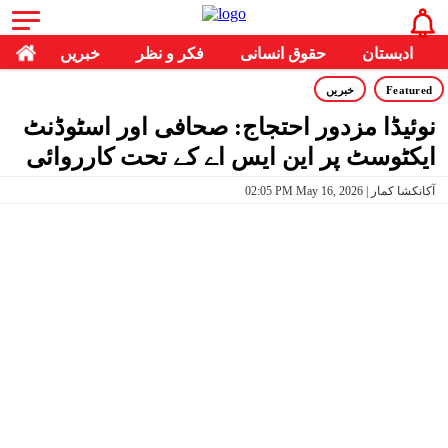
ادبستان
حقوق انسانی
فکر و نظر
خبریں
Featured
خبریں
نوئیڈا مزدور احتجاج: صحافی اور اسٹوڈنٹ
ایکٹوسٹ پر این ایس اے کے تحت کارروائی
02:05 PM May 16, 2026 | آکانکشا کمار