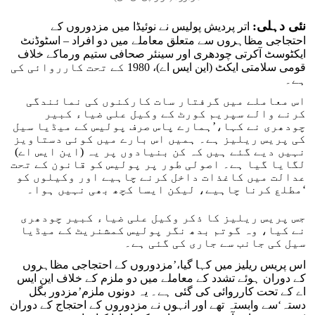
نئی دہلی:
اتر پردیش پولیس نے نوئیڈا میں مزدوروں کے
احتجاجی مظاہروں سے متعلق معاملے میں دو افراد – اسٹوڈنٹ
ایکٹوسٹ آکرتی چودھری اور سینئر صحافی ستیم ورماکے خلاف
قومی سلامتی ایکٹ (این ایس اے)، 1980 کے تحت کارروائی کی
ہے۔
اس معاملے میں گرفتار سات کارکنوں کی نمائندگی
کرنے والے سپریم کورٹ کے وکیل علی ضیاء کبیر
چودھری نے کہا،’ہمارے پاس صرف پولیس کے میڈیا سیل
کی پریس ریلیز ہے۔ ہمیں اس بارے میں کوئی دستاویز
نہیں دیے گئے ہیں کہ کن بنیادوں پر یہ (این ایس اے)
لگایا گیا ہے۔ اصولی طور پر پولیس کو قانون کے تحت
عدالت میں کاغذات داخل کرنے چاہیے اور وکیلوں کو
مطلع کرنا چاہیے، لیکن ایسا کچھ بھی نہیں ہوا۔‘
جس پریس ریلیز کا ذکر وکیل علی ضیاء کبیر چودھری
نے کیا، وہ گوتم بدھ نگر پولیس کمشنریٹ کے میڈیا
سیل کی جانب سے جاری کی گئی ہے۔
اس پریس ریلیز میں کہا گیا،’مزدوروں کے احتجاجی مظاہروں
کے دوران ہوئے تشدد کے معاملے میں دو ملزم کے خلاف این ایس
اے کے تحت کارروائی کی گئی ہے۔ یہ دونوں ملزم’مزدور بگل
دستہ‘سے وابستہ تھے اور انہوں نے مزدوروں کے احتجاج کے دوران