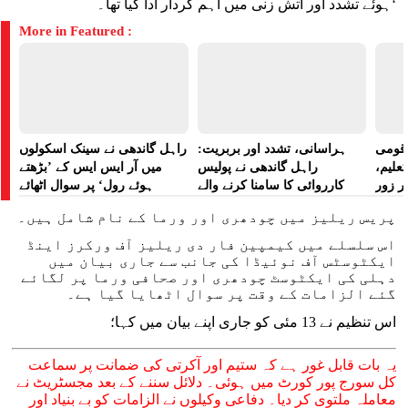
ہوئے تشدد اور آتش زنی میں اہم کردار ادا کیا تھا۔‘
More in Featured :
ے قومی
ہراسانی، تشدد اور بربریت:
راہل گاندھی نے سینک اسکولوں
تعلیم،
راہل گاندھی نے پولیس
میں آر ایس ایس کے ’بڑھتے
ر زور
کارروائی کا سامنا کرنے والے
ہوئے رول‘ پر سوال اٹھائے
مظاہرین کے لیے آواز بلند کی
پریس ریلیز میں چودھری اور ورما کے نام شامل ہیں۔
اس سلسلے میں کیمپین فار دی ریلیز آف ورکرز اینڈ
ایکٹوسٹس آف نوئیڈا کی جانب سے جاری بیان میں
دہلی کی ایکٹوسٹ چودھری اور صحافی ورما پر لگائے
گئے الزامات کے وقت پر سوال اٹھایا گیا ہے۔
اس تنظیم نے 13 مئی کو جاری اپنے بیان میں کہا؛
یہ بات قابل غور ہے کہ ستیم اور آکرتی کی ضمانت پر سماعت
کل سورج پور کورٹ میں ہوئی۔ دلائل سننے کے بعد مجسٹریٹ نے
معاملہ ملتوی کر دیا۔ دفاعی وکیلوں نے الزامات کو بے بنیاد اور