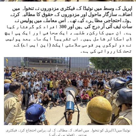
اپریل کے وسط میں نوئیڈا کے فیکٹری مزدوروں نے تنخواہ میں
اضافے، سازگار ماحول اور مزدوروں کے حقوق کا مطالبہ کرتے
ہوئے احتجاجی مظاہرے کیے تھے۔ اس معاملے میں پولیس نے
سات ایف آئی آر درج کی ہیں اور 300 افراد کو گرفتار کیا
ہے۔ ان میں کارکن، طلبہ، ایک صحافی اور ایک پی ایچ
ڈی اسکالر شامل ہیں۔ اب تقریباً ایک ماہ بعد پولیس
نے دو لوگوں پر قومی سلامتی ایکٹ (این ایس اے) کے
تحت کارروائی کی ہے۔
نوئیڈا میں13اپریل کو تنخواہ میں اضافے کے مطالبے کے لیے پرامن احتجاج کرتے فیکٹری
مزدور۔ (فوٹو: پی ٹی آئی)