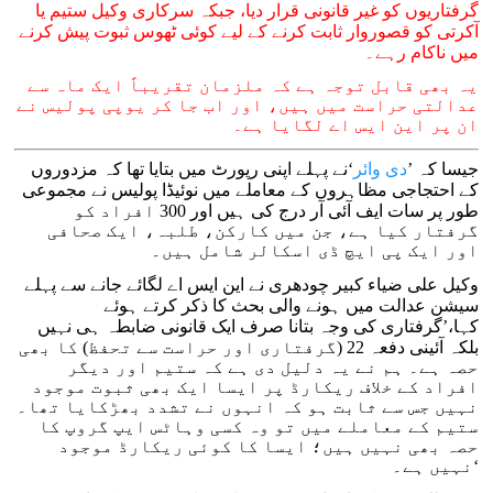
گرفتاریوں کو غیر قانونی قرار دیا، جبکہ سرکاری وکیل ستیم یا
آکرتی کو قصوروار ثابت کرنے کے لیے کوئی ٹھوس ثبوت پیش کرنے
میں ناکام رہے۔
یہ بھی قابل توجہ ہے کہ ملزمان تقریباً ایک ماہ سے
عدالتی حراست میں ہیں، اور اب جا کر یوپی پولیس نے
ان پر این ایس اے لگایا ہے۔
جیسا کہ ’
دی وائر
‘نے پہلے اپنی رپورٹ میں بتایا تھا کہ مزدوروں
کے احتجاجی مظاہروں کے معاملے میں نوئیڈا پولیس نے مجموعی
طور پر سات ایف آئی آر درج کی ہیں اور 300 افراد کو
گرفتار کیا ہے، جن میں کارکن، طلبہ، ایک صحافی
اور ایک پی ایچ ڈی اسکالر شامل ہیں۔
وکیل علی ضیاء کبیر چودھری نے این ایس اے لگائے جانے سے پہلے
سیشن عدالت میں ہونے والی بحث کا ذکر کرتے ہوئے
کہا،’گرفتاری کی وجہ بتانا صرف ایک قانونی ضابطہ ہی نہیں
بلکہ آئینی دفعہ 22 (گرفتاری اور حراست سے تحفظ) کا بھی
حصہ ہے۔ ہم نے یہ دلیل دی ہے کہ ستیم اور دیگر
افراد کے خلاف ریکارڈ پر ایسا ایک بھی ثبوت موجود
نہیں جس سے ثابت ہو کہ انہوں نے تشدد بھڑکایا تھا۔
ستیم کے معاملے میں تو وہ کسی وہاٹس ایپ گروپ کا
حصہ بھی نہیں ہیں؛ ایسا کا کوئی ریکارڈ موجود
نہیں ہے۔‘