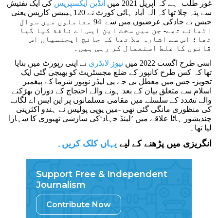
غور طلب ہے کہ اپریل 2021 میں
انڈین ایکسپریس
کی ایک تفتیش
سے پتہ چلا تھا کہ الہ آباد ہائی کورٹ نے 120ہیبیس کارپس یعنی
حبس بے جادکی عرضیوں میں سے 94 معاملوں میں سوال
اٹھائے تھے- جن میں سخت این ایس اے نافذ کیا گیا
تھا؛ اس سے اشارہ ملا تھا کہ جانچ ایجنسیاں اس
قانون کا غلط استعمال کر رہی ہیں۔
اسی طرح اگست 2022 میں
نیوز لانڈری
نے اپنی رپورٹ میں بتایا
تھا کہ کس طرح کانپور کے ضلع مجسٹریٹ کو بھیجی گئی ایک
تجویز- جس میں معطل بی جے پی لیڈر نوپور شرما کے پیغمبر
اسلام سے متعلق بیان کے بعد ہونے والے احتجاج کے دوران بھڑکنے
والے تشدد کے سلسلے میں مقامی مسلمانوں پر این ایس اے لگانے
کی منظوری مانگی گئی تھی -میں یوپی پولیس نے ہندو اکثریتی
چندیشور ہاٹا علاقے میں ’لینڈ جہاد‘کی سازشی تھیوری کا سہارا
لیا تھا۔
انگریزی میں پڑھنے کے لیے
یہاں کلک کریں۔
Support Free & Independent
Journalism
Contribute Now