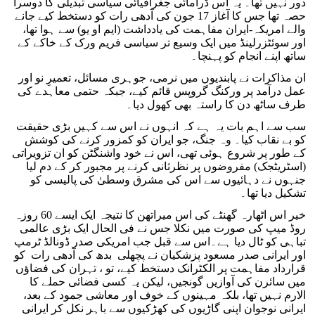
دور نہیں تھا۔ یہ اس ڈرامائی جغرافیائی سیاسی تبدیلی کا دوسرا
حصہ تھا جس کا آغاز 17 جون کی آدھی رات کو دستخط کیے جانے
والے امریکہ-ایران مفاہمت کی یادداشت (ایم او یو) سے ہوا تھا،
اور سوئٹزرلینڈ میں ایک وسیع تر سیاسی فریم ورک کے خاکے کے
ساتھ اپنے انجام کو پہنچا۔
ان مذاکرات نے پابندیوں میں نرمی، جوہری مسائل، تعمیرِ نو اور
عمل درآمد پر ورکنگ گروپس قائم کیے، جبکہ حتمی معاہدے کی
طرف ساٹھ دن کا راستہ بھی کھول دیا۔
سب سے اہم بات یہ ہے کہ انہوں نے اس سے کہیں بڑی حقیقت
کو بے نقاب کیا۔ وہ جنگ، جو ایران کو کمزور کرنے کی کوشش
کے طور پر شروع ہوئی تھی، اس نے خود واشنگٹن کو ان تزویراتی
(اسٹریٹجک) مفروضوں پر نظرثانی کرنے پر مجبور کر کے دم لیا
جنہوں نے دہائیوں سے اس کی مشرق وسطیٰ کی پالیسی کو
تشکیل دیا تھا۔
خیر اس اٹھارہ گھنٹے کی اس میراتھن کا نتیجہ ایک ایسے 60 روزہ
روڈ میپ کی صورت میں نکلا جس نے فی الحال ایک بڑی عالمی
تباہی کو ٹال دیا ہے۔اس سے قبل جب امریکی صدر ڈونالڈ ٹرمپ
اور ایرانی صدر مسعود پزشکیان نے پچھلی بدھ کی آدھی رات کو
قرارداد مفاہمت پر الکٹرانک دستخط کیے، تو ، تہران کی فضاؤں
میں سائرن کی آوازیں گونجیں، لیکن یہ کسی فضائی حملے کا
الارم نہیں تھا، بلکہ مہینوں کے خوف اور معاشی جمود کے بعد،
ایرانی نوجوان اپنی گاڑیوں کی کھڑکیوں سے باہر نکل کر ایرانی