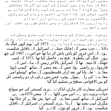
سکیورٹی ڈیل کا حصہ نہیں بنا سکتے۔ اس کا نتیجہ یہ
نکلا کہ معاہدے میں لبنان کے لیے تو ‘ڈی کانفلکشن
سیل’ بن گیا، آبنائے ہرمز کے لیے ہاٹ لائن قائم ہو
گئی، لیکن غزہ کا انسانی المیہ، وہاں کی سویلین
ہلاکتیں، یرغمالیوں کی رہائی اور امدادی
راہداریوں کا کنٹرول اب بھی مکمل طور پر تشنہ اور
غیر واضح ہے۔
موجودہ صورتحال کو سمجھنے کے لیے مشرق وسطیٰ کے
نامور مؤرخین اور اسرائیلی دانشوروں نے تاریخ کے
پنڈولم کو پیچھے گھمایا ہے۔ 1973 کی ‘یوم کپور جنگ یاد
دلاتا ہے جب مصر کے اچانک حملے نے اسرائیل کے ناقابلِ شکست
ہونے کے اس غرور کو پاش پاش کر دیا تھا جو اس نے 1967 کی چھ
روزہ جنگ کی یکطرفہ فتح سے حاصل کیا تھا۔1973 کے اسی
جھٹکے کا نتیجہ تھا کہ اسرائیل بالآخر زمین کے بدلے امن کے
فارمولے پر راضی ہوا، جس کے بعد مصر کے ساتھ ‘کیمپ ڈیوڈ
معاہدہ’ طے پایا اور بعد ازاں فلسطینیوں کے ساتھ ‘اوسلو امن
معاہدے’ کی راہ ہموار ہوئی، جس میں پہلی بار دو ریاستی حل
کو بین الاقوامی سطح پر تسلیم کیا گیا۔
امریکی سفارت کار مارٹن انڈک نے ہنری کسنجر کی جو سوانح
حیات ترتیب دی ہے، اس میں لکھا ہے کہ مصر 1970سے ہی
اسرائیل کے ساتھ کسی معاہدہ کی خواہش ظاہر کر چکا تھا،
مگرتل ابیب بضد تھا۔ لہذا ہنری کسنجر نے اسرائیل کے ناقابل
شکست ہونے کے غرور کو توڑنے کا تہیہ کیا۔