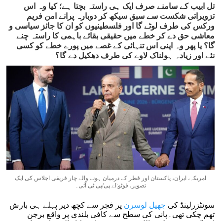
تل ابیب کے سامنے صرف ایک ہی راستہ بچتا ہے؛ کیا وہ اس
تزویراتی شکست سے سبق سیکھ کر دوبارہ پرانے امن فریم
ورکس کی طرف لوٹے گا اور فلسطینیوں کو ان کا جائز سیاسی و
معاشی حق دے کر خطے میں حقیقی بقائے باہمی کا راستہ چنے
گا؟ یا پھر وہ اپنی اس تنہائی کے غصے میں پورے خطے کو کسی
نئے اور زیادہ ہولناک لاوے کی طرف دھکیل دے گا؟
امریکہ، ایران، پاکستان اور قطر کے درمیان ہونے والے چار فریقی اجلاس کی ایک
تصویر، فوٹو:اے پی/پی ٹی آئی۔
سوئٹزرلینڈ کی
جھیل لوسرن
پر فجر سے کچھ دیر پہلے ہی بارش
تھم چکی تھی۔پانی کی سطح سے کافی بلندی پر واقع برجن