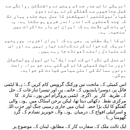
امریکی نائب صدر جے ڈی وینس نے واشنگٹن روانگی سے
قبل صحافیوں سے گفتگو کرتے ہوئے دعویٰ
کیا،’نیوکلئیر انسپکشنز کا عمل بہت جلد، یہاں تک
کہ چند گھنٹوں کے اندر اندر شروع ہو سکتا ہے۔ یہ
اس بات کی علامت ہے کہ ایران اس بار مذاکرات میں
سنجیدہ ہے۔’
اس کا ایک مطلب یہ بھی ہے کہ ایران افزودہ یورینیم
امریکہ کے حوالے کرنے کےلئے تیار نہیں ہے اور اس
کے متبادل راستے ڈھونڈے جا رہے ہیں۔
اس عمل کی نگرانی کے لیے ایک ‘ہائی لیول پولیٹیکل
اوور سائیٹ کمیٹی قائم کی گئی ہے، جو براہ راست
دونوں ممالک کی اعلیٰ سیاسی قیادت کو جوابدہ
ہوگی۔
اس کمیٹی کے ماتحت تین ورکنگ گروپس کام کریں گے؛ پہلا ایٹمی
فائل پر، دوسرا پابندیوں کے خاتمے پر، اور تیسرا تنازعات کے حل
کے طریقہ کار پر۔اگرچہ ایٹمی پروگرام اس پورے تنازعہ کا
مرکزی نقطہ دکھائی دیتا تھا، لیکن برجن اسٹاک میں ہونے والی
گفتگو کا ایک بڑا حصہ لبنان میں جاری زمینی جنگ اور حزب اللہ
و اسرائیلی افواج کے درمیان ہونے والے خونریز تصادم کے گرد
گھومتا رہا۔
ایک ثالث ملک کے سفارت کار کے مطابق، لبنان کے موضوع پر