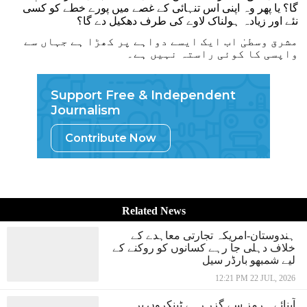
گا؟ یا پھر وہ اپنی اس تنہائی کے غصے میں پورے خطے کو کسی
نئے اور زیادہ ہولناک لاوے کی طرف دھکیل دے گا؟
مشرق وسطیٰ اب ایک ایسے دواہے پر کھڑا ہے جہاں سے
واپسی کا کوئی راستہ نہیں ہے۔
Support Free & Independent
Journalism
Contribute Now
Related News
ہندوستان-امریکہ تجارتی معاہدے کے
خلاف دہلی جا رہے کسانوں کو روکنے کے
لیے شمبھو بارڈر سیل
12:21 PM 22 JUL, 2026
آبنائے ہرمز سے گزر رہے ٹینکروں پر