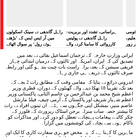
ے قومی
ہراسانی، تشدد اور بربریت:
راہل گاندھی نے سینک اسکولوں
تعلیم،
راہل گاندھی نے پولیس
میں آر ایس ایس کے ’بڑھتے
ر زور
کارروائی کا سامنا کرنے والے
ہوئے رول‘ پر سوال اٹھائے
مظاہرین کے لیے آواز بلند کی
ایرانی وزارتِ خارجہ کے ترجمان اسماعیل بقائی نے بعد میں
تصدیق کی کہ ایران، امریکہ اور ثالثوں کے درمیان ابتدائی چہار
فریقی سیشن کے بعد، براہ راست بات چیت بند ہو گئی اور رابطہ
صرف ثالثوں کے ذریعے ہی جاری رہا۔
اندرونی ذرائع نے بتایا کہ مقامی وقت کے مطابق رات 2 بجے کے
بعد تک، تقریباً 18 تھکا دینے والے گھنٹوں کے دوران، قطری وزیر
اعظم شیخ محمد بن عبدالرحمن بن جاسم الثانی، پاکستانی وزیر
اعظم شہباز شریف اور پاکستان کے آرمی چیف، فیلڈ مارشل
عاصم منیر، بمشکل اپنی جگہوں سے ہٹے۔ ان تینوں افراد نے رات
کا بیشتر حصہ سات منزلہ برجن اسٹاک ریزورٹ کے فلورز کے
چکر کاٹنے، پیغامات پہنچانے، تعطل کو دور کرنے اور مذاکرات کو
ناکام ہونے سے بچانے کی کوششوں میں گزارا۔
ماہرین کا کہنا ہے کہ یہ محض جوہری سفارت کاری کا ایک اور