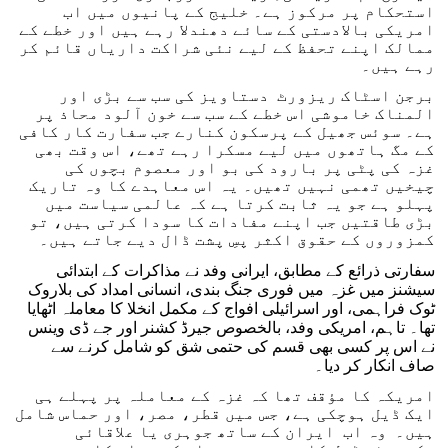
استحکام پر مرکوز ہے۔ خلیج کے پانیوں میں اب
امریکی بالادستی کے سائے دھندلا رہے ہیں اور خطے کے
ممالک اپنے تحفظ کے لیے نئی شراکت داریاں قائم کر
رہے ہیں۔
برجن اسٹاک ریزورٹ دستاویز کی سب سے بڑی اور
المناک خاموشی اس خطے کے سب سے خون آلود محاذ پر
ہے۔ سوئس جھیل کے پرسکون کنارے جب سفارت کار کافی
کے مگ ہاتھوں میں لیے مسکرا رہے تھے، اس وقت بھی
غزہ کی پٹی پر بارود کی بو اور معصوم بچوں کی
چیخیں تھمی نہیں تھیں۔ یہ اس معاہدے کا وہ تاریک
پہلو ہے جو یہ ثابت کرتا ہے کہ عالمی سیاست میں
بڑی طاقتیں جب اپنے مفادات کا سودا کرتی ہیں، تو
کمزوروں کے حقوق اکثر پسِ پشت ڈال دیے جاتے ہیں۔
سفارتی ذرائع کے مطابق، ایرانی وفد نے مذاکرات کے ابتدائی
سیشنز میں غزہ میں فوری جنگ بندی، انسانی امداد کی بلاروک
ٹوک فراہمی، اور اسرائیلی افواج کے مکمل انخلا کا معاملہ اٹھایا
تھا۔ تاہم، امریکی وفد، بالخصوص جیرڈ کشنر اور جے ڈی وینس
نے اس پر کسی بھی قسم کی حتمی شق کو شامل کرنے سے
صاف انکار کر دیا۔
امریکہ کا مؤقف تھا کہ غزہ کے معاملہ پر پہلے ہی
ایک ڈیل ہوچکی ہے، جس میں قطر، مصر، اور حماس شامل
ہیں۔ وہ اب ایران کے ساتھ جوہری یا علاقائی