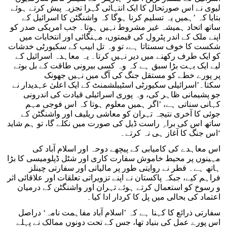
لیوی نے اس صورتحال کا ایک انتہائی گہرا تجزیہ پیش کرتے ہوئے
بتایا کہ ’ہمیں یہ تسلیم کرنا ہوگا کہ واشنگٹن کا اسرائیل کے
ساتھ اتحاد ہمیشہ غیر مشروط نہیں ہوتا۔ جب امریکی صدر کو
اپنے ملک کے اندر پٹرول کی قیمتوں، مہنگائی اور انتخابات میں
شکست کا خوف سستاتا ہے، تو وہ تل ابیب کے سکیورٹی خدشات
کو ایک طرف رکھنے میں دیر نہیں کرتا۔ یہ معاہدہ اسرائیل کے
لیے ایک بہت بڑا سبق ہے کہ وہ کسی بیرونی طاقت کے بل بوتے
پر پورے خطے کو مستقل جنگ کی آگ میں نہیں جھونک
سکتا۔’اسرائیلی سکیورٹی اسٹیبلشمنٹ کے ایک اعلیٰ عہدیدار نے
جو پشیمانی ظاہر کی، وہ پوری اسرائیلی قیادت کی اندرونی
کہانی سناتی ہے، ’اگر ہمیں معلوم ہوتا کہ اس فوجی مہم
جوئی کا آخری نتیجہ تہران کو معاشی ریلیف اور واشنگٹن کے
ساتھ اس کی براہِ راست ڈیل کی صورت میں نکلے گا، تو ہم شاید
اس جنگ کا آغاز ہی نہ کرتے۔‘
اس معاہدے کی کامیابی کے پیچھے دوحہ اور اسلام آباد کی
مہینوں پر محیط خاموش سفارت کاری اور شٹل ڈپلومیسی کا بڑا
ہاتھ ہے۔ قطر نے روایتی طور پر مالیاتی اور سفارتی چینلز
فراہم کیے، جبکہ پاکستان نے اپنے تزویراتی تعلقات اور علاقائی اثر
و رسوخ کو استعمال کرتے ہوئے تہران اور واشنگٹن کے درمیان
اعتماد کی بحالی میں پل کا کردار ادا کیا۔
سفارتی ذرائع کا کہنا ہے کہ ’اسلام آباد مفاہمت نامہ‘ دراصل
اس پورے عمل کی بنیاد تھا، جس کے تحت دونوں ممالک نے پہلے