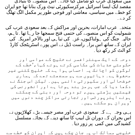
میں سعودی عرب کو شامل کیا جائے۔ اس منصوبے کا بنیادی
مقصد ایک ایسا اسرائیل مرکزسکیورٹی نیٹ ورک بنانا تھا جو ایران
کو خطے میں سیاسی، معاشی اور فوجی طور پر مکمل الگ تھلگ
کر دے۔
متحدہ عرب امارات، بحرین اور مراکش کے بعد سعودی عرب کی
شمولیت کو اس منصوبے کی حتمی فتح سمجھا جا رہا تھا۔تاہم،
حالیہ جنگ کی ہولناکیوں، غزہ کی تباہی اور بالآخر امریکہ کی
ایران کے ساتھ اس براہِ راست ڈیل نے اس پورے اسٹریٹجک کارڈ
کو الٹ کر رکھ دیا۔
دوحہ کے ایک سینئرافسر نے خلیج کے عوامی اور
حکومتی جذبات کی عکاسی کرتے ہوئے کہا،’خطے کے
لوگوں کو اچانک یہ احساس ہوا ہے کہ خلیج کتنی غیر
محفوظ ہے۔ دہائیوں سے ہم سمجھتے تھے کہ ہماری
خوشحالی اور سکیورٹی دائمی ہیں۔ لیکن اس جنگ نے
دکھا دیا کہ جب ہرمز بند ہوتا ہے اور انشورنس کی
قیمتیں بڑھتی ہیں، تو دوحہ اور دبئی کے چمکتے
ہوئے ایئرپورٹس اور تجارتی مراکز چند دنوں میں
ویران ہو سکتے ہیں۔‘
یہی وجہ ہے کہ سعودی عرب اور مصر جیسے بڑے کھلاڑیوں نے
اس بحران کے دوران تل ابیب کا ساتھ دینے کے بجائے مسلسل
کشیدگی میں کمی پر زور دیا۔
خلیجی ممالک اب یہ جان چکے ہیں کہ ایران کو خطے سے