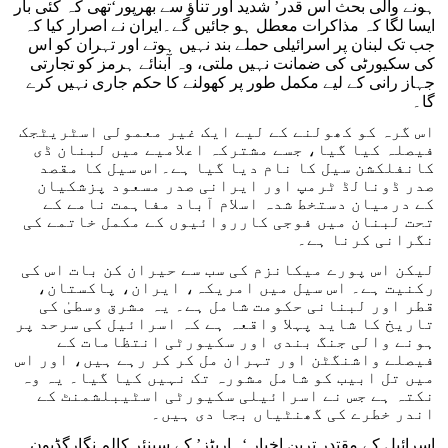
ہونے والی بحث اس قدر’ شدید اور تناؤ سے بھرپور‘تھی کہ کئی بار
ایسا لگا کہ مذاکرات معطل ہو جائیں گے۔ایران نے اصرار کیا کہ
جب تک لبنان پر اسرائیلی حملے بند نہیں ہوتے اور تہران کو اس
کی سکیورٹی کی ضمانت نہیں ملتی، وہ آبنائے ہرمز کو تجارتی
جہاز رانی کے لیے مکمل طور پر کھولنے کا حکم جاری نہیں کرے
گا۔
اس گرہ کو کھولنے کے لیے ایک غیر معمولی اسٹریٹجک
فیصلہ کیا گیا، جسے مشترکہ اعلامیے میں لبنان ڈی
کانفلکشن سیل کا نام دیا گیا ہے۔اس سیل کا مقصد
صدر ڈونالڈ ٹرمپ اور ایرانی صدر مسعود پزشکیان
کے درمیان دستخط شدہ اسلام آباد مفاہمت نامے کے
تحت لبنان میں فوجی کارروائیوں کے مکمل خاتمے کی
نگرانی کرنا ہے۔
لیکن اس پورے میکانزم کی سب سے حیران کن بات اس کی
رکنیت ہے۔ اس سیل میں امریکہ، ایران، پاکستان،
قطر اور لبنانی حکومت شامل ہے۔ یہ مشرق وسطیٰ کی
تاریخ کا شاید پہلا واقعہ ہے کہ اسرائیل کی سرحد پر
ہونے والی جنگ بندی اور سکیورٹی انتظامات کے
فیصلے واشنگٹن اور تہران مل کر کر رہے ہیں، اور اس
میں تل ابیب کو شامل مشورہ تک نہیں کیا گیا۔ یہ وہ
نکتہ ہے جس نے اسرائیلی سکیورٹی اسٹیبلشمنٹ کے
اندر خطرے کی گھنٹیاں بجا دی ہیں۔
اسرائیل کے مقتدر ترین اخبار ‘ہاریٹز’ کے سینئر کالم نگارگڈیون