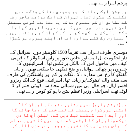
پرچم لہرا رہے تھے۔
یہ جشن ایک ہولناک اور وجودی بقا کی جنگ سے بچ
نکلنے کا سکون تھا۔ تہران کے ایک بوڑھے تاجر رضا
کے مطابق ان کو معلوم ہے کہ یہ معاہدہ کوئی مستقل
امن نہیں ہے، اور امریکہ پر بھروسا نہیں کیا جا
سکتا۔ لیکن یہ کچھ کم ہے کہ کم از کم ہم زندہ ہیں۔
’ بمباری رک گئی ہے اور ایران اپنے پیروں پر کھڑا
ہے۔‘
دوسری طرف تہران سے تقریباً 1500 کلومیٹر دور، اسرائیل کے
دارالحکومت تل ابیب اور خاص طور پر رابن اسکوائر کے قریبی
کیفے میں ماحول اس کے بالکل برعکس تھا۔ اسرائیلیوں کے
چہروں پر چھائی ہوائیاں واضح دیکھی جا سکتی تھیں۔ وہاں
گفتگو کا رخ اس معاہدے کے نکات پر کم اور واشنگٹن کی طرف
سے ملنے والے ’دھوکے‘پر زیادہ تھا۔اسرائیلی فوج کے ایک ریزرو
افسر ایال، جو حال ہی میں شمالی محاذ سے ڈیوٹی ختم کر کے
لوٹے تھے، اسرائیلی وزیر اعظم نیتن یاہو کو کوس رہے تھے۔
’ وہ (نیتن یاہو) ہمیں بتارہے تھے کہ ایران کا
ایٹمی پروگرام ہمیشہ کے لیے ختم کر دیا جائے گا
اور آیت اللہ گھٹنے ٹیک دیں گے۔ لیکن آج کا دن
دیکھو! ایران کا ایٹمی ڈھانچہ جوں کا توں ہے، اس
کے پاس یورینیم کا ذخیرہ موجود ہے، حزب اللہ کی
قیادت اب بھی سرگرم ہے، اور صدر ٹرمپ نے ہمارے