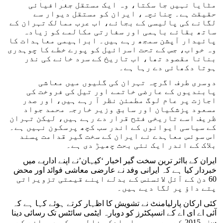
مٹایا نہیں جا سکتا، وہ ایک مستقل جغرافیائی
حقیقت ہے۔ چنانچہ، ایران کو مستقل دیوار سے
لگانے کی پالیسی کے بجائے، اب عرب ممالک تہران کے
ساتھ بقائے باہمی اور سفارتی مکالمے کو زیادہ
پائیدار آپشن سمجھ رہے ہیں۔ ابراہیمی معاہدات کا
وہ خواب، جس کے تحت اسرائیل کو پورے خطے کا چوہدری
بنانا مقصود تھا، اب تاریخ کے سرد خانے کی نذر
ہوتا دکھائی دے رہا ہے۔
دوسری طرف اگرچہ تہران کی گلیوں میں معاشی
پابندیوں کے عارضی خاتمے اور تیل کی فروخت کی
اجازت پر عام لوگ مطمئن نظر آ رہے ہیں، اور صدر
مسعود پزشکیان اور سابق وزیر خارجہ محمد جواد
ظریف اسے تاریخی فتح قرار دے رہے ہیں، لیکن تہران
کے سیاسی ایوانوں کے اندر سب کچھ پرسکون نہیں ہے۔
اس سوئس معاہدے نے ایران کے سخت گیر قدامت پسند
بلاک کے اندر ایک نئی بحث چھیڑ دی ہے۔
ایران کے بااثر ترین سخت گیر اخبار ‘کیہان’نے اپنے اداریے میں
خبردار کیا ہے کہ ایرانی وفد نے عارضی معاشی فوائد اور محض
60 دن کے آئل لائسنس کے بدلے اپنے قیمتی تزویراتی
پتے داؤ پر لگا دیے ہیں۔
کئی ارکان پارلیامنٹ نے تشویش کا اظہار کرتے ہوئے کہا ہے کہ
آئی اے ای اے کے انسپکٹرز کو دوبارہ ایٹمی سائٹس تک رسائی دینا
سنہ 2015 کے جے سی پی او اےکی غلطیوں کو دہرانے کے