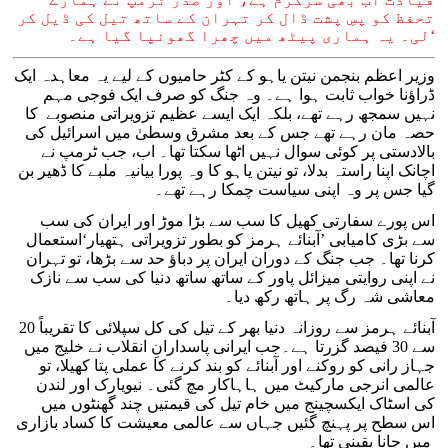
تحفظ کو پسِ پشت ڈال کر تہران کے ساتھ تیل کی ڈیل کر
لی۔ یہ ہماری پیٹھ میں چھرا گھونپا گیا ہے۔‘
وزیر اعظم بنجمن نیتن یاہو کے کٹر حامیوں کے لیے یہ معاہدہ ایک
ڈراؤنا خواب ثابت ہوا ہے۔ وہ جنگ کو صرف ایک فوجی مہم
نہیں سمجھ رہے تھے، بلکہ ایک ایسے عظیم تزویراتی منصوبے کا
حصہ مان رہے تھے جس کے بعد مشرق وسطیٰ میں اسرائیل کی
بالادستی پر کوئی سوال نہیں اٹھا سکتا تھا۔ اب، جب ٹرمپ نے
اچانک اپنا راستہ بدلا، تو نیتن یاہو کا وہ پورا بیانیہ ملبے کا ڈھیر بن
گیا جس پر وہ اپنی سیاست چمکا رہے تھے۔
اس پورے سفارتی کھیل کا سب سے بڑا موڑ اور ایران کی سب
سے بڑی کامیابی ’آبنائے ہرمز کو بطور تزویراتی ہتھیار‘استعمال
کرنا تھا۔ جب جنگ کے دوران ایران پر دباؤ حد سے بڑھا، تو تہران
نے اپنی روایتی میزائل پاور کے ساتھ ساتھ دنیا کی سب سے نازک
معاشی شہ رگ پر ہاتھ رکھ دیا۔
آبنائے ہرمز سے روزانہ دنیا بھر کے تیل کی کل سپلائی کا تقریباً 20
سے 30 فیصد گزرتا ہے۔جب ایرانی پاسدارانِ انقلاب نے خلیج میں
جہاز رانی کو روکنے اور آبنائے کو بند کرنے کا عملی پتا کھیلا، تو
عالمی انرجی مارکیٹ میں ہاہاکار مچ گئی۔ نیویارک اور لندن
کی اسٹاک ایکسچینج میں خام تیل کی قیمتیں چند گھنٹوں میں
اس سطح پر پہنچ گئیں جہاں سے عالمی معیشت کا کساد بازاری
میں جانا یقینی تھا۔