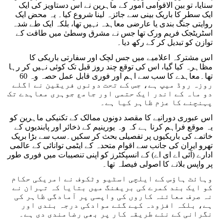
سنایا، تو بین الاقوامی امور کے ماہرین نے اس دستاویز کی ایک
ایک سطر کا باریک بینی سے جائزہ لینا شروع کیا۔ یہ محض ایک
روایتی جنگ بندی یا عارضی معاہدہ نہیں تھا، بلکہ ایک طے شدہ
اسٹریٹجک فریم ورک تھا جس نے مشرق وسطیٰ میں طاقت کے
توازن کو تبدیل کر کے رکھ دیا۔
اس مشترکہ اعلامیے میں جس لچک اور سفارتی باریکی کا
مظاہرہ کیا گیا، اس کی توقع چند روز قبل تک کوئی نہیں کر رہا
تھا۔معاہدے کا سب سے اہم اور فوری قابل عمل حصہ وہ 60
روزہ روڈ میپ ہے، جس کے تحت دونوں فریقین نے اگلے
دو ماہ کے اندر ایک حتمی اور جامع جوہری معاہدے تک
پہنچنے کا عزم ظاہر کیا ہے۔
اس عبوری دورانیے کا مقصد دونوں ممالک کے تکنیکی ماہرین کو
یہ موقع فراہم کرنا ہے کہ وہ یورینیم کے ذخائر اور پابندیوں کے
خاتمے کی باریکیوں پر تفصیلی بحث کر سکیں۔سب سے بڑا بریک
تھرو ایران کی جانب سے اقوام متحدہ کے ایٹمی توانائی کے عالمی
ادارے (آئی اے ای اے) کے انسپکٹرز کو اپنی تنصیبات میں فوری طور
پر واپس بلانے کا اصولی فیصلہ تھا۔
وہائٹ ہاؤس کے ایلچی اسٹیو وٹکوف نے امریکی حکام
کو ایک بند کمرے کی بریفنگ میں بتایا کہ تہران نے
نہ صرف معائنہ کاروں کی واپسی پر آمادگی ظاہر کی
ہے، بلکہ افزودہ کیے گئے موادکی درجہ بندی اور
نگرانی کے نئے طریقہ کار پر بھی رضامندی دی ہے۔