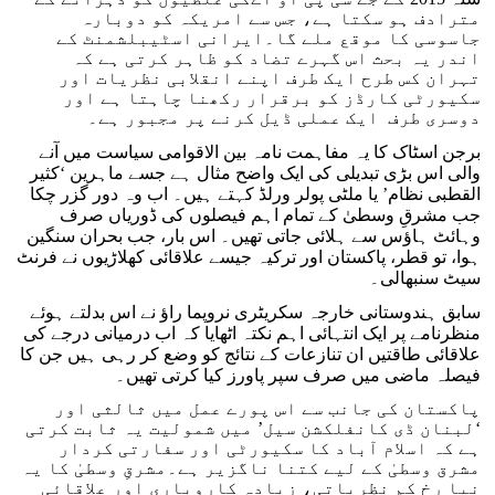
مترادف ہو سکتا ہے، جس سے امریکہ کو دوبارہ
جاسوسی کا موقع ملے گا۔ایرانی اسٹیبلشمنٹ کے
اندر یہ بحث اس گہرے تضاد کو ظاہر کرتی ہے کہ
تہران کس طرح ایک طرف اپنے انقلابی نظریات اور
سکیورٹی کارڈز کو برقرار رکھنا چاہتا ہے اور
دوسری طرف ایک عملی ڈیل کرنے پر مجبور ہے۔
برجن اسٹاک کا یہ مفاہمت نامہ بین الاقوامی سیاست میں آنے
والی اس بڑی تبدیلی کی ایک واضح مثال ہے جسے ماہرین ‘کثیر
القطبی نظام’ یا ملٹی پولر ورلڈ کہتے ہیں۔ اب وہ دور گزر چکا
جب مشرقِ وسطیٰ کے تمام اہم فیصلوں کی ڈوریاں صرف
وہائٹ ہاؤس سے ہلائی جاتی تھیں۔ اس بار، جب بحران سنگین
ہوا، تو قطر، پاکستان اور ترکیہ جیسے علاقائی کھلاڑیوں نے فرنٹ
سیٹ سنبھالی۔
سابق ہندوستانی خارجہ سکریٹری نروپما راؤ نے اس بدلتے ہوئے
منظرنامے پر ایک انتہائی اہم نکتہ اٹھایا کہ اب درمیانی درجے کی
علاقائی طاقتیں ان تنازعات کے نتائج کو وضع کر رہی ہیں جن کا
فیصلہ ماضی میں صرف سپر پاورز کیا کرتی تھیں۔
پاکستان کی جانب سے اس پورے عمل میں ثالثی اور
‘لبنان ڈی کانفلکشن سیل’ میں شمولیت یہ ثابت کرتی
ہے کہ اسلام آباد کا سکیورٹی اور سفارتی کردار
مشرق وسطیٰ کے لیے کتنا ناگزیر ہے۔مشرقِ وسطیٰ کا یہ
نیا رخ کم نظریاتی، زیادہ کاروباری اور علاقائی