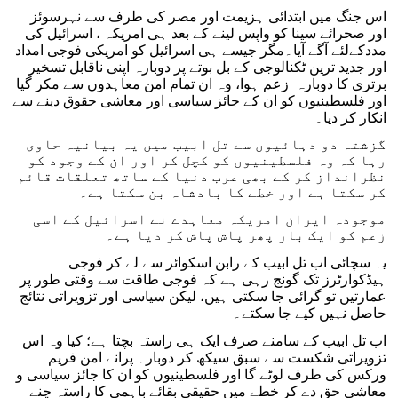
اس جنگ میں ابتدائی ہزیمت اور مصر کی طرف سے نہرسوئز
اور صحرائے سینا کو واپس لینے کے بعد ہی امریکہ ، اسرائیل کی
مددکےلئے آگے آیا۔مگر جیسے ہی اسرائیل کو امریکی فوجی امداد
اور جدید ترین ٹکنالوجی کے بل بوتے پر دوبارہ اپنی ناقابل تسخیر
برتری کا دوبارہ زعم ہوا، وہ ان تمام امن معاہدوں سے مکر گیا
اور فلسطینیوں کو ان کے جائز سیاسی اور معاشی حقوق دینے سے
انکار کر دیا۔
گزشتہ دو دہائیوں سے تل ابیب میں یہ بیانیہ حاوی
رہا کہ وہ فلسطینیوں کو کچل کر اور ان کے وجود کو
نظرانداز کر کے بھی عرب دنیا کے ساتھ تعلقات قائم
کر سکتا ہے اور خطے کا بادشاہ بن سکتا ہے۔
موجودہ ایران امریکہ معاہدے نے اسرائیل کے اسی
زعم کو ایک بار پھر پاش پاش کر دیا ہے۔
یہ سچائی اب تل ابیب کے رابن اسکوائر سے لے کر فوجی
ہیڈکوارٹرز تک گونج رہی ہے کہ فوجی طاقت سے وقتی طور پر
عمارتیں تو گرائی جا سکتی ہیں، لیکن سیاسی اور تزویراتی نتائج
حاصل نہیں کیے جا سکتے۔
اب تل ابیب کے سامنے صرف ایک ہی راستہ بچتا ہے؛ کیا وہ اس
تزویراتی شکست سے سبق سیکھ کر دوبارہ پرانے امن فریم
ورکس کی طرف لوٹے گا اور فلسطینیوں کو ان کا جائز سیاسی و
معاشی حق دے کر خطے میں حقیقی بقائے باہمی کا راستہ چنے