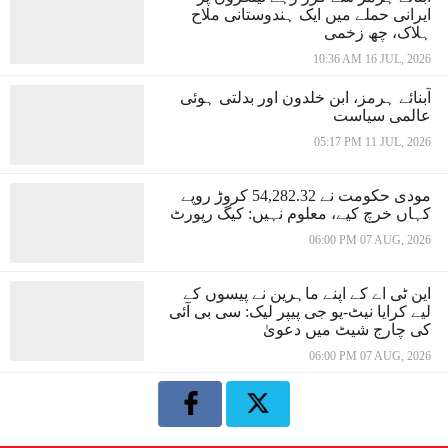
ایرانی حملے میں ایک ہندوستانی ملاح
ہلاک، چھ زخمی
10:36 AM 16 JUL, 2026
آبنائے ہرمز، ابن خلدون اور بدلتی ہوئی
عالمی سیاست
05:17 PM 11 JUL, 2026
مودی حکومت نے 54,282.32 کروڑ روپے
کہاں خرچ کیے، معلوم نہیں: کیگ رپورٹ
06:00 PM 07 AUG, 2026
این ٹی اے کے اپنے ماہرین نے پیسوں کے
لیے کرایا نیٹ-یو جی پیپر لیک: سی بی آئی
کی چارج شیٹ میں دعویٰ
06:00 PM 07 AUG, 2026