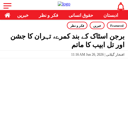
ادبستان
حقوق انسانی
فکر و نظر
خبریں
Featured
خبریں
فکر و نظر
برجن اسٹاک کے بند کمرے، تہران کا جشن
اور تل ابیب کا ماتم
11:16 AM Jun 26, 2026 | افتخار گیلانی