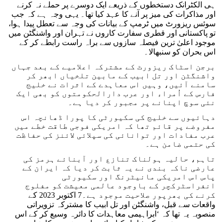
ہی الکٹرانک دستخطوں کے ذریعے ایک دوسرے پر حملے نہ کرنے
اور مذاکرات کی میز پر آنے کا عہد کیا تھا۔ یہی وجہ ہے کہ جب
سوئس ریزورٹ میں ٹرمپ کے بیانات کی وجہ سے تعطل پیدا ہوا،
تو پاکستانی اور قطری سفارت کاروں نے تہران اور واشنگٹن میں
موجود اعلیٰ ترین فیصلہ سازوں سے براہ راست رابطے کر کے
اس بحران کو سنبھالا۔
برجن اسٹاک ریزورٹ کے مشترکہ اعلامیے کے بعد جہاں
واشنگٹن اور تل ابیب کے مابین تلخیاں ابھر کر
سامنے آئیں، وہیں اس معاہدے کے اثرات نے خلیج
فارس کے اُمراء اور عرب دارالحکومتوں کو بھی ایک
نئی سوچ اپنانے پر مجبور کر دیا ہے۔
دہائیوں سے خلیج کی سکیورٹی کا پورا ڈھانچہ اس
مفروضے پر قائم تھا کہ امریکی فوجی طاقت خطے میں
عرب مفادات اور توانائی کی سپلائی لائنز کی حفاظت
کی حتمی ضامن ہے۔
تاہم، حالیہ ہولناک تنازع اور آبنائے ہرمز کی
عارضی ناکہ بندی نے یہ ثابت کر دیا کہ ایران کے
پاس اس امریکی مانیٹرنگ اور سکیورٹی
انفراسٹرکچر کے باوجود عالمی معیشت کو مفلوج
کرنے کی بھرپور صلاحیت موجود ہے۔7 اکتوبر 2023 کے
واقعات سے قبل، واشنگٹن اور تل ابیب کا مشترکہ تزویراتی
منصوبہ یہ تھا کہ ‘ابراہیمی معاہدات کا دائرہ وسیع کر کے اس