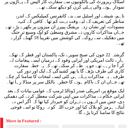
اسٹاک ریزورٹ کی بالکونیوں سے سفارت کار الپس کے پہاڑوں پر
نمودار ہونے والی پہلی کرن کو دیکھ سکتے تھے۔
تاہم، شیشے اور اسٹیل سے بنے کانفرنس کمپلیکس کے اندر،
مناظر کی تعریف کے لیے وقت بہت کم تھا۔ کافی کے کپ،
مسودات، اور نشان زدہ بریفنگ پیپرز ان میزوں پر بکھرے پڑے تھے
جہاں مذاکرات کاروں نے مشرق وسطیٰ کو ایک وسیع تر جنگ
میں دھکیلنے سے روکنے کی کوشش میں تقریباً 18 گھنٹے گزارے
تھے۔
گزشتہ 22 جون کی صبح سویرے تک، پاکستان اور قطر کے تھکے
ہارے ثالث امریکی اور ایرانی وفود کے درمیان ایسے پیغامات لے
کر آ جا رہے تھے جو یہ طے کر سکتے تھے کہ یہ خطہ سفارت
کاری کی طرف بڑھے گا یا پھر کشیدگی کے ایک اور دور کی
طرف۔ یہ مذاکرات پہلے ہی کئی ایسے لمحات کا سامنا کر چکے
تھے جہاں ان کے ناکام ہونے کا خطرہ بالکل سر پر منڈلا رہا تھا۔
ایک موقع پر، امریکی صدر ڈونالڈ ٹرمپ کے عوامی بیانات کے بعد
ایرانی حکام نے مذاکرات میں اپنی شرکت معطل کرنے کی دھمکی
دی، جس میں انہوں نے تہران کو خبردار کیا تھا کہ اگر اس نے
آبنائے ہرمز کو بلاک کیا اور حزب اللہ کو نہ روکا تو اسے فوجی
نتائج کا سامنا کرنا پڑے گا۔
More in Featured :