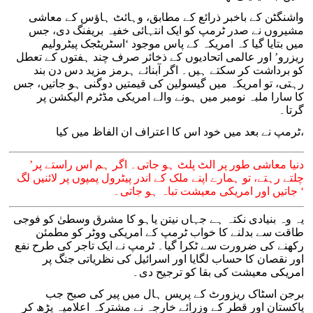
واشنگٹن کے باخبر ذرائع کے مطابق، وہائٹ ہاؤس کے معاشی
مشیروں نے صدر ٹرمپ کو ایک انتہائی خفیہ بریفنگ دی، جس
میں بتایا گیا کہ امریکہ کے پاس موجود ‘اسٹریٹجک پیٹرولیم
ریزرو’ اور عالمی اتحادیوں کے ذخائر صرف چند ہفتوں کے تعطل
کو برداشت کر سکتے ہیں۔ اگر آبنائے ہرمز مزید دس دن بند
رہتی، تو امریکہ میں گیسولین کی قیمتیں دوگنی ہو جاتیں، جس
کا سارا ملبہ نومبر میں ہونے والے امریکی مڈٹرم الیکشن پر
گرتا۔
ٹرمپ نے بعد میں خود اس کا اعتراف ان الفاظ میں کیا،
’دنیا معاشی طور پر الٹ پلٹ ہو جاتی۔ اگر ہم اس راستے پر
چلتے رہتے، تو ہمارے اپنے ملک کے اندر پیٹرول پمپوں پر لائنیں لگ
جاتیں اور امریکی معیشت تباہ ہو جاتی۔ ‘
یہ وہ بنیادی نکتہ ہے جہاں نیتن یاہو کا مشرق وسطیٰ کو فوجی
طاقت سے بدلنے کا خواب ٹرمپ کے امریکی ووٹر کو مطمئن
رکھنے کی ضرورت سے ٹکرا گیا۔ ٹرمپ نے ایک تاجر کی طرح نفع
اور نقصان کا حساب لگایا اور اسرائیل کی نظریاتی جنگ پر
امریکی معیشت کی بقا کو ترجیح دی۔
برجن اسٹاک ریزورٹ کے پریس ہال میں پیر کی صبح جب
پاکستان اور قطر کے وزرائے خارجہ نے مشترکہ اعلامیہ پڑھ کر