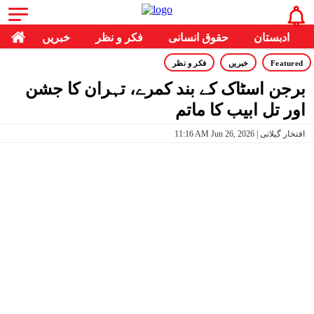
ادبستان
حقوق انسانی
فکر و نظر
خبریں
Featured
خبریں
فکر و نظر
برجن اسٹاک کے بند کمرے، تہران کا جشن
اور تل ابیب کا ماتم
11:16 AM Jun 26, 2026 | افتخار گیلانی