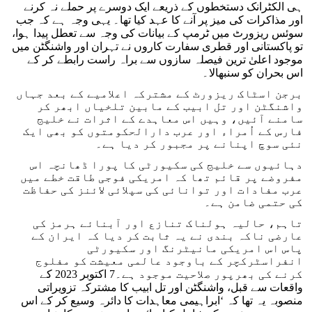
ہی الکٹرانک دستخطوں کے ذریعے ایک دوسرے پر حملے نہ کرنے
اور مذاکرات کی میز پر آنے کا عہد کیا تھا۔ یہی وجہ ہے کہ جب
سوئس ریزورٹ میں ٹرمپ کے بیانات کی وجہ سے تعطل پیدا ہوا،
تو پاکستانی اور قطری سفارت کاروں نے تہران اور واشنگٹن میں
موجود اعلیٰ ترین فیصلہ سازوں سے براہ راست رابطے کر کے
اس بحران کو سنبھالا۔
برجن اسٹاک ریزورٹ کے مشترکہ اعلامیے کے بعد جہاں
واشنگٹن اور تل ابیب کے مابین تلخیاں ابھر کر
سامنے آئیں، وہیں اس معاہدے کے اثرات نے خلیج
فارس کے اُمراء اور عرب دارالحکومتوں کو بھی ایک
نئی سوچ اپنانے پر مجبور کر دیا ہے۔
دہائیوں سے خلیج کی سکیورٹی کا پورا ڈھانچہ اس
مفروضے پر قائم تھا کہ امریکی فوجی طاقت خطے میں
عرب مفادات اور توانائی کی سپلائی لائنز کی حفاظت
کی حتمی ضامن ہے۔
تاہم، حالیہ ہولناک تنازع اور آبنائے ہرمز کی
عارضی ناکہ بندی نے یہ ثابت کر دیا کہ ایران کے
پاس اس امریکی مانیٹرنگ اور سکیورٹی
انفراسٹرکچر کے باوجود عالمی معیشت کو مفلوج
کرنے کی بھرپور صلاحیت موجود ہے۔7 اکتوبر 2023 کے
واقعات سے قبل، واشنگٹن اور تل ابیب کا مشترکہ تزویراتی
منصوبہ یہ تھا کہ ‘ابراہیمی معاہدات کا دائرہ وسیع کر کے اس