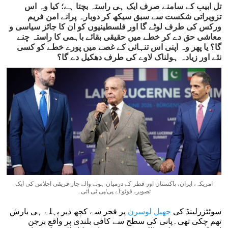
تل ابیب کے سامنے صرف ایک ہی راستہ بچتا ہے؛ کیا وہ اس
تزویراتی شکست سے سبق سیکھ کر دوبارہ پرانے امن فریم
ورکس کی طرف لوٹے گا اور فلسطینیوں کو ان کا جائز سیاسی و
معاشی حق دے کر خطے میں حقیقی بقائے باہمی کا راستہ چنے
گا؟ یا پھر وہ اپنی اس تنہائی کے غصے میں پورے خطے کو کسی
نئے اور زیادہ ہولناک لاوے کی طرف دھکیل دے گا؟
امریکہ، ایران، پاکستان اور قطر کے درمیان ہونے والے چار فریقی اجلاس کی ایک
تصویر، فوٹو:اے پی/پی ٹی آئی۔
سوئٹزرلینڈ کی
جھیل لوسرن
پر فجر سے کچھ دیر پہلے ہی بارش
تھم چکی تھی۔پانی کی سطح سے کافی بلندی پر واقع برجن