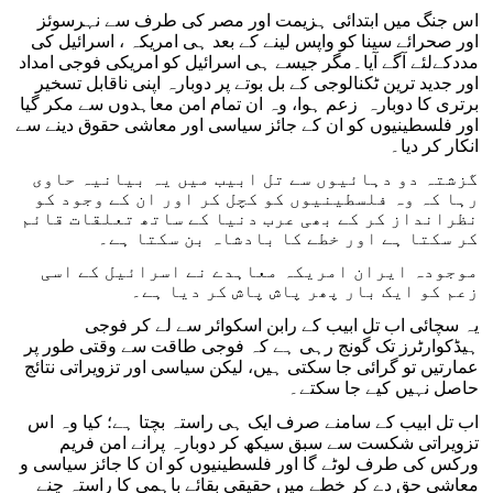
اس جنگ میں ابتدائی ہزیمت اور مصر کی طرف سے نہرسوئز
اور صحرائے سینا کو واپس لینے کے بعد ہی امریکہ ، اسرائیل کی
مددکےلئے آگے آیا۔مگر جیسے ہی اسرائیل کو امریکی فوجی امداد
اور جدید ترین ٹکنالوجی کے بل بوتے پر دوبارہ اپنی ناقابل تسخیر
برتری کا دوبارہ زعم ہوا، وہ ان تمام امن معاہدوں سے مکر گیا
اور فلسطینیوں کو ان کے جائز سیاسی اور معاشی حقوق دینے سے
انکار کر دیا۔
گزشتہ دو دہائیوں سے تل ابیب میں یہ بیانیہ حاوی
رہا کہ وہ فلسطینیوں کو کچل کر اور ان کے وجود کو
نظرانداز کر کے بھی عرب دنیا کے ساتھ تعلقات قائم
کر سکتا ہے اور خطے کا بادشاہ بن سکتا ہے۔
موجودہ ایران امریکہ معاہدے نے اسرائیل کے اسی
زعم کو ایک بار پھر پاش پاش کر دیا ہے۔
یہ سچائی اب تل ابیب کے رابن اسکوائر سے لے کر فوجی
ہیڈکوارٹرز تک گونج رہی ہے کہ فوجی طاقت سے وقتی طور پر
عمارتیں تو گرائی جا سکتی ہیں، لیکن سیاسی اور تزویراتی نتائج
حاصل نہیں کیے جا سکتے۔
اب تل ابیب کے سامنے صرف ایک ہی راستہ بچتا ہے؛ کیا وہ اس
تزویراتی شکست سے سبق سیکھ کر دوبارہ پرانے امن فریم
ورکس کی طرف لوٹے گا اور فلسطینیوں کو ان کا جائز سیاسی و
معاشی حق دے کر خطے میں حقیقی بقائے باہمی کا راستہ چنے