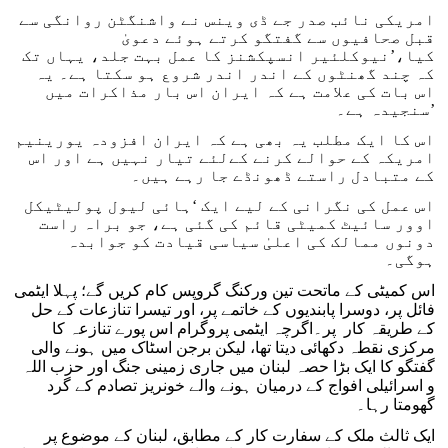
امریکی نائب صدر جے ڈی وینس نے واشنگٹن روانگی سے
قبل صحافیوں سے گفتگو کرتے ہوئے دعویٰ
کیا،’نیوکلئیر انسپکشنز کا عمل بہت جلد، یہاں تک
کہ چند گھنٹوں کے اندر اندر شروع ہو سکتا ہے۔ یہ
اس بات کی علامت ہے کہ ایران اس بار مذاکرات میں
سنجیدہ ہے۔’
اس کا ایک مطلب یہ بھی ہے کہ ایران افزودہ یورینیم
امریکہ کے حوالے کرنے کےلئے تیار نہیں ہے اور اس
کے متبادل راستے ڈھونڈے جا رہے ہیں۔
اس عمل کی نگرانی کے لیے ایک ‘ہائی لیول پولیٹیکل
اوور سائیٹ کمیٹی قائم کی گئی ہے، جو براہ راست
دونوں ممالک کی اعلیٰ سیاسی قیادت کو جوابدہ
ہوگی۔
اس کمیٹی کے ماتحت تین ورکنگ گروپس کام کریں گے؛ پہلا ایٹمی
فائل پر، دوسرا پابندیوں کے خاتمے پر، اور تیسرا تنازعات کے حل
کے طریقہ کار پر۔اگرچہ ایٹمی پروگرام اس پورے تنازعہ کا
مرکزی نقطہ دکھائی دیتا تھا، لیکن برجن اسٹاک میں ہونے والی
گفتگو کا ایک بڑا حصہ لبنان میں جاری زمینی جنگ اور حزب اللہ
و اسرائیلی افواج کے درمیان ہونے والے خونریز تصادم کے گرد
گھومتا رہا۔
ایک ثالث ملک کے سفارت کار کے مطابق، لبنان کے موضوع پر