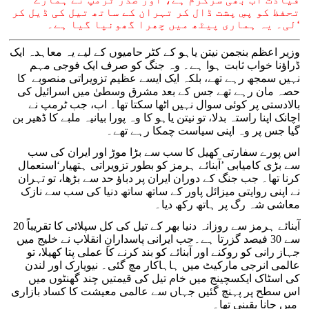
تحفظ کو پسِ پشت ڈال کر تہران کے ساتھ تیل کی ڈیل کر
لی۔ یہ ہماری پیٹھ میں چھرا گھونپا گیا ہے۔‘
وزیر اعظم بنجمن نیتن یاہو کے کٹر حامیوں کے لیے یہ معاہدہ ایک
ڈراؤنا خواب ثابت ہوا ہے۔ وہ جنگ کو صرف ایک فوجی مہم
نہیں سمجھ رہے تھے، بلکہ ایک ایسے عظیم تزویراتی منصوبے کا
حصہ مان رہے تھے جس کے بعد مشرق وسطیٰ میں اسرائیل کی
بالادستی پر کوئی سوال نہیں اٹھا سکتا تھا۔ اب، جب ٹرمپ نے
اچانک اپنا راستہ بدلا، تو نیتن یاہو کا وہ پورا بیانیہ ملبے کا ڈھیر بن
گیا جس پر وہ اپنی سیاست چمکا رہے تھے۔
اس پورے سفارتی کھیل کا سب سے بڑا موڑ اور ایران کی سب
سے بڑی کامیابی ’آبنائے ہرمز کو بطور تزویراتی ہتھیار‘استعمال
کرنا تھا۔ جب جنگ کے دوران ایران پر دباؤ حد سے بڑھا، تو تہران
نے اپنی روایتی میزائل پاور کے ساتھ ساتھ دنیا کی سب سے نازک
معاشی شہ رگ پر ہاتھ رکھ دیا۔
آبنائے ہرمز سے روزانہ دنیا بھر کے تیل کی کل سپلائی کا تقریباً 20
سے 30 فیصد گزرتا ہے۔جب ایرانی پاسدارانِ انقلاب نے خلیج میں
جہاز رانی کو روکنے اور آبنائے کو بند کرنے کا عملی پتا کھیلا، تو
عالمی انرجی مارکیٹ میں ہاہاکار مچ گئی۔ نیویارک اور لندن
کی اسٹاک ایکسچینج میں خام تیل کی قیمتیں چند گھنٹوں میں
اس سطح پر پہنچ گئیں جہاں سے عالمی معیشت کا کساد بازاری
میں جانا یقینی تھا۔