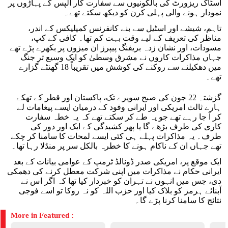
اسٹاک ریزورٹ کی بالکونیوں سے سفارت کار الپس کے پہاڑوں پر
نمودار ہونے والی پہلی کرن کو دیکھ سکتے تھے۔
تاہم، شیشے اور اسٹیل سے بنے کانفرنس کمپلیکس کے اندر،
مناظر کی تعریف کے لیے وقت بہت کم تھا۔ کافی کے کپ،
مسودات، اور نشان زدہ بریفنگ پیپرز ان میزوں پر بکھرے پڑے تھے
جہاں مذاکرات کاروں نے مشرق وسطیٰ کو ایک وسیع تر جنگ
میں دھکیلنے سے روکنے کی کوشش میں تقریباً 18 گھنٹے گزارے
تھے۔
گزشتہ 22 جون کی صبح سویرے تک، پاکستان اور قطر کے تھکے
ہارے ثالث امریکی اور ایرانی وفود کے درمیان ایسے پیغامات لے
کر آ جا رہے تھے جو یہ طے کر سکتے تھے کہ یہ خطہ سفارت
کاری کی طرف بڑھے گا یا پھر کشیدگی کے ایک اور دور کی
طرف۔ یہ مذاکرات پہلے ہی کئی ایسے لمحات کا سامنا کر چکے
تھے جہاں ان کے ناکام ہونے کا خطرہ بالکل سر پر منڈلا رہا تھا۔
ایک موقع پر، امریکی صدر ڈونالڈ ٹرمپ کے عوامی بیانات کے بعد
ایرانی حکام نے مذاکرات میں اپنی شرکت معطل کرنے کی دھمکی
دی، جس میں انہوں نے تہران کو خبردار کیا تھا کہ اگر اس نے
آبنائے ہرمز کو بلاک کیا اور حزب اللہ کو نہ روکا تو اسے فوجی
نتائج کا سامنا کرنا پڑے گا۔
More in Featured :