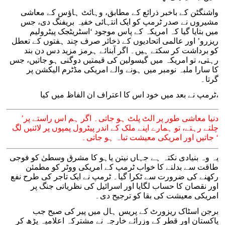
واشنگٹن کے باخبر ذرائع کے مطابق، وہائٹ ہاؤس کے معاشی
مشیروں نے صدر ٹرمپ کو ایک انتہائی خفیہ بریفنگ دی، جس
میں بتایا گیا کہ امریکہ کے پاس موجود ‘اسٹریٹجک پیٹرولیم
ریزرو’ اور عالمی اتحادیوں کے ذخائر صرف چند ہفتوں کے تعطل
کو برداشت کر سکتے ہیں۔ اگر آبنائے ہرمز مزید دس دن بند
رہتی، تو امریکہ میں گیسولین کی قیمتیں دوگنی ہو جاتیں، جس
کا سارا ملبہ نومبر میں ہونے والے امریکی مڈٹرم الیکشن پر
گرتا۔
ٹرمپ نے بعد میں خود اس کا اعتراف ان الفاظ میں کیا،
’دنیا معاشی طور پر الٹ پلٹ ہو جاتی۔ اگر ہم اس راستے پر
چلتے رہتے، تو ہمارے اپنے ملک کے اندر پیٹرول پمپوں پر لائنیں لگ
جاتیں اور امریکی معیشت تباہ ہو جاتی۔ ‘
یہ وہ بنیادی نکتہ ہے جہاں نیتن یاہو کا مشرق وسطیٰ کو فوجی
طاقت سے بدلنے کا خواب ٹرمپ کے امریکی ووٹر کو مطمئن
رکھنے کی ضرورت سے ٹکرا گیا۔ ٹرمپ نے ایک تاجر کی طرح نفع
اور نقصان کا حساب لگایا اور اسرائیل کی نظریاتی جنگ پر
امریکی معیشت کی بقا کو ترجیح دی۔
برجن اسٹاک ریزورٹ کے پریس ہال میں پیر کی صبح جب
پاکستان اور قطر کے وزرائے خارجہ نے مشترکہ اعلامیہ پڑھ کر