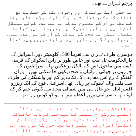
پرچم لہرا رہے تھے۔
یہ جشن ایک ہولناک اور وجودی بقا کی جنگ سے بچ
نکلنے کا سکون تھا۔ تہران کے ایک بوڑھے تاجر رضا
کے مطابق ان کو معلوم ہے کہ یہ معاہدہ کوئی مستقل
امن نہیں ہے، اور امریکہ پر بھروسا نہیں کیا جا
سکتا۔ لیکن یہ کچھ کم ہے کہ کم از کم ہم زندہ ہیں۔
’ بمباری رک گئی ہے اور ایران اپنے پیروں پر کھڑا
ہے۔‘
دوسری طرف تہران سے تقریباً 1500 کلومیٹر دور، اسرائیل کے
دارالحکومت تل ابیب اور خاص طور پر رابن اسکوائر کے قریبی
کیفے میں ماحول اس کے بالکل برعکس تھا۔ اسرائیلیوں کے
چہروں پر چھائی ہوائیاں واضح دیکھی جا سکتی تھیں۔ وہاں
گفتگو کا رخ اس معاہدے کے نکات پر کم اور واشنگٹن کی طرف
سے ملنے والے ’دھوکے‘پر زیادہ تھا۔اسرائیلی فوج کے ایک ریزرو
افسر ایال، جو حال ہی میں شمالی محاذ سے ڈیوٹی ختم کر کے
لوٹے تھے، اسرائیلی وزیر اعظم نیتن یاہو کو کوس رہے تھے۔
’ وہ (نیتن یاہو) ہمیں بتارہے تھے کہ ایران کا
ایٹمی پروگرام ہمیشہ کے لیے ختم کر دیا جائے گا
اور آیت اللہ گھٹنے ٹیک دیں گے۔ لیکن آج کا دن
دیکھو! ایران کا ایٹمی ڈھانچہ جوں کا توں ہے، اس
کے پاس یورینیم کا ذخیرہ موجود ہے، حزب اللہ کی
قیادت اب بھی سرگرم ہے، اور صدر ٹرمپ نے ہمارے