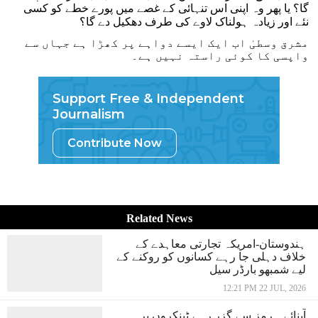
گا؟ یا پھر وہ اپنی اس تنہائی کے غصے میں پورے خطے کو کسی
نئے اور زیادہ ہولناک لاوے کی طرف دھکیل دے گا؟
مشرق وسطیٰ اب ایک ایسے دواہے پر کھڑا ہے جہاں سے
واپسی کا کوئی راستہ نہیں ہے۔
Support Free & Independent
Journalism
Contribute Now
Related News
ہندوستان-امریکہ تجارتی معاہدے کے
خلاف دہلی جا رہے کسانوں کو روکنے کے
لیے شمبھو بارڈر سیل
12:21 PM 22 JUL, 2026
آبنائے ہرمز سے گزر رہے ٹینکروں پر