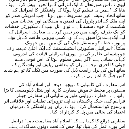
لیوی نے اس صورتحال کا ایک انتہائی گہرا تجزیہ پیش کرتے ہوئے
بتایا کہ ’ہمیں یہ تسلیم کرنا ہوگا کہ واشنگٹن کا اسرائیل کے
ساتھ اتحاد ہمیشہ غیر مشروط نہیں ہوتا۔ جب امریکی صدر کو
اپنے ملک کے اندر پٹرول کی قیمتوں، مہنگائی اور انتخابات میں
شکست کا خوف سستاتا ہے، تو وہ تل ابیب کے سکیورٹی خدشات
کو ایک طرف رکھنے میں دیر نہیں کرتا۔ یہ معاہدہ اسرائیل کے
لیے ایک بہت بڑا سبق ہے کہ وہ کسی بیرونی طاقت کے بل بوتے
پر پورے خطے کو مستقل جنگ کی آگ میں نہیں جھونک
سکتا۔’اسرائیلی سکیورٹی اسٹیبلشمنٹ کے ایک اعلیٰ عہدیدار نے
جو پشیمانی ظاہر کی، وہ پوری اسرائیلی قیادت کی اندرونی
کہانی سناتی ہے، ’اگر ہمیں معلوم ہوتا کہ اس فوجی مہم
جوئی کا آخری نتیجہ تہران کو معاشی ریلیف اور واشنگٹن کے
ساتھ اس کی براہِ راست ڈیل کی صورت میں نکلے گا، تو ہم شاید
اس جنگ کا آغاز ہی نہ کرتے۔‘
اس معاہدے کی کامیابی کے پیچھے دوحہ اور اسلام آباد کی
مہینوں پر محیط خاموش سفارت کاری اور شٹل ڈپلومیسی کا بڑا
ہاتھ ہے۔ قطر نے روایتی طور پر مالیاتی اور سفارتی چینلز
فراہم کیے، جبکہ پاکستان نے اپنے تزویراتی تعلقات اور علاقائی اثر
و رسوخ کو استعمال کرتے ہوئے تہران اور واشنگٹن کے درمیان
اعتماد کی بحالی میں پل کا کردار ادا کیا۔
سفارتی ذرائع کا کہنا ہے کہ ’اسلام آباد مفاہمت نامہ‘ دراصل
اس پورے عمل کی بنیاد تھا، جس کے تحت دونوں ممالک نے پہلے