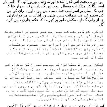
ہونے والی بحث اس قدر’ شدید اور تناؤ سے بھرپور‘تھی کہ کئی بار
ایسا لگا کہ مذاکرات معطل ہو جائیں گے۔ایران نے اصرار کیا کہ
جب تک لبنان پر اسرائیلی حملے بند نہیں ہوتے اور تہران کو اس
کی سکیورٹی کی ضمانت نہیں ملتی، وہ آبنائے ہرمز کو تجارتی
جہاز رانی کے لیے مکمل طور پر کھولنے کا حکم جاری نہیں کرے
گا۔
اس گرہ کو کھولنے کے لیے ایک غیر معمولی اسٹریٹجک
فیصلہ کیا گیا، جسے مشترکہ اعلامیے میں لبنان ڈی
کانفلکشن سیل کا نام دیا گیا ہے۔اس سیل کا مقصد
صدر ڈونالڈ ٹرمپ اور ایرانی صدر مسعود پزشکیان
کے درمیان دستخط شدہ اسلام آباد مفاہمت نامے کے
تحت لبنان میں فوجی کارروائیوں کے مکمل خاتمے کی
نگرانی کرنا ہے۔
لیکن اس پورے میکانزم کی سب سے حیران کن بات اس کی
رکنیت ہے۔ اس سیل میں امریکہ، ایران، پاکستان،
قطر اور لبنانی حکومت شامل ہے۔ یہ مشرق وسطیٰ کی
تاریخ کا شاید پہلا واقعہ ہے کہ اسرائیل کی سرحد پر
ہونے والی جنگ بندی اور سکیورٹی انتظامات کے
فیصلے واشنگٹن اور تہران مل کر کر رہے ہیں، اور اس
میں تل ابیب کو شامل مشورہ تک نہیں کیا گیا۔ یہ وہ
نکتہ ہے جس نے اسرائیلی سکیورٹی اسٹیبلشمنٹ کے
اندر خطرے کی گھنٹیاں بجا دی ہیں۔
اسرائیل کے مقتدر ترین اخبار ‘ہاریٹز’ کے سینئر کالم نگارگڈیون