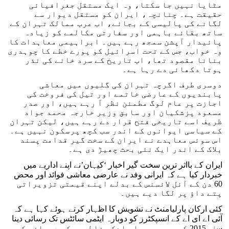
مٹایا نہیں جا سکتا، وہ ایک مستقل جغرافیائی
حقیقت ہے۔ چنانچہ، ایران کو مستقل دیوار سے
لگانے کی پالیسی کے بجائے، اب عرب ممالک تہران کے
ساتھ بقائے باہمی اور سفارتی مکالمے کو زیادہ
پائیدار آپشن سمجھ رہے ہیں۔ ابراہیمی معاہدات کا
وہ خواب، جس کے تحت اسرائیل کو پورے خطے کا چوہدری
بنانا مقصود تھا، اب تاریخ کے سرد خانے کی نذر
ہوتا دکھائی دے رہا ہے۔
دوسری طرف اگرچہ تہران کی گلیوں میں معاشی
پابندیوں کے عارضی خاتمے اور تیل کی فروخت کی
اجازت پر عام لوگ مطمئن نظر آ رہے ہیں، اور صدر
مسعود پزشکیان اور سابق وزیر خارجہ محمد جواد
ظریف اسے تاریخی فتح قرار دے رہے ہیں، لیکن تہران
کے سیاسی ایوانوں کے اندر سب کچھ پرسکون نہیں ہے۔
اس سوئس معاہدے نے ایران کے سخت گیر قدامت پسند
بلاک کے اندر ایک نئی بحث چھیڑ دی ہے۔
ایران کے بااثر ترین سخت گیر اخبار ‘کیہان’نے اپنے اداریے میں
خبردار کیا ہے کہ ایرانی وفد نے عارضی معاشی فوائد اور محض
60 دن کے آئل لائسنس کے بدلے اپنے قیمتی تزویراتی
پتے داؤ پر لگا دیے ہیں۔
کئی ارکان پارلیامنٹ نے تشویش کا اظہار کرتے ہوئے کہا ہے کہ
آئی اے ای اے کے انسپکٹرز کو دوبارہ ایٹمی سائٹس تک رسائی دینا
سنہ 2015 کے جے سی پی او اےکی غلطیوں کو دہرانے کے