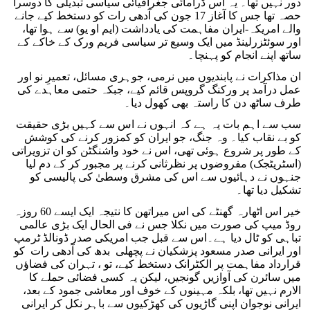
دور نہیں تھا۔ یہ اس ڈرامائی جغرافیائی سیاسی تبدیلی کا دوسرا
حصہ تھا جس کا آغاز 17 جون کی آدھی رات کو دستخط کیے جانے
والے امریکہ-ایران مفاہمت کی یادداشت (ایم او یو) سے ہوا تھا،
اور سوئٹزرلینڈ میں ایک وسیع تر سیاسی فریم ورک کے خاکے کے
ساتھ اپنے انجام کو پہنچا۔
ان مذاکرات نے پابندیوں میں نرمی، جوہری مسائل، تعمیرِ نو اور
عمل درآمد پر ورکنگ گروپس قائم کیے، جبکہ حتمی معاہدے کی
طرف ساٹھ دن کا راستہ بھی کھول دیا۔
سب سے اہم بات یہ ہے کہ انہوں نے اس سے کہیں بڑی حقیقت
کو بے نقاب کیا۔ وہ جنگ، جو ایران کو کمزور کرنے کی کوشش
کے طور پر شروع ہوئی تھی، اس نے خود واشنگٹن کو ان تزویراتی
(اسٹریٹجک) مفروضوں پر نظرثانی کرنے پر مجبور کر کے دم لیا
جنہوں نے دہائیوں سے اس کی مشرق وسطیٰ کی پالیسی کو
تشکیل دیا تھا۔
خیر اس اٹھارہ گھنٹے کی اس میراتھن کا نتیجہ ایک ایسے 60 روزہ
روڈ میپ کی صورت میں نکلا جس نے فی الحال ایک بڑی عالمی
تباہی کو ٹال دیا ہے۔اس سے قبل جب امریکی صدر ڈونالڈ ٹرمپ
اور ایرانی صدر مسعود پزشکیان نے پچھلی بدھ کی آدھی رات کو
قرارداد مفاہمت پر الکٹرانک دستخط کیے، تو ، تہران کی فضاؤں
میں سائرن کی آوازیں گونجیں، لیکن یہ کسی فضائی حملے کا
الارم نہیں تھا، بلکہ مہینوں کے خوف اور معاشی جمود کے بعد،
ایرانی نوجوان اپنی گاڑیوں کی کھڑکیوں سے باہر نکل کر ایرانی