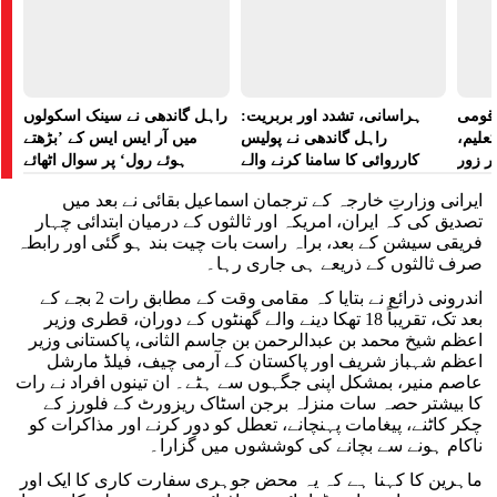
ے قومی
ہراسانی، تشدد اور بربریت:
راہل گاندھی نے سینک اسکولوں
تعلیم،
راہل گاندھی نے پولیس
میں آر ایس ایس کے ’بڑھتے
ر زور
کارروائی کا سامنا کرنے والے
ہوئے رول‘ پر سوال اٹھائے
مظاہرین کے لیے آواز بلند کی
ایرانی وزارتِ خارجہ کے ترجمان اسماعیل بقائی نے بعد میں
تصدیق کی کہ ایران، امریکہ اور ثالثوں کے درمیان ابتدائی چہار
فریقی سیشن کے بعد، براہ راست بات چیت بند ہو گئی اور رابطہ
صرف ثالثوں کے ذریعے ہی جاری رہا۔
اندرونی ذرائع نے بتایا کہ مقامی وقت کے مطابق رات 2 بجے کے
بعد تک، تقریباً 18 تھکا دینے والے گھنٹوں کے دوران، قطری وزیر
اعظم شیخ محمد بن عبدالرحمن بن جاسم الثانی، پاکستانی وزیر
اعظم شہباز شریف اور پاکستان کے آرمی چیف، فیلڈ مارشل
عاصم منیر، بمشکل اپنی جگہوں سے ہٹے۔ ان تینوں افراد نے رات
کا بیشتر حصہ سات منزلہ برجن اسٹاک ریزورٹ کے فلورز کے
چکر کاٹنے، پیغامات پہنچانے، تعطل کو دور کرنے اور مذاکرات کو
ناکام ہونے سے بچانے کی کوششوں میں گزارا۔
ماہرین کا کہنا ہے کہ یہ محض جوہری سفارت کاری کا ایک اور