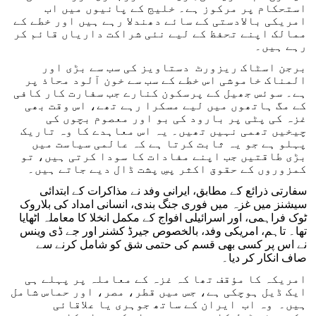
استحکام پر مرکوز ہے۔ خلیج کے پانیوں میں اب
امریکی بالادستی کے سائے دھندلا رہے ہیں اور خطے کے
ممالک اپنے تحفظ کے لیے نئی شراکت داریاں قائم کر
رہے ہیں۔
برجن اسٹاک ریزورٹ دستاویز کی سب سے بڑی اور
المناک خاموشی اس خطے کے سب سے خون آلود محاذ پر
ہے۔ سوئس جھیل کے پرسکون کنارے جب سفارت کار کافی
کے مگ ہاتھوں میں لیے مسکرا رہے تھے، اس وقت بھی
غزہ کی پٹی پر بارود کی بو اور معصوم بچوں کی
چیخیں تھمی نہیں تھیں۔ یہ اس معاہدے کا وہ تاریک
پہلو ہے جو یہ ثابت کرتا ہے کہ عالمی سیاست میں
بڑی طاقتیں جب اپنے مفادات کا سودا کرتی ہیں، تو
کمزوروں کے حقوق اکثر پسِ پشت ڈال دیے جاتے ہیں۔
سفارتی ذرائع کے مطابق، ایرانی وفد نے مذاکرات کے ابتدائی
سیشنز میں غزہ میں فوری جنگ بندی، انسانی امداد کی بلاروک
ٹوک فراہمی، اور اسرائیلی افواج کے مکمل انخلا کا معاملہ اٹھایا
تھا۔ تاہم، امریکی وفد، بالخصوص جیرڈ کشنر اور جے ڈی وینس
نے اس پر کسی بھی قسم کی حتمی شق کو شامل کرنے سے
صاف انکار کر دیا۔
امریکہ کا مؤقف تھا کہ غزہ کے معاملہ پر پہلے ہی
ایک ڈیل ہوچکی ہے، جس میں قطر، مصر، اور حماس شامل
ہیں۔ وہ اب ایران کے ساتھ جوہری یا علاقائی