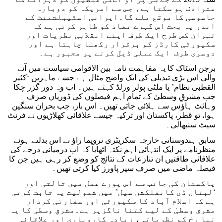
مترادف ہو سکتا ہے، جس سے امریکہ کو دوبارہ
جاسوسی کا موقع ملے گا۔ایرانی اسٹیبلشمنٹ کے
اندر یہ بحث اس گہرے تضاد کو ظاہر کرتی ہے کہ
تہران کس طرح ایک طرف اپنے انقلابی نظریات اور
سکیورٹی کارڈز کو برقرار رکھنا چاہتا ہے اور
دوسری طرف ایک عملی ڈیل کرنے پر مجبور ہے۔
برجن اسٹاک کا یہ مفاہمت نامہ بین الاقوامی سیاست میں آنے
والی اس بڑی تبدیلی کی ایک واضح مثال ہے جسے ماہرین ‘کثیر
القطبی نظام’ یا ملٹی پولر ورلڈ کہتے ہیں۔ اب وہ دور گزر چکا
جب مشرقِ وسطیٰ کے تمام اہم فیصلوں کی ڈوریاں صرف
وہائٹ ہاؤس سے ہلائی جاتی تھیں۔ اس بار، جب بحران سنگین
ہوا، تو قطر، پاکستان اور ترکیہ جیسے علاقائی کھلاڑیوں نے فرنٹ
سیٹ سنبھالی۔
سابق ہندوستانی خارجہ سکریٹری نروپما راؤ نے اس بدلتے ہوئے
منظرنامے پر ایک انتہائی اہم نکتہ اٹھایا کہ اب درمیانی درجے کی
علاقائی طاقتیں ان تنازعات کے نتائج کو وضع کر رہی ہیں جن کا
فیصلہ ماضی میں صرف سپر پاورز کیا کرتی تھیں۔
پاکستان کی جانب سے اس پورے عمل میں ثالثی اور
‘لبنان ڈی کانفلکشن سیل’ میں شمولیت یہ ثابت کرتی
ہے کہ اسلام آباد کا سکیورٹی اور سفارتی کردار
مشرق وسطیٰ کے لیے کتنا ناگزیر ہے۔مشرقِ وسطیٰ کا یہ
نیا رخ کم نظریاتی، زیادہ کاروباری اور علاقائی