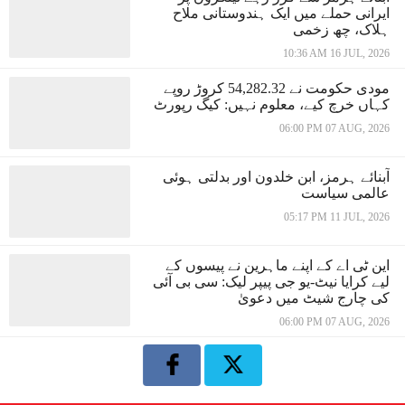
ایرانی حملے میں ایک ہندوستانی ملاح
ہلاک، چھ زخمی
10:36 AM 16 JUL, 2026
مودی حکومت نے 54,282.32 کروڑ روپے
کہاں خرچ کیے، معلوم نہیں: کیگ رپورٹ
06:00 PM 07 AUG, 2026
آبنائے ہرمز، ابن خلدون اور بدلتی ہوئی
عالمی سیاست
05:17 PM 11 JUL, 2026
این ٹی اے کے اپنے ماہرین نے پیسوں کے
لیے کرایا نیٹ-یو جی پیپر لیک: سی بی آئی
کی چارج شیٹ میں دعویٰ
06:00 PM 07 AUG, 2026