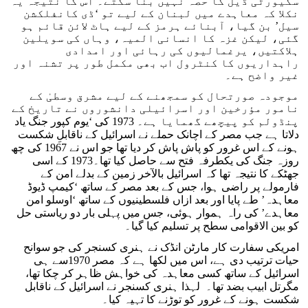
سکیورٹی ڈیل کا حصہ نہیں بنا سکتے۔ اس کا نتیجہ یہ
نکلا کہ معاہدے میں لبنان کے لیے تو ‘ڈی کانفلکشن
سیل’ بن گیا، آبنائے ہرمز کے لیے ہاٹ لائن قائم ہو
گئی، لیکن غزہ کا انسانی المیہ، وہاں کی سویلین
ہلاکتیں، یرغمالیوں کی رہائی اور امدادی
راہداریوں کا کنٹرول اب بھی مکمل طور پر تشنہ اور
غیر واضح ہے۔
موجودہ صورتحال کو سمجھنے کے لیے مشرق وسطیٰ کے
نامور مؤرخین اور اسرائیلی دانشوروں نے تاریخ کے
پنڈولم کو پیچھے گھمایا ہے۔ 1973 کی ‘یوم کپور جنگ یاد
دلاتا ہے جب مصر کے اچانک حملے نے اسرائیل کے ناقابلِ شکست
ہونے کے اس غرور کو پاش پاش کر دیا تھا جو اس نے 1967 کی چھ
روزہ جنگ کی یکطرفہ فتح سے حاصل کیا تھا۔1973 کے اسی
جھٹکے کا نتیجہ تھا کہ اسرائیل بالآخر زمین کے بدلے امن کے
فارمولے پر راضی ہوا، جس کے بعد مصر کے ساتھ ‘کیمپ ڈیوڈ
معاہدہ’ طے پایا اور بعد ازاں فلسطینیوں کے ساتھ ‘اوسلو امن
معاہدے’ کی راہ ہموار ہوئی، جس میں پہلی بار دو ریاستی حل
کو بین الاقوامی سطح پر تسلیم کیا گیا۔
امریکی سفارت کار مارٹن انڈک نے ہنری کسنجر کی جو سوانح
حیات ترتیب دی ہے، اس میں لکھا ہے کہ مصر 1970سے ہی
اسرائیل کے ساتھ کسی معاہدہ کی خواہش ظاہر کر چکا تھا،
مگرتل ابیب بضد تھا۔ لہذا ہنری کسنجر نے اسرائیل کے ناقابل
شکست ہونے کے غرور کو توڑنے کا تہیہ کیا۔