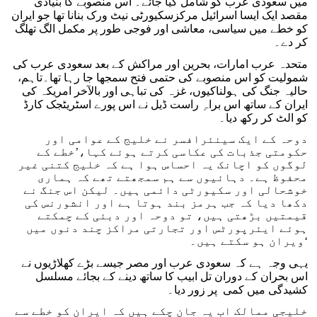
میں سعودی عرب کو شامل کیا جائے۔ اس منصوبے کا بنیادی
مقصد ایک ایسا اسرائیل مرکزسکیورٹی نیٹ ورک بنانا تھا جو ایران
کو خطے میں سیاسی، معاشی اور فوجی طور پر مکمل الگ تھلگ
کر دے۔
متحدہ عرب امارات، بحرین اور مراکش کے بعد سعودی عرب کی
شمولیت کو اس منصوبے کی حتمی فتح سمجھا جا رہا تھا۔تاہم،
حالیہ جنگ کی ہولناکیوں، غزہ کی تباہی اور بالآخر امریکہ کی
ایران کے ساتھ اس براہِ راست ڈیل نے اس پورے اسٹریٹجک کارڈ
کو الٹ کر رکھ دیا۔
دوحہ کے ایک سینئرافسر نے خلیج کے عوامی اور
حکومتی جذبات کی عکاسی کرتے ہوئے کہا،’خطے کے
لوگوں کو اچانک یہ احساس ہوا ہے کہ خلیج کتنی غیر
محفوظ ہے۔ دہائیوں سے ہم سمجھتے تھے کہ ہماری
خوشحالی اور سکیورٹی دائمی ہیں۔ لیکن اس جنگ نے
دکھا دیا کہ جب ہرمز بند ہوتا ہے اور انشورنس کی
قیمتیں بڑھتی ہیں، تو دوحہ اور دبئی کے چمکتے
ہوئے ایئرپورٹس اور تجارتی مراکز چند دنوں میں
ویران ہو سکتے ہیں۔‘
یہی وجہ ہے کہ سعودی عرب اور مصر جیسے بڑے کھلاڑیوں نے
اس بحران کے دوران تل ابیب کا ساتھ دینے کے بجائے مسلسل
کشیدگی میں کمی پر زور دیا۔
خلیجی ممالک اب یہ جان چکے ہیں کہ ایران کو خطے سے