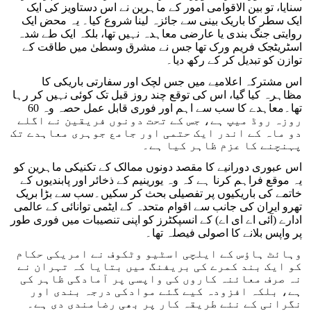
سنایا، تو بین الاقوامی امور کے ماہرین نے اس دستاویز کی ایک
ایک سطر کا باریک بینی سے جائزہ لینا شروع کیا۔ یہ محض ایک
روایتی جنگ بندی یا عارضی معاہدہ نہیں تھا، بلکہ ایک طے شدہ
اسٹریٹجک فریم ورک تھا جس نے مشرق وسطیٰ میں طاقت کے
توازن کو تبدیل کر کے رکھ دیا۔
اس مشترکہ اعلامیے میں جس لچک اور سفارتی باریکی کا
مظاہرہ کیا گیا، اس کی توقع چند روز قبل تک کوئی نہیں کر رہا
تھا۔معاہدے کا سب سے اہم اور فوری قابل عمل حصہ وہ 60
روزہ روڈ میپ ہے، جس کے تحت دونوں فریقین نے اگلے
دو ماہ کے اندر ایک حتمی اور جامع جوہری معاہدے تک
پہنچنے کا عزم ظاہر کیا ہے۔
اس عبوری دورانیے کا مقصد دونوں ممالک کے تکنیکی ماہرین کو
یہ موقع فراہم کرنا ہے کہ وہ یورینیم کے ذخائر اور پابندیوں کے
خاتمے کی باریکیوں پر تفصیلی بحث کر سکیں۔سب سے بڑا بریک
تھرو ایران کی جانب سے اقوام متحدہ کے ایٹمی توانائی کے عالمی
ادارے (آئی اے ای اے) کے انسپکٹرز کو اپنی تنصیبات میں فوری طور
پر واپس بلانے کا اصولی فیصلہ تھا۔
وہائٹ ہاؤس کے ایلچی اسٹیو وٹکوف نے امریکی حکام
کو ایک بند کمرے کی بریفنگ میں بتایا کہ تہران نے
نہ صرف معائنہ کاروں کی واپسی پر آمادگی ظاہر کی
ہے، بلکہ افزودہ کیے گئے موادکی درجہ بندی اور
نگرانی کے نئے طریقہ کار پر بھی رضامندی دی ہے۔