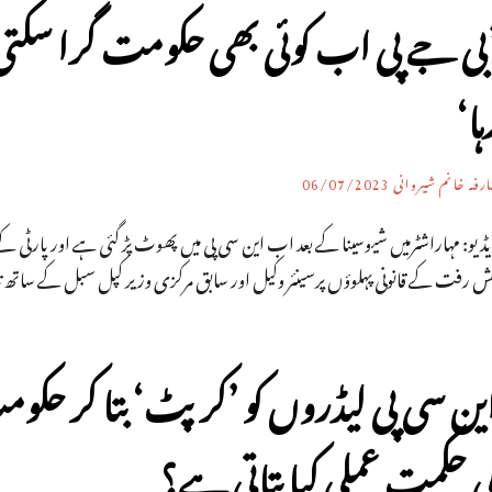
بی جے پی اب کوئی بھی حکومت گرا سکتی
ہا‘
رفہ خانم شیروانی
06/07/2023
یڈیو: مہاراشٹرمیں شیوسینا کے بعد اب این سی پی میں پھوٹ پڑ گئی ہے اور پارٹی
ش رفت کے قانونی پہلوؤں پرسینئر وکیل اور سابق مرکزی وزیر کپل سبل کے ساتھ تبادلہ
ین سی پی لیڈروں کو ’کرپٹ‘ بتا کر حکو
ی حکمت عملی کیا بتاتی ہے؟