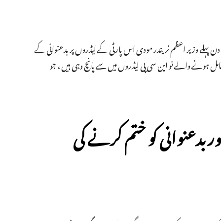
چ دن پہلے وزیر اعظم نریندر مودی اس پارٹی کے لیڈروں پر بدعنوانی کے
 ہونے والے نو این سی پی لیڈروں میں سے پانچ وہی ہیں ، جو
ور بدعنوانی کو ختم کرنے کی