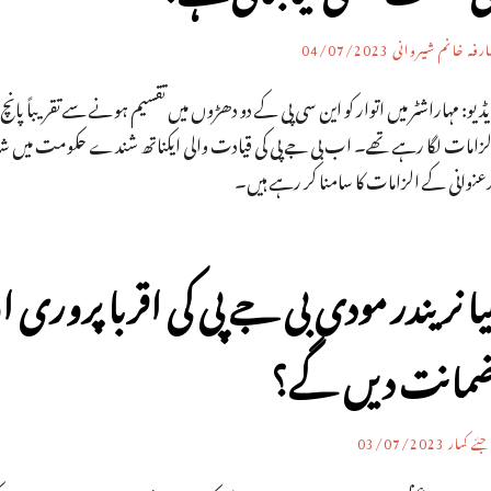
رفہ خانم شیروانی
04/07/2023
ڈیو: مہاراشٹر میں اتوار کو این سی پی کے دو دھڑوں میں تقسیم ہونے سے تقریباً پان
لزامات لگا رہے تھے۔ اب بی جے پی کی قیادت والی ایکناتھ شندے حکومت میں شامل
دعنوانی کے الزامات کا سامنا کر رہے ہیں۔
یا نریندر مودی بی جے پی کی اقربا پروری ا
مانت دیں گے؟
ئے کمار
03/07/2023