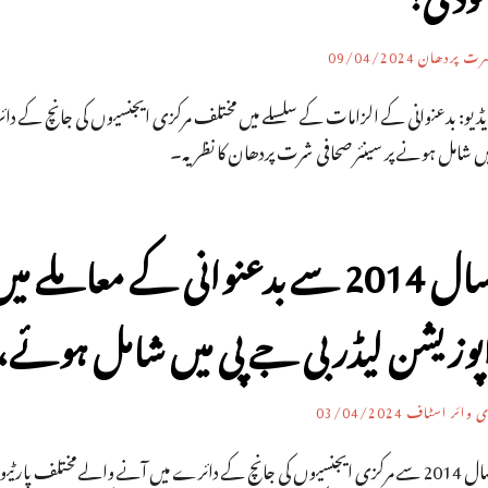
رت پردھان
09/04/2024
یڈیو: بدعنوانی کے الزامات کے سلسلے میں مختلف مرکزی ایجنسیوں کی جانچ کے دا
یں شامل ہونے پر سینئر صحافی شرت پردھان کا نظریہ۔
پوزیشن لیڈر بی جے پی میں شامل ہوئے، 23 کو ملی راحت
ی وائر اسٹاف
03/04/2024