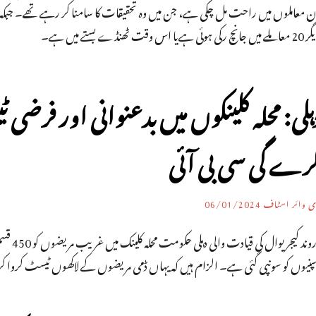
ن معاملوں میں راحت مل چکی ہے، جن میں وہ تحقیقات کا سامنا کر رہے تھے۔ جبک
ں جانچ رکی ہوئی ہےیا اس وقت ٹھنڈے بستے میں ہے۔
ہلی: محلہ کلینکوں میں بدعنوانی اور فرض
رے گی سی بی آئی
ی وائر اسٹاف
06/01/2024
اروند 
مپنیوں کو سونپی گئی ہے۔ الزام ہیں کہ یہاں ڈمی مریضوں کے لاکھوں ٹیسٹ کروا ک