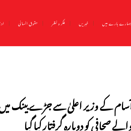
مارے بارے میں
خبریں
فکر و نظر
حقوق انسانی
ادب
سام کے وزیر اعلیٰ سے جڑے بینک میں 
الے صحافی کو دوبارہ گرفتار کیا گیا