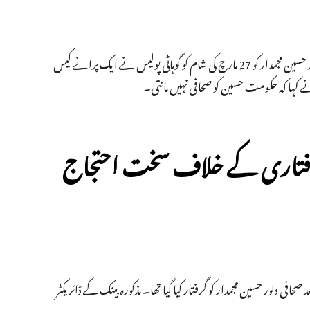
دی کراس کرنٹ کے رپورٹر اور گوہاٹی پریس کلب کے اسسٹنٹ جنرل سکریٹری دلور حسین مجمدار کو 27 مارچ کی شام کو گوہاٹی پولیس نے ایک پرانے کیس
ما نے کہا کہ حکومت حسین کو صحافی نہیں مانتی۔
ی گرفتاری کے خلاف سخت احتجاج
فی دلور حسین مجمدار کو گرفتار کیا گیا تھا۔ مذکورہ بینک کے ڈائریکٹر