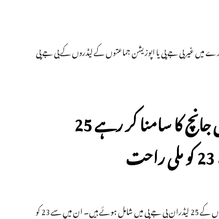
ئرے میں غیر بی جے پی یا اپوزیشن جماعتوں کے لیڈروں کے بی جے پی
سال 2014 سے بدعنوانی کے معاملے میں جانچ کا سامنا کر رہے 25
سال 2014 سے مرکزی ایجنسیوں کی جانچ کے دائرے میں آنے والے مختلف پارٹیوں کے 25 لیڈران بی جے پی میں شامل ہوئے ہیں۔ ان میں سے 23 کو