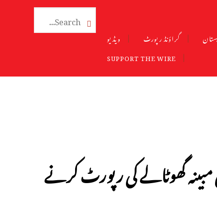

ستان
گراؤنڈ رپورٹ
ویڈیو
SUPPORT THE WIRE
مبینہ گھوٹالے کی رپورٹ کرنے