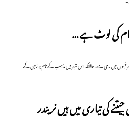
ں۔
 نام کی لوٹ ہے …
سرخیوں میں رہی ہے، حالانکہ اس شہر میں مذہب کے نام پر زمین کے
یتنے کی تیاری میں ہیں نریندر