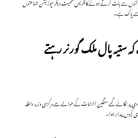
ی کارکنوں سے بات کرتے ہوئے کانگریس سمیت دیگر اپوزیشن جماعتوں
انی سے پاک ہے۔
ہ ستیہ پال ملک گورنر رہتے
 مودی پر لگائے گئے سنگین الزامات کے حوالے سے مرکزی وزیر داخلہ
ی کیوں بیدار ہوا۔