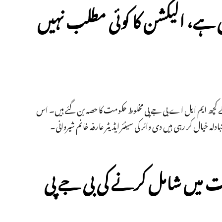
 ہے، الیکشن کا کوئی مطلب نہیں
 کے کچھ ایم ایل اے بی جے پی مخلوط حکومت کا حصہ بن گئے ہیں۔ اس
 خیال کر رہی ہیں دی وائر کی سینئر ایڈیٹر عارفہ خانم شیروانی۔
مت میں شامل کرنے کی بی جے پی