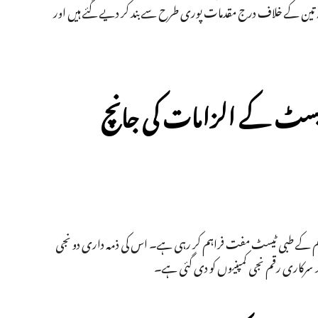
ہ تین کے خلاف درج مقدمات پوری طرح سے بند کر دیے گئے ہیں اور
ی ٹیسٹ کے الزامات کی جانچ
کیجریوال کی قیادت والی دہلی حکومت محلہ کلینک میں غریب مریضوں کو 450 قسم کے طبی ٹیسٹ مفت فراہم کر رہی ہے۔ اس کی ذمہ داری دو نجی
ر سرکاری رقم نجی کمپنیوں کو دی گئی ہے۔