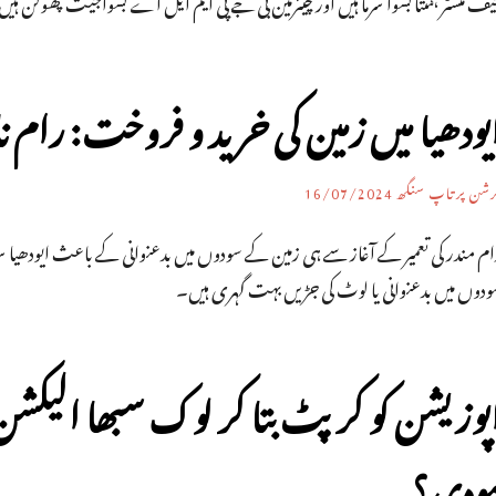
ف منسٹر ہمنتا بسوا شرما ہیں اور چیئرمین بی جے پی ایم ایل اے بسواجیت پھوکن ہی
یودھیا میں زمین کی خرید و فروخت: رام
رشن پرتاپ سنگھ
16/07/2024
ام مندر کی تعمیر کے آغاز سے ہی زمین کے سودوں میں بدعنوانی کے باعث ایودھیا 
ودوں میں بدعنوانی یا لوٹ کی جڑیں بہت گہری ہیں۔
پوزیشن کو کرپٹ بتا کر لوک سبھا الیکشن ج
ودی؟