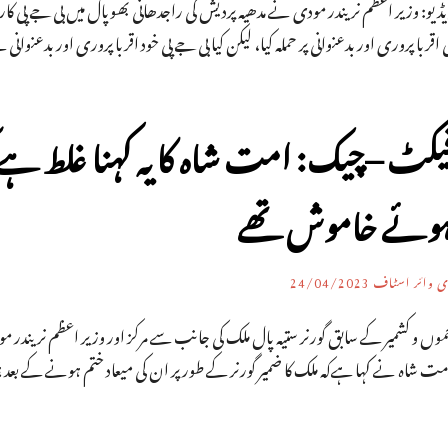
یڈیو: وزیر اعظم نریندر مودی نے مدھیہ پردیش کی راجدھانی بھوپال میں بی جے پ
 اقربا پروری اور بدعنوانی پر حملہ کیا، لیکن کیا بی جے پی خود اقربا پروری اور بدعنو
یکٹ –چیک: امت شاہ کا یہ کہنا غلط ہے ک
وئے خاموش تھے
ی وائر اسٹاف
24/04/2023
وں و کشمیر کے سابق گورنر ستیہ پال ملک کی جانب سے مرکز اور وزیر اعظم نریندر
ت شاہ نے کہا ہےکہ ملک کا ضمیر گورنر کے طور پر ان کی میعاد ختم ہونے کے بعد ہ