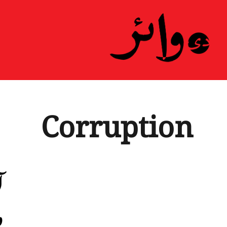
ہ
Corruption
آ
و