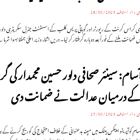
ی وائر اسٹاف
28/03/2025
ں ضمانت ملنے کے فوراً بعد دوبارہ گرفتار کر لیا۔ دریں اثنا، وزیر اعلیٰ ہمنتا بسوا شر
سام: سینئر صحافی دلور حسین مجمدار ک
ے درمیان عدالت نے ضمانت دی
ی وائر اسٹاف
27/03/2025
ام کوآپریٹو اپیکس بینک میں مبینہ بدعنوانی کے خلاف احتجاج کی کوریج کرنے کے بعد صحا