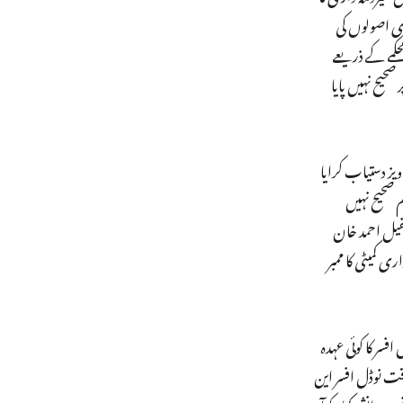
ری اصولوں کی
ے ہوئےاپنے تبصرہ میں لکھا ہے کہ ‘الزام نمبر 3 کے تعلق سے محکمے کے ذریعے
حیح نہیں پایا
یل نے جانچ افسر کودستاویز دستیاب کرایا
زام صحیح نہیں
س سے بادی النظر میں یہ واضح ہوتا ہے کہ سال 2016 اور 2017 میں ڈاکٹر کفیل احمد خان
 کمیٹی کا ممبر
ہ کہ ایک۔ 100 بیڈ اے ایس ای کے نوڈل افسر کا کوئی عہدہ
ت نوڈل افسر این