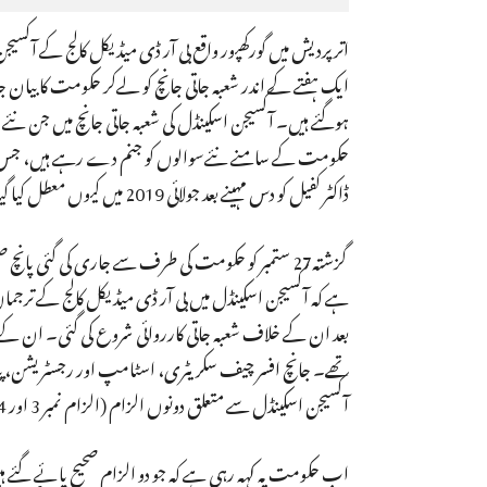
اتر پردیش میں گورکھپور واقع بی آر ڈی میڈیکل کالج کے آکسی
ایک ہفتے کے اندر شعبہ جاتی جانچ کو لےکر حکومت کا بی
ہوگئے ہیں۔ آکسیجن اسکینڈل کی شعبہ جاتی جانچ میں جن نئ
حکومت کے سامنے نئےسوالوں کو جنم دے رہے ہیں، جس کا جو
ڈاکٹر کفیل کو دس مہینے بعد جولائی 2019 میں کیوں معطل کیا گیا اور اتنے وقت بعد کیوں شعبہ جاتی کاروائی شروع کی گئی؟ اس دیری کی وجہ کیاہے؟
گزشتہ27 ستمبر کو حکومت کی طرف سے جاری کی گئی پا
ہے کہ آکسیجن اسکینڈل میں بی آر ڈی میڈیکل کالج کے ترجما
بعد ان کے خلاف شعبہ جاتی کارروائی شروع کی گئی۔ ان کے 
تھے۔ جانچ افسر چیف سکریٹری، اسٹامپ اور رجسٹریشن، پیڈیال
آکسیجن اسکینڈل سے متعلق دونوں الزام (الزام نمبر 3 اور 4)صحیح نہیں پائے گئے۔
اب حکومت یہ کہہ رہی ہے کہ جو دو الزام صحیح پائے گئے ہ