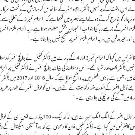
 کفیل نے اس وقت کے پرنسپل ڈاکٹر راجیو مشر کے ساتھ مل‌کر سازش کے تحت سرکا
خلاف ورزی کی۔ ‘جانچ اافسر ہمانشو کمار نے الزام نمبر تین اور چار کو خارج کرت
 افسر کے ذریعے دیا گیا جواب اطمینان بخش معلوم ہوتا ہے۔ یہ الزام ملزم افسر پر ص
ور غیر مدلل ہیں۔ یہ الزام ملزم افسر پر صحیح نہیں پایا جاتا ہے۔ ‘
چیف سکریٹری رجنیش دوبے نے گزشتہ تین اکتوبر کو پریس کانفرنس میں کہا کہ الزام نمبر 3 اور 4 کے بارے میں ڈاکٹر کف
کے انچارج وہ نہیں ڈاکٹر بھوپیندر شرما تھے۔ اس دستاویز کی بنیاد پر جانچ افسر نے ڈاکٹر کفیل پر ال
پایا۔ ان کے مطابق، حکومت کے علم میں کچھ دستاویز آئے ہیں، ج
عےنوڈل افسر کے طورپرخط وکتابت کئے گئے ہیں۔ان کو نوڈل افسر کے طور پر خریداری
یہاں اہم ہے کہ 100 بیڈ اے ای ایس وارڈ کے انچارج اور نوڈل افسر کے الگ الگ عہدے ہیں، ن
انفرنس میں کہا ہے۔ ڈاکٹر کفیل خان کا دعویٰ ہے کہ وہ آکسیجن اسکینڈل کے وق