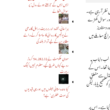
ایس ایس کے ’بڑھتے ہوئے رول‘ پر
تی نظر آ رہی ہے۔
سوال اٹھائے
 اور سوال کھڑے
 دستاویز
ہراسانی، تشدد اور بربریت: راہل گاندھی
ئچ معاملے میں
نے پولیس کارروائی کا سامنا کرنے والے
مظاہرین کے لیے آواز بلند کی
ا لب ولباب یہ
مودی حکومت نے 54,282.32 کروڑ
روپے کہاں خرچ کیے، معلوم نہیں: کیگ
 گیا تھا۔اس کے
رپورٹ
ینڈل سے متعلق
 صحیح پایا، لیکن
کیا ہندوستانی جیلوں میں ہو رہی قیدیوں
کی موت ’فطری‘ ہے؟
گیا ہے۔ اس پر