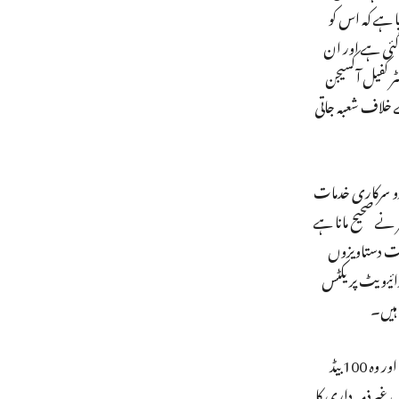
 ہے کہ اس کو
 گئی ہے اور ان
ر کفیل آکسیجن
 خلاف شعبہ جاتی
دو سرکاری خدمات
نے صحیح مانا ہے
نے کا کوئی ثبوت دستاویزوں
ھا اور اس وقت ڈاکٹر کفیل کا پرائیویٹ پریکٹس
اس میں ڈاکٹر کفیل پر الزام لگایا گیا ہے کہ’بی آر ڈی میڈیکل کالج کےشعبہ اطفال میں بچوں کی ناگہانی موت کے معاملے کے وقت وہ موجود تھے اور وہ 100 بیڈ
 غیرذمہ داری کا