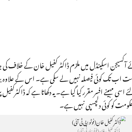
ئے آکسیجن اسکینڈل میں ملزم ڈاکٹر کفیل خان کے خلاف کی ج
ومت اب تک کوئی فیصلہ نہیں لے سکی ہے۔ اس کے علاوہ بہ
ی مہینے افسر مقرر کیا گیا ہے۔ یہ دکھاتا ہے کہ ڈاکٹرکفیل پ
حکومت کو کوئی دلچسپی نہیں ہے۔
ڈاکٹر کفیل خان(فوٹو : پی ٹی آئی)