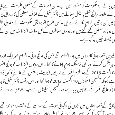
ح نہیں پائے، وہ حکومت کو منظور نہیں ہے۔ان الزامات کے متعلق حکومت نے بتایا
 علاوہ بہرائچ ضلع ہاسپٹل معاملے میں ڈاکٹر کفیل کے خلاف معطلی کی کارروائی کی
چ میں ان پر تین الزام لگائے گئے ہیں۔اس طرح اترپردیش حکومت کے مطابق ڈاکٹ
یں دوبارہ معطل کئے گئے ہیں اور دونوں معاملوں کے کل سات الزامات میں ان کے
فیصلہ نہیں لیا گیا ہے۔
ں شعبہ جاتی کارروائی میں چار الزام تھے جس کی جانچ ہوئی۔الزام نمبر ایک اور 
ٹ پریکٹس کرنے اورنجی نرسنگ ہوم چلانے کا تھا۔ ان دونوں الزامات کو جانچ افسر 
لیکن انہوں نے اپنی رپورٹ میں ایک اہم تبصرہ کیا ہے، ’08 اگست 2016 کے بعد ملزم افسر کے ذریعے پرائیویٹ پریکٹس کئےجا
میں دستیاب نہیں ہے۔ ‘یہ تبصرہ ڈاکٹر کفیل کے حق میں جاتا ہے کیونکہ آکسیجن اسکینڈل 10 اگست 2017 کو ہوا ت
آکسیجن کی کمی جیسی اہم بات فوراً اعلیٰ حکام سے نہیں بتائی، جو ان کی میڈیکل