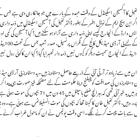
کفیل کا آکسیجن اسکینڈل کے وقت عہدہ کے بارے میں جو جانکاری دی ہے جس 
این ایچ ایم کے نوڈل افسر کے بطور ڈاکٹر کفیل کی آکسیجن اسکینڈل میں ذمہ داری
ھی جواب دینا ہوگا کہ 100 بیڈ اے ای ایس وارڈ کے انچارج کیسے اپنی ذمہ داری سے آزاد ہو سکتے ہیں؟ کیا آکسیجن کی ک
میں لاپروائی اکیلے ڈاکٹ
ان میں سےزیادہ تر آر ٹی آئی کے ذریعے حاصل دستاویز ہیں۔یہ دستاویز بی آر ڈی میڈیک
دستاویزوں کی صداقت کوچیلنج دینا حکومت کے لئے مضحکہ خیز صورت ہی پیدا کر
ضلع ہاسپٹل کا واقعہ 22 ستمبر 2018 کا ہے۔ گزشتہ سال ستمبر میں یہ خبر آئی تھی کہ بہرائچ ضلع ہاسپٹل
ہ داروں سے بات چیت کرنے لگے۔اسی وقت پولیس نے ان کو ماحول خراب کرنے کے