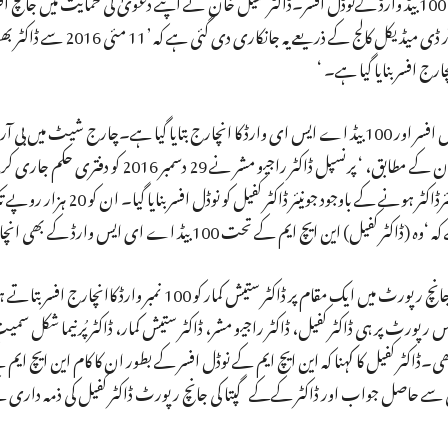
ایچ ایم تھے، نہ کہ 100 بیڈ اے ای ایس وارڈ کے انچارج یا 100 بیڈ وارڈ کےنوڈل افسر۔ڈاکٹر کفیل خان نے اپنے دعویٰ کی حمایت میں
ٹی آئی سے حاصل ثبوت مہیا کرایا تھا۔ اس آر ٹی آئی میں بی آر ڈی میڈیکل کالج 
پولیس چارج شیٹ میں ڈاکٹر کفیل خان کو این ایچ ایم کا نوڈل افسر اور 100 بیڈ اے ایس ای وارڈ کا انچارج بتایا گیا ہے۔چارج 
کےشعبہ اطفال کی صدر ڈاکٹر مہیمامتل کا بیان درج ہے۔بیان کے مطابق، ‘ پرنسپل ڈاکٹر راجیو
خان کو این ایچ ایم میڈیکل کالج کا انچارج بنایا۔ محکمے میں سینئرڈاکٹر 
یچ ایم کے تحت 100 بیڈ اے ای ایس وارڈ کے بھی انچارج تھے۔ ‘
ڈائریکٹر جنرل میڈیکل ایجوکیشن ڈاکٹر کےکے گپتا نے اپنی جانچ رپورٹ میں ایک مقام پر ڈاکٹر ستیش کمار ک
پورٹ پر ہی ڈاکٹر کفیل، ڈاکٹر راجیو مشر، ڈاکٹر ستیش کمار، ڈاکٹرپُرنیما شکل سمیت
۔ڈاکٹر کفیل کا کہنا کہ این ایچ ایم کے نوڈل افسر کے بطور ان کا کام این ایچ ایم
ی سے حاصل جواب اور ڈاکٹر کےکے گپتا کی جانچ رپورٹ ڈاکٹر کفیل کی ذمہ داری