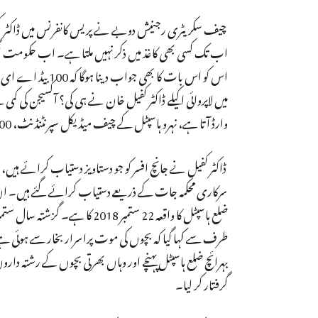
چیف سکریٹری رجنیش دوبے نے پریس کانفرنس میں ڈاکٹر 
اب تک کسی بھی کاغذ میں ذکر نہیں ملتا ہے۔ اب حکومت اگر 
اس کو اس بات کا ب
وارڈ آتا ہے، نہرو ہاسپٹل کے چیف میڈیکل سپرنٹنڈنٹ، 100 بیڈ کے انچارج سمیت دیگر کو کیوں نہیں ذمہ دار ٹھہرایا گیا؟ کیا ان کاکوئی رول نہیں بنتا ہے؟
ڈاکٹر کفیل نے جانچ افسر کو جو دستاویز دستیاب کرائے ہیں، 
سرکاری محکمہ جات کے ذریعے دستیاب کرائے گئے ہیں۔ ان 
بہرائچ ضلع ہاسپٹل پہنچے اور وہاں بھرتی بچوں کے رشت
گرفتار کر لیا۔