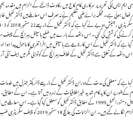
 ایس)کی تحریر پر سرکاری کام کاج میں رکاوٹ ڈالنے کے الزام میں مقدمہ بھی 
میں حکومت پھر فعال ہوئی ہے۔ محکمہ برائےطبی تعلیم نے نہ صرف اس معاملےمیں ڈاکٹر کفیل 
 علاج کرنے کی کوشش کی گئی۔ اس واقعہ کے بارے میں ضلع ہاسپٹل بہرائچ کے چیف م
جس میں کہا گیا ہے کہ ڈاکٹر کفیل کے اس کارنامےسے ہاسپٹل میں افرا تفری کا ماحول پیدا ہوا اور
 اس واقعہ کے تعلق سے ڈاکٹر کفیل کے خلاف بہرائچ کے کوتوالی نگر میں ایف آئی آر 
 ہے کہ معطلی کی مدت کےدوران ڈاکٹر کفیل کے ذریعے ڈائریکٹر جنرل میں خدما
 کےطور پر ان کا یہ کام شدید غیراخلاقیات کے زمرہ میں آتا ہے۔ ان کے مطابق
31 جولائی 2019 کو اتر پردیش سرکاری خادم نظم وضبط اور اپیل دستورالعمل 1999 کے مطابق ڈاکٹرکفیل کو معطل کیا گیا ہے۔ ا
خلاف شعبہ جاتی کاروائی شروع کی گئی ہے جس میں کل تین الزام لگائے گئے ہیں۔ ان الزامات