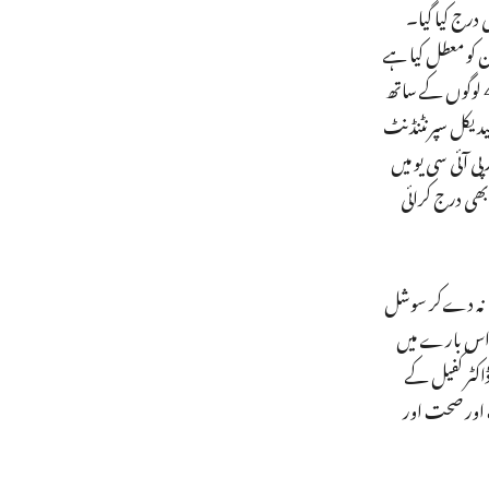
درج کیا گیا۔
خان کو معطل کیا ہے
بلکہ ان کے خلاف شعبہ جاتی جانچ شروع کی گئی ہے۔چیف سکریٹری رجنیش دوبے نے کہا ہے کہ ڈاکٹر کفیل کے ذریعے 22 ستمبر 2018 کو 3-4 لوگوں کے ساتھ
یدیکل سپرنٹنڈنٹ
 پی آئی سی یو میں
بھی درج کرائی
ت نہ دےکر سوشل
، اس بارے میں
س معاملے میں ڈاکٹر کفیل کے
 کی جانچ 18 ستمبر 2019 کو چیف سکریٹری طب اور صحت اور