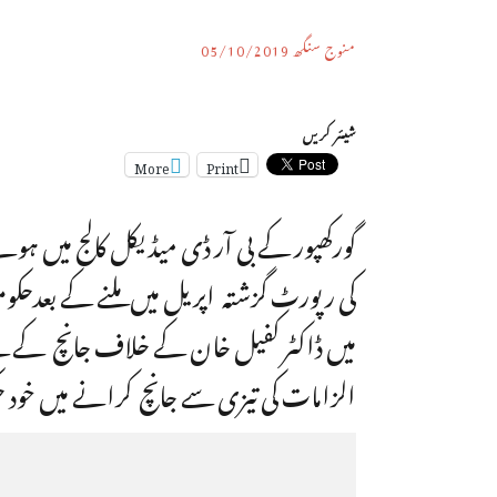
منوج سنگھ
05/10/2019
شیئر کریں
More
Print
گورکھپور کے بی آر ڈی میڈیکل کالج میں ہو
کی رپورٹ گزشتہ اپریل میں ملنے کے بعدحک
میں ڈاکٹر کفیل خان کے خلاف جانچ کے لئے اس
الزامات کی تیزی سے جانچ کرانے میں خود 