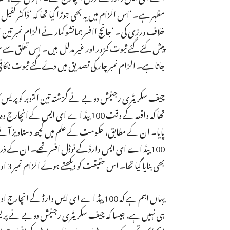
مظہر ہے۔ ‘اس الزام میں یہ بھی جوڑا گیا تھا کہ ‘ڈاکٹر
پیش کئے گئے ثبوت کمزور اور غیر مدلل ہیں۔ اس تعلق سے ملزم
جاتا ہے۔ الزام نمبر چار کی تصدیق میں دئے گئے ثبوت ناکافی ا
تھا کہ واقعہ کے وقت 100 بیڈ اے ای ایس 
100 بیڈ اے ای ایس وارڈ کے نوڈل افسر تھے۔ ان کے ذری
بھی بنایا گیا تھا۔ اس حقیقت کو دیکھتے ہوئے الزام نمبر 3 اور 4 میں آگے کی جانچ کی جا رہی ہے۔ ‘
ہی نہیں ہے، جیسا کہ چیف سکریٹری رجنیش دوبے نے پریس ک