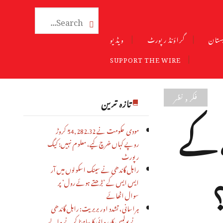

ستان
گراؤنڈ رپورٹ
ویڈیو
SUPPORT THE WIRE
فکر و نظر
تازہ ترین
ے کے
مودی حکومت نے 54,282.32 کروڑ
روپے کہاں خرچ کیے، معلوم نہیں: کیگ
رپورٹ
؟
راہل گاندھی نے سینک اسکولوں میں آر
ایس ایس کے ’بڑھتے ہوئے رول‘ پر
سوال اٹھائے
ہراسانی، تشدد اور بربریت: راہل گاندھی
نے پولیس کارروائی کا سامنا کرنے والے