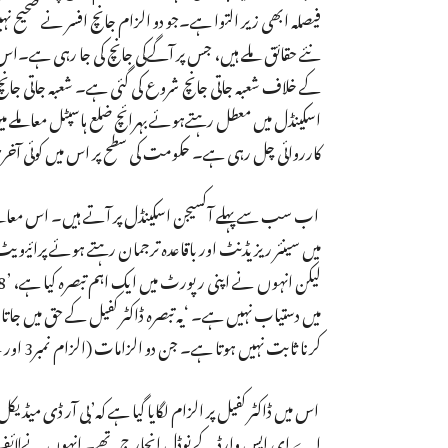
فیصلہ ابھی زیر التوا ہے۔جو دو الزام جانچ افسر نے صحی
نئے حقائق ملے ہیں، جس پر آگےکی جانچ کی جا رہی ہے۔اس کے
کے خلاف شعبہ جاتی جانچ شروع کی گئی ہے۔ شعبہ جاتی جان
اسکینڈل میں معطل رہتےہوئے بہرائچ ضلع ہاسپٹل معاملے م
کارروائی چل رہی ہے۔ حکومت کی سطح پر اس میں کوئی آخری 
اب سب سے پہلے آکسیجن اسکینڈل پر آتے ہیں۔ اس معاملے می
میں سینئر ریزیڈنٹ اور باقاعدہ ترجمان رہتے ہوئے پرائیوی
کرنا ثابت نہیں ہوتا ہے۔ جن دو الزامات (الزام نمبر3 اور 4)کو جانچ افسر نےطےنہیں پایا ہے، وہ آکسیجن اسکینڈل سے سیدھے جڑے ہوئے ہیں۔
اے ای ایس وارڈ کے نوڈل انچارج تھے۔ انہوں نےلائف سیور 