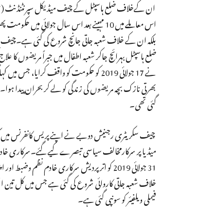
ان کےخلاف ضلع ہاسپٹل کے چیف میڈیکل سپرنٹنڈنٹ (سی ایم
اس معاملے میں 10 مہینے بعد اس سال جولائی 
ضلع ہاسپٹل بہرائچ جاکر شعبہ اطفال میں جبراً مریضوں کا
نے 17 جولائی 2019 کو حکومت کو واقف کرایا، 
بھرتی نازک بچہ مریضوں کی زندگی کو لے کر بحران پیدا ہوا۔
گئی تھی۔
چیف سکریٹری رجنیش دوبے نے اپنے پریس کانفرنس میں کہا
میڈیا پر سرکارمخالف سیاسی تبصرے کیے گئے۔سرکاری خادم
فیملی ویلفیئر کو سونپی گئی ہے۔