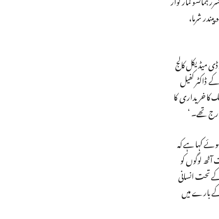
 جانچ افسرر ہمانشو کمار کوآر
کے ذریعے یہ جانکاری دی گئی ہے کہ ’11 مئی 2016 سے ڈاکٹر بھوپیندر شرما،
شیٹ میں بی آر ڈی میڈیکل کالج
 مشر نے 29 دسمبر 2016 کو دفتری حکم جاری کرکے ڈاکٹر کفیل
ہونے کے باوجود جونیئر ڈاکٹر کفیل کو نوڈل افسر بنایا گیا۔ ان کو 20 ہزار روپے تک کا خریداری کا
و 100 نمبر وارڈ کاانچارج افسر بتاتے ہوئے کہا ہے کہ
 آٹھ لوگوں کو
 کے تحت انسانی
 کے بارے میں