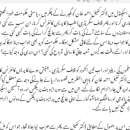
جن اسکینڈل میں ڈاکٹر کفیل احمد خان کو گھیرنے کے چکر میں ریاستی حکومت خود الجھ
ان جاری کرنا اورپھر چیف سکریٹری) طب( کا پریس کانفرنس کرنا، ان سب سے کئی
ے دستاویزوں کے سامنے آنے کی بات کر پھر سے جانچ کرانے کی بات کہی گئی ہے، وہ
اب دینا اس کے لئے کافی مشکل ہوگا۔ حکومت کو یہ بھی جواب دینا ہوگا کہ بہرا
نچ صفحوں کی ریلیز اور اب تین اکتوبر کو چیف سکریٹری رجنیش دوبے کا پریس کانفرنس ک
ن ڈاکٹر کفیل احمد خان کو بادی النظر میں قصوروار پائے جانےکی وجہ سے معطل کیا
اوپر کل چارالزام لگائے گئے، جن میں سے دو پرائیویٹ پریکٹس اور دو آکسیجن اسک
وجی اور مائننگ ہمانشو کمار نے اپنی جانچ میں پرائیویٹ پریکٹس کے دونوں الزام کو
یں اس پر اصول کےمطابق ڈاکٹر کفیل سے پھر سے حزب لیا جانا تھا، جو اس کو مل 