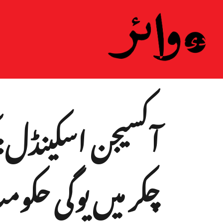
ہ
آکسیجن اسکینڈل: ک
چکر میں یوگی حکو