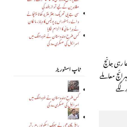
مظاہرین کے لیے آواز بلند کی
سی جے پی تحریک: جنتر منتر پر کھانا پہنچانے
والے ریستوراں پر پولیس کا دباؤ، مالکان
نے ہراسانی کا الزام لگایا
کس طرح ہندوستان نے غزہ جنگ میں
اسرائیل کی عسکری مدد کی
ا رہی جانچ
ٹاپ اسٹوریز
رائچ معاملے
ر لگے
کس طرح ہندوستان نے غزہ جنگ میں
اسرائیل کی عسکری مدد کی
راہل گاندھی نے سینک اسکولوں میں آر