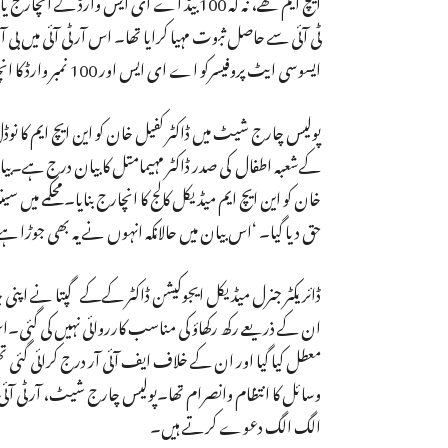
ایسوسی ایٹ پروفیسرکو اے ای ایس اور 100 نمبر وارڈ کا انچارج افسر بنایا گیا ہے۔ ‘
حق دیا گیا۔ ‘اس بیان میں حالانکہ انہوں نے یہ بھی جوڑا ہے کہ ‘وہ (ڈاکٹر کفیل) این ا
ان کے ذریعے رکھ رکھاؤ کی مناسب کارروائی نہیں کی گئی۔اس ر
معطل کیا گیا اور ان کے خلاف ایف آئی آر درج کرائی گئی تھی
وسائل کا انتظام وانصرام تھا۔پولیس چارج شیٹ، آر ٹی آئ
الگ الگ دعوے کرتے ہیں۔