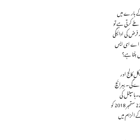
کے بارے میں
 طے کرتی ہے تو
می اور فرض کی ادائیگی
ر کفیل خان نے ہی کی؟ آکسیجن کی کمی کے لئے بی آر ڈی میڈیکل کالج کے نگراں پرنسپل، صدر شعبہ جس کے تحت 100 بیڈ اے ای ایس
ل کالج اور
ے‌گی۔ بہرائچ
 میں 45 دن میں 71 بچوں کی موت ہوئی ہے۔ہاسپٹل کی
طرف سے کہا گیا کہ بچوں کی موت پراسرار بخار سے ہوئی ہے۔ وہیں، ڈاکٹر کفیل خان کا کہنا تھا کہ بچوں کی موت انسفیلائٹس سے ہوئی ہے۔وہ 22 ستمبر 2018 کو
 الزام میں