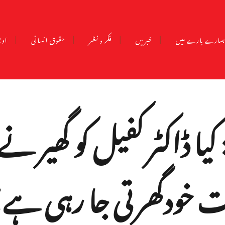
مارے بارے میں
خبریں
فکر و نظر
حقوق انسانی
ادب
یا ڈاکٹر کفیل کو گھیر ن
مت خودگھرتی جا رہی ہے