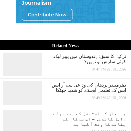
Journalism
Contribute Now
Related News
ترکیہ کا سبق: ہندوستان میں پیپر لیک،
کوئی سازش تو نہیں؟
04:47 PM 29 JUL, 2026
دھرمیندر پردھان کی وداعی سے آر ایس
ایس کے تعلیمی ایجنڈے کو شدید جھٹکا
03:49 PM 28 JUL, 2026
پردھان کے استعفیٰ کے بعد بولے
راہل گاندھی – اس سرکار کو
ہٹانے کا وقت آ گیا ہے