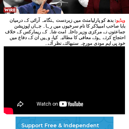
ویڈیو
: بدھ کو پارلیامنٹ میں زبردست ہنگامہ آرائی کے درمیان
بابا صاحب امبیڈکر کا نام سرخیوں میں رہا۔ جہاں اپوزیشن
جماعتوں نے مرکزی وزیر داخلہ امت شاہ کے ریمارکس کے خلاف
احتجاج کرتے ہوئے معافی کا مطالبہ ک
یا، وہیں ان کے دفاع میں
خود پی ایم مودی مورچہ سنبھالتے نظر آئے۔
Support Free & Independent