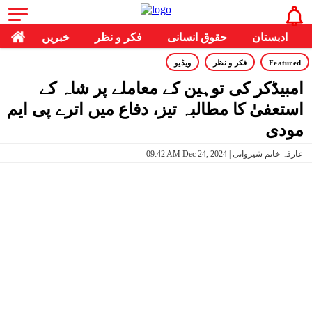
ادبستان
حقوق انسانی
فکر و نظر
خبریں
Featured
فکر و نظر
ویڈیو
امبیڈکر کی توہین کے معاملے پر شاہ کے
استعفیٰ کا مطالبہ تیز، دفاع میں اترے پی ایم
مودی
09:42 AM Dec 24, 2024 | عارفہ خانم شیروانی