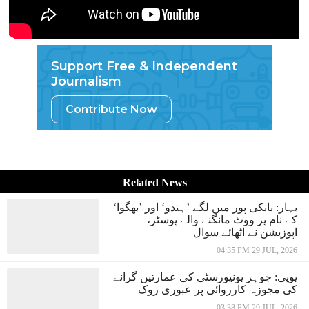
Support Free & Independent
Journalism
Contribute Now
Related News
بہار: بانکی پور میں لگے ’ہندو‘ اور ’بھگوا‘
کے نام پر ووٹ مانگنے والے پوسٹر،
اپوزیشن نے اٹھائے سوال
04:35 PM 29 JUL, 2026
یوپی: جوہر یونیورسٹی کی عمارتیں گرانے
کی مجوزہ کارروائی پر عبوری روک
03:38 PM 29 JUL, 2026