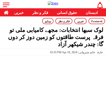
ادبستان
حقوق انسانی
فکر و نظر
خبریں
Featured
خبریں
فکر و نظر
ویڈیو
لوک سبھا انتخابات: مجھے کامیابی ملی تو
فرقہ پرست طاقتوں کو زمین دوز کر دوں
گا: چندر شیکھر آزاد
02:45 PM Apr 18, 2024 | عارفہ خانم شیروانی