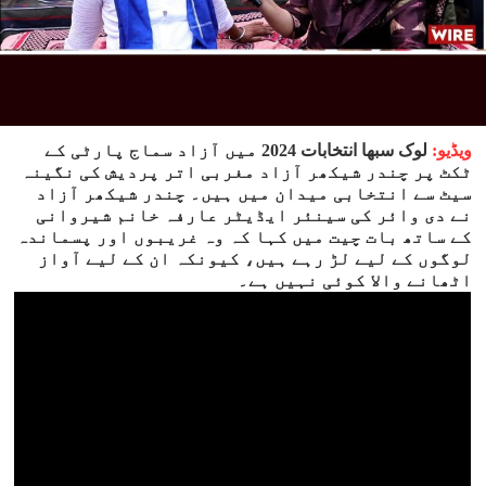
ویڈیو:
لوک سبھا انتخابات 2024 میں آزاد سماج پارٹی کے
ٹکٹ پر چندر شیکھر آزاد مغربی اتر پردیش کی نگینہ
سیٹ سے انتخابی میدان میں ہیں۔ چندر شیکھر آزاد
نے دی وائر کی سینئر ایڈیٹر عارفہ خانم شیروانی
کے ساتھ بات چیت میں کہا کہ وہ غریبوں اور پسماندہ
لوگوں کے لیے لڑ رہے ہیں، کیونکہ ان کے لیے آواز
اٹھانے والا کوئی نہیں ہے۔