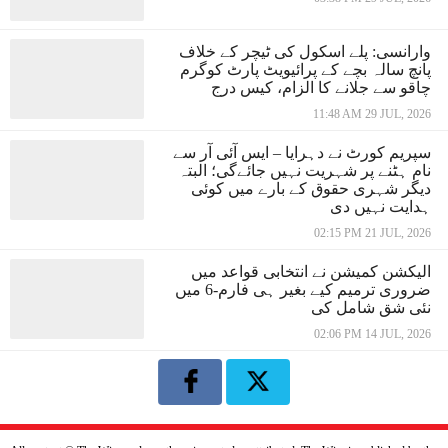
وارانسی: پلے اسکول کی ٹیچر کے خلاف
پانچ سالہ بچے کے پرائیویٹ پارٹ کوگرم
چاقو سے جلانے کا الزام، کیس درج
11:48 AM 29 JUL, 2026
سپریم کورٹ نے دہرایا – ایس آئی آر سے
نام ہٹنے پر شہریت نہیں جائےگی؛ البتہ
دیگر شہری حقوق کے بارے میں کوئی
ہدایت نہیں دی
02:15 PM 21 JUL, 2026
الیکشن کمیشن نے انتخابی قواعد میں
ضروری ترمیم کیے بغیر ہی فارم-6 میں
نئی شق شامل کی
02:06 PM 14 JUL, 2026