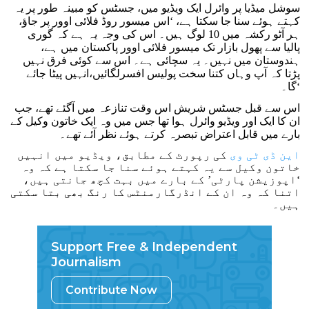
سوشل میڈیا پر وائرل ایک ویڈیو میں، جسٹس کو مبینہ طور پر یہ
تھی
کہتے ہوئے سنا جا سکتا ہے، ‘اس میسور روڈ فلائی اوور پر جاؤ،
ہر آٹو رکشہ میں 10 لوگ ہیں۔ اس کی وجہ یہ ہے کہ گوری
پالیا سے پھول بازار تک میسور فلائی اوور پاکستان میں ہے،
ہندوستان میں نہیں۔ یہ سچائی ہے۔ اس سے کوئی فرق نہیں
پڑتا کہ آپ وہاں کتنا سخت پولیس افسرلگائیں،انہیں پیٹا جائے
گا۔‘
اس سے قبل جسٹس شریش اس وقت تنازعہ میں آگئے تھے، جب
ان کا ایک اور ویڈیو وائرل ہوا تھا جس میں وہ ایک خاتون وکیل کے
بارے میں قابل اعتراض تبصرہ کرتے ہوئے نظر آئے تھے۔
این ڈی ٹی وی
کی رپورٹ کے مطابق، ویڈیو میں انہیں
خاتون وکیل سے یہ کہتے ہوئے سنا جا سکتا ہے کہ وہ
‘اپوزیشن پارٹی’ کے بارے میں بہت کچھ جانتی ہیں،
اتنا کہ وہ ان کے انڈرگارمنٹس کا رنگ بھی بتا سکتی
ہیں۔
Support Free & Independent
Journalism
Contribute Now