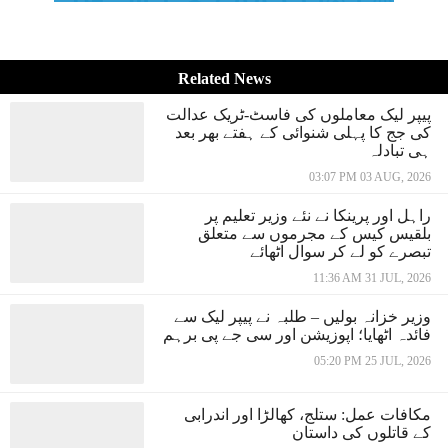
Related News
پیپر لیک معاملوں کی فاسٹ-ٹریک عدالت
کی جج کا پہلی شنوائی کے ہفتے بھر بعد
ہی تبادلہ
03:07 PM 03 AUG, 2026
راہل اور پرینکا نے نئے وزیر تعلیم پر
بلقیس کیس کے مجرموں سے متعلق
تبصرے کو لے کر سوال اٹھائے
11:36 AM 31 JUL, 2026
وزیر خزانہ بولیں – طلبہ نے پیپر لیک سے
فائدہ اٹھایا؛ اپوزیشن اور سی جے پی برہم
05:20 PM 25 JUL, 2026
مکافات عمل: ستلج، کھالڑا اور اندرابی
کے قاتلوں کی داستان