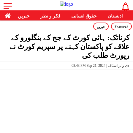
ادبستان
حقوق انسانی
فکر و نظر
خبریں
Featured
خبریں
کرناٹک: ہائی کورٹ کے جج کے بنگلورو کے
علاقے کو پاکستان کہنے پر سپریم کورٹ نے
رپورٹ طلب کی
08:43 PM Sep 21, 2024 | دی وائر اسٹاف