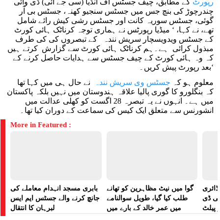
رپورٹ
کے مطابق، چیف جسٹس آف انڈیا (سی جے آئی) ڈی وائی
چندرچوڑ کی بنچ جس میں جسٹس سنجیو کھنہ، جسٹس بی آر
گوئی، جسٹس سوریہ کانت اور جسٹس رشی کیش رائے شامل
تھے، نے کہا، ‘ میڈیا رپورٹس نے ہماری توجہ کرناٹک ہائی کورٹ
کے جسٹس ویدویسچار سریش نندہ کے تبصروں کی کی طرف
مبذول کرائی ہے۔ہم کرناٹک ہائی کورٹ سے گزارش کرتے ہیں
کہ وہ ہائی کورٹ کے چیف جسٹس سے ہدایات حاصل کرنے کے
بعد رپورٹ پیش کریں۔‘
معلوم ہو کہ
جسٹس وی سریش نندہ
نے حال ہی میں کہا تھا
کہ بنگلورو کا گوری پالیا علاقہ ہندوستان میں نہیں بلکہ پاکستان
میں ہے۔ انہوں نے یہ تبصرہ 28 اگست کو کھلی عدالت میں
انشورنس سے متعلق ایک کیس کی سماعت کے دوران کیا تھا۔
More in Featured :
ڈائری
گوا میں نیٹ مظاہرین کو تھانے
بابری مسجد انہدام معاملے کی
لی ڈی
طلب کیا گیا، طویل سوالنامے
جانچ کرنے والے جسٹس ایم ایس
 پیلٹ
میں عمر خالد کے بارے میں
لبرہان کا انتقال
زت دی
پوچھا گیا: رپورٹ