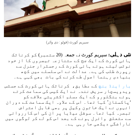
سپریم کورٹ (فوٹو : دی وائر)
نئی دہلی:
سپریم کورٹ نے جمعہ (20 ستمبر) کو کرناٹک
ہائی کورٹ کے ایک جج کے متنازعہ تبصروں کا از خود
نوٹس لیتے ہوئے ہائی کورٹ کے رجسٹرار جنرل سے
رپورٹ طلب کی ہے۔ عدالت نے اس سلسلے میں کچھ
بنیادی رہنما اصول طے کرنے کی بات بھی کہی ہے۔
بار اینڈ بنچ
کے مطابق، کرناٹک ہائی کورٹ کے جسٹس
ویدویسچار سریش نندہ نے ایک کیس کی سماعت کرتے
ہوئے بنگلورو کے ایک مسلم اکثریتی علاقے کو
‘پاکستان’ کہا تھا۔ اس کے علاوہ ایک سماعت کے دوران
انہوں نے ایک خاتون وکیل پر بھی قابل اعتراض
تبصرہ کیا تھا۔ سوشل میڈیا پر ان کی اس کارروائی
سے متعلق وائرل ہونے کے بعد اس کو لے کر لوگوں میں
ناراضگی دیکھی جا رہی ہے۔