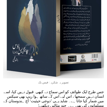
تصویر بہ شکریہ: فیس بک
جس طرح ایک طوائف کو اس سماج نے کبھی قبول نہیں کیا، اسے
انسان نہیں سمجھا ، اس لیے اس کے ساتھ ہوا ریپ بھی سیکس
میں شمار کیا جاتا ہے۔ شاید یہی ’دوجی حیثیت‘ آج ہندوستان کے
مسلمانوں کی بھی ہے۔ چند مثالیں دیکھیے؛