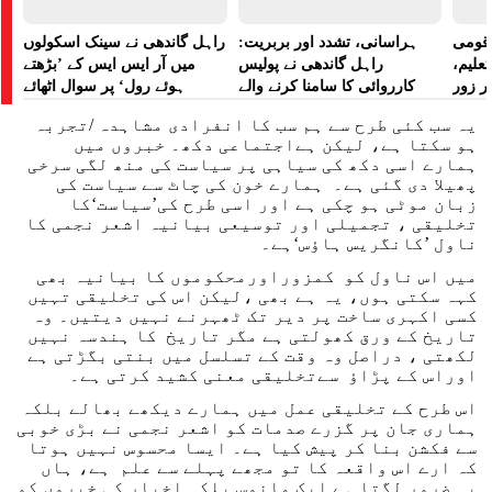
ے قومی
ہراسانی، تشدد اور بربریت:
راہل گاندھی نے سینک اسکولوں
تعلیم،
راہل گاندھی نے پولیس
میں آر ایس ایس کے ’بڑھتے
ر زور
کارروائی کا سامنا کرنے والے
ہوئے رول‘ پر سوال اٹھائے
مظاہرین کے لیے آواز بلند کی
یہ سب کئی طرح سے ہم سب کا انفرادی مشاہدہ /تجربہ
ہو سکتا ہے، لیکن ہےاجتماعی دکھ۔ خبروں میں
ہمارے اسی دکھ کی سیاہی پر سیاست کی منھ لگی سرخی
پھیلا دی گئی ہے۔ ہمارے خون کی چاٹ سے سیاست کی
زبان موٹی ہو چکی ہے اور اسی طرح کی’سیاست‘کا
تخلیقی ، تجمیلی اور توسیعی بیانیہ اشعر نجمی کا
ناول ’کانگریس ہاؤس‘ہے۔
میں اس ناول کو کمزوراورمحکوموں کا بیانیہ بھی
کہہ سکتی ہوں، یہ ہے بھی ،لیکن اس کی تخلیقی تہیں
کسی اکہری ساخت پر دیر تک ٹھہرنے نہیں دیتیں۔ وہ
تاریخ کے ورق کھولتی ہے مگر تاریخ کا ہندسہ نہیں
لکھتی ، دراصل وہ وقت کے تسلسل میں بنتی بگڑتی ہے
اوراس کے پڑاؤ سےتخلیقی معنی کشید کرتی ہے۔
اس طرح کے تخلیقی عمل میں ہمارے دیکھے بھالے بلکہ
ہماری جان پر گزرے صدمات کو اشعر نجمی نے بڑی خوبی
سے فکشن بنا کر پیش کیا ہے۔ ایسا محسوس نہیں ہوتا
کہ ارے اس واقعہ کا تو مجھے پہلے سے علم ہے، ہاں
یہ ضرور لگتا ہے ایک مانوس بلکہ اخبار کی خبروں کو