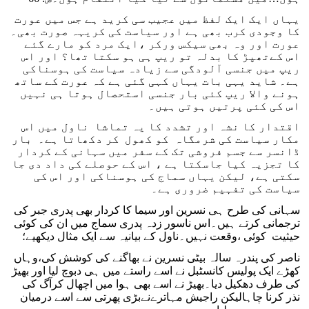
یہاں ایک ایک لفظ میں عجیب سی کرید ہے جس میں عورت
کا وجودی کرب بھی ہے اور سیاست کی کریہہ صورت بھی۔
عورت اور وہ بھی سیکس ورکر ،ایک مرد کو مارے گئے
اس کےتھپڑ کا بدلہ تو ریپ ہی ہو سکتا تھا؟ اور اس
ریپ میں جنسی آلودگی سے زیادہ سیاست کی ہوسناکی
ہے۔ شاید یہی بات یہاں کہی گئی ہے کہ عورت کے ساتھ
ہونے والا ریپ کئی بار جنسی استحصال ہوتا ہی نہیں
اس کی کئی پرتیں ہوتی ہیں۔
اقتدار کا نشہ اور تشدد کا یہ تماشا ناول میں اس
مکار سیاست کی شرمگاہ کو کھول کر دکھاتا ہے۔ بار
ڈانسر سے جسم فروشی تک کے سفر میں سہانی کے کردار
کا تجزیہ کیا جاسکتا ہے ، اس کے حوصلے کی داد دی جا
سکتی ہے، لیکن یہاں سماج کی ہوسناکی اور اس کی
سیاست کی تفہیم ضروری ہے۔
سہانی کی طرح ہی نسرین اور سیما کا کردار بھی پدری جبر کی
ترجمانی کرتے ہیں۔اس ناسور زدہ پدری سماج میں ان کی کوئی
حیثیت کوئی ،وقعت نہیں۔ناول کے بیانیہ سے ایک مثال دیکھیے؛
ناصر کی پندرہ سالہ بیٹی نسرین نے بھاگنے کی کوشش کی،وہاں
کھڑے ایک پولیس کانسٹبل نے اسے راستے میں ہی دبوچ لیا اور بھیڑ
کی طرف دھکیل دیا۔بھیڑ نے اسے بھی ہوا میں اچھال کرآگ کی
نذر کرنا چاہالیکن راجیش مہاترےنےبڑی پھرتی سے اسے درمیان