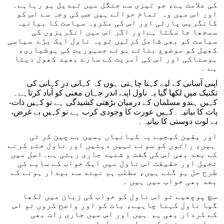
کی علامت ہے، جو تیزی سے جنگل میں تبدیل ہو رہاہے۔
اور اس میں وہ تمام حوالے ہیں جس کی وجہ سے اس کو
کانگریس پارٹی اور اس کی مکروہ سیاست کا بیانیہ
سمجھا جا سکتا ہےاور اگر اس میں انگریزوں کی
سیاست کو بھی شامل کرلیں تویہ ناول ایک بڑے سیاسی
کھیل کو موضوع بناتے ہوئے جمہوریت کی ہوشیاری،
ہوسناکی اور اس کی آمریت کے سارے بھید کھول دیتا
ہے ۔
اپنی آسانی کے لیے کہنا چاہتی ہوں کہ کہانی در کہانی کی
تکنیک میں لکھا گیا یہ ناول اپنے اندر جہان معنی کو آباد کرتاہے۔
کہیں ہندو مسلمان کے درمیان بڑھتی کشیدگی ہے تو کہیں ذات-
پات کا بیانیہ۔کہیں عورت کا وجودی کرب ہے تو کہیں بے غرض،
بے لوث دوستی کا بیانیہ۔
اور یقین کیجیے یہ کہانیاں ہمیں بے چین کر تی
ہیں، راتوں کو سونے نہیں دیتیں اور ناول ختم کرنے
کے بعد بھی اس کی گفت و شنید جاری رہتی ہے۔اصل میں
تخیل اور حقیقت اس ناول میں ایک خواب کے سایے کی
طرح حل ہو گئے ہیں، مطلب ہم نیند سے بیدار ہونے کے
بعد بھی خواب میں ہیں ۔
سچ پوچھیے تو اس ناول کو خواب کی زبان میں لکھا
گیا ناول کہنا چاہیے، بات کو اور واضح کروں تو اس
کے کردار بھی ہم ہیں اور اس میں جاری رات بھی
ہمارے ہی خون کی سیاہی سے لپٹی ہے۔