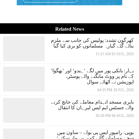
Related News
کھرگون تشدد: پولیس کی جانب سے ملزم
بنائے گئے گیارہ مسلمانوں کو بری کیا گیا
11:25 AM 05 AUG, 2026
بہار: بانکی پور میں لگے ’ہندو‘ اور ’بھگوا‘
کے نام پر ووٹ مانگنے والے پوسٹر،
اپوزیشن نے اٹھائے سوال
04:35 PM 29 JUL, 2026
بابری مسجد انہدام معاملے کی جانچ کرنے
والے جسٹس ایم ایس لبرہان کا انتقال
03:36 PM 06 AUG, 2026
یوپی: رامپور ایس پی بولے – ساون میں
سچے مسلمان گائے کو نہیں مار سکتے؛