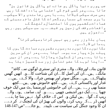
”جب پوری دنیا پاگل ہو جائے تو پاگل پن قانون بن
جاتا ہے…پھر کسی قوم کی اجتماعی یادداشت کا ریپ
بھی صرف سیکس کہلاتا ہے…باہمی رضامندی والا سیکس…
بابری مسجد کی مسماری،گجرات کا قتل عام،ممبئی کے
فسادات،کشمیریوں کا استحصال،لنچنگ کے
واقعات،وقف کی زمین پر قبضہ…یہ سب سیکس ہیں۔ریپ
تھوڑی ہیں…“
”یہاں بلڈوزر بھی ریپ نہیں کرتا،سیکس کرتا
ہےمائی لارڈ…وہ
مکانوں،دکانوں،مدرسوں،مقبروں،عبادت گاہوں کا
پہلے بڑے پیار سے بوسہ لیتا ہے…پھر ان کی سرین
دباتا ہے…پھران کےکپڑے پھاڑتا ہے…پھر ان میں
اپنا لوہے کا عضو تناسل زور سے گھسیڑ دیتا ہے…“
”قانون بنانے اورچلانے والے منتری اور سنتری لوگوں سے کاغذ
مانگتے ہیں…ان کی اصل کا…ان کی شناخت کا…وہ انھیں گھس
پیٹھیاکہتے ہیں…منگل سوتر اور بھینس چرانے والا کہتے ہیں…
غدار اور پاکستانی کہتے ہیں…کچھ خاموش بھی ہیں…کچھ
منمنا بھی رہے ہیں…ان کی خاموشی اورمنمناہٹ میں ایک خوف
چھپا ہے…ایک دور اندیشی چھپی ہے…وہ اپنے سامنے ہونے والے
ریپ کے گواہ ہیں لیکن وہ اس کے خلاف گواہ نہیں بننا چاہتے…
انھیں ڈر ہےکہ ریپ کرنے والوں کی بھیڑ ان کی لنچنگ نہ کر دے…
ان کا وجود جنگل کی سیاست سے ناپیدنہ ہو جائے…“ص:147-148