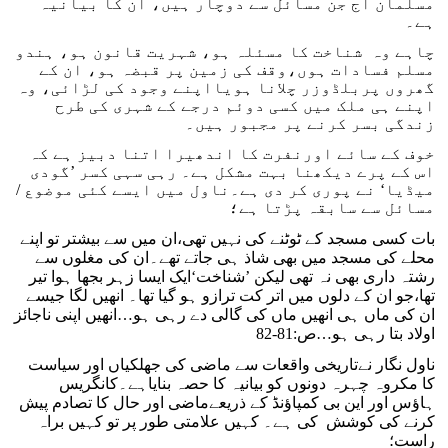
مسلمان آج جن مسائل سے دوچار ہیں، ان کا بیانیہ
ہے۔
چاہے وہ شناخت کا مسئلہ ہو، شہریت قانون ہو، ہندو
مسلم فسادات ہوں،وقف کی زمین پر قبضہ ہو، ان کے
گھروں پربلڈوزر چلانا ہویااپنے وجود کی لڑائی، وہ
اپنے ہی ملک میں کسی دوئم درجے کے شہری کی طرح
زندگی بسر کرنے پر مجبور ہیں۔
خوف کے سائے اورنفرت کا اندھیرا اتنا دبیز ہے کہ
اس کے پرے دیکھنا بہت مشکل ہے۔ رہی سہی کسر ’گودی
میڈیا‘ نے پوری کر دی ہے۔ناول میں ایسے کئی موضوع /
مسائل سے سابقہ پڑتا ہے؛
بات کسی مسجد کے ٹوٹنے کی نہیں تھی،ان میں سے بیشتر تو اپنے
محلے کی مسجد میں بھی شاذ ہی جاتے تھے۔ان کی مغلوں سے
رشتہ داری بھی نہ تھی لیکن ’شناخت‘ایک ایسا زہر بجھا ہوا تیر
تھا،جو ان کے دلوں میں اتر کت ترازو ہو گیا تھا۔ انھیں لگا جیسے
ان کی ماں ہی انھیں ماں کی گالی دے رہی ہو…انھیں اپنی ناجائز
اولاد بتا رہی ہو…ص:81-82
ناول نگار نےتاریخی واقعات سے ماضی کی جھلکیاں اور سیاست
کا مکروہ چہرہ دونوں کو بیانیہ کا حصہ بنایاہے۔کانگریس
ہاؤس اور این بی کمپاؤنڈ کے ذریعےماضی اور حال کا تصادم پیش
کرنے کی کوشش کی ہے۔ کہیں علامتی طور پر تو کہیں براہ
راست؛