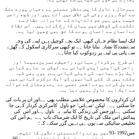
بہرحال ، ناول کا پس منظر ممبئی ہے ،جہاں پورے ملک
سے لوگ روزی روٹی کی تلاش میں آتے ہیں اور کچھ راجن
جیسے بھی ہیں جو ذات -پات کے جابرانہ نظام سے
نکلنے کی کوشش میں یہاں کا رخ کرتے ہیں۔ اس نظام
نےانسان سے انسان ہونے کا حق بھی چھین لیا ہے۔
ایک ایسا نظام جہاں کبھی ایک بچے کوچپل پہن لینے کی وجہ
سےتشددکا نشانہ بنایا جاتا ہے تو کبھی سرکاری اسکول کے گھڑے
سے پانی پی لینے پر زدوکوب کیا جاتاہے۔
اس طرح ہرکردار سہانی، راجیش،نسرین،سیما اور
راجن کی اپنی اپنی کہانی ہے۔لیکن یہ ساری کہانی
ایک بڑے بیانیہ کی ذیلی کہانی ہے، یوں بھی کہہ
سکتے ہیں کہ کئی کہانیوں کو ایک مرکزی کہانی میں
تبدیل کرتے ہوئے اشعر نجمی نے ہندوستان کے حوالے
سے ایک اہم ناول ہمیں دیا ہے۔
ان کرداروں کا مخصوص علامتی مطلب بھی ہےاور ان پر بات کی
جا سکتی ہے۔ لیکن ‘سہانی’ جو ناول کامرکزی کردار کہی جا
سکتی ہےاورجس کی زندگی کا بیانیہ یہ ناول ہےاور اس کی
پیدائش اس ملک کی تاریخ کا ایک شرمناک باب ہے، ہم اس کی
تخلیقی سائیکی سے یوں ہی نہیں گزر سکتے کہ؛
میں1992 -93میں ہونے والےممبئی دنگوں کا نتیجہ
ہوں…میں مسلمانوں سے لیا گیا انتقام ہوں۔ص: 66