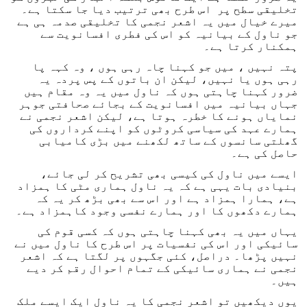
تخلیقی سطح پر اس طرح بھی ترتیب دیا جا سکتا ہے۔
میرے خیال میں یہ اشعر نجمی کا تخلیقی صدمہ ہی ہے
جو ناول کے بیانیہ کو اس کی فطری افسانویت سے
ہمکنار کرتا ہے۔
پتہ نہیں ، میں جو کہنا چاہ رہی ہوں ، وہ کہہ پا
رہی ہوں یا نہیں، لیکن ان باتوں کے پس پردہ یہ
ضرور کہنا چاہتی ہوں کہ ناول میں یہ وہ مقام ہیں
جہاں بیانیہ میں افسانویت کے بجائے صحافتی جوہر
نمایاں ہونے کا خطرہ ہوتا ہے، لیکن اشعر نجمی نے
ہمارے عہد کی سیاسی کروٹوں کو اپنے کرداروں کی
گھلتی سانسوں کے ساتھ لکھنے میں بڑی کامیابی
حاصل کی ہے۔
ایسے میں ناول کی کیسی بھی تشریح کر لی جائے،
بنیادی بات یہی ہے کہ یہ ناول ہماری مٹی کا ہمزاد
ہے، ہمارا ہمزاد ہے اور اس سے بھی بڑھ کر یہ کہ
ہمارے دکھوں کا اور ہمارے نفسی وجود کاہمزاد ہے۔
یہاں میں یہ بھی کہنا چاہتی ہوں کہ کسی قوم کی
سائیکی اور اس کی نفسیات پر اس طرح کا ناول میں نے
نہیں پڑھا۔ دراصل، کئی جگہوں پر لگتا ہے کہ اشعر
نجمی نے ہماری سائیکی کے تمام احوال رقم کر دیے
ہیں۔
یوں دیکھیں تو اشعر نجمی کا یہ ناول ایک ایسے ملک