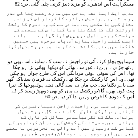
مسکراہٹ اس اندھیرے کو مزید دبیز کرتی چلی گئی۔ص: 82
مذہب ایک ایسا نشہ ہے جس میں سارے رشتے چتا کی نذر
ہو جاتے ہیں۔راجیش مہاترے کا کردار اس کی زندہ
مثال کہی جا سکتی ہے۔بھائی سے کب وہ دھرم کا رکشک
اورتلک نگر کا کنگ بنا دیا گیا۔ا س کے پیچھے کی
سیاست کو بھی ناول میں پیش کیا گیا ہے۔ نہ جانے
ایسے کتنے راجیش ہمارے آس پاس موجود ہیں جنھیں
شاکھا میں مذہب کا نشہ دے کر جانور میں تبدیل کیا
جارہا ہے۔
سیما بیچ بچاؤ کرنے آئی تو راجیش نے سب کے سامنے اسے بھی دو
ہاتھ جڑ دیے۔بہن نے غور سے بھائی کو دیکھا۔بھائی بڑا ہو چکا
تھا۔ اس کی سوئی ہوئی مردانگی اس کی طرح جوان ہو چکی
تھی۔وہ اس کا رکشک بن چکا تھا۔رکشک نے فرمان سنایاکہ گھر
سے باہر نکلنا بند۔جب ماں نے اسے گالی دیتے ہوئےپوچھا کہ تیرا
پیٹ کون بھرے گا؟تو رکشک نے ماں کو بھی دوتھپڑ رسید کر کے
اس کے دودھ کا قرض وہیں ادا کر دیا۔ص:60
یوں تو یہ سہانی، راجیش، راجن ،سیما،نسرین کی
کہانی ہے، لیکن ناول نگار نے جنگل میں تبدیل
ہوتےاس ملک کے تقریباًسبھی مسائل کو ناول کے
بیانیہ میں سمیٹنے کی کوشش کی ہے۔ ان کرداروں کی
کہانی کے درمیان میں آنے والی یہ تحریریں با معنی
بھی ہیں اور موجودہ ہندوستان،خصوصی طور پر