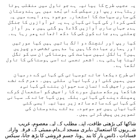
یہ عجیب طرح کا بیانیہ ہے جو ناول میں منقلب ہوتا
رہتاہے، ریپ اور سیکس کے اس بُعد میں ہی ہندوستان
کی ساری سیاست کا استعارہ موجود ہے، ایسے میں یہ
کسی کردار کی کہانی کہاں ہے یہ تو آوازوں کا جنگل
ہے، جہاں ساری آوازیں گڈمڈ ہو گئی ہیں ، ہر آواز
چھلنی ہے، جانے کون کس کا دکھ اٹھائے پھر رہا ہے۔
کیا ریپ اور لنچنگ دو الگ باتیں ہیں کیا عورتیں
اور ہماری عبادت گاہیں یا مذہبی تشخص دو چیزیں
ہیں؟ بالکل نہیں سیاست کی ہوسناکی ان سب کو نگل
لینا چاہتی ہے۔ اشعر نجمی نے اسی ہوسناکی کا ناول
لکھا ہے۔
اس طرح دیکھا جائے توسہانی کی کہانی کے درمیان
میں ہمیں کئی اور کہانیاں ملتی ہیں۔ دھرم کے نشے
میں راجیش کے انسان سے حیوان بننے کی کہانی،
شاکھا پرمکھ سنیل مورے کا راجیش کو استعمال کرکے
پھینک دینے کی کہانی۔بلکہ یوں کہا جائے کہ سہانی
کی کہانی کے ساتھ ساتھ زیر بیانیہ ایسی کئی
کہانیاں ہیں جو موجودہ بدلتے ہندوستان کی
تصویریں پیش کرتی ہیں۔
شاکھا کی بڑھتی طاقت، اپنے مطلب کے لیے معصوم، غریب
شہریوں کا استعمال ،بابری مسجد انہدام،ممبئی کے فرقہ وارانہ
فسادات ، ڈانس بار کا بند ہونا، جسم فروشی کا بڑھ جانا، سیکس