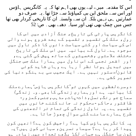
اس کا مقدمہ میرے لیے یوں بھی اہم تھا کہ یہ کانگریس ہاؤس
اور اس سے ملحق این بی کمپاؤنڈ سے جڑا تھا۔یہ صرف دو
عمارتیں ہی نہیں بلکہ ان سے وابستہ ان کا تاریخی کردار بھی تھا
جس میں چمک بھی تھی اور سیاہ دھبے بھی۔ ص: 52
کانگریس پارٹی کی تاریخ، جنگ آزادی میں اس کا
رول، ملک کی تقسیم ، تقسیم کے بعد شروع ہونے والی
اس کی سیاست اور کئی سیاست دانوں کا ذکر ناول میں
موجود ہے۔ناول کے بیانیہ میں اس ملک کی تاریخ
مختلف علامتوں ،شخصیتوں کے ساتھ پیش کی گئی ہے،
اور اشعر نجمی کے اس ناول میں ہمارا ملک جس جنگل
میں تبدیل ہوتا نظر آ رہا ہے وہاں شاید کوئی
قانون/دستور نہیں ہے۔ ایک عجیب سی بے ہنگم دنیا کی
تصویر کشی ہے۔
دوسرےلفظوں میں کہوں تو’کانگریس ہاؤس‘ہمارےملک
کا بیانیہ ہے اورہماری زندگی کابھی۔وہ زندگی/
سماج جو رنگ،نسل،ذات-پات،مذہب،جنس،کمزور-
طاقتور ،حاکم -محکوم نہ جانے کتنے خانوں میں
تقسیم ہے۔یہ ناول زندگی کی تمام تر الجھنوں کی
طرح ہمارے سامنے کئی سوال چھوڑ جاتا ہے۔
یہ کانگریس ہاؤس کیا ہے؟ راجیش کون ہے؟انھیں کون
پیدا کر رہا ہے؟ سیما، نسرین، سہانی کون ہیں؟یہ
کون سا جنگل ہے جہاں لکڑ بگھے تعداد میں زیادہ ہو