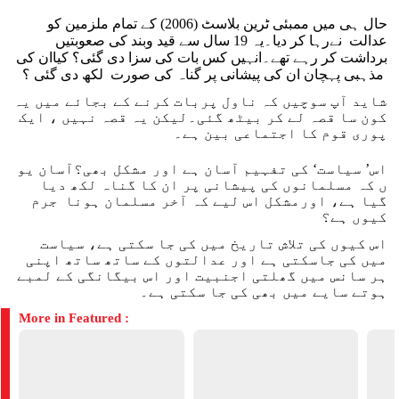
حال ہی میں ممبئی ٹرین بلاسٹ (2006) کے تمام ملزمین کو
عدالت نےرہا کر دیا۔یہ 19 سال سے قید وبند کی صعوبتیں
برداشت کر رہے تھے۔انہیں کس بات کی سزا دی گئی؟ کیاان کی
مذہبی پہچان ان کی پیشانی پر گناہ کی صورت لکھ دی گئی ؟
شاید آپ سوچیں کہ ناول پربات کرنے کے بجائے میں یہ
کون سا قصہ لے کر بیٹھ گئی۔لیکن یہ قصہ نہیں ، ایک
پوری قوم کا اجتماعی بین ہے۔
اس’ سیاست‘ کی تفہیم آسان ہے اور مشکل بھی؟آسان یو
ں کہ مسلمانوں کی پیشانی پر ان کا گناہ لکھ دیا
گیا ہے، اورمشکل اس لیے کہ آخر مسلمان ہونا جرم
کیوں ہے؟
اس کیوں کی تلاش تاریخ میں کی جا سکتی ہے، سیاست
میں کی جاسکتی ہے اور عدالتوں کے ساتھ ساتھ اپنی
ہر سانس میں گھلتی اجنبیت اور اس بیگانگی کے لمبے
ہوتے سایے میں بھی کی جا سکتی ہے۔
More in Featured :