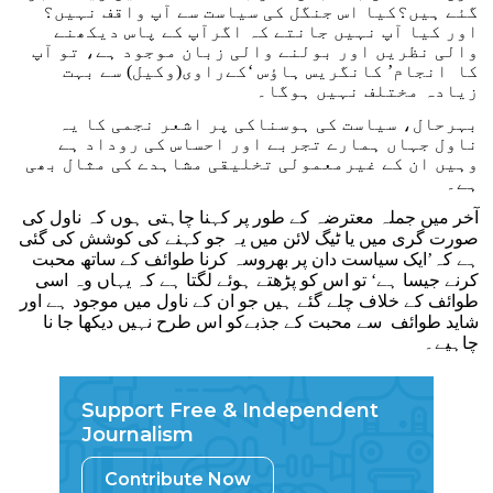
گئے ہیں؟کیا اس جنگل کی سیاست سے آپ واقف نہیں؟
اور کیا آپ نہیں جانتے کہ اگرآپ کے پاس دیکھنے
والی نظریں اور بولنے والی زبان موجود ہے، تو آپ
کا انجام’ کانگریس ہاؤس ‘کےراوی(وکیل) سے بہت
زیادہ مختلف نہیں ہوگا۔
بہرحال، سیاست کی ہوسناکی پر اشعر نجمی کا یہ
ناول جہاں ہمارے تجربے اور احساس کی روداد ہے
وہیں ان کے غیرمعمولی تخلیقی مشاہدے کی مثال بھی
ہے۔
آخر میں جملہ معترضہ کے طور پر کہنا چاہتی ہوں کہ ناول کی
صورت گری میں یا ٹیگ لائن میں یہ جو کہنے کی کوشش کی گئی
ہے کہ’ایک سیاست دان پر بھروسہ کرنا طوائف کے ساتھ محبت
کرنے جیسا ہے‘ تو اس کو پڑھتے ہوئے لگتا ہے کہ یہاں وہ اسی
طوائف کے خلاف چلے گئے ہیں جو ان کے ناول میں موجود ہے اور
شاید طوائف سے محبت کے جذبےکو اس طرح نہیں دیکھا جا نا
چاہیے۔
Support Free & Independent
Journalism
Contribute Now