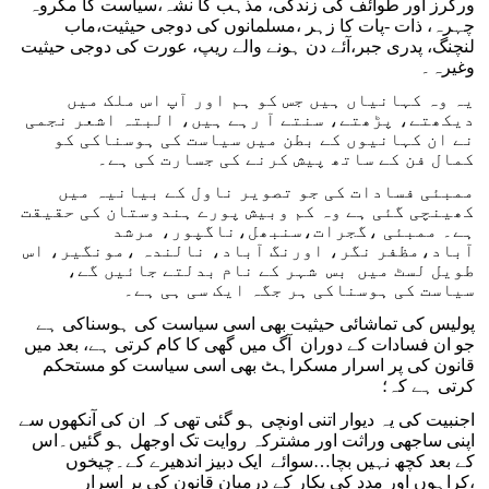
ورکرز اور طوائف کی زندگی، مذہب کا نشہ،سیاست کا مکروہ
چہرہ، ذات -پات کا زہر ،مسلمانوں کی دوجی حیثیت،ماب
لنچنگ، پدری جبر،آئے دن ہونے والے ریپ، عورت کی دوجی حیثیت
وغیرہ۔
یہ وہ کہانیاں ہیں جس کو ہم اور آپ اس ملک میں
دیکھتے، پڑھتے، سنتے آ رہے ہیں، البتہ اشعر نجمی
نے ان کہانیوں کے بطن میں سیاست کی ہوسناکی کو
کمال فن کے ساتھ پیش کرنے کی جسارت کی ہے۔
ممبئی فسادات کی جو تصویر ناول کے بیانیہ میں
کھینچی گئی ہے وہ کم وبیش پورے ہندوستان کی حقیقت
ہے۔ ممبئی ،گجرات،سنبھل،ناگپور، مرشد
آباد،مظفر نگر، اورنگ آباد، نالندہ ،مونگیر، اس
طویل لسٹ میں بس شہر کے نام بدلتے جائیں گے،
سیاست کی ہوسناکی ہر جگہ ایک سی ہی ہے۔
پولیس کی تماشائی حیثیت بھی اسی سیاست کی ہوسناکی ہے
جو ان فسادات کے دوران آگ میں گھی کا کام کرتی ہے، بعد میں
قانون کی پر اسرار مسکراہٹ بھی اسی سیاست کو مستحکم
کرتی ہے کہ؛
اجنبیت کی یہ دیوار اتنی اونچی ہو گئی تھی کہ ان کی آنکھوں سے
اپنی ساجھی وراثت اور مشترکہ روایت تک اوجھل ہو گئیں۔اس
کے بعد کچھ نہیں بچا…سوائے ایک دبیز اندھیرے کے۔چیخوں
،کراہوں اور مدد کی پکار کے درمیان قانون کی پر اسرار