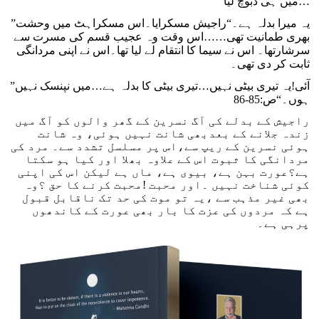
میں ہی دبوچ لیا…
”یہ میرا بدلہ ہے۔“راجیش مسکرایا۔اس مسکراہٹ میں وحشت
بھری طمانیت تھی……اس وقت وہ عجیب قسم کی مسرت سے
سرشارتھا۔ اس نے سیما کا انتقام لے لیا تھا۔اس نے اپنی مردانگی
ثابت کر دی تھی۔
”آئی!یہ تیری بیٹی نہیں…تیری بیٹی کا بدلہ ہے…میں نپنسک نہیں
ہوں۔“ص:85-86
راجیش کے بدلے کی آگ نسرین کے گھر والوں کو آگ میں
زندہ جلانے کے بعدبھی شانت نہیں ہوئی، وہ شانت
ہوئی نسرین کے ریپ سے،اس پر مسلسل تشدد سے۔ مرد کی
مردانگی کا ثبوت اس کے علاوہ بھلا اور کیا ہو سکتا
ہے؟عورت بہن ہے، بیوی ہے، ماں ہے لیکن اس کی اپنی
کوئی شناخت نہیں ۔اور محبت !محبت کرنے کا حق ؟وہ
بھی غیر مذہب سے ،یہ تو موت کی حد تک ناقابل قبول
ہے کہ مردوں کی عزت کا بار بھی عورت کے کاندھوں
پرہی ہے۔