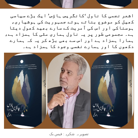
اشعر نجمی کا ناول ‘کانگریس ہاؤس’ ایک بڑے سیاسی
کھیل کو موضوع بناتے ہوئے جمہوریت کی ہوشیاری،
ہوسناکی اور اس کی آمریت کے سارے بھید کھول دیتا
ہے۔ مجموعی طور پر یہ ناول ہماری مٹی کا ہمزاد ہے،
ہمارا ہمزاد ہے اور اس سے بھی بڑھ کر یہ کہ ہمارے
دکھوں کا اور ہمارے نفسی وجود کا ہمزاد ہے۔
تصویر بہ شکریہ: فیس بک