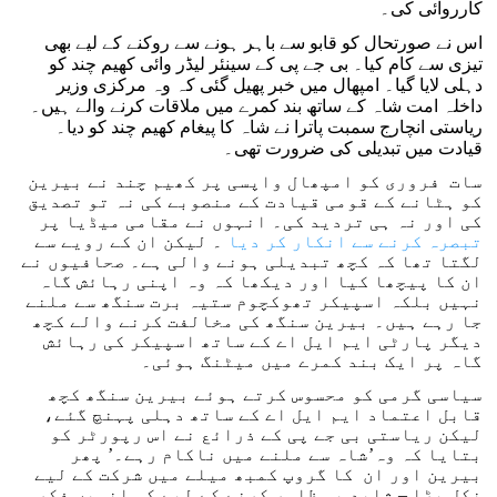
کارروائی کی۔
اس نے صورتحال کو قابو سے باہر ہونے سے روکنے کے لیے بھی
تیزی سے کام کیا۔ بی جے پی کے سینئر لیڈر وائی کھیم چند کو
دہلی لایا گیا۔ امپھال میں خبر پھیل گئی کہ وہ مرکزی وزیر
داخلہ امت شاہ کے ساتھ بند کمرے میں ملاقات کرنے والے ہیں۔
ریاستی انچارج سمبت پاترا نے شاہ کا پیغام کھیم چند کو دیا۔
قیادت میں تبدیلی کی ضرورت تھی۔
سات فروری کو امپھال واپسی پر کھیم چند نے بیرین
کو ہٹانے کے قومی قیادت کے منصوبے کی نہ تو تصدیق
کی اور نہ ہی تردید کی۔ انہوں نے مقامی میڈیا پر
تبصرہ کرنے سے انکار کر دیا
۔ لیکن ان کے رویے سے
لگتا تھا کہ کچھ تبدیلی ہونے والی ہے۔ صحافیوں نے
ان کا پیچھا کیا اور دیکھا کہ وہ اپنی رہائش گاہ
نہیں بلکہ اسپیکر تھوکچوم ستیہ برت سنگھ سے ملنے
جا رہے ہیں۔ بیرین سنگھ کی مخالفت کرنے والے کچھ
دیگر پارٹی ایم ایل اے کے ساتھ اسپیکر کی رہائش
گاہ پر ایک بند کمرے میں میٹنگ ہوئی۔
سیاسی گرمی کو محسوس کرتے ہوئے بیرین سنگھ کچھ
قابل اعتماد ایم ایل اے کے ساتھ دہلی پہنچ گئے،
لیکن ریاستی بی جے پی کے ذرائع نے اس رپورٹر کو
بتایا کہ وہ’شاہ سے ملنے میں ناکام رہے۔’ پھر
بیرین اور ان کا گروپ کمبھ میلے میں شرکت کے لیے
نکل پڑا – شاید یہ ظاہر کرنے کے لیے کہ انہیں فکر