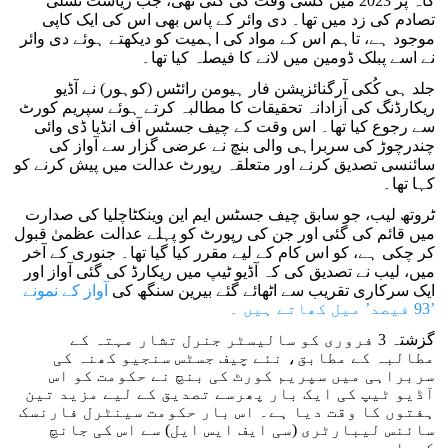
گاہ پر 2023 میں کسی وقت کی گئی تھی، جب ریاست نسلی
تصادم کی زد میں تھا۔ دی وائر کے پاس بھی اس کی ایک کاپی
موجود ہے، تاہم اس کے مواد کی اہمیت کو دیکھتے ہوئے دی وائر
نے اسے پبلک ڈومین میں لانے کا فیصلہ کیا تھا۔
جلد ہی کُکی آرگنائزیشن فار ہیومن رائٹس (کوہور) نے آڈیو
ریکارڈنگ کی آزادانہ تحقیقات کا مطالبہ کرتے ہوئے سپریم کورٹ
سے رجوع کیا تھا۔ اس وقت کے چیف جسٹس آف انڈیا ڈی وائی
چندرچوڑ کی سربراہی والی بنچ نے عرضی گزار سے آواز کی
سائنسی تصدیق کرنے اور متعلقہ رپورٹ عدالت میں پیش کرنے کو
کہا تھا۔
ٹروتھ لیب، جو سابق چیف جسٹس ایم این وینکٹاچلیا کی صدارت
میں قائم کی گئی اور جن کی رپورٹ کو پہلے عدالت عظمیٰ قبول
کر چکی ہے، کو اس کام کے لیے مقرر کیا گیا تھا۔ جنوری کے آخر
میں، لیب نے تصدیق کی کہ آڈیو ٹیپ میں ریکارڈ کی گئی آواز اور
ایک سرکاری تقریب سے اٹھائے گئے بیرین سنگھ کی
آواز کے نمونے
’93 فیصد’ میل کھاتے ہیں ۔
گزشتہ 3 فروری کو سالیسٹر جنرل تشار مہتہ کے
مطالبہ کے مطابق، نئے چیف جسٹس سنجیو کھنہ کی
سربراہی میں سپریم کورٹ کی بنچ نے حکومت کو اس
آڈیو ٹیپ کی ایک بار پھرسے تصدیق کے لیے مزید تین
ہفتوں کا وقت دیا ہے۔ اس بار حکومت سینٹرل فارنسک
سائنس لیبارٹری (سی ایف ایس ایل) سے اس کی جانچ
کروا رہی ہے۔