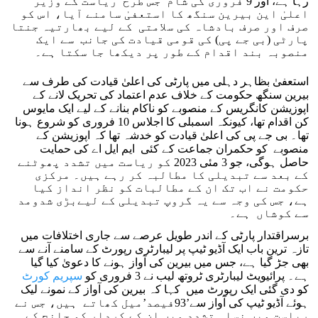
رہا ہے، اور 9 فروری کی شام جس طرح ریاست کے وزیر
اعلیٰ این بیرین سنگھ کا استعفیٰ سامنے آیا، اس کو
صرف اور صرف بادشاہ کی سلامتی کے لیے بھارتیہ جنتا
پارٹی (بی جے پی) کی قومی قیادت کی جانب سے ایک
منصوبہ بند اقدام کے طور پر دیکھا جا سکتا ہے۔
استعفیٰ بظاہر دہلی میں پارٹی کی اعلیٰ قیادت کی طرف سے
بیرین سنگھ حکومت کے خلاف عدم اعتماد کی تحریک لانے کے
اپوزیشن کانگریس کے منصوبے کو ناکام بنانے کے لیے ایک مایوس
کن اقدام تھا، کیونکہ اسمبلی کا اجلاس 10 فروری کو شروع ہونا
تھا۔ بی جے پی کی اعلیٰ قیادت کو خدشہ تھا کہ اپوزیشن کے
منصوبے کو حکمران جماعت کے کئی ایم ایل اے کی حمایت
حاصل ہوگی، جو 3 مئی 2023 کو ریاست میں تشدد پھوٹنے
کے بعد سے تبدیلی کا مطالبہ کر رہے ہیں۔ مرکزی
حکومت نے اب تک ان کے مطالبات کو نظر انداز کیا
ہے، جس کی وجہ سے یہ گروپ تبدیلی کے لیےبڑی شدومد
سے کوشاں ہے۔
برسراقتدار پارٹی کے اندر طویل عرصے سے جاری اختلافات میں
تازہ ترین باب ایک آڈیو ٹیپ پر لیبارٹری رپورٹ کے سامنے آنے سے
بھی جڑ گیا ہے، جس میں بیرین کی آواز ہونے کا دعویٰ کیا گیا
ہے۔ پرائیویٹ لیبارٹری ٹروتھ لیب نے 3 فروری کو
سپریم کورٹ
کو دی گئی ایک رپورٹ میں کہا کہ بیرین کی آواز کے نمونے لیک
ہوئے آڈیو ٹیپ کی آواز سے’93فیصد’میل کھاتے ہیں، جس نے
ریاست میں نسلی تشدد میں ان کے کردار کو جانچ کے