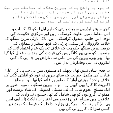
تاہم، یہ واضح ہے کہ بیرین سنگھ اس معاملے میں بیک
فٹ پر ہیں، کیوں کہ خود سی ایف ایس ایل نے کئی
مواقع پر صوتی اور بصری مواد کی صداقت کو قائم
کرنے کے لیے ٹروتھ لیب کی مدد لی ہے۔
کچھ سینئر لیڈروں سمیت پارٹی کے ایم ایل اےکو لگا کہ اب وہ
اس معاملے میں بغاوت کرسکتے ہیں اور مرکزی حکومت کی
توجہ اس جانب مبذول کراسکتے ہیں، تاکہ پارٹی بیرین سنگھ کے
خلاف کارروائی کر سکے۔ پارٹی کے کچھ سینئر رہنماؤں کے
ذریعے بیرین سنگھ حکومت کے خلاف تحریک عدم اعتماد لانے کے
منصوبہ کو منی پور کانگریس کی قیادت کی مدد سے فعال کیا گیا
تھا۔ پھر بھی، بیرین کی من مانی سے ناراض بی جے پی کے کئی
لیڈروں نے اپنی وفاداریاں بدل لیں۔
یہ قدم آسان نہیں تھا۔ پچھلے 21 مہینوں میں بی جے پی کی اعلیٰ
قیادت کی مکمل حمایت کے ساتھ بیرین نے خود کو اقلیتی کُکی کے
خلاف واحد ‘ میتیئی آواز’ کے طور پر قائم کیا تھا۔ وہ مطلق
اکثریت کا کارڈ بھی کھیل رہے تھے۔ بیرین سنگھ نے مبینہ طور پر
ایک مسلح ہجوم بنانے کے لیے میتیئی کمیونٹی کے بنیاد پرست اور
ممنوعہ گروہوں کو بھی شامل کیا تھا، جنہوں نے وادی کے
علاقوں میں مسلح افواج (خصوصی اختیارات) ایکٹ (اے ایف ایس
پی اے) کو ہٹانے کے مرکزی وزارت داخلہ کے فیصلے کے بعدبغیر
کسی سزا کے کارروائی کی تھی۔