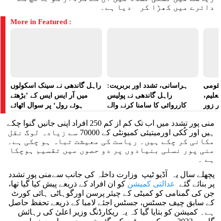
دائرے میں کھڑا کر دیا ہے۔
More in Featured :
ے قومی
ہراسانی، تشدد اور بربریت:
راہل گاندھی نے سینک اسکولوں
تعلیم،
راہل گاندھی نے پولیس
میں آر ایس ایس کے ’بڑھتے
ر زور
کارروائی کا سامنا کرنے والے
ہوئے رول‘ پر سوال اٹھائے
مظاہرین کے لیے آواز بلند کی
منی پور تشدد میں اب تک کم از کم 250 افراد اپنی جانیں گنوا چکے
ہیں اور کُکی اورمیتیئی کمیونٹی کے 70000 سے زیادہ لوگ نقل
مکانی کر چکے ہیں۔ ریاست کی معیشت تباہ ہو چکی ہے۔
منی پور نسلی بنیادوں پر دو حصوں میں تقسیم ہوچکا
ہے ۔
پچھلے سال یہ آڈیو ٹیپ وزارت داخلہ کی جانب سےمنی پور تشدد
پر بنائے گئے
عدالتی کمیشن
کو ان افراد کے ذریعے پیش کیا گیا تھا،
جن کی گمنامی کو کمیٹی کے چیئر پرسن اورگوہاٹی ہائی کورٹ
کے سابق چیف جسٹس، جسٹس اجئے لامبا کے ذریعے تحفظ حاصل
ہے۔ کمیشن کو بتایا گیا کہ یہ ریکارڈنگ وزیر اعلیٰ کی رہائش