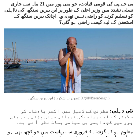
بی جے پی کی قومی قیادت، جو منی پور میں 21 ماہ سے جاری
نسلی تشدد میں وزیر اعلیٰ کے طور پر این بیرین سنگھ کی نااہلی
کو تسلیم کرنے کو راضی نہیں تھی، وہ اچانک بیرین سنگھ کے
استعفیٰ کے لیے کیسے راضی ہو گئی؟
این بیرین سنگھ۔ (تصویر بہ شکریہ: X/@NBirenSingh.)
نئی دہلی:
شطرنج کے کھیل میں اکثر بادشاہ کی
سلامتی کے لیے پیادےکی قربانی دینی پڑتی ہے۔ منی
پور میں کچھ ایسی ہی سیاسی بساط نظر آ تی ہے۔
معلوم ہو کہ گزشتہ 3 فروری سے ریاست میں جو کچھ بھی ہو