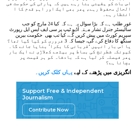
اس بات کو یقینی بنا رہے ہیں کہ پارٹی کی حکومت فی
الحال محفوظ رہے، پھر بھی ایک اور اہم قدم کا ا
انتظار ہے۔
غور طلب ہے کہ بڑا سوال یہ ہے کہ کیا 24 مارچ کو جب
سالیسٹر جنرل تشار مہتہ آڈیو ٹیپ پر سی ایف ایس ایل رپورٹ
سپریم کورٹ میں پیش کریں گے، کیا تب بھی حکومت بیرین
سنگھ کا دفاع کرے گی، جیسا کہ 3 فروری کو کیا گیا تھا؟
یا اس بار انہیں ‘قربانی کا بکرا’ بنایا جائے گا۔
کیونکہ شطرنج کی بساط پر بیٹھے کھلاڑی نے ایک بار
پھر فیصلہ کر لیا ہے کہ بادشاہ کو ہر قیمت پر
بچانا ہے؟
انگریزی میں پڑھنے کے لیے
یہاں کلک کریں۔
Support Free & Independent
Journalism
Contribute Now