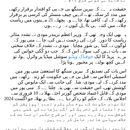
حقیقت یہ ہے کہ بیرین سنگھ بی جے پی کو اقتدار برقرار رکھنے
میں مدد کر سکتے تھے، انہیں چیف منسٹر کی کرسی پر برقرار
رکھنے کے لیے کافی تھا، چاہے وہ پچھلے 21 مہینوں میں ریاست
چلانے میں کتنے ہی نااہل کیوں نہ رہےہوں۔
یہ بھی ایک وجہ تھی کہ وزیر اعظم نریندر مودی نے تشدد متاثرہ
ریاست کا دورہ کرنے کی زحمت نہیں کی، چاہے منی پور کے
لوگوں نے کتنا ہی شور مچایا۔ مودی نے تشدد کے خلاف سختی
سے بات نہیں کی، سوائے اس کے کہ جب دو کُکی خواتین کی
برہنہ پریڈ کا ایک
خوفناک ویڈیو
سوشل میڈیا پر وائرل ہوا، تو
انہیں کچھ بولنے پر مجبور ہونا پڑا۔
اس بات کی تصدیق کہ بیرین سنگھ کا استعفیٰ منی پور میں
اسمبلی اجلاس سے قبل بی جے پی حکومت کو زندہ رکھنے میں
مدد کرنے کے لیے مودی- شاہ کی جانب سے ایک مایوس کن
کوشش تھی، اس حقیقت سے بھی پتہ چلتا ہے کہ منی پور میں
مودی کے قابل اعتماد شخص گورنر اجئے بھلا نے 10 فروری سے
اجلاس بلانے کے حکم کو ردکر دیا ہے۔ بظاہر بھلا، جو اگست 2024
تک مودی حکومت کے ہوم سکریٹری تھے، اپوزیشن کو
عدم اعتماد کی تحریک کو آگے بڑھانے کی کسی بھی
کوشش سے روک رہے ہیں اور اس طرح حکمراں جماعت کے
خلاف سیاسی فائدہ حاصل کر رہے ہیں۔
تاہم، ریاست اب گورنر بھلا کے کنٹرول میں ہے اور وہ