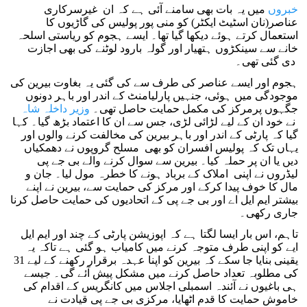
خبروں
میں یہ بات بھی سامنے آئی ہے کہ ان غیرسرکاری
عناصر(نان اسٹیٹ ایکٹر) کو منی پور پولیس کی گاڑیوں کا
استعمال کرتے ہوئے دیکھا گیا تھا۔ ایسے ہجوم کو ریاستی اسلحہ
خانے سے سینکڑوں ہتھیار اور گولہ بارود لوٹنے کی بھی اجازت
دی گئی تھی۔
ہجوم اور ایسے عناصر کی طرف سے کی گئی یہ بغاوت بیرین کی
موجودگی میں ہوئی، جنہیں پارلیامنٹ کے اندر اور باہر دونوں
جگہوں پرمرکز کی مکمل حمایت حاصل تھی۔
وزیر داخلہ شاہ
نے خود ان کے لیے لڑائی لڑی، جس سے ان کا اعتماد بڑھ گیا۔ کہا
گیا کہ پارٹی کے اندر اور باہر بیرین کی مخالفت کرنے والوں اور
یہاں تک کہ پولیس افسران کو بھی مسلح گروپوں نے دھمکیاں
دیں یا ان پر حملہ کیا۔ بیرین سے سوال کرنے والے بی جے پی
لیڈروں نے اپنی املاک کے برباد ہونے کا خطرہ مول لیا۔ جان و
مال کا خوف پیدا کرکے اور مرکز کی حمایت سے، بیرین نے اپنے
بیشتر ایم ایل اے اور بی جے پی کے اتحادیوں کی حمایت حاصل کرنا
جاری رکھی۔
تاہم، اس بار ایسا لگتا ہے کہ اپوزیشن پارٹی کے چند اور ایم ایل
ایے کو اپنی طرف متوجہ کرنے میں کامیاب ہو گئی ہے تاکہ یہ
یقینی بنایا جا سکے کہ بیرین کو اپنا عہدہ برقرار رکھنے کے لیے 31
کی مطلوبہ تعداد حاصل کرنے میں مشکل پیش آئے گی۔ جیسے
ہی باغیوں نے آئندہ اسمبلی اجلاس میں کانگریس کے اقدام کی
خاموش حمایت کا قدم اٹھایا، مرکزی بی جے پی قیادت نے