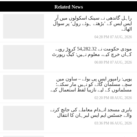
Related News
راہل گاندھی نے سینک اسکولوں میں آر
ایس ایس کے ’بڑھتے ہوئے رول‘ پر سوال
اٹھائے
04:28 PM 07 AUG, 2026
مودی حکومت نے 54,282.32 کروڑ روپے
کہاں خرچ کیے، معلوم نہیں: کیگ رپورٹ
06:00 PM 07 AUG, 2026
یوپی: رامپور ایس پی بولے – ساون میں
سچے مسلمان گائے کو نہیں مار سکتے؛
مسلمانوں کے لیے نازیبا لفظ استعمال کیے
02:20 PM 08 AUG, 2026
بابری مسجد انہدام معاملے کی جانچ کرنے
والے جسٹس ایم ایس لبرہان کا انتقال
03:36 PM 06 AUG, 2026