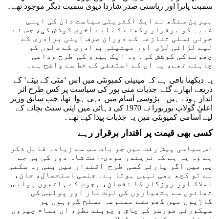
سمبت پاترا اور ریاستی صدر شاردا دیوی سمیت دیگر موجود تھے۔
بیرین سنگھ نے ایک اکثریتی سیاست دان کی اپنی
شبیہ کو برقرار رکھنے کے لیے آخری کوشش کی، جس نے
خونی نسلی تنازعہ کے دوران صرف اپنی برادری کے
لیے لڑائی لڑی اور میتیئی برادری کے دلوں کو
چھونے کی کوشش کی۔ وہ ایک ہیرو کی طرح وداعی
چاہتے تھے، یہ ان کے استعفیٰ کے خط سے واضح ہے۔
یہ دیکھنا باقی ہے کہ میتیئی کمیونٹی میں اس ‘مٹی کے بیٹے’ کے
ذریعے ابھارے گئے جذبات منی پور کی سیاست پر کس طرح اثر
انداز ہوتے ہیں۔ پڑوسی آسام میں یہی ہوا تھا، جب سابق وزیر
اعلیٰ گولاپ بوربورا نے 1970 کی دہائی میں اپنی سیٹ بچانے کے
لیے آسامی کمیونٹی میں یہ جذبات پیدا کیے تھے۔
کسی بھی قیمت پر اقتدار برقرار رہے
اس سیاسی پیش رفت میں جو بات سب سے زیادہ قابل ذکر
ہے وہ یہ ہے کہ نریندر مودی-امت شاہ دور کی بی جے
پی میں اگر پارٹی کسی طرح اقتدار میں بنی رہ سکتی
ہے تو کچھ بھی نہیں ہوتا ہے۔ جنسی استحصال، جان،
املاک اور روزگار کا نقصان، ہجوم کے ہاتھوں پولیس
تھانوں سے ہتھیاروں کی لوٹ مار اور پولیس کی
گاڑیوں میں گھومتے ممنوعہ مسلح گروہوں پر
سیکورٹی فورسز کی چاق و چوبندنظر، ان تمام چیزوں
نے شاید ہی کوئی فرق ڈالا ۔