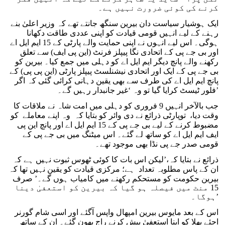
کرنے کی کوئی ضرورت نہیں ہے۔
ایک ہوشیار سیاست دان بیرین سنگھ جانتے تھے کہ وزیر اعلیٰ بنے
رہنے کے لیے انہیں قومی قیادت کو اپنی عددی طاقت دکھانا
ہوگی۔ اس لیے انہوں نے اپنی حمایت والے پارٹی کے 15 ایم ایل اے
اور بی جے پی کے اتحادی نگا پیپلز فرنٹ (این پی ایف) سے تعلق
رکھنے والے پانچ دیگر ایم ایل اے کو دہلی میں جمع کیا۔ بیرین کو
بی جے پی کے ایک اور اتحادی نیشنلسٹ پیپلز پارٹی (این پی پی) کے
پانچ ایم ایل اے کی طرف سے بھی یقین دہانی کرائی گئی کہ اگر
فلور ٹیسٹ کرایا گیا تو وہ ‘غیر جانبدار رہیں گے۔’
جب بالآخر انہیں 9 فروری کو دہلی میں امت شاہ نے ملاقات کا
وقت دیا، توپارٹی ذرائع نے دی وائر کو بتایا کہ وہ اپنے معاملے کو
مضبوط کرنے کے لیے بی جے پی کے 15 ایم ایل اے اور پانچ این پی
ایف ایم ایل اے کو ساتھ لے گئے۔ اس میٹنگ میں بی جے پی کے
قومی صدر جے پی نڈا بھی موجود تھے۔
ذرائع نے بتایا کہ،’لیکن اس بات کا کوئی ٹھوس ثبوت نہیں ہے کہ
ان کے پاس مطلوبہ تعداد ہے؛ مرکزی قیادت کو یقین نہیں تھا کہ
بیرین حکومت کو مستحکم رکھنے میں کامیاب ہوں گے۔’ صرف
15 منٹ میں فیصلہ ہو گیا کہ بیرین کو استعفیٰ دینا
ہوگا۔’
اس کے بعد مایوس بیرین امپھال واپس آگئے اور اسی شام گورنر
اجئے بھلا کو اپنا استعفیٰ پیش کرنے راج بھون گئے۔ ان کے ساتھ