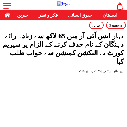
ادبستان
حقوق انسانی
فکر و نظر
خبریں
Featured
خبریں
بہار ایس آئی آر میں 65 لاکھ سے زیادہ رائے
دہنگان کے نام حذف کرنے کے الزام پر سپریم
کورٹ نے الیکشن کمیشن سے جواب طلب
کیا
03:16 PM Aug 07, 2025 | دی وائر اسٹاف