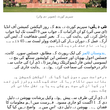
سپریم کورٹ. (تصویر: دی وائر)
نئی دہلی:
سپریم کورٹ نے بدھ کے روز الیکشن کمیشن آف انڈیا
(ای سی آئی) کو ان الزامات کے جواب میں 9 اگست تک اپنا جواب
داخل کرنے کی ہدایت کی ہے کہ بغیر کسی شفافیت کے ایس آئی
آرکے عمل کے دوران بہار کی ڈرافٹ ووٹر لسٹ سے 65 لاکھ سے
زیادہ نام حذف کردیے گئے ہیں۔
ہندوستان ٹائمز
کی ایک رپورٹ کے مطابق، جسٹس سوریہ کانت،
جسٹس اجول بھویان اور جسٹس این کوٹیشور سنگھ کی بنچ نے
ایسوسی ایشن فار ڈیموکریٹک ریفارمز (اے ڈی آر) کی جانب سے
دائر درخواست کی سماعت کرتے ہوئے یہ ہدایت جاری کی۔
درخواست میں دعویٰ کیا گیا کہ الیکشن کمیشن یہ
بتانے میں ناکام رہا کہ حذف کیے گئے ووٹرز کون تھے
اور کیا ان کی موت ہو چکی ہے یا وہ نقل مکانی کر
چکے ہیں۔
اے ڈی آرکی طرف سے پیش ہوئے وکیل پرشانت بھوشن نے دلیل
دی کہ 1 اگست کو جاری مسودہ فہرست میں اہم معلومات کا
فقدان ہے۔ بھوشن نے دلیل دی، ‘اس میں یہ واضح نہیں کیا گیا