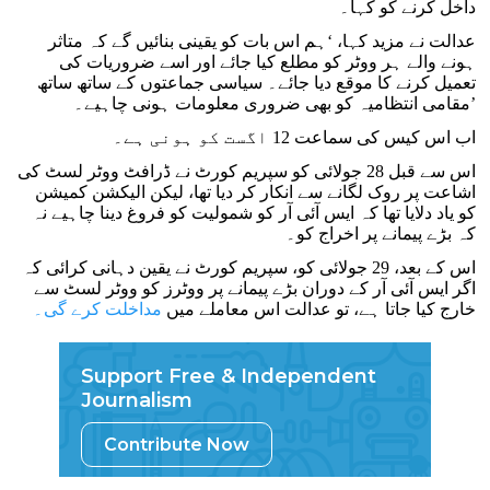
داخل کرنے کو کہا۔
عدالت نے مزید کہا، ‘ہم اس بات کو یقینی بنائیں گے کہ متاثر
ہونے والے ہر ووٹر کو مطلع کیا جائے اور اسے ضروریات کی
تعمیل کرنے کا موقع دیا جائے۔ سیاسی جماعتوں کے ساتھ ساتھ
مقامی انتظامیہ کو بھی ضروری معلومات ہونی چاہیے۔’
اب اس کیس کی سماعت 12 اگست کو ہونی ہے۔
اس سے قبل 28 جولائی کو سپریم کورٹ نے ڈرافٹ ووٹر لسٹ کی
اشاعت پر روک لگانے سے انکار کر دیا تھا، لیکن الیکشن کمیشن
کو یاد دلایا تھا کہ ایس آئی آر کو شمولیت کو فروغ دینا چاہیے نہ
کہ بڑے پیمانے پر اخراج کو۔
اس کے بعد، 29 جولائی کو، سپریم کورٹ نے یقین دہانی کرائی کہ
اگر ایس آئی آر کے دوران بڑے پیمانے پر ووٹرز کو ووٹر لسٹ سے
خارج کیا جاتا ہے، تو عدالت اس معاملے میں
مداخلت کرے گی۔
Support Free & Independent
Journalism
Contribute Now