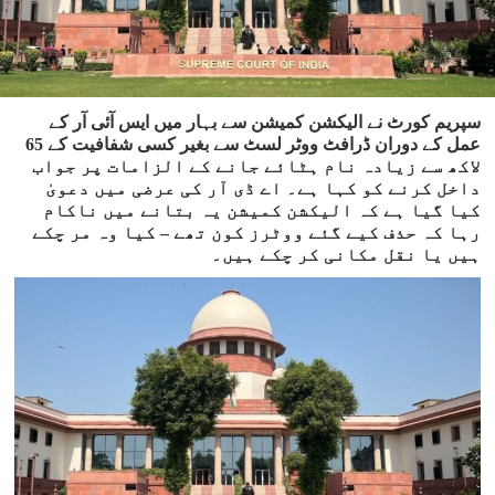
سپریم کورٹ نے الیکشن کمیشن سے بہار میں ایس آئی آر کے
عمل کے دوران ڈرافٹ ووٹر لسٹ سے بغیر کسی شفافیت کے 65
لاکھ سے زیادہ نام ہٹائے جانے کے الزامات پر جواب
داخل کرنے کو کہا ہے۔ اے ڈی آر کی عرضی میں دعویٰ
کیا گیا ہے کہ الیکشن کمیشن یہ بتانے میں ناکام
رہا کہ حذف کیے گئے ووٹرز کون تھے – کیا وہ مر چکے
ہیں یا نقل مکانی کر چکے ہیں۔