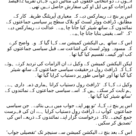
انہوں نے دو انتخابی حلقوں کی مثالیں دیں، جہاں تقریباً 12فیصد
اندراجات کو بی ایل او کی سفارش حاصل نہیں تھی۔
اس پر بنچ نے ریمارکس دیے کہ معیاری آپریٹنگ طریقہ کار کے
مطابق، ڈرافٹ ووٹر لسٹ کو بلاک سطح پر سیاسی جماعتوں کے
نمائندوں کے ساتھ شیئر کیا جانا چاہیے۔ عدالت نے ریمارکس دیے
کہ ‘اسے یقینی بنایا جانا چاہیے۔’
اس کے ساتھ ہی الیکشن کمیشن سے کہا گیا کہ وہ واضح کرے
کہ مسودہ ووٹر لسٹ کی اشاعت سے قبل سیاسی جماعتوں کو
کب اور کیسے تقسیم کیا گیا تھا۔
لیکن الیکشن کمیشن کے وکیل نے ان الزامات کی تردید کرتے ہوئے
کہا کہ ڈرافٹ رول درحقیقت سیاسی جماعتوں کے ساتھ شیئر
کیا گیا تھا اور عوامی طور پر دستیاب کرایا گیا تھا۔
وکیل نے کہا کہ ‘ڈرافٹ رول دستیاب کرانا ہماری ذمہ داری ہے۔
ہم ثابت کر سکتے ہیں کہ اسے سیاسی جماعتوں کے نمائندوں کے
ساتھ شیئر کیا گیا تھا۔’
اس پر بنچ نے کہا، ‘تو پھر اپنے جواب میں یہی بتائیے۔ جن سیاسی
جماعتوں کوآپ نے ڈرافٹ رول دستیاب کرایا ہے، ان کی فہرست
جمع کیجیے۔تاکہ درخواست گزار اپنے نمائندوں کے ذریعے اس کی
تصدیق کر سکیں۔’
اس کے بعد بنچ نے الیکشن کمیشن سے سنیچر تک ‘تفصیلی جواب’