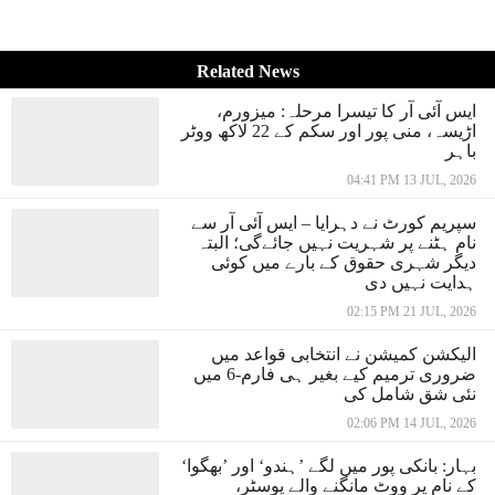
Related News
ایس آئی آر کا تیسرا مرحلہ: میزورم،
اڑیسہ، منی پور اور سکم کے 22 لاکھ ووٹر
باہر
04:41 PM 13 JUL, 2026
سپریم کورٹ نے دہرایا – ایس آئی آر سے
نام ہٹنے پر شہریت نہیں جائےگی؛ البتہ
دیگر شہری حقوق کے بارے میں کوئی
ہدایت نہیں دی
02:15 PM 21 JUL, 2026
الیکشن کمیشن نے انتخابی قواعد میں
ضروری ترمیم کیے بغیر ہی فارم-6 میں
نئی شق شامل کی
02:06 PM 14 JUL, 2026
بہار: بانکی پور میں لگے ’ہندو‘ اور ’بھگوا‘
کے نام پر ووٹ مانگنے والے پوسٹر،