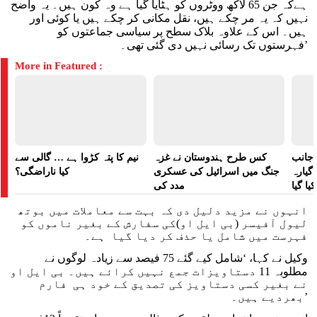
ہےکہ جن 65 لاکھ ووٹروں کو ہٹایا گیا ہے وہ کون ہیں۔ یہ واضح
نہیں کہ یہ مر چکے ہیں، نقل مکانی کر چکے ہیں یا کوئی اور
ہیں۔ اس کے علاوہ بلاک سطح پر سیاسی جماعتوں کو
فہرستوں تک رسائی نہیں دی گئی تھی۔’
More in Featured :
 جانب
کس طرح ہندوستان نے غزہ
نیم کا پتہ کڑوا ہے … گالی سے
گیارہ
جنگ میں اسرائیل کی عسکری
کیا ناراضگی؟
ا گیا
مدد کی
انہوں نے مزید دلیل دی کہ بہت سے معاملات میں بوتھ
لیول آفیسر (بی ایل او)کی سفارش کے بغیر ناموں کو
فہرست میں شامل یا حذف کر دیا گیا ہے۔
وکیل نے کہا، ‘شامل کیے گئے 75 فیصد سے زیادہ لوگوں نے
مطلوبہ 11 دستاویزات جمع نہیں کرائے ہیں۔ بی ایل او
نے بغیر کسی دستاویز کی تصدیق کے خود ہی فارم
بھردیے ہیں۔’