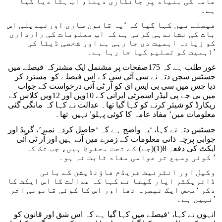
عامہ کی بنیاد پر جانکاری دینا، اب ہٹا دیا گیا
ہے۔
فیصلے میں کہا گیا کہ ‘یہ قانون سازی اورتبدیلی اس
بات کی نشاندہی کرتی ہے کہ اب معلومات کی رازداری
کو زیادہ اہمیت دی جا رہی ہے اور شخصی ڈیٹا کی
اہمیت کو تسلیم کیا جا رہا ہے۔’
غور طلب ہے کہ 175صفحات پر مشتمل ایک مشترکہ فیصلے میں
جسٹس سچن دتہ نے سی آئی سی کے اس فیصلے کو مسترد کر
دیا جس میں سی بی ایس ای کو آر ٹی آئی درخواست کے جواب
میں بی جے پی لیڈر اسمرتی ایرانی کے 10ویں اور 12ویں کلاس کے
ریکارڈ کو شیئر کرنے کو کہا گیا تھا۔ عدالت نے کہا کہ مانگی گئی
معلومات میں’ مفاد عامہ کا کوئی پہلو’ نہیں تھا۔
جسٹس دتہ نے کہا، ‘یہ واضح ہے کہ ‘حاصل کردہ نمبر’، گریڈ اور
جوابی پرچہ ذاتی معلومات کے زمرے میں آتے ہیں اور آر ٹی آئی
ایکٹ کی دفعہ 8(1)(جے) کے تحت محفوظ ہیں، جب تک کہ
کوئی وسیع تر عوامی مفاد ثابت نہ ہو۔’
وکیل اور انٹرنیٹ فریڈم فاؤنڈیشن کے بانی
ڈائریکٹر اپار گپتا نے کہا کہ عدالت کا اس ایکٹ کا
ذکر ‘محض ایک تبصرہ تھا اور اس کا کوئی قانونی اثر
نہیں ہے۔’
انہوں نے کہا، ‘فیصلے میں کہا گیا ہے کہ اس شق اور قانون کو