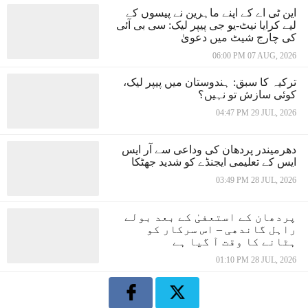
این ٹی اے کے اپنے ماہرین نے پیسوں کے
لیے کرایا نیٹ-یو جی پیپر لیک: سی بی آئی
کی چارج شیٹ میں دعویٰ
06:00 PM 07 AUG, 2026
ترکیہ کا سبق: ہندوستان میں پیپر لیک،
کوئی سازش تو نہیں؟
04:47 PM 29 JUL, 2026
دھرمیندر پردھان کی وداعی سے آر ایس
ایس کے تعلیمی ایجنڈے کو شدید جھٹکا
03:49 PM 28 JUL, 2026
پردھان کے استعفیٰ کے بعد بولے
راہل گاندھی – اس سرکار کو
ہٹانے کا وقت آ گیا ہے
01:10 PM 28 JUL, 2026