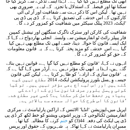
ابھی تک مطلع نہیں کیا گیا ہے۔ لہٰذا ایسے تذکرے سے گریز کیا جا
سکتا تھا اور فیصلہ کے استدلال یا تجزیہ کے لیے یہ ضروری بھی
نہیں تھا۔ لیکن اس کا ذکر بہت سے شفافیت اور آر ٹی آئی
کارکنوں کے اس خدشے کی تصدیق کرتا ہے کہ ڈی پی ڈی پی
ایکٹ، 2023 پبلک سیکٹر میں شفافیت کو کمزور کر دے گا۔’
شفافیت کی کارکن اور سترک ناگرک سنگٹھن اور نیشنل کمپین
فار پیپلز رائٹ ٹو انفارمیشن سے وابستہ انجلی بھاردواج نے کہا کہ
ایک ایسے قانون کا حوالہ دینا، جسے ابھی تک مطلع بھی نہیں کیا
گیا ہے، اس خدشے کو مزید پختہ کرتا ہے کہ یہ قانون معلومات
کے حق کو کمزور کر دے گا۔
انہوں نے کہا، ‘قانون کو مطلع نہیں کیا گیا ہے، قوانین نہیں بنائے
گئے ہیں، لہذا یہ ابھی تک مؤثر نہیں ہے۔آرڈر میں کہا گیا ہے کہ
یہ ‘قانون سازی کے ارادے’ کو ظاہر کرتا ہے۔ لیکن کئی قانون
جیسے وِہسل بلورز پروٹیکشن ایکٹ، 2014 مطلع نہیں کیے
گئے ہیں اور اس لیے آج بھی مؤثر نہیں ہیں۔ تو کیا
کوئی وِہسل بلوور صرف قانون سازی کے ارادے کی
بنیاد پر تحفظ حاصل کر سکتا ہے؟ کسی غیر مطلع شدہ
قانون کا اس طرح کا حوالہ سمجھ سے بالاتر ہے۔’
اپریل میں،اپوزیشن ‘انڈیا’ الائنس کے اراکین پارلیامنٹ نے مرکزی
انفارمیشن ٹکنالوجی کے وزیر اشونی ویشنو کو خط لکھ کر ڈی پی
ڈی پی ایکٹ کی دفعہ 44(3) کو
ختم
کرنے کا مطالبہ کیا تھا۔
ممبران پارلیامنٹ نے کہا تھاکہ یہ شہریوں کے حقوق اور پریس