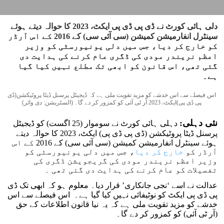
دلی ہائی کورٹ نے ڈی پی ڈی پی ایکٹ، 2023 کا حوالہ دیتے ہوئے
سینٹرل انفارمیشن کمیشن (سی آئی سی) کے 2016 کے اس آرڈر
کو خارج کر دیا، جس میں دلی یونیورسٹی کو وزیر
اعظم نریندر مودی کی ڈگری عام کرنے کی ہدایت دی
گئی تھی، اس قانون کو ابھی تک مطلع نہیں کیا گیا
ہے۔
اس فیصلے سے اس خدشے کو مزید تقویت ملی ہے کہ ڈیجیٹل پرسنل ڈیٹا پروٹیکشن(ڈی
پی ڈی پی)ایکٹ، 2023 آر ٹی آئی کو کمزور کر دے گا۔ (السٹریشن: دی وائر)
نئی دہلی:
دہلی ہائی کورٹ نے سوموار (25 اگست) کو ڈیجیٹل
پرسنل ڈیٹا پروٹیکشن (ڈی پی ڈی پی) ایکٹ، 2023 کا حوالہ دیتے
ہوئے سینٹرل انفارمیشن کمیشن (سی آئی سی) کے 2016 کے اس
آرڈر کو
خارج کر دیا
، جس میں دلی یونیورسٹی کو
وزیر اعظم نریندر مودی کی گریجویشن ڈگری کی
تفصیلات کو عام کرنے کی ہدایت دی گئی تھی ۔
عدالت نے اسے ‘نجی جانکاری’ قرار دیا۔ معلوم ہو کہ ابھی تک ڈی
پی ڈی پی ایکٹ کو نوٹیفائی نہیں کیا گیا ہے۔ اس فیصلے سے اس
خدشے کو مزید تقویت ملی ہے کہ یہ نیا قانون اطلاعات کے حق
(آر ٹی آئی) کو کمزور کر دے گا۔