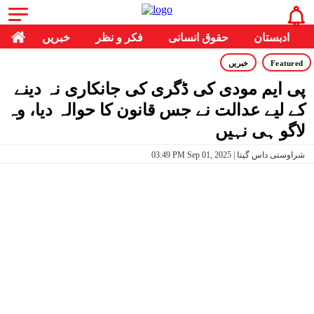
ادبستان
حقوق انسانی
فکر و نظر
خبریں
Featured
خبریں
پی ایم مودی کی ڈگری کی جانکاری نہ دینے
کے لیے عدالت نے جس قانون کا حوالہ دیا، وہ
لاگو ہی نہیں
03:49 PM Sep 01, 2025 | شراوستی داس گپتا