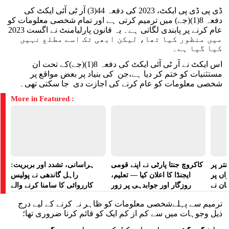
ڈی پی ڈی پی ایکٹ، 2023 کی دفعہ 44(3) آر ٹی آئی ایکٹ کی
دفعہ 8(1)(جے) میں ترمیم کرتی ہے اور تمام شخصی معلومات کو
عام کرنے پر پابندی لگاتی ہے۔ یہ قانون پارلیامنٹ نے اگست 2023
میں منظور کیا تھا، لیکن ابھی تک اسے مطلع نہیں
کیا گیا ہے۔
اس ایکٹ نے آر ٹی آئی ایکٹ کی دفعہ 8(1)(جے)کے تحت ان
مستثنیات کو ختم کر دیا ہے،جن کی بنیاد پر بعض مواقع پر
شخصی معلومات کو عام کرنے کی اجازت دی جا سکتی تھی۔
More in Featured :
تر پر
کاکروچ جنتا پارٹی نے اپنے قومی
ہراسانی، تشدد اور بربریت:
راں پر
ایجنڈا کا اعلان کیا — تعلیم،
راہل گاندھی نے پولیس
کان نے
روزگار اور جوابدہی پر زور
کارروائی کا سامنا کرنے والے
 لگایا
مظاہرین کے لیے آواز بلند کی
ترمیم سے پہلےشخصی معلومات کو ظاہر نہ کرنے کے لیے درج
ذیل وجوہات میں سے کم از کم ایک کو قائم کرنا ضروری تھا؛