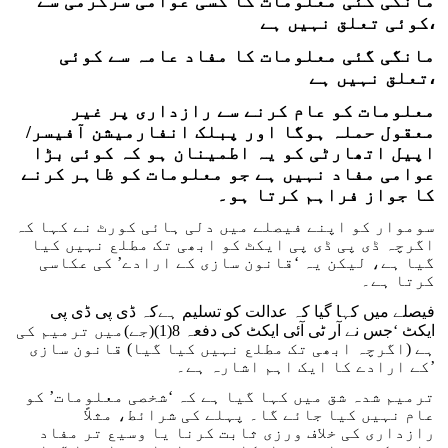
مانگی گئی معلومات کا کسی عوامی سرگرمی سے
کوئی تعلق نہیں ہے،
مانگی گئی معلومات کا مفاد عامہ سے کوئی
تعلق نہیں ہے،
معلومات کو عام کرنے سے رازداری پر غیر
معقول حملہ ہوگا اور پبلک انفارمیشن آفیسر/
اپیل اتھارٹی کو یہ اطمینان ہو کہ کوئی بڑا
عوامی مفاد نہیں ہے جو معلومات کو ظاہر کرنے
کا جواز فراہم کرتا ہو۔
سوموار کو اپنے فیصلے میں دلی ہائی کورٹ نے کہا کہ
اگرچہ ڈی پی ڈی پی ایکٹ کو ابھی تک مطلع نہیں کیا
گیا ہے، لیکن یہ ‘قانون سازی کے ارادے’ کی عکاسی
کرتا ہے۔
فیصلے میں کہا گیا کہ عدالت کو تسلیم ہےکہ ڈی پی ڈی پی
ایکٹ ‘جس نے آر ٹی آئی ایکٹ کی دفعہ 8(1)(جے)میں ترمیم کی
ہے (اگرچہ ابھی تک مطلع نہیں کیا گیا) قانون سازی
کے ارادے کا ایک اہم اشارہ ہے۔’
ترمیم شدہ شق میں کہا گیا ہے کہ ‘شخصی معلومات’ کو
عام نہیں کیا جائے گا۔ پہلے کی شرائط، مثلاً
رازداری کی خلاف ورزی ثابت کرنا یا وسیع تر مفاد