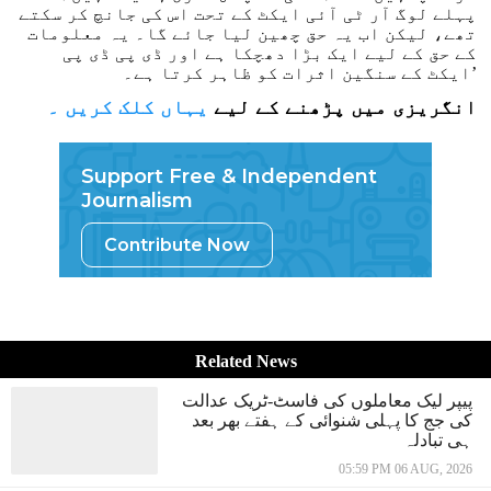
پہلے لوگ آر ٹی آئی ایکٹ کے تحت اس کی جانچ کر سکتے
تھے، لیکن اب یہ حق چھین لیا جائے گا۔ یہ معلومات
کے حق کے لیے ایک بڑا دھچکا ہے اور ڈی پی ڈی پی
ایکٹ کے سنگین اثرات کو ظاہر کرتا ہے۔’
انگریزی میں پڑھنے کے لیے
یہاں کلک کریں ۔
Support Free & Independent
Journalism
Contribute Now
Related News
پیپر لیک معاملوں کی فاسٹ-ٹریک عدالت
کی جج کا پہلی شنوائی کے ہفتے بھر بعد
ہی تبادلہ
05:59 PM 06 AUG, 2026