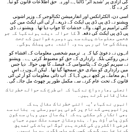
کی آزادی پر ‘شدید اثر’ ڈالتاہے اور یہ حق اطلاعات قانون کو تباہ
کر دے گا۔
اسی دن، الکٹرانکس اور انفارمیشن ٹکنالوجی کے وزیر اشونی
ویشنو نے ڈی پی ڈی پی ایکٹ کے ذریعے آر ٹی آئی ایکٹ میں کی
گئی ترامیم پر اٹھنے والے خدشات کا جواب دیا تھا۔ ویشنو نے ڈی
پی ڈی پی ایکٹ کی دفعہ 3 کا حوالہ دیتے ہوئے کہا کہ جو
شخصی معلومات پہلے سے ہی دوسرے قوانین کے تحت
پبلک کی جا تی رہی ہے وہ آئندہ بھی پبلک ہوگی۔
انہوں نے دعویٰ کیا کہ یہ ترمیم شخصی معلومات کے افشاء کو
نہیں روکتی بلکہ رازداری کے حق کو مضبوط کرتی ہے۔ ویشنو
نے سپریم کورٹ کے پٹاسوامی کے فیصلے کا بھی حوالہ دیا جس
میں رازداری کو بنیادی حق سمجھا گیا تھا۔ لیکن انہوں نے اس
اہم معاملے پر کچھ نہیں کہا کہ اب ذاتی معلومات کو آر ٹی آئی
قانون کے تحت عام کرنے سے مکمل طور پر چھوٹ مل جائے گی۔
انجلی بھاردواج نے کہا کہ اس طرح کے حوالے خطرناک
مثال قائم کرتے ہیں۔
انہوں نے کہا، ‘یہ اتنی خطرناک مثال ہے کہ
پرائیویسی کے نام پر کوئی یونیورسٹی یہ بتانے سے
بھی انکار کر سکتی ہے کہ ایک سال میں وہاں سے کون
کون پاس آؤٹ ہوا۔ ہندوستان جیسے ملک میں، جہاں
فرضی ڈاکٹروں کی کثرت ہے، لوگ اس بات کی تصدیق
کرنا چاہیں گے کہ کسی کے پاس ڈگری ہے یا نہیں۔