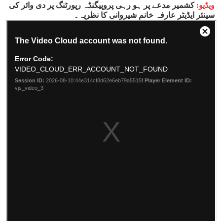
ویڈیو:
کشمیر مدعے پر ہو رہی پروپیگنڈہ رپورٹنگ پر دی وائر کی
سینئر ایڈیٹر عارفہ خانم شیروانی کا نظریہ۔