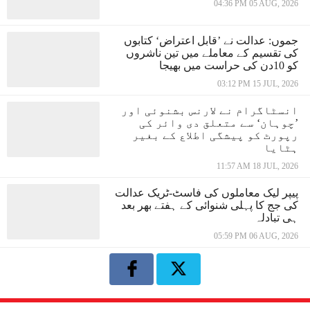
04:36 PM 05 AUG, 2026
جموں: عدالت نے ’قابل اعتراض‘ کتابوں
کی تقسیم کے معاملے میں تین ناشروں
کو 10دن کی حراست میں بھیجا
03:12 PM 15 JUL, 2026
انسٹاگرام نے لارنس بشنوئی اور
’چوہان‘ سے متعلق دی وائر کی
رپورٹ کو پیشگی اطلاع کے بغیر
ہٹایا
11:57 AM 18 JUL, 2026
پیپر لیک معاملوں کی فاسٹ-ٹریک عدالت
کی جج کا پہلی شنوائی کے ہفتے بھر بعد
ہی تبادلہ
05:59 PM 06 AUG, 2026