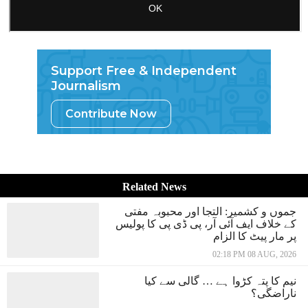
Support Free & Independent
Journalism
Contribute Now
Related News
جموں و کشمیر: التجا اور محبوبہ مفتی
کے خلاف ایف آئی آر، پی ڈی پی کا پولیس
پر مار پیٹ کا الزام
02:18 PM 08 AUG, 2026
نیم کا پتہ کڑوا ہے … گالی سے کیا
ناراضگی؟