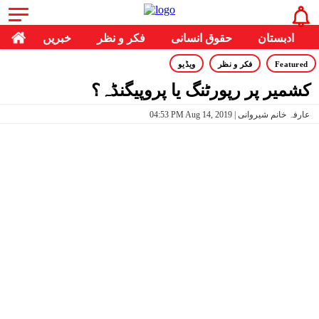
ادبستان
حقوق انسانی
فکر و نظر
خبریں
Featured
فکر و نظر
ویڈیو
کشمیر پر رپورٹنگ یا پروپیگنڈہ؟
04:53 PM Aug 14, 2019 | عارفہ خانم شیروانی