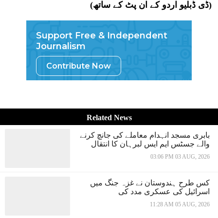
(ڈی ڈبلیو اردو کے ان پٹ کے ساتھ)
Support Free & Independent
Journalism
Contribute Now
Related News
بابری مسجد انہدام معاملے کی جانچ کرنے
والے جسٹس ایم ایس لبرہان کا انتقال
03:06 PM 03 AUG, 2026
کس طرح ہندوستان نے غزہ جنگ میں
اسرائیل کی عسکری مدد کی
11:28 AM 05 AUG, 2026