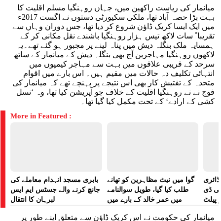
میانمار کی ریاست راکھین میں، جہاں روہنگیا مسلم اقلیت کا
بہت بڑا حصہ آباد تھا، ملکی سکیورٹی دستوں نے اگست 2017ء
میں ایک ایسا کریک ڈاؤن شروع کر دیا تھا، جس دوران وہاں سے
تقریباﹰ سات لاکھ تیس ہزار روہنگیا باشندے نقل مکانی کر کے
ہمسایہ ملک بنگلہ دیش میں پناہ لینے پر مجبور ہو گئے تھے۔یہ
لاکھوں روہنگیا مہاجرین آج بھی بنگلہ دیش کے میانمار کے ساتھ
سرحد کے قریبی علاقوں میں بہت سے مہاجر کیمپوں میں
انتہائی تکلیف دہ حالات میں مقیم ہیں۔ اس بارے میں اقوام
متحدہ کے تفتیش کار بھی اس نتیجے پر پہنچے تھے کہ میانمار کی
فوج نے نے روہنگیا اقلیت کے خلاف جو آپریشن کیا تھا، وہ ‘نسل
کشی کے ارادے‘ کے تحت مکمل کیا گیا تھا۔
More in Featured :
ڈائری
گوا میں نیٹ مظاہرین کو تھانے
بابری مسجد انہدام معاملے کی
لی ڈی
طلب کیا گیا، طویل سوالنامے
جانچ کرنے والے جسٹس ایم ایس
 پیلٹ
میں عمر خالد کے بارے میں
لبرہان کا انتقال
زت دی
پوچھا گیا: رپورٹ
میانمار کی حکومت نے اس کریک ڈاؤن سے متعلق اپنے طور پر
تھی