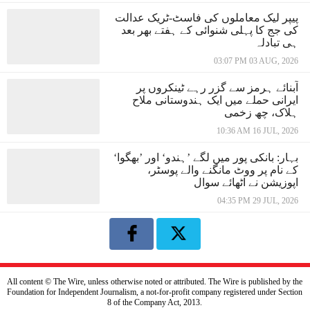
پیپر لیک معاملوں کی فاسٹ-ٹریک عدالت
کی جج کا پہلی شنوائی کے ہفتے بھر بعد
ہی تبادلہ
03:07 PM 03 AUG, 2026
آبنائے ہرمز سے گزر رہے ٹینکروں پر
ایرانی حملے میں ایک ہندوستانی ملاح
ہلاک، چھ زخمی
10:36 AM 16 JUL, 2026
بہار: بانکی پور میں لگے ’ہندو‘ اور ’بھگوا‘
کے نام پر ووٹ مانگنے والے پوسٹر،
اپوزیشن نے اٹھائے سوال
04:35 PM 29 JUL, 2026
All content © The Wire, unless otherwise noted or attributed. The Wire is published by the
Foundation for Independent Journalism, a not-for-profit company registered under Section
8 of the Company Act, 2013.