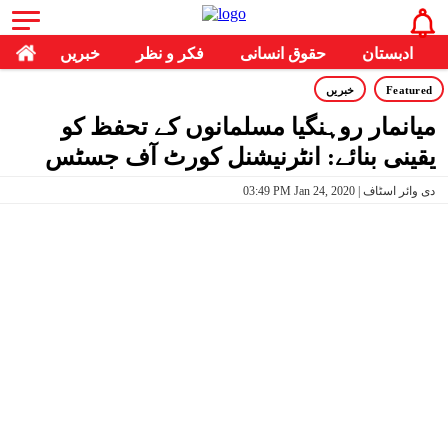
ادبستان
حقوق انسانی
فکر و نظر
خبریں
Featured
خبریں
میانمار روہنگیا مسلمانوں کے تحفظ کو
یقینی بنائے: انٹرنیشنل کورٹ آف جسٹس
03:49 PM Jan 24, 2020 | دی وائر اسٹاف