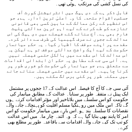
کی نسل کشی کی مرتکب ہوئی تھی۔
قابل ذکر ہے کہ دی ہیگ میں انٹرنیشنل کورٹ آف
جسٹس،اقوام متحدہ کا وہ اعلیٰ ترین ادارہ ہے، جو
اس تنظیم کے رکن ممالک کے مابین کسی بھی قانونی
تنازعے کو طے کرنے کے لیے اہم ترین عدالتی پلیٹ
فارم بھی ہے۔آج سنائے گئے فیصلے میں دی ہیگ کی اس
عدالت کے ججوں نے صرف گیبمیا کی طرف سے دائر کردہ
مقدمے پر اپنے موقف کا اظہار کیا۔ یہ حکم میانمار
حکومت کے لیے ایک واضح عدالتی موقف تو ہے لیکن یہ
اس عدالت کا اس مقدمے میں بالکل حتمی فیصلہ نہیں
ہے۔ آئی سی جے کے مطابق یہ حکم ان ابتدائی اقدامات
سے متعلق ہے، جو میانمار کی حکومت کو فوری طور پر
کرنا چاہیے۔ اس مقدمے میں حتمی فیصلہ سنائے جانے
میں ممکنہ طور پر کئی برس لگ سکتے ہیں۔
آئی سی جے کا آج کا فیصلہ اس عدالت کے 17 ججوں پر مشتمل
ایک پینل نے متفقہ طور پر سنایا۔ عدالت کے مطابق میانمار کی
حکومت کو اس سلسلے میں بلاتاخیر اور مؤثر اقدامات کرنے ہوں
گے تاکہ اس ملک میں روہنگیا مسلم اقلیت کو پہنچائے جانے والے
نقصانات کا سلسلہ بند ہو۔اس بارے میں میانمار حکومت کو اس
امر کا پابند بھی بنایا گیا ہے کہ وہ آئندہ چار ماہ میں اس عدالت
کو تب تک کیے جانے والے اقدامات سے باقاعدہ طور پر مطلع بھی
کرے۔