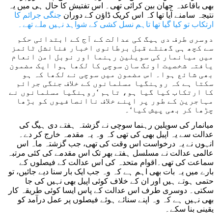
بھی باقاعدہ چھان بین کرائی تھی۔ اس تفتیش کا حال ہی میں یہ
نتیجہ سامنے آیا تھا کہ اس کریک ڈاؤن کے دوران
جنگی جرائم کا
ارتکاب تو کیا گیا تھا تاہم نسل کشی کے شواہد نہیں ملے تھے۔
دوسری طرف دی ہیگ کی عدالت کے آج کے ابتدائی حکم
سے کچھ ہی گھنٹے قبل برطانوی اخبار فنانشل ٹائمز
میں میانمار کی سویلین رہنما اور نوبل امن انعام
یافتہ شخصیت اونگ سان سوچی کا لکھا ہوا ایک مضمون
بھی شائع ہوا۔ اس مضمون میں سوچی نے لکھا کہ ہو
سکتا ہے کہ روہنگیا مسلمانوں کے خلاف جنگی جرائم
کا ارتکاب کیا گیا ہو، تاہم ‘روہنگیا مسلمانوں نے
مہاجرین کے طور پر اپنے خلاف ناانصافیوں کو بڑھا
چڑھا کر بھی پیش کیا‘۔
میانمار کی سویلین رہنما سوچی نے گزشتہ ہفتے دی ہیگ کی
عدالت سے یہ اپیل بھی کی تھی کہ وہ یہ مقدمہ خارج کر دے۔
انہوں نے یہ درخواست اس وقت کی تھی، جب گزشتہ ماہ اس
عالمی عدالت نے مسلسل ہفتے بھر تک اس مقدمے کی کئی مرتبہ
سماعت کی تھی۔اقوام متحدہ کی اس عدالت کے فیصلوں کے
بارے میں یہ بات بھی اہم ہے کہ وہ جب ایک بار سنا دیے جائیں، تو
حتمی ہوتے ہیں اور ان کے خلاف کوئی اپیل بھی نہیں کی جا
سکتی۔ دوسری طرف اس عدالت کے پاس ایسا کوئی طریقہ کار
بھی نہیں ہے کہ وہ اپنے سنائے ہوئے فیصلوں پر عمل درآمد کو
یقینی بنا سکے۔