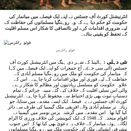
انٹرنیشنل کورٹ آف جسٹس نے اپنے ایک فیصلے میں میانمار کی
حکومت کو حکم دیا ہے کہ وہ روہنگیا مسلمانوں کی حفاظت کے
لیے ضروری اقدامات کرے اور ناانصافی کا شکار اس مسلم اقلیت
کے تحفظ کو یقینی بنائے۔
فوٹو: رائٹرس
نئی دہلی :
ہالینڈ کے شہر دی ہیگ میں انٹرنیشنل کورٹ آف
جسٹس (آئی سی جے)نے آج جمعرات کو اپنے ایک فیصلے میں کہا
کہ میانمار کی حکومت کو ملک میں روہنگیا مسلم آبادی کے
حفاظت کے لیے فوری اور مؤثر اقدامات کرنا چاہیے۔ اس کے
علاوہ حکومت کو مسلسل زیادتیوں اور مظالم کا شکار رہنے
والی اس نسلی اقلیت کے خلاف کیے گئے مبینہ جرائم کے تمام
دستیاب ثبوت بھی بڑی احتیاط سے محفوظ کرنا چاہیے۔انٹرنیشنل
کورٹ آف جسٹس نے یہ فیصلہ ایک ایسے مقدمے میں سنایا، جو
زیادہ تر مسلم آبادی والے افریقی ملک گیمبیا کی طرف سے دائر
کیا گیا تھا۔ اس مقدمے میں گزشتہ برس نومبر میں گیمبیا نے
اقوام متحدہ کے 1948 کے ایک کنوینشن کی خلاف ورزی کا الزام
لگاتے ہوئے میانمار کے خلاف یہ دعویٰ بھی کیا تھا کہ اس جنوب
مشرقی ایشیائی ملک کی حکومت ملک میں روہنگیا مسلمانوں