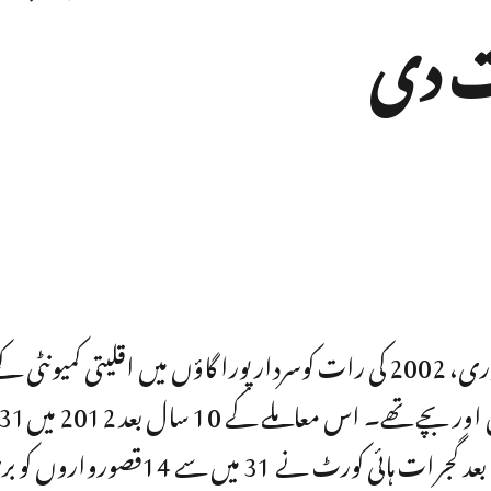
ت دی
نے 31 میں سے 14قصورواروں کو بری کر دیا۔