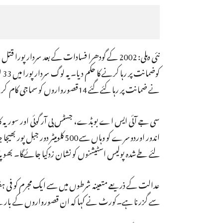
کوضمانت پر رہا کرنے کا حکم دیا۔ یہ لوگ سردارپورا میں 33 لوگوں کو زندہ جلانے کےمعاملے میں قصوروار قرار دئے گئے تھے۔
نے ضمانت پر رہا کئے گئے 14قصورواروں کو سماجی کام کرنے کے لئے کہا ہے۔ حالانکہ، عدالت نے ان کو گجرات سےباہر رہنے کا حکم دیا ہے۔
اندور اوردوسرے کو وہاں سے 0
لئے طےشدہ پولیس اسٹیشنوں کو نشان زدکیا جائے‌گا۔ بھوپا
سے گزرنا ہے۔کورٹ نے کہا کہ ان قصورواروں کے بارے میں 