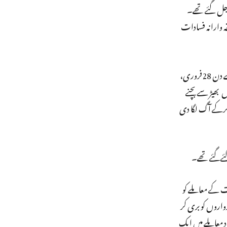
ی ایکسپریس کے سلیپر کوچ ایس-6 کو جلا دیا گیا تھا، جس میں 59 لوگ زندہ جل گئے تھے۔
 وارانہ فسادات
ٹرین میں آگ زنی کے واقعہ کے بعد گجرات بھر میں پھیلا فساد تقریباًتین مہینے تک چلتا رہا۔ انہی میں سے ایک معاملہ گودھرا ٹرین قتل عام کے اگلے دن 28فروری،
و زندہ جلا دیا گیا تھا۔ان لوگوں بھیڑ سے بچنے
 استعمال کرکے آگ لگا دی
روار ٹھہرائےجانے والے اسپیشل فاسٹ ٹریک کورٹ نے 2002 کے فسادات کے معاملے کو
و نایاب مثالوں میں سے ایک بتایا تھا۔حالانکہ، چار سال بعد گجرات ہائی کورٹ نے 31 میں سے 14 قصورواروں کو بری کر
 معاملے میں ایک