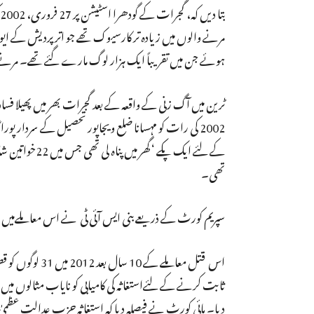
مرنے والوں میں زیادہ تر کارسیوک تھے جو اتر پردیش کے
ہوئے جن میں تقریباً ایک ہزار لوگ مارے گئے تھے۔ مرنے 
کے لئے ایک پک
تھی۔
سپریم کورٹ کے ذریعے بنی ایس آئی ٹی نے اس معاملےمیں 76 لوگوں کو گرفتار کیا تھا۔ اس کے بعد جون 2009 میں73کے خلاف الزام طے کئےگئے تھے۔
دیا۔ ہائی کورٹ نے فیصلہ دیا کہ استغاثہ حزب عدالت عظمی