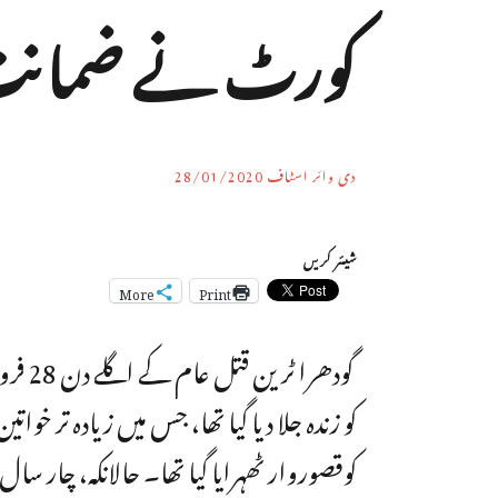
کورٹ نے ضمان
دی وائر اسٹاف
28/01/2020
شیئر کریں
More
Print
کوقصوروار ٹھہرایا گیا تھا۔ حالانکہ، چار سال بعد گجرات ہائی کورٹ 