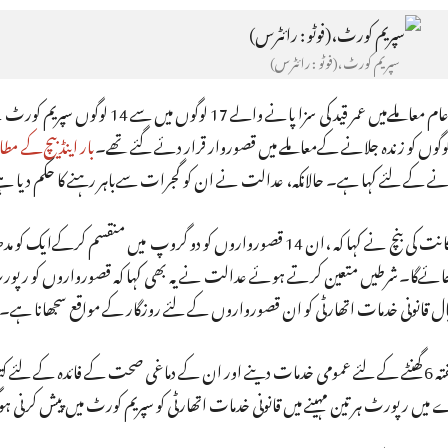
سپریم کورٹ،(فوٹو : رائٹرس)
نئی دہلی: 2002 کے گودھرا فسادات کے بعد سردارپورا قتل عام معاملےمیں عمر قید کی سزا پانے والے
بار اینڈ بیچ‌کے مط
سی جے آئی ایس اے بوبڈے، جسٹس بی آر گوئی اور سوریہ کانت کی بنچ نے کہا کہ ،ان 14 قصورواروں کو دو گروپ میں منق
50 کلومیٹر دور جبل پور بھیجا جائے‌گا۔شرطیں متعین کرتے ہوئے عدالت نے یہ بھی کہا کہ قصورواروں ک
ل قانونی خدمات اتھارٹی کو ان قصورواروں کے لئے روزگار کے مواقع سجھانا ہے۔
عدالت کے ذریعے متعینہ شرطوں میں سے ایک مجرم کو فی ہفتہ 6 گھنٹے کے لئے عمومی خدمات دینے اور ان کے دماغی صحت کے فائدہ
رپورٹ ہر تین مہینے میں قانونی خدمات اتھارٹی کو سپریم کورٹ میں پیش کرنی ہو