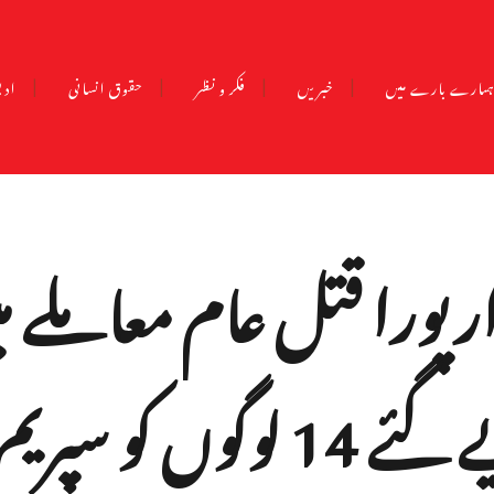
مارے بارے میں
خبریں
فکر و نظر
حقوق انسانی
ادب
رپورا قتل عام معاملے م
قصور وار قرار دیے گئے 14 لوگوں کو سپری