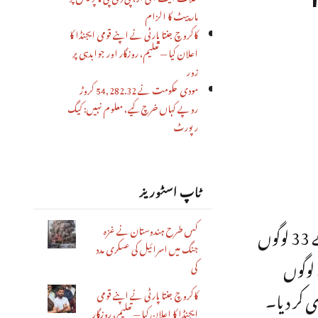
مار پیٹ کا الزام
کاکروچ جنتا پارٹی نے اپنے قومی ایجنڈا کا
اعلان کیا — تعلیم، روزگار اور جوابدہی پر
زور
مودی حکومت نے 54,282.32 کروڑ
روپے کہاں خرچ کیے، معلوم نہیں: کیگ
رپورٹ
ٹاپ اسٹوریز
گودھرا ٹرین قتل عام کے اگلے دن 28 فروری، 2002 کی رات کوسردارپورا گاؤں میں اقلیتی کمیونٹی کے 33 لوگوں
کس طرح ہندوستان نے غزہ
جنگ میں اسرائیل کی عسکری مدد
کو زندہ جلا دیا گیا تھا، جس میں زیادہ تر خواتین اور بچے تھے۔ اس معاملے کے 10 سال بعد 2012 میں31 لوگوں
کی
کاکروچ جنتا پارٹی نے اپنے قومی
ایجنڈا کا اعلان کیا — تعلیم، روزگار