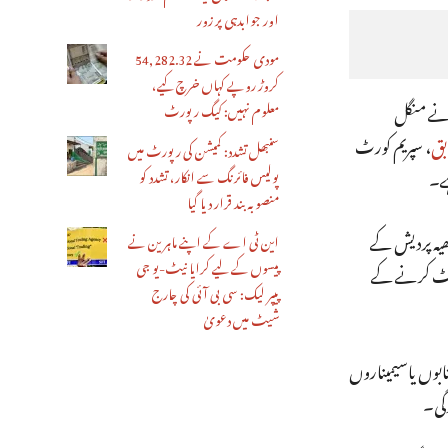
اور جوابدہی پر زور
مودی حکومت نے 54,282.32
کروڑ روپے کہاں خرچ کیے،
 17 لوگوں میں سے 14 لوگوں سپریم کورٹ نے منگل
معلوم نہیں: کیگ رپورٹ
ابق
، سپریم کورٹ
سنبھل تشدد: کمیشن کی رپورٹ میں
پولیس فائرنگ سے انکار، تشدد کو
منصوبہ بند قرار دیا گیا
سم کرکےایک کو مدھیہ پردیش کے
این ٹی اے کے اپنے ماہرین نے
پیسوں کے لیے کرایا نیٹ-یو جی
و رپورٹ کرنے کے
پیپر لیک: سی بی آئی کی چارج
شیٹ میں دعویٰ
 کے لئے کتابوں یاسیمیناروں
گی۔