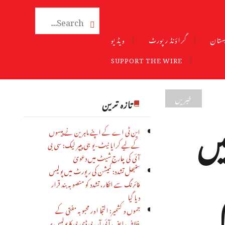

ستان
گراؤنڈ رپورٹ
ویڈیو
SUPPORT THE WIRE
خبریں
تازہ ترین
یں
این ٹی اے کے اپنے ماہرین نے پیسوں
کے لیے کرایا نیٹ-یو جی پیپر لیک: سی بی
آئی کی چارج شیٹ میں دعویٰ
م
سنبھل تشدد: کمیشن کی رپورٹ میں پولیس
فائرنگ سے انکار، تشدد کو منصوبہ بند قرار
دیا گیا
جموں و کشمیر: التجا اور محبوبہ مفتی کے
خلاف ایف آئی آر، پی ڈی پی کا پولیس پر