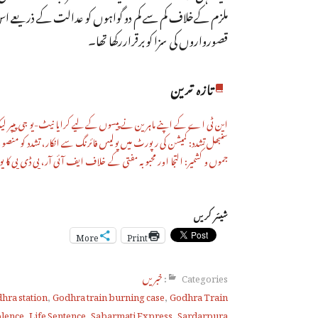
قصورواروں کی سزا کو برقراررکھا تھا۔
تازہ ترین
این ٹی اے کے اپنے ماہرین نے پیسوں کے لیے کرایا نیٹ-یو جی پیپر ل
سنبھل تشدد: کمیشن کی رپورٹ میں پولیس فائرنگ سے انکار، تشدد کو منصوبہ بن
جموں و کشمیر: التجا اور محبوبہ مفتی کے خلاف ایف آئی آر، پی ڈی پی کا پو
شیئر کریں
More
Print
Categories:
خبریں
hra station
,
Godhra train burning case
,
Godhra Train
olence
,
Life Sentence
,
Sabarmati Express
,
Sardarpura