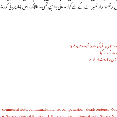
یک: سی بی آئی کی چارج شیٹ میں دعویٰ
د قرار دیا گیا
لیس پر مار پیٹ کا الزام
s:
communal riots
,
communal violence
,
compensation
,
death sentence
,
God
cre
,
Gujarat
,
Gujarat High Court
,
Gujarat pogrom
,
Gujarat riots
,
Gujarat Vi