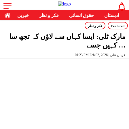
ادبستان
حقوق انسانی
فکر و نظر
خبریں
Featured
فکر و نظر
مارک ٹلی: ایسا کہاں سے لاؤں کہ تجھ سا
کہیں جسے …
01:23 PM Feb 02, 2026 | قربان علی