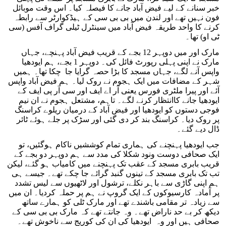
خبر سنانے کے لیے فیض آباد جانے کا فیصلہ کیا۔ اس وقت موبائل
فون نہیں تھے اور لندن میں بی بی سی کے ہیڈکوارٹر سے رابطہ
کرنے کا واحد طریقہ فیض آباد میں سینٹرل ٹیلی گراف آفس (سی
ٹی او) تھا۔
مارک اور میں دوپہر 12 بجے کے قریب فیض آباد پہنچے، جہاں
مارک نے اپنی پہلی رپورٹ فائل کی۔ دوپہر 1 بجے، ہم ایودھیا
واپس آنے لگے، جہاں مسجد کا بڑا حصہ گرایا جا چکا تھا۔ ہمیں
شہر کے مضافات میں ایک ہجوم نے روک لیا۔ ہم فیض آباد واپس
آئے اور پیرا ملٹری فورس یعنی آر اے ایف اور سی آر پی ایف کے
ایودھیا جانے کاانتظار کرنے لگے۔ تاہم، مشتعل ہجوم نے ان نیم
فوجی دستوں کو ایودھیا اور فیض آباد کے درمیان ریلوے کراسنگ
پر روک دیا۔ کراسنگ بند کر دی گئی اور سڑک پر جلے ہوئے ٹائر
ڈال دیے گئے۔
جب ایودھیا پہنچنے کی ہماری تمام کوششیں ناکام ہوگئیں، تو
ایک صحافی دوست ونود شکلا کی مدد سے ہم دوپہر دو بجے کے
قریب بابری مسجد کے عقب تک پہنچنے میں کامیاب ہو گئے، لیکن
تب تک بابری مسجد کے تینوں گنبد گرائے جا چکے تھے۔ جیسے ہی
ہم اپنی گاڑی سے باہر نکلے، ترشول اور لاٹھیوں سے لیس تشدد
پر آمادہ کارسیوکوں کے ایک گروپ نے ہم پر حملہ کردیا۔ ان میں
سے زیادہ تر مقامی باشندے تھے اور مارک ٹلی کو ہمارے ساتھ
دیکھ کر بے حد ناراض تھے۔ وہ جانتے تھے کہ مارک بی بی سی کے
صحافی ہیں اور وہ ایودھیا کی ان کی کوریج سے ناخوش تھے۔