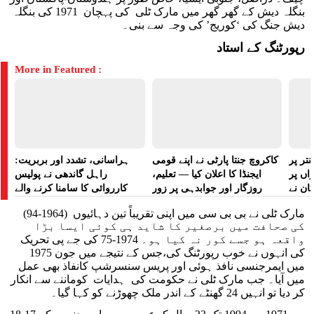
بنگلہ دیش کے گھر گھر میں مارک ٹلی کی پہچان 1971 کی بنگلہ
دیش جنگ کی ‘کوریج’ کی وجہ سے بنی۔
رپورٹنگ کے استاد
More in Featured :
تر پر
کاکروچ جنتا پارٹی نے اپنے قومی
ہراسانی، تشدد اور بربریت:
راں پر
ایجنڈا کا اعلان کیا — تعلیم،
راہل گاندھی نے پولیس
کان نے
روزگار اور جوابدہی پر زور
کارروائی کا سامنا کرنے والے
 لگایا
مظاہرین کے لیے آواز بلند کی
مارک ٹلی نے بی بی سی میں اپنی تقریباً تین دہائیوں (1964-94)
کی صحافت میں برصغیر کا شاید ہی کوئی ایسا بڑا
واقعہ ہو جسے کور نہ کیا ہو۔ 1974-75 کی جے پی تحریک
کی انہوں نے خوب رپورٹنگ کی،جس کے نتیجے میں جون 1975
میں ایمرجنسی نافذ ہوئی اور پریس سنسرشپ کانفاذ بھی عمل
میں آیا۔ جب مارک ٹلی نے حکومت کی ہدایات کوماننے سے انکار
کر دیا تو انہیں 24 گھنٹے کے اندر ملک چھوڑنے کو کہا گیا۔