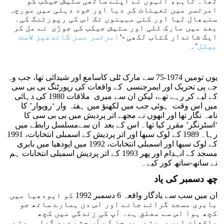
تھا۔ تاہم، انہوں نے اپنے ساتھی ستیش جیکب کو
امرتسر میں تعینات کر دیا اور خود دہلی میں مورچہ
سنبھال لیا اور کئی مہینوں تک اس کی رپورٹنگ کی۔
بعد میں مارک ٹلی اور ستیش جیکب کی جوڑی نے مل کر
ایک شاندار کتاب لکھی -‘
امرتسر مسز گاندھیز لاسٹ
بیٹل
‘۔
یوں تومیں 1974-75 سے مارک ٹلی کاسامع اور شیدائی تھا، جب وہ
جے پی تحریک اور ایمرجنسی کے واقعات کی رپورٹنگ بی بی سی
کے لیے کر رہے تھے، لیکن ان سے میری ملاقات 1980 کی دہائی
میں اس وقت ہوئی جب میں لکھنؤ میں ہفتہ وار ‘رویوار’ کا
نامہ نگار تھا اور انھوں نے مجھے اتر پردیش میں بی بی سی کا
‘اسٹرنگر’ مقرر کیا تھا۔ اس کے بعد ان سےمسلسل رابطے میں
رہا۔ 1989 کے لوک سبھا اور اتر پردیش کے اسمبلی انتخابات، 1991
کے لوک سبھا اور اسمبلی انتخابات، 1992 میں ایودھیا میں بابری
مسجد کے انہدام اور پھر 1993 کے اتر پردیش اسمبلی انتخابات ہم
نے ساتھ-ساتھ کور کیے۔
چھ دسمبر کی یاد
ان میں سب سے یادگار واقعہ 6 دسمبر 1992 کو ایودھیا میں
بابری مسجد گرائے جانے اور اس دن ہمارے ساتھ جو
کچھ ہوا اس سے معلق ہے۔ آپ کی زندگی میں کچھ
واقعات ایسے ہوتے ہیں جن کے آپ چشم دید گواہ ہوتے