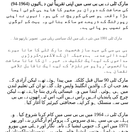
مارک ٹلی نے بی بی سی میں اپنی تقریباً تین دہائیوں (1964-94)
کی صحافت کے دوران بر صغیر کا شاید ہی کوئی ایسا
بڑا واقعہ ہو جس کی کوریج نہ کی ہو۔ انہوں نے اپنی
رپورٹنگ کے ذریعے جو ساکھ بنائی وہ بہت کم لوگوں
کو نصیب ہو پاتی ہے۔
مارک ٹلی 1991 میں نئی ​​دہلی میں ایک سیاسی ریلی میں۔ تصویر: پارتھو شاہ۔
بی بی سی کی عہد ساز شخصیت مارک ٹلی کا جانا میرے
لیے ذاتی صدمہ ہے،جبکہ ان کے لاکھوں-کروڑوں
مداحوں کے لیےایک تکلیف دہ خبر۔ ان کا جانا صحافت
بالخصوص ‘ریڈیو جرنلزم’ کے لیے ایک ناقابل تلافی
نقصان ہے۔
مارک ٹلی 90 سال قبل کلکتہ میں پیدا ہوئے تھے، لیکن آزادی کے
بعد جب ان کے والدین انگلینڈ واپس چلے گئے تو ان کی تعلیم لندن
میں ہی ہوئی۔ ابتدا میں وہ عیسائی پادری بننا چاہتے تھے، لیکن
چرچ کی پابندیاں انہیں راس نہیں آئی، اس لیے انھوں نے بی بی
سی سے منسلک ہو کر اپنے صحافتی کیرئیر کا آغاز کیا۔
مارک ٹلی نے 1964 میں بی بی سی میں کام کرنا شروع کیا۔ وہ
پہلے بی بی سی ہندی سروس کے پروگرام آرگنائزر بنے اور پھر
1971 میں اس کے جنوبی ایشیا کے نامہ نگار اور دہلی میں بیورو
چیف۔ دراصل، جنوبی ایشیا، خاص طور پر ہندوستان-پاکستان اور