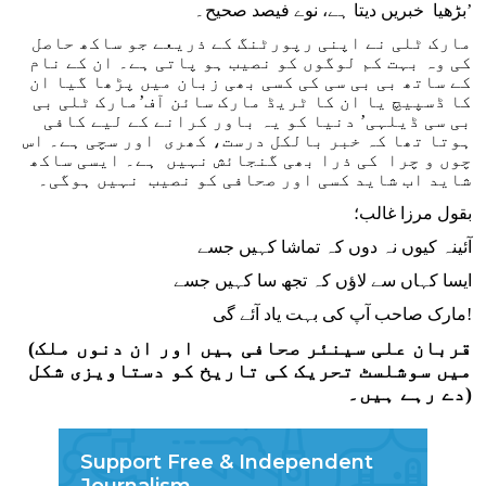
بڑھیا خبریں دیتا ہے، نوے فیصد صحیح۔’
مارک ٹلی نے اپنی رپورٹنگ کے ذریعے جو ساکھ حاصل
کی وہ بہت کم لوگوں کو نصیب ہو پاتی ہے۔ ان کے نام
کے ساتھ بی بی سی کی کسی بھی زبان میں پڑھا گیا ان
کا ڈسپیچ یا ان کا ٹریڈ مارک سائن آف’مارک ٹلی بی
بی سی ڈیلہی’ دنیا کو یہ باور کرانے کے لیے کافی
ہوتا تھا کہ خبر بالکل درست، کھری اور سچی ہے۔ اس
چوں و چرا کی ذرا بھی گنجائش نہیں ہے۔ ایسی ساکھ
شاید اب شاید کسی اور صحافی کو نصیب نہیں ہوگی۔
بقول مرزا غالب؛
آئینہ کیوں نہ دوں کہ تماشا کہیں جسے
ایسا کہاں سے لاؤں کہ تجھ سا کہیں جسے
مارک صاحب آپ کی بہت یاد آئے گی!
(قربان علی سینئر صحافی ہیں اور ان دنوں ملک
میں سوشلسٹ تحریک کی تاریخ کو دستاویزی شکل
دے رہے ہیں۔)
Support Free & Independent
Journalism