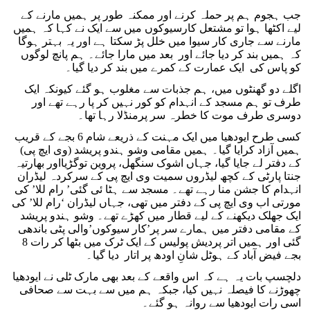
جب ہجوم ہم پر حملہ کرنے اور ممکنہ طور پر ہمیں مارنے کے
لیے اکٹھا ہوا تو مشتعل کارسیوکوں میں سے ایک نے کہا کہ ہمیں
مارنے سے جاری کار سیوا میں خلل پڑ سکتا ہے اور یہ بہتر ہوگا
کہ ہمیں بند کر دیا جائے اور بعد میں مارا جائے۔ ہم پانچ لوگوں
کو پاس کی ایک عمارت کے کمرے میں بند کر دیا گیا۔
اگلے دو گھنٹوں میں، ہم جذبات سے مغلوب ہو گئے کیونکہ ایک
طرف تو ہم مسجد کے انہدام کو کور نہیں کر پا رہے تھے اور
دوسری طرف موت کا خطرہ سر پرمنڈلا رہا تھا۔
کسی طرح ایودھیا میں ایک مہنت کے ذریعے شام 6 بجے کے قریب
ہمیں آزاد کرایا گیا۔ ہمیں مقامی وشو ہندو پریشد (وی ایچ پی)
کے دفتر لے جایا گیا، جہاں اشوک سنگھل، پروین توگڑیااور بھارتیہ
جنتا پارٹی کے کچھ لیڈروں سمیت وی ایچ پی کے سرکردہ لیڈران
انہدام کا جشن منا رہے تھے۔ مسجد سے ہٹا ئی گئی’ رام للا’ کی
مورتی اب وی ایچ پی کے دفتر میں تھی، جہاں لیڈران ‘رام للا’ کی
ایک جھلک دیکھنے کے لیے قطار میں کھڑے تھے۔ وشو ہندو پریشد
کے مقامی دفتر میں ہمارے سر پر’کار سیوکوں’والی پٹی باندھی
گئی اور ہمیں اتر پردیش پولیس کے ایک ٹرک میں بٹھا کر رات 8
بجے فیض آباد کے ہوٹل شانِ اودھ پر اتار دیا گیا۔
دلچسپ بات یہ ہے کہ اس واقعے کے بعد بھی مارک ٹلی نے ایودھیا
چھوڑنے کا فیصلہ نہیں کیا، جبکہ ہم میں سے بہت سے صحافی
اسی رات ایودھیا سے روانہ ہو گئے۔