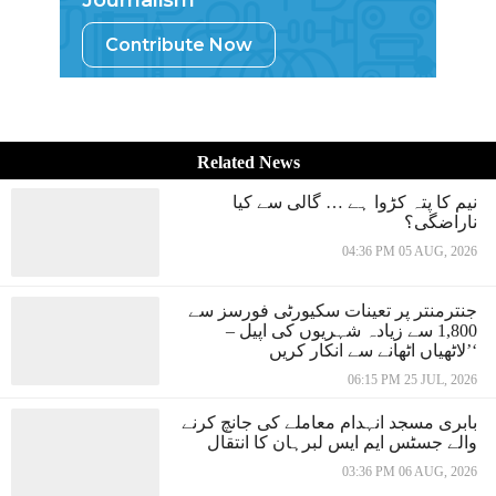
Contribute Now
Related News
نیم کا پتہ کڑوا ہے … گالی سے کیا
ناراضگی؟
04:36 PM 05 AUG, 2026
جنترمنتر پر تعینات سکیورٹی فورسز سے
1,800 سے زیادہ شہریوں کی اپیل –
’لاٹھیاں اٹھانے سے انکار کریں‘
06:15 PM 25 JUL, 2026
بابری مسجد انہدام معاملے کی جانچ کرنے
والے جسٹس ایم ایس لبرہان کا انتقال
03:36 PM 06 AUG, 2026