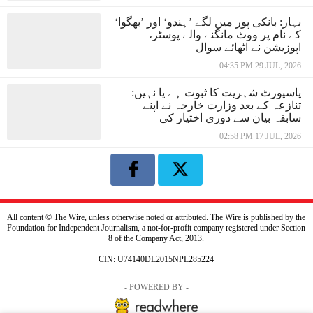
بہار: بانکی پور میں لگے ’ہندو‘ اور ’بھگوا‘
کے نام پر ووٹ مانگنے والے پوسٹر،
اپوزیشن نے اٹھائے سوال
04:35 PM 29 JUL, 2026
پاسپورٹ شہریت کا ثبوت ہے یا نہیں:
تنازعہ کے بعد وزارت خارجہ نے اپنے
سابقہ بیان سے دوری اختیار کی
02:58 PM 17 JUL, 2026
All content © The Wire, unless otherwise noted or attributed. The Wire is published by the
Foundation for Independent Journalism, a not-for-profit company registered under Section
8 of the Company Act, 2013.
CIN: U74140DL2015NPL285224
- POWERED BY -