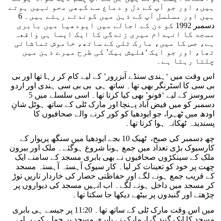
ہیں، اور جو آپ کے دل و دماغ سے کبھی محو نہیں ہوتے
ہیں اور مسلسل آپ کے ذہن میں کوندتے رہتے ہیں۔ 6
دسمبر 1992 کو دن کے اجالے میں ایودھیا میں بابری
مسجد کا انہدام میری زندگی کا ایک ایسا ہی واقعہ
ہے، جس کا میں، مارک ٹلی کے ساتھ، خاموش تماشائی
تھا، اور جو ایک ‘فلیش بیک’ کی طرح میرے ذہن میں
چلتا رہتا ہے۔
اس وقت میں ‘ہندی سنڈے آبزرور’ کے لیے کام کر رہا تھا اور بی
بی سی کا اسٹرنگر بھی تھا۔ ساتھ ہی بی بی سی ہندی اور اردو
سروسز کے لیے ‘فونو’ بھی کیا کرتا تھا۔ اسی سلسلے میں 5
دسمبر کو میں فیض آباد پہنچا اور مارک ٹلی کے ساتھ ہوٹل شانِ
اودھ میں ٹھہرا، جو ایودھیا کو کور کرنے والے صحافیوں کا
پسندیدہ ٹھکانہ ہوا کرتا تھا۔
چھ دسمبر کی صبح، ٹھیک 10 بجے ایودھیا میں سنگھ پریوار کے
کارسیوک بڑی تعداد میں جمع ہونا شروع ہوگئے۔ ملک اور بیرون
ملک کے سینکڑوں صحافیوں نے بھی بابری مسجد کے سامنے ایک
چھت پر خود کو تعینات کر لیا۔ کار سیوک آہستہ آہستہ مسجد
کے قریب جمع ہونے لگے اور حفاظتی حصار کی خاردار تاریں توڑ
کر مسجد میں داخل ہونے لگے۔ اب انہیں مسجد کی دیواروں پر
چڑھتے اور گنبدوں پر بیٹھے دیکھا جا سکتا تھا۔
میں اس وقت مارک ٹلی کے ساتھ تھا۔ 11:20 پر جیسے ہی بابری
مسجد کا ایک گنبد گرا، مارک نے بابری مسجد پر حملے کی پہلی