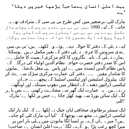
‘بہت اعلیٰ انسان ہےصاحب! بڑھیا خبریں دیتا
ہے’
مارک ٹلی، برصغیر میں کس طرح بی بی سی کے مترادف تھے یہ
جاننے کے لیے 1990 میں بی بی سی ہندی سروس کے پچاس سال
مکمل ہونے پر بی بی سی ایسٹرن سروس کے ڈپٹی ہیڈ
ڈیوڈ پیج کے ایک مضمون کا حوالہ دینا مناسب ہوگا۔
اپنے دہلی کے دفتر کا حوالہ دیتے ہوئے وہ لکھتے ہیں،’بی بی سی
ہندی سروس کا چرچہ دہلی دفتر کے بغیر مکمل نہیں ہوسکتا۔
ہمارے دہلی کے نامہ نگاروں کا کام مرکزی اہمیت کا حامل ہے۔
اس کا صدر دفتر حضرت خواجہ نظام الدین اولیاء کی درگاہ کے
پاس نظام الدین ایسٹ میں ہے اور پاس ہی مغل بادشاہ ہمایوں
کا شاندار مقبرہ ہے۔ دفتر کی عمارت مرکزی سڑک سے ہٹ کر
ایک پیٹرول اسٹیشن اور ٹیکسی اسٹینڈ کے پیچھےہے، جہاں
ٹیکسی ڈرائیور دھندے کے انتظار میں دھوپ سینکتے اور اونگھتے
رہتےہیں۔ یہ عمارت ایک گھر سے مشابہت رکھتی ہے، بس باہر
لگے ایک سائن بورڈ سے بھید کھل جاتا ہے جس پر لکھا ہے’مارک
ٹلی!’
ایک سینئر برطانوی صحافی ایان جیک نے لکھا ہے کہ ایک بار ایک
ٹیکسی ڈرائیور نے مجھ سے پوچھا کہ ‘کیا آپ مارک ٹلی کو جانتے
ہیں؟ میرے ہاں کہنے پر ایسا لگا مانودن میں پہلی بار اس پر
میرا کچھ رعب پڑا ہو۔کہنے لگا،’ بہت اعلیٰ انسان ہے صاحب!