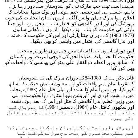
یوں1971سے 1994 تک 23 سال کےعرصے میں ایمرجنسی کے 17-18
مہینے ایسے تھے، جب مارک ٹلی کو ہندوستان سے دور رہنا پڑا۔
تاہم، جیسے ہی ایمرجنسی ختم ہوئی اور لوک سبھا انتخابات کا
اعلان ہوا مارک دہلی واپس آگئے۔ انہوں نے ان انتخابات کی خوب
رپورٹنگ کی اور اندرا گاندھی کو اقتدار سے بے دخل ہوتے اور جنتا
پارٹی کی حکومت کو بنتے ہوئے دیکھا۔ انہوں نے ڈھائی سالوں
(1977-1980) کے دوران جنتا پارٹی اور اس کی حکومت کے خاتمے
اور اندرا گاندھی کی اقتدار میں واپسی کو بھی دیکھا۔
اس دوران انہوں نے پاکستان میں جمہوری طور پر منتخب
حکومت کا تختہ پلٹ، ضیاء الحق کی فوجی آمریت اور پاکستان
کے سابق وزیر اعظم ذوالفقار علی بھٹو کی پھانسی کے واقعات کو
بھی کور کیا۔
قابل ذکر ہے کہ 1980-84کے دوران مارک ٹلی نے ہندوستان
کےتقریباً تمام اہم واقعات کو اپنے معاون ستیش جیکب کے ساتھ
کور کیا، جن میں آسام کا تشدد اور نیلی قتل عام (1983)، پنجاب
میں دہشت گردی اور ‘آپریشن بلیو اسٹار’، دارالحکومت دہلی
میں وزیر اعظم اندرا گاندھی کا قتل اور اس کے بعد ہوئے تشدد
اور سکھوں کاقتل عام (1984)، دسمبر (1984) کا بھوپال گیس
سانحہ اور لوک سبھا انتخابات نمایاں طور پر قابل
ذکر ہیں۔
‘آپریشن بلیو اسٹار’ کے دوران مارک ٹلی سمیت دیگر
غیر ملکی صحافیوں کو پنجاب چھوڑنے کو کہا گیا