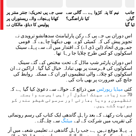
 جانب
نیم کا پتہ کڑوا ہے … گالی سے
سی جے پی تحریک: جنتر منتر پر
گیارہ
کیا ناراضگی؟
کھانا پہنچانے والے ریستوراں پر
ا گیا
پولیس کا دباؤ، مالکان نے
ہراسانی کا الزام لگایا
اس دوران بی جے پی کے رکن پارلیامنٹ سدھانشو ترویدی نے
تجویز پیش کی کہ کمیٹی کو یہ بھی دیکھنا چاہیے کہ قومی
جمہوری اتحاد (این ڈی اے) کے اقتدار میں آنے سے پہلے سینک
اسکولوں کو کس طرح چلایا جا رہا تھا۔
اس دوران پارٹنر شپ ماڈل کے تحت مختص کیے گئے سینک
اسکولوں کی فہرست پر بھی تبادلہ خیال کیا گیا۔ اراکین نے ان
اسکولوں کو چلانے والی تنظیموں اور ان کے ممکنہ روابط کی
جانچ کی ضرورت پر بھی بات کی۔
کئی
میڈیا رپورٹس
میں ذرائع کے حوالے سے دعویٰ کیا گیا ہے کہ
70 سے زیادہ سینک اسکول آر ایس ایس سے وابستہ
تنظیموں، ودیا بھارتی اور سرسوتی شیشو مندر کو
سونپے گئے ہیں۔
اپنی بات رکھنے کے بعد راہل گاندھی ایک کتاب کی رسم رونمائی
کی تقریب میں شرکت کے لیے
میٹنگ
سے چلےگئے۔
یہ پہلا موقع نہیں ہے جب راہل گاندھی نے تعلیمی شعبے میں آر
ایس ایس کے کردار پر سوال اٹھائے ہیں۔ اس سے قبل 29 جولائی