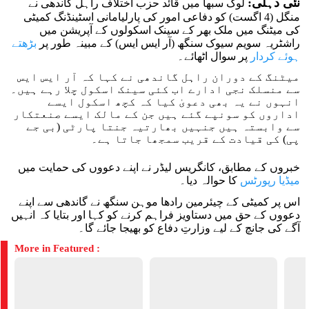
نئی دہلی:
لوک سبھا میں قائد حزب اختلاف راہل گاندھی نے
منگل (4 اگست) کو دفاعی امور کی پارلیامانی اسٹینڈنگ کمیٹی
کی میٹنگ میں ملک بھر کے سینک اسکولوں کے آپریشن میں
راشٹریہ سویم سیوک سنگھ (آر ایس ایس) کے مبینہ طور پر
بڑھتے
ہوئے کردار
پر سوال اٹھائے۔
میٹنگ کے دوران راہل گاندھی نے کہا کہ آر ایس ایس
سے منسلک نجی ادارے اب کئی سینک اسکول چلا رہے ہیں۔
انہوں نے یہ بھی دعویٰ کیا کہ کچھ اسکول ایسے
اداروں کو سونپے گئے ہیں جن کے مالک ایسے صنعتکار
سے وابستہ ہیں جنہیں بھارتیہ جنتا پارٹی (بی جے
پی) کی قیادت کے قریب سمجھا جاتا ہے۔
خبروں کے مطابق، کانگریس لیڈر نے اپنے دعووں کی حمایت میں
میڈیا رپورٹس
کا حوالہ دیا۔
اس پر کمیٹی کے چیئرمین رادھا موہن سنگھ نے گاندھی سے اپنے
دعووں کے حق میں دستاویز فراہم کرنے کو کہا اور بتایا کہ انہیں
آگے کی جانچ کے لیے وزارتِ دفاع کو بھیجا جائے گا۔
More in Featured :