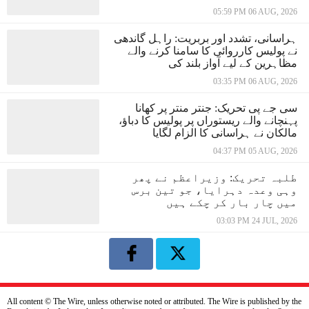
05:59 PM 06 AUG, 2026
ہراسانی، تشدد اور بربریت: راہل گاندھی
نے پولیس کارروائی کا سامنا کرنے والے
مظاہرین کے لیے آواز بلند کی
03:35 PM 06 AUG, 2026
سی جے پی تحریک: جنتر منتر پر کھانا
پہنچانے والے ریستوراں پر پولیس کا دباؤ،
مالکان نے ہراسانی کا الزام لگایا
04:37 PM 05 AUG, 2026
طلبہ تحریک: وزیراعظم نے پھر
وہی وعدہ دہرایا، جو تین برس
میں چار بار کر چکے ہیں
03:03 PM 24 JUL, 2026
All content © The Wire, unless otherwise noted or attributed. The Wire is published by the