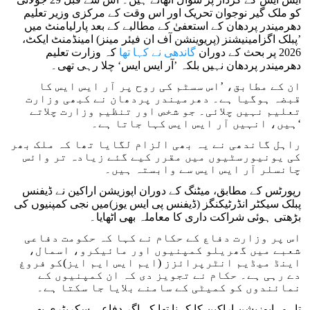
کو ملک گیر نوجوان تحریک اور اس وقت کے مرکزی وزیر تعلیم
دھرمیندر پردھان کے استعفیٰ کے مطالبے کے بعد پارلیامنٹ میں
’پبلک اگزامینیشنز (پریوینشن آف ان فیئر مینز) امینڈمنٹ ایکٹ،
2026 پر بحث کے دوران
گاندھی نے کہا تھا
کہ وزارت تعلیم
دھرمیندر پردھان نہیں بلکہ ’آر ایس ایس‘ چلا رہی تھی۔
ان کے مطابق، ’اس سسٹم کی روح پر آر ایس ایس کا
قبضہ ہوگیا ہے۔ دھرمیندر پردھان نے کبھی وزارت
تعلیم نہیں چلائی۔ جو شخص اور تنظیم وزارت چلاتے
ہیں، انہیں آر ایس ایس کہا جاتا ہے۔‘
راہل گاندھی نے یہ بھی الزام لگایا تھا کہ ملک بھر
کی یونیورسٹیوں میں مقرر کیے گئے زیادہ تر وائس
چانسلر آر ایس ایس سے وابستہ ہیں۔
رپورٹس کے مطابق، میٹنگ کے دوران اپوزیشن اراکین نے ڈیفنس
پبلک سیکٹر انڈرٹیکنگز (ڈیفنس پی ایس یوز)میں نجی کمپنیوں کی
بڑھتی ہوئی شراکت داری کا معاملہ بھی اٹھایا۔
اس پر وزارت دفاع کے حکام نے کہا کہ حکومت دفاعی
شعبے میں گھریلو کمپنیوں اور مائیکرو، اسمال،
اینڈ میڈیم انٹرپرائزز (ایم ایس ایم ایز)کو فروغ
دے رہی ہے۔ حکام نے تجویز دی کہ ان کمپنیوں کے
نمائندوں کو کمیٹی کے سامنے بلایا جا سکتا ہے۔
تاہم، اپوزیشن اراکین کا کہنا تھا کہ اگر دفاعی سکریٹری بھی