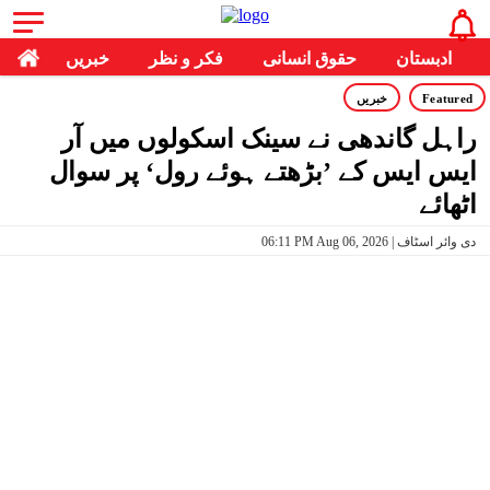
ادبستان
حقوق انسانی
فکر و نظر
خبریں
Featured
خبریں
راہل گاندھی نے سینک اسکولوں میں آر
ایس ایس کے ’بڑھتے ہوئے رول‘ پر سوال
اٹھائے
06:11 PM Aug 06, 2026 | دی وائر اسٹاف