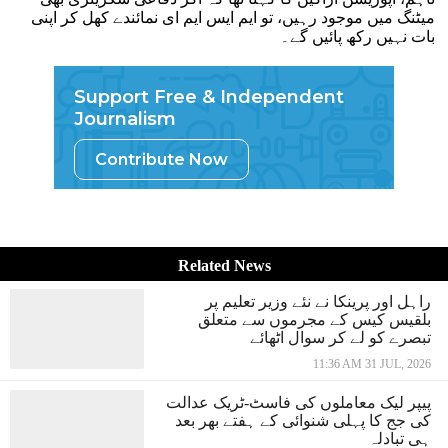
میٹنگ میں موجود رہیں، تو ایم ایس ایم ای نمائندے کھل کر اپنی
بات نہیں رکھ پائیں گے۔
Support Free & Independent
Journalism
Contribute Now
Related News
راہل اور پرینکا نے نئے وزیر تعلیم پر
بلقیس کیس کے مجرموں سے متعلق
تبصرے کو لے کر سوال اٹھائے
11:36 AM 31 JUL, 2026
پیپر لیک معاملوں کی فاسٹ-ٹریک عدالت
کی جج کا پہلی شنوائی کے ہفتے بھر بعد
ہی تبادلہ