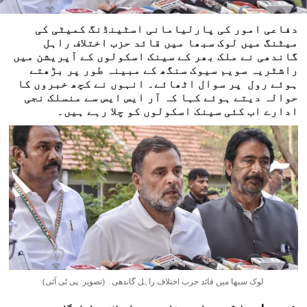
دفاعی امور کی پارلیامانی اسٹینڈنگ کمیٹی کی
میٹنگ میں لوک سبھا میں قائد حزب اختلاف راہل
گاندھی نے ملک بھر کے سینک اسکولوں کے آپریشن میں
راشٹریہ سویم سیوک سنگھ کے مبینہ طور پر بڑھتے
ہوئے رول پر سوال اٹھائے۔ انہوں نے کچھ خبروں کا
حوالہ دیتے ہوئے کہا کہ آر ایس ایس سے منسلک نجی
ادارے اب کئی سینک اسکولوں کو چلا رہے ہیں۔
لوک سبھا میں قائد حزب اختلاف راہل گاندھی۔ (تصویر: پی ٹی آئی)