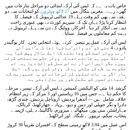
خاص بات یہ ہے کہ ایس آئی آرکے ابتدائی دو مراحل تنازعات میں
گھرے رہے۔ مغربی بنگال میں
27 لاکھ ووٹروں
کو انتخابات سے دو
ہفتے سے بھی کم وقت پہلے 19 عدالتی ٹریبونل کے فیصلے کا
انتظار کرنا پڑا؛ یہاں تک کہ سپریم کورٹ نے بھی عبوری راحت
دینے سے انکار کر دیا۔ آخرکار، ووٹنگ کے دن سے پہلے ٹریبونل نے
بہت کم معاملوں پر فیصلہ سنایا۔
ایس آئی آرکے عمل پر تبصرہ کرتے ہوئے انتخابی تجزیہ کار یوگیندر
یادو نے 4 مئی کو ’دی وائر‘سے کہا تھا کہ،’ایس آئی
آرنے ووٹر لسٹ کو چھانٹنے کا ایک ماڈل پیش کیا ہے۔
اس ملک میں ہم جانتے تھے کہ ووٹر حکومت منتخب کرتے
ہیں، مگر ایس آئی آر نے اس عمل کو الٹ دیا ہے۔ اب
حکومت یہ طے کر سکتی ہے کہ ووٹر کون ہوں گے۔ ایک
بار اگر یہ بات تسلیم کر لی جائے تو یہ جمہوریت کے
بنیادی تصور کو مکمل طور پر بدل دیتی ہے۔‘
گزشتہ14 مئی کو الیکشن کمیشن نےایس آئی آرکے تیسرے مرحلے
کا حکم دیا ہے، جس میں 16 ریاستیں اور 3 مرکز کے زیر انتظام
علاقے شامل ہیں — آندھرا پردیش، اروناچل پردیش، چندی گڑھ،
دادرا و نگر حویلی اور دمن و دیو، ہریانہ، جھارکھنڈ، کرناٹک،
مہاراشٹر، منی پور، میگھالیہ، میزورم، ناگالینڈ، دہلی، اڑیسہ،
پنجاب، سکم، تریپورہ، تلنگانہ اور اتراکھنڈ۔
اس عمل میں 3.94 لاکھ زمینی سطح کے افسران تقریباً 36 کروڑ