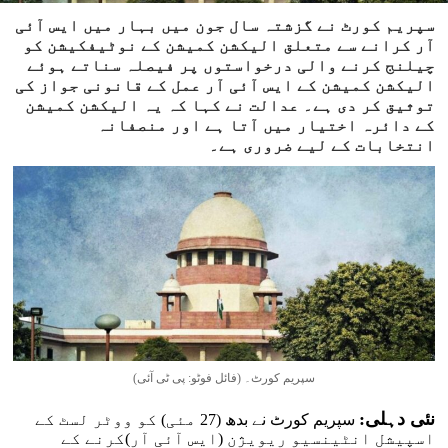
سپریم کورٹ نے گزشتہ سال جون میں بہار میں ایس آئی
آر کرانے سے متعلق الیکشن کمیشن کے نوٹیفکیشن کو
چیلنج کرنے والی درخواستوں پر فیصلہ سناتے ہوئے
الیکشن کمیشن کے ایس آئی آر عمل کے قانونی جواز کی
توثیق کر دی ہے۔ عدالت نے کہا کہ یہ الیکشن کمیشن
کے دائرہ اختیار میں آتا ہے اور منصفانہ
انتخابات کے لیے ضروری ہے۔
سپریم کورٹ۔ (فائل فوٹو: پی ٹی آئی)
نئی دہلی:
سپریم کورٹ نے بدھ (27 مئی) کو ووٹر لسٹ کے
اسپیشل انٹینسیو ریویژن (ایس آئی آر)کرنے کے