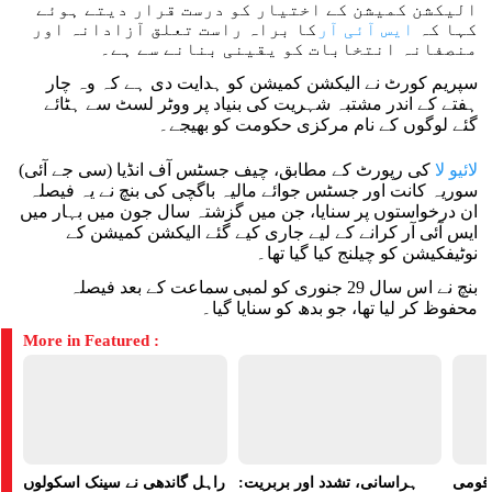
الیکشن کمیشن کے اختیار کو درست قرار دیتے ہوئے
کہا کہ
ایس آئی آر
کا براہ راست تعلق آزادانہ اور
منصفانہ انتخابات کو یقینی بنانے سے ہے۔
سپریم کورٹ نے الیکشن کمیشن کو ہدایت دی ہے کہ وہ چار
ہفتے کے اندر مشتبہ شہریت کی بنیاد پر ووٹر لسٹ سے ہٹائے
گئے لوگوں کے نام مرکزی حکومت کو بھیجے۔
لائیو لا
کی رپورٹ کے مطابق، چیف جسٹس آف انڈیا (سی جے آئی)
سوریہ کانت اور جسٹس جوائے مالیہ باگچی کی بنچ نے یہ فیصلہ
ان درخواستوں پر سنایا، جن میں گزشتہ سال جون میں بہار میں
ایس آئی آر کرانے کے لیے جاری کیے گئے الیکشن کمیشن کے
نوٹیفکیشن کو چیلنج کیا گیا تھا۔
بنچ نے اس سال 29 جنوری کو لمبی سماعت کے بعد فیصلہ
محفوظ کر لیا تھا، جو بدھ کو سنایا گیا۔
More in Featured :
ے قومی
ہراسانی، تشدد اور بربریت:
راہل گاندھی نے سینک اسکولوں