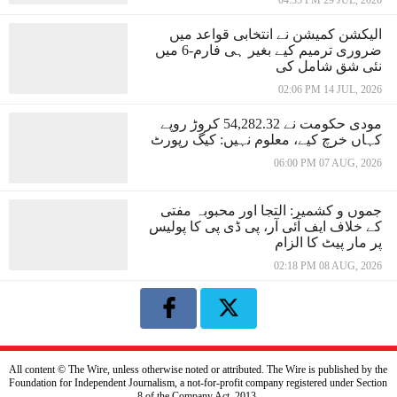
04:35 PM 29 JUL, 2026
الیکشن کمیشن نے انتخابی قواعد میں
ضروری ترمیم کیے بغیر ہی فارم-6 میں
نئی شق شامل کی
02:06 PM 14 JUL, 2026
مودی حکومت نے 54,282.32 کروڑ روپے
کہاں خرچ کیے، معلوم نہیں: کیگ رپورٹ
06:00 PM 07 AUG, 2026
جموں و کشمیر: التجا اور محبوبہ مفتی
کے خلاف ایف آئی آر، پی ڈی پی کا پولیس
پر مار پیٹ کا الزام
02:18 PM 08 AUG, 2026
All content © The Wire, unless otherwise noted or attributed. The Wire is published by the
Foundation for Independent Journalism, a not-for-profit company registered under Section
8 of the Company Act, 2013.