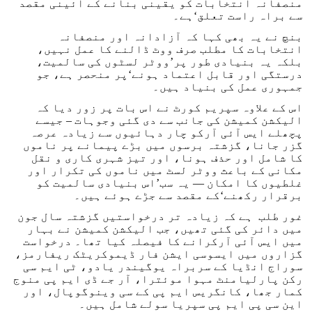
منصفانہ انتخابات کو یقینی بنانے کے آئینی مقصد
سے براہ راست تعلق‘ہے۔
بنچ نے یہ بھی کہا کہ آزادانہ اور منصفانہ
انتخابات کا مطلب صرف ووٹ ڈالنے کا عمل نہیں،
بلکہ یہ بنیادی طور پر’ووٹر لسٹوں کی سالمیت،
درستگی اور قابل اعتماد ہونے‘پر منحصر ہے، جو
جمہوری عمل کی بنیاد ہیں۔
اس کے علاوہ سپریم کورٹ نے اس بات پر زور دیا کہ
الیکشن کمیشن کی جانب سے دی گئی وجوہات – جیسے
پچھلے ایس آئی آرکو چار دہائیوں سے زیادہ عرصہ
گزر جانا، گزشتہ برسوں میں بڑے پیمانے پر ناموں
کا شامل اور حذف ہونا، اور تیز شہری کاری و نقل
مکانی کے باعث ووٹر لسٹ میں ناموں کی تکرار اور
غلطیوں کا امکان — یہ سب’اس بنیادی سالمیت کو
برقرار رکھنے‘کے مقصد سے جڑے ہوئے ہیں۔
غور طلب ہے کہ زیادہ تر درخواستیں گزشتہ سال جون
میں دائر کی گئی تھیں، جب الیکشن کمیشن نے بہار
میں ایس آئی آرکرانے کا فیصلہ کیا تھا۔ درخواست
گزاروں میں ایسوسی ایشن فار ڈیموکریٹک ریفارمز،
سوراج انڈیا کے سربراہ یوگیندر یادو، ٹی ایم سی
رکن پارلیامنٹ مہوا موئترا، آر جے ڈی ایم پی منوج
کمار جھا، کانگریس ایم پی کے سی وینوگوپال، اور
این سی پی ایم پی سپریا سولے شامل ہیں۔