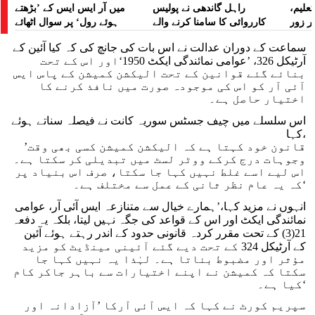
تعلیم،
راہل گاندھی نے پولیس
میں آر ایس ایس کے ’بڑھتے
ر زور
کارروائی کا سامنا کرنے والے
ہوئے رول‘ پر سوال اٹھائے
مظاہرین کے لیے آواز بلند کی
سماعت کے دوران عدالت نے اس بات کی جانچ کی کہ کیا آئین کے
آرٹیکل 326، ’عوامی نمائندگی ایکٹ 1950‘اور اس کے تحت
بنائے گئے قوانین کے تحت الیکشن کمیشن کے پاس ایس
آئی آر کو اس کی موجودہ صورت میں نافذ کرنے کا
اختیار حاصل ہے۔
اس سلسلے میں چیف جسٹس سوریہ کانت نے فیصلہ سناتے ہوئے
کہا،
’قانون خود کہتا ہے کہ الیکشن کمیشن کسی بھی وقت
وجوہات درج کرکے ووٹر لسٹ میں تبدیلی کر سکتا ہے۔
اس لیے اسے غلط نہیں کہا جا سکتا، صرف اس بنیاد پر
کہ یہ عام نظر ثانی کے عمل سے مختلف ہے۔‘
انہوں نے مزید کہا،’ہمارے خیال سے متنازعہ ایس آئی آر، عوامی
نمائندگی ایکٹ اور اس کے قواعد کی جگہ نہیں لیتا، بلکہ یہ دفعہ
21(3) کے تحت مقرر کردہ قانونی حدود کے اندر رہتے ہوئے آئین
کے آرٹیکل 324 کے تحت دیے گئے آئینی مینڈیٹ کو مزید
مؤثر اور مضبوط بناتا ہے۔ لہٰذا یہ نہیں کہا جا
سکتا کہ کمیشن نے اپنے اختیارات سے باہر جاکر کام
کیا ہے۔‘
سپریم کورٹ نے کہا کہ ایس آئی آرکا ’آزادانہ اور