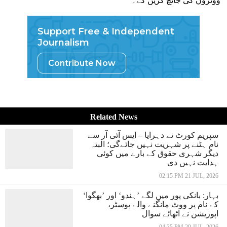
ووٹروں کی جانچ کریں گے۔
Support Free & Independent
Journalism
Contribute Now
Related News
سپریم کورٹ نے دہرایا – ایس آئی آر سے
نام ہٹنے پر شہریت نہیں جائےگی؛ البتہ
دیگر شہری حقوق کے بارے میں کوئی
ہدایت نہیں دی
02:15 PM 21 JUL, 2026
بہار: بانکی پور میں لگے ’ہندو‘ اور ’بھگوا‘
کے نام پر ووٹ مانگنے والے پوسٹر،
اپوزیشن نے اٹھائے سوال