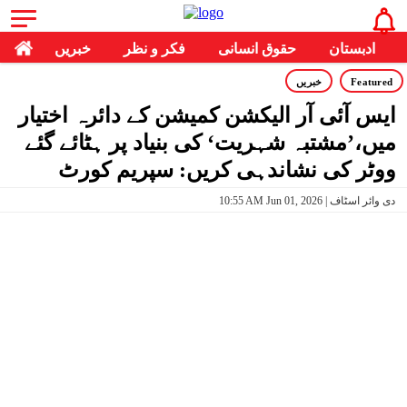
ادبستان
حقوق انسانی
فکر و نظر
خبریں
Featured
خبریں
ایس آئی آر الیکشن کمیشن کے دائرہ اختیار
میں،’مشتبہ شہریت‘ کی بنیاد پر ہٹائے گئے
ووٹر کی نشاندہی کریں: سپریم کورٹ
10:55 AM Jun 01, 2026 | دی وائر اسٹاف