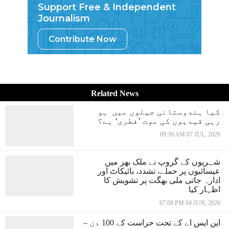
Support Free & Independent
Journalism
Contribute Now
Related News
کیا ہندوستانی جیلوں میں ہو
رہی قیدیوں کی موت ’فطری‘ ہے؟
09:39 AM 07 JUL, 2026
شہریوں کے گروپ نے ملک بھر میں
عیسائیوں پر حملے، تشدد، بائیکاٹ اور
ادارہ جاتی ملی بھگت پر تشویش کا
اظہار کیا
07:08 PM 04 JUN, 2026
این ایس اے کے تحت حراست کے 100 دن –