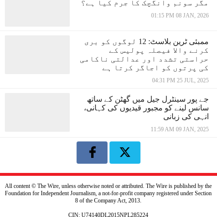
مگر سونم وانگچک کا جرم کیا ہے؟
01:15 PM 08 JAN, 2026
ممبئی ٹرین بلاسٹ: 12 لوگوں کو بری
کرنے والا فیصلہ پولیس کے
حراستی تشدد اور عدالتی ناکامی
کی پرتوں کو اجاگر کرتا ہے
04:31 PM 25 JUL, 2025
جے پور سینٹرل جیل میں گھٹن کے ساتھ
سانس لینے کو مجبور قیدیوں کی کہانی،
انہی کی زبانی
11:59 AM 09 JAN, 2025
All content © The Wire, unless otherwise noted or attributed. The Wire is published by the
Foundation for Independent Journalism, a not-for-profit company registered under Section
8 of the Company Act, 2013.
CIN: U74140DL2015NPL285224