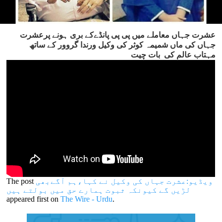
عشرت جہاں معاملے میں پی پی پانڈےکے بری ہونے پرعشرت
جہاں کی ماں شمیمہ کوثر کی وکیل ورندا گروور کے ساتھ
مہتاب عالم کی بات چیت
ویڈیو:عشرت جہاں کی وکیل نے کہا،ہم آگےبھی
The post
لڑیں گے کیونکہ ثبوت ہمارے حق میں بولتے ہیں
appeared first on
The Wire - Urdu
.