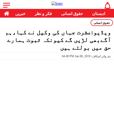
ادبستان
حقوق انسانی
فکر و نظر
خبریں
حقوق انسانی
ویڈیو:عشرت جہاں کی وکیل نے کہا،ہم
آگےبھی لڑیں گے کیونکہ ثبوت ہمارے
حق میں بولتے ہیں
04:49 PM Jan 08, 2019 | دی وائر اسٹاف