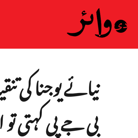
ہ
نیائے یوجنا کی تنق
بی جے پی کہتی تو ا