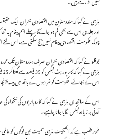
نہیں لڑ رہے ہیں۔
بنرجی نے کہا کہ ہندوستان میں اقتصادی بحران ایک حقیق
اور جلدہی اس سے بھی کم ہو جائے‌گا۔ پہلے اہم پیغام یہ تھ
چونکہ حکومت اقتصادی پیغام نہیں بیچ سکتی ہے، اس لئے انتخ
ڈوفلو نے کہا کہ اقتصادی بحران صرف ہندوستان تک محدود نہ
بنر
اس کے بجائے، حکومت کو غریبوں کے ہاتھ میں پیسہ پہنچ
اس کے ساتھ ہی بنرجی نے کہا کہ کاروباریوں کی تنخواہ کی 
آمدنی پر زیادہ ٹیکس لگایا جانا چاہیے۔
غور طلب ہے کہ ابھیجیت بنرجی سمیت تین لوگوں کو عالمی 