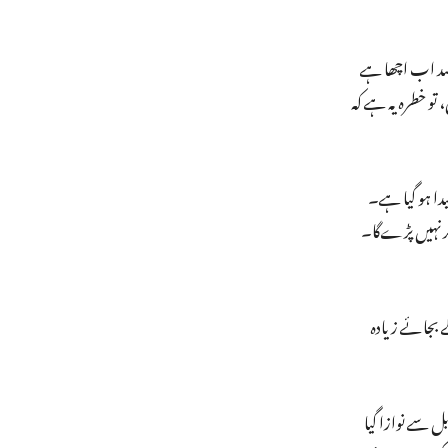
صد اب اچھا ہے
تو خطرہ یہ ہے کہ
دا ہو گیا ہے۔
ر کوئی اثر نہیں پڑے‌گا۔
 بجائے زیادہ
 سے نوازا گیا