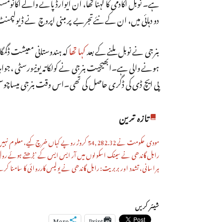
ہے۔ نوبل اکادمی کا کہنا تھا، ان ایوارڈ پانے والے اکا
دو دہائی میں، ان کے نئےتجربے پر مبنی اپروچ نے ڈیولپمن
بنرجی نے نوبل ملنے کے بعد
کہا تھا
کہ ہندوستانی معیشت ڈگمگا
پی ایچ ڈی کی ڈگری حاصل کی تھی۔اس وقت بنرجی میساچوسٹس ا
تازہ ترین
مودی حکومت نے 54,282.32 کروڑ روپے کہاں خرچ کیے، معلوم نہیں: کیگ رپورٹ
راہل گاندھی نے سینک اسکولوں میں آر ایس ایس کے ’بڑھتے ہوئے رول
ہراسانی، تشدد اور بربریت: راہل گاندھی نے پولیس کارروائی کا سامنا کر
شیئر کریں
More
Print