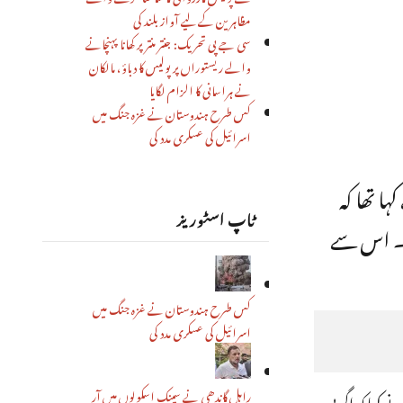
مظاہرین کے لیے آواز بلند کی
سی جے پی تحریک: جنتر منتر پر کھانا پہنچانے
والے ریستوراں پر پولیس کا دباؤ، مالکان
نے ہراسانی کا الزام لگایا
کس طرح ہندوستان نے غزہ جنگ میں
اسرائیل کی عسکری مدد کی
ا تھا کہ
ٹاپ اسٹوریز
ا ۔ اس سے
کس طرح ہندوستان نے غزہ جنگ میں
اسرائیل کی عسکری مدد کی
راہل گاندھی نے سینک اسکولوں میں آر
 کہا کہ اگر بی