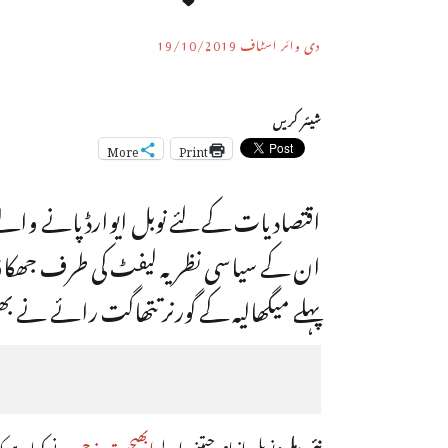
دی وائر اسٹاف
19/10/2019
شیئر کریں
More
Print
اقتصادیات کے لئے نوبل ایوارڈ پانے والے
ان کے سیاسی نظریہ لیفٹ کی طرف جھکاؤ وا
پہلے میگھالیہ کے گورنر تتھاگت رائے نے بھی 
نئی دہلی:
نوبل انعام جیتنے والے
ابھیجیت بنرجی
نے کہا ہے کہ 