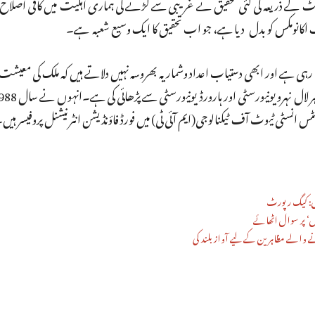
نومسٹ کے ذریعہ کی گئی تحقیق نے غریبی سے لڑنے کی ہماری اہلیت میں کافی اص
ٹ اکانومکس کو بدل دیا ہے، جو اب تحقیق کا ایک وسیع شعبہ ہے۔
 رہی ہے اور ابھی دستیاب اعداد وشمار یہ بھروسہ نہیں دلاتے ہیں کہ ملک کی معیشت
نسٹی ٹیوٹ آف ٹیکنالوجی(ایم آئی ٹی) میں فورڈ فاؤنڈیشن انٹرنیشنل پروفیسر ہیں
‘ پر سوال اٹھائے
نے والے مظاہرین کے لیے آواز بلند کی