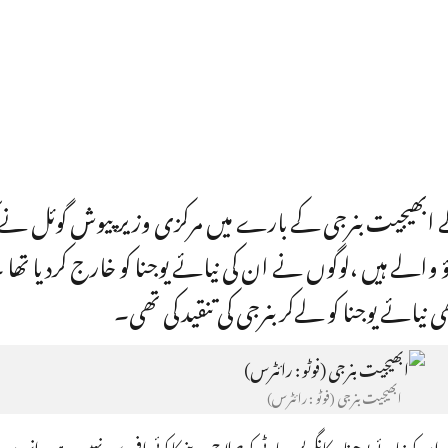
 ابھیجیت بنرجی کے بارے میں مرکزی وزیر پیوش گوئل نے کہ
لے ہیں ،لوگوں نے ان کی نیائے یوجنا کو خارج کردیا تھ
نیائے یوجنا کو لےکر بنرجی کی تنقید کی تھی۔
ابھیجیت بنرجی (فوٹو : رائٹرس)
ان کو نیائے یوجنا پر کانگریس پارٹی کو صلاح دینے کا کوئی افسوس نہیں ہے۔ انہوں نے