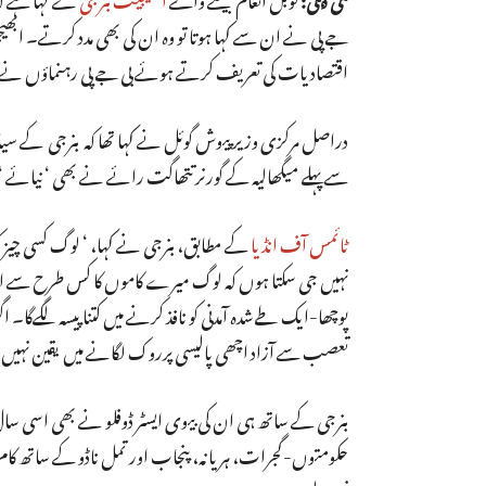
جے پی نے ان سے کہا ہوتا تو وہ ان کی بھی مدد کرتے۔ ابھیجی
اقتصادیات کی تعریف کرتے ہوئے بی جے پی رہنماؤں نے نی
دراصل مرکزی وزیر پیوش گوئل نے کہا تھا کہ بنرجی کے سی
سے پہلے میگھالیہ کے گورنر تتھاگت رائے نے بھی ‘ نیائے ‘ ی
ٹائمس آف انڈیا
کے مطابق، بنرجی نے کہا، ‘ لوگ کسی چیز کو
نہیں جی سکتا ہوں کہ لوگ میرے کاموں کا کس طرح سے است
پوچھا-ایک طےشدہ آمدنی کو نافذ کرنے میں کتنا پیسہ لگے‌گا۔
تعصب سے آزاد اچھی پالیسی پرروک لگانے میں یقین نہیں رک
بنرجی کے ساتھ ہی ان کی بیوی ایسٹر ڈوفلو نے بھی اسی سال
حکومتوں-گجرات، ہریانہ، پنجاب اور تمل ناڈو کے ساتھ کام