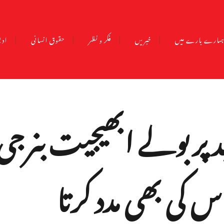
مارے بارے میں
خبریں
فکر و نظر
حقوق انسانی
ادب
ید پر بولے ابھیجیت بنرجی
س کی بھی مدد کرتا