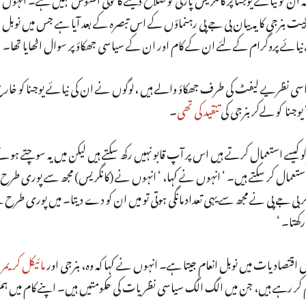
ت بنرجی کا یہ بیان بی جے پی رہنماؤں کے اس تبصرہ کے بعد آیا ہے جس میں نوبل ا
ائے پروگرام کے لئے ان کے کام اور ان کے سیاسی جھکاؤ پر سوال اٹھایا تھا۔
اسی نظریے لیفٹ کی طرف جھکاؤ والے ہیں ،لوگوں نے ان کی نیائے یوجنا کو خارج
وجنا کو لےکر بنرجی کی
تنقید کی تھی
۔
 کیسے استعمال کرتے ہیں اس پر آپ قابو نہیں رکھ سکتے ہیں لیکن میں یہ سوچتے ہوئے
عمال کر سکتے ہیں۔ ‘ انہوں نے کہا، ‘ انہوں نے (کانگریس) مجھ سے پوری طرح
 اگر بی جے پی نے مجھ سے یہی تعداد مانگی ہوتی تو میں ان کو دے دیتا۔ میں پوری طر
ھتا۔ ‘
 اقتصادیات میں نوبل انعام جیتا ہے۔ انہوں نے کہا کہ وہ، بنرجی اور
مائیکل کریمر
م
 کر رہے ہیں، جن میں الگ الگ سیاسی نظریات کی حکومتیں ہیں۔ اپنے کام میں ہم ن