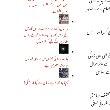
ایس ایس کے ’بڑھتے ہوئے رول‘ پر
نعام کے لئے ماہر
سوال اٹھائے
ہراسانی، تشدد اور بربریت: راہل گاندھی
 کردیا تھا ۔ اس
نے پولیس کارروائی کا سامنا کرنے والے
مظاہرین کے لیے آواز بلند کی
 بھی اپنی زندگی
کیا ہندوستانی جیلوں میں ہو رہی قیدیوں
 سے جائز سوال
کی موت ’فطری‘ ہے؟
ح سے سیاسی
نیم کا پتہ کڑوا ہے … گالی سے کیا ناراضگی؟
ختلف ریاستی
ظریاتی لڑائی