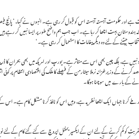
ت ہے اور حکومت آہستہ آہستہ اس کو قبول‌کر رہی ہے۔ انہوں نے کہا، ‘ پانچ فی
ا کہ ہندوستان بہت اچھا کر رہا ہے۔ اب جب ہم واضح طور پر ایسا نہیں کر رہے ہیں، 
اب جیتنے کے لئے وہ دیگر پیغامات کا استعمال کر رہی ہے۔ ‘
یں ہے، بلکہ چین بھی اس سے متاثر ہے۔ یورپ اور امریکہ میں بھی بحران کا ڈر پی
جی نے کہا کہ کارپوریٹ ٹیکس کو 35 فیصد سے گھٹاکر 25 فیصد کرنے کے وزیر خزانہ نرملا سیتارمن کے فیصلے کا ملک کی اقتصادی انتظام پ
انے کے بارے میں سوچنا ہوگا۔
حد طے کرنا جہاں ایک اچھا نظریہ ہے، وہیں اس کو نافذ کرنا مشکل کام ہے۔ اس کے
غربت کو کم کرنے کے لئے ان کے ایکسپریمنٹل اپروچ سے کئے گئے کام کے لئے نوبل