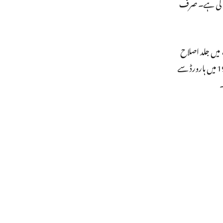
لاح کی ہے۔ صرف
 میں جلد اصلاح
ہونے والی ہے۔ابھیجیت بنرجی نے کولکاتہ یونیورسٹی ،جواہر لال نہرو یونیورسٹی اور ہارورڈ یونیورسٹی سے پڑھائی کی ہے۔انہوں نے سال 1988 میں ہارورڈ سے
۔