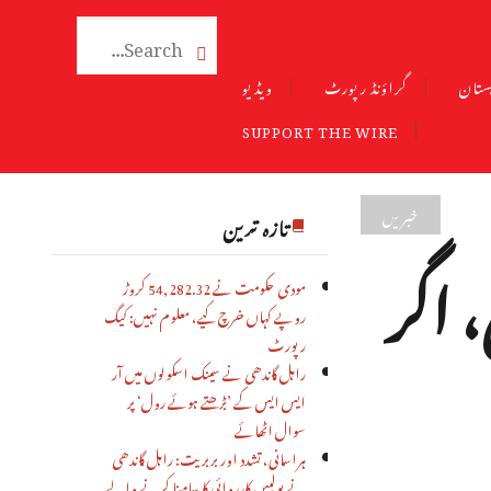

ستان
گراؤنڈ رپورٹ
ویڈیو
SUPPORT THE WIRE
خبریں
تازہ ترین
، اگر
مودی حکومت نے 54,282.32 کروڑ
روپے کہاں خرچ کیے، معلوم نہیں: کیگ
رپورٹ
راہل گاندھی نے سینک اسکولوں میں آر
ایس ایس کے ’بڑھتے ہوئے رول‘ پر
سوال اٹھائے
ہراسانی، تشدد اور بربریت: راہل گاندھی
نے پولیس کارروائی کا سامنا کرنے والے