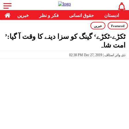
ادبستان
حقوق انسانی
فکر و نظر
خبریں
Featured
خبریں
’ٹکڑے-ٹکڑے‘ گینگ کو سزا دینے کا وقت آ گیا:
امت شاہ
02:38 PM Dec 27, 2019 | دی وائر اسٹاف