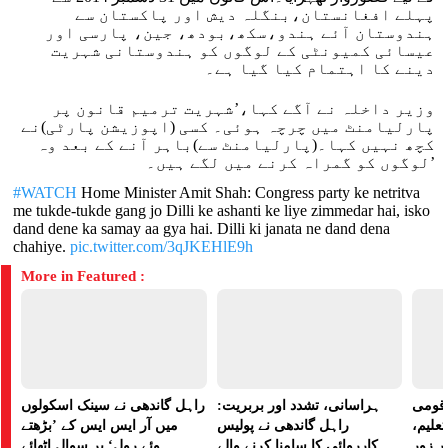
پہلے افغانستان،بنگلہ دیش اور پاکستان سے
ہندوستان آئے ہندو،سکھ،بودھ، جین، پارسی اور
عیسائی کمیونٹی کے لوگوں کو ہندوستانی شہریت
دینے کا اہتمام کیا گیا ہے۔
وزیر داخلہ نے آگے کہا،’شہریت ترمیم قانون پر
پارلیامنٹ میں چرچہ ہوئی۔ کسی (اپوزیشن پارٹی)نے
کچھ نہیں کہا۔(پارلیامنٹ سے)باہر آنے کے بعد وہ
لوگوں کو گمراہ کرنے میں لگے ہیں۔’
#WATCH
Home Minister Amit Shah: Congress party ke netritva
me tukde-tukde gang jo Dilli ke ashanti ke liye zimmedar hai, isko
dand dene ka samay aa gya hai. Dilli ki janata ne dand dena
chahiye.
pic.twitter.com/3qJKEHlE9h
More in Featured :
ے قومی
ہراسانی، تشدد اور بربریت:
راہل گاندھی نے سینک اسکولوں
تعلیم،
راہل گاندھی نے پولیس
میں آر ایس ایس کے ’بڑھتے
ر زور
کارروائی کا سامنا کرنے والے
ہوئے رول‘ پر سوال اٹھائے