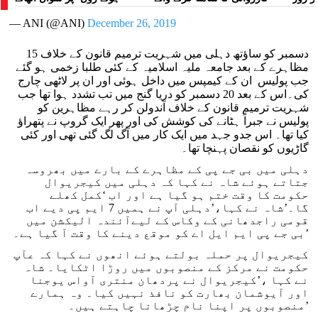
مظاہرین کے لیے آواز بلند کی
— ANI (@ANI)
December 26, 2019
15 دسمبر کو ساؤتھ دہلی میں شہریت ترمیم قانون کے خلاف
مظاہرے کے بعد جامعہ ملیہ اسلامیہ کے کئی طلبا زخمی ہو گئے
جب پولیس ان کے کیمپس میں داخل ہوئی اور ان پر لاٹھی چارج
کی۔اس کے بعد 20 دسمبر کو دریا گنج میں تب تشدد ہوا تھا جب
شہریت ترمیم قانون کے خلاف آندولن کر رہے مظاہرین کو
پولیس نے جبراً ہٹانے کی کوشش کی اور پھر ایک گروپ نے پتھراؤ
کیا تھا۔ اس جدو جہد میں ایک کار میں آگ لگ گئی تھی اور کئی
گاڑیوں کو نقصان پہنچا تھا۔
دہلی میں بی جے پی کے مظاہرے کے بارے میں بھروسہ
جتاتے ہوئے شاہ نے کہا کہ دہلی میں کیجریوال
حکومت کا وقت ختم ہو گیا ہے اور اب ‘کمل کھلے
گا۔’شاہ نے کہا،’دہلی آپ نے ہمیں 7 ایم پی دیے اب
قومی راجدھانی کے وکاس کے لیےآئندہ الیکشن میں
بی جے پی ایم ایل اے کو موقع دینے کا وقت آ گیا ہے۔’
کیجریوال پر حملہ بولتے ہوئے انھوں نے کہا کہ عآپ
حکومت نے مرکز کے منصوبوں میں روڑا اٹکایا۔ شاہ
نے کہا ،’کیجریوال نے پردھان منتری آواس یوجنا
اور آیوشمان بھارت کو نافذ نہیں کیا۔ وہ ہمارے
منصوبوں پر اپنا نام چڑھانا چاہتے ہیں۔’