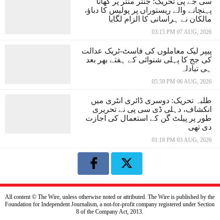
سی جے پی تحریک: جنتر منتر پر کھانا
پہنچانے والے ریستوراں پر پولیس کا دباؤ،
مالکان نے ہراسانی کا الزام لگایا
03:15 PM 07 AUG, 2026
پیپر لیک معاملوں کی فاسٹ-ٹریک عدالت
کی جج کا پہلی شنوائی کے ہفتے بھر بعد
ہی تبادلہ
05:59 PM 06 AUG, 2026
طلبہ تحریک: دوسری ڈائری انٹری میں
انکشاف، دہلی ڈی سی پی نے تحریری
طور پر پیلٹ گن کے استعمال کی اجازت
دی تھی
01:18 PM 03 AUG, 2026
All content © The Wire, unless otherwise noted or attributed. The Wire is published by the
Foundation for Independent Journalism, a not-for-profit company registered under Section
8 of the Company Act, 2013.