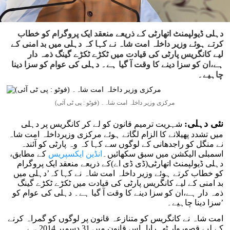
دہلی ڈیولپمنٹ اتھارٹی کے ذریعے منعقد ایک پروگرام کو خطاب
کرتے ہوئے وزیر داخلہ امت شاہ نے کہا کہ دہلی میں بد امنی کے
لیے کانگریس پارٹی کی قیادت میں ٹکڑے ٹکڑے گینگ ذمہ دار
ہے،ان کو سزا دینے کا وقت آ گیا ہے۔ دہلی کی عوام کو سزا دینا
چاہیے۔
مرکزی وزیر داخلہ امت شاہ۔ (فوٹو : پی ٹی آئی)
نئی دہلی:
شہریت ترمیم قانون کو لے کر کانگریس پر دہلی
میں تشدد پھیلانے کا الزام لگاتے ہوئے مرکزی وزیرداخلہ امت شاہ
نے منگل کو راجدھانی کے لوگوں سے کہا کہ وہ پارٹی کو آئندہ
اسمبلی الیکشن میں سبق سکھائیں۔
انڈین ایکسپریس
کے مطابق،
دہلی ڈیولپمنٹ اتھارٹی(ڈی ڈی اے)کے ذریعے منعقد ایک پروگرام
کو خطاب کرتے ہوئے وزیر داخلہ امت شاہ نے کہا کہ’دہلی میں
بد امنی کے لیے کانگریس پارٹی کی قیادت میں ٹکڑے ٹکڑے گینگ
ذمہ دار ہے،ان کو سزا دینے کا وقت آ گیا ہے۔ دہلی کی عوام کو
سزا دینا چاہیے۔’
امت شاہ نے کانگریس کو متنازعہ قانون پر لوگوں کو گمراہ کرنے
کے لیے قصوروار ٹھہرایا۔اس قانون میں 31 دسمبر 2014 سے