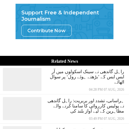
Support Free & Independent
Journalism
Contribute Now
Related News
راہل گاندھی نے سینک اسکولوں میں آر
ایس ایس کے ’بڑھتے ہوئے رول‘ پر سوال
اٹھائے
04:28 PM 07 AUG, 2026
ہراسانی، تشدد اور بربریت: راہل گاندھی
نے پولیس کارروائی کا سامنا کرنے والے
مظاہرین کے لیے آواز بلند کی
03:49 PM 07 AUG, 2026