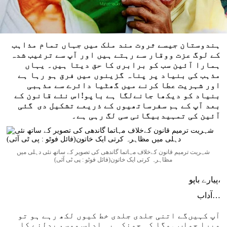
ہندوستان جیسے ثروت مند ملک میں جہاں تمام مذاہب
کے لوگ عزت ووقار سے رہتے ہیں اور آپ سے ترغیب شدہ
ہمارا آئین سب کو برابری کا حق دیتا ہیں۔ یہاں
مذہب کی بنیاد پر پناہ گزینوں میں فرق ہو رہا ہے
اور شہریت عطا کرنے میں گھٹیا دائرے سے مذہبی
بنیاد کو دیکھا جانےلگا ہے باپو!اس نئے قانون کے
بعد آپ کے ہم سفرساتھیوں کے ذریعے تشکیل دی گئی
آئین کی تمہیدبیگانی سی لگ رہی ہے۔
شہریت ترمیم قانون کےخلاف مہاتما گاندھی کی تصویر کے ساتھ نئی دہلی میں
مظاہرہ کرتی ایک خاتون(فائل فوٹو : پی ٹی آئی)
پیارے باپو،
آداب…
آپ کہیں‌گے اتنی جلدی جلدی خط کیوں لکھ رہے ہو تو
میرا جواب ہوگا کہ چونکہ یہ اداس موسم بدلنے کا