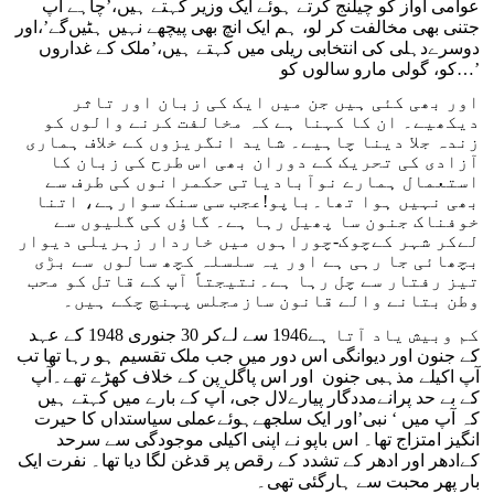
عوامی آواز کو چیلنج کرتے ہوئے ایک وزیر کہتے ہیں،’چاہے آپ
جتنی بھی مخالفت کر لو، ہم ایک انچ بھی پیچھے نہیں ہٹیں‌گے’،اور
دوسرےدہلی کی انتخابی ریلی میں کہتے ہیں،’ملک کے غداروں
کو، گولی مارو سالوں کو…’
اور بھی کئی ہیں جن میں ایک کی زبان اور تاثر
دیکھیے۔ ان کا کہنا ہے کہ مخالفت کرنے والوں کو
زندہ جلا دینا چاہیے۔ شاید انگریزوں کے خلاف ہماری
آزادی کی تحریک کے دوران بھی اس طرح کی زبان کا
استعمال ہمارے نوآبادیاتی حکمرانوں کی طرف سے
بھی نہیں ہوا تھا۔باپو!عجب سی سنک سوارہے، اتنا
خوفناک جنون سا پھیل رہا ہے۔ گاؤں کی گلیوں سے
لےکر شہر کےچوک-چوراہوں میں خاردار زہریلی دیوار
بچھائی جا رہی ہے اور یہ سلسلہ کچھ سالوں سے بڑی
تیز رفتار سے چل رہا ہے۔نتیجتاً آپ کے قاتل کو محب
وطن بتانے والے قانون سازمجلس پہنچ چکے ہیں۔
کم وبیش یاد آتا ہے1946 سے لےکر 30 جنوری 1948 کے عہد
کے جنون اور دیوانگی اس دور میں جب ملک تقسیم ہو رہا تھا تب
آپ اکیلے مذہبی جنون اور اس پاگل پن کے خلاف کھڑے تھے۔آپ
کے بے حد پرانےمددگار پیارےلال جی، آپ کے بارے میں کہتے ہیں
کہ آپ میں ‘ نبی’اور ایک سلجھےہوئےعملی سیاستداں کا حیرت
انگیز امتزاج تھا۔ اس باپو نے اپنی اکیلی موجودگی سے سرحد
کےادھر اور ادھر کے تشدد کے رقص پر قدغن لگا دیا تھا۔ نفرت ایک
بار پھر محبت سے ہارگئی تھی۔