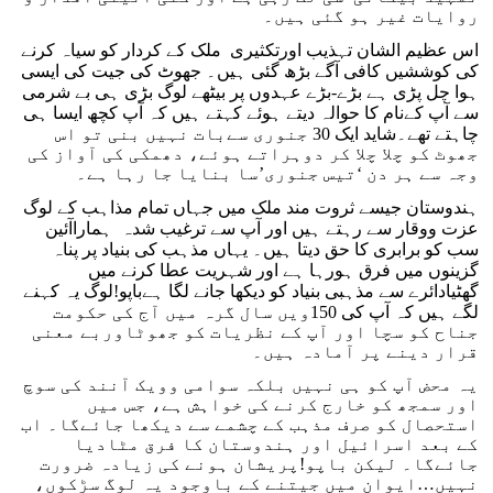
روایات غیر ہو گئی ہیں۔
اس عظیم الشان تہذیب اورتکثیری ملک کے کردار کو سیاہ کرنے
کی کوششیں کافی آگے بڑھ گئی ہیں۔ جھوٹ کی جیت کی ایسی
ہوا چل پڑی ہے بڑے-بڑے عہدوں پر بیٹھے لوگ بڑی ہی بے شرمی
سے آپ کےنام کا حوالہ دیتے ہوئے کہتے ہیں کہ آپ کچھ ایسا ہی
چاہتے تھے۔شاید ایک 30 جنوری سےبات نہیں بنی تو اس
جھوٹ کو چلا چلا کر دوہراتے ہوئے، دھمکی کی آواز کی
وجہ سے ہر دن ‘تیس جنوری’سا بنایا جا رہا ہے۔
ہندوستان جیسے ثروت مند ملک میں جہاں تمام مذاہب کے لوگ
عزت ووقار سے رہتے ہیں اور آپ سے ترغیب شدہ ہماراآئین
سب کو برابری کا حق دیتا ہیں۔ یہاں مذہب کی بنیاد پر پناہ
گزینوں میں فرق ہورہا ہے اور شہریت عطا کرنے میں
گھٹیادائرے سے مذہبی بنیاد کو دیکھا جانے لگا ہےباپو!لوگ یہ کہنے
لگے ہیں کہ آپ کی 150ویں سال گرہ میں آج کی حکومت
جناح کو سچا اور آپ کے نظریات کو جھوٹاوربے معنی
قرار دینے پر آمادہ ہیں۔
یہ محض آپ کو ہی نہیں بلکہ سوامی وویک آنند کی سوچ
اور سمجھ کو خارج کرنے کی خواہش ہے، جس میں
استحصال کو صرف مذہب کے چشمے سے دیکھا جائے‌گا۔ اب
کے بعد اسرائیل اور ہندوستان کا فرق مٹادیا
جائے‌گا۔ لیکن باپو!پریشان ہونے کی زیادہ ضرورت
نہیں…ایوان میں جیتنے کے باوجود یہ لوگ سڑکوں،