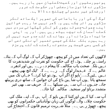
یونیورسٹیوں اور کھیت-کھلیان میں ہار رہے ہیں۔
سڑکوں نے قانون سازمجلس اور حکومت کے غرور
اورضدکو غیر معمولی چیلنج دے ڈالا ہے۔
لوگ آپ کی اور باباصاحب کی تصویر ایک ساتھ لےکر
سڑکوں پر اتر چکے ہیں وہ گھر نہیں جا رہے، خواتین
اپنے چھوٹے-چھوٹے بچوں کو لےکر کپکپاتی سردی میں
کھلے آسمان کے نیچے بیٹھ رہی ہیں۔اور یہ اپنی
جائیدادبڑھانے اور بچانے کے لئے جدو جہد نہیں کر
رہے ہیں، بلکہ ملک کی جیسی تعمیر آپ نےکی تھی اس
کو کسی بھی قیمت پر سنجوئے رکھنے کے لئے پرعزم
ہیں۔
لاکھوں کی تعداد میں ڈر کو پیچھے چھوڑکر آپ کے لوگ آپ کے بتائے
راستے پر چلتے ہوئے آج کی حکومت کو نفرت اور شدیدنفرت کا
نہیں بلکہ صحت یاب مکالمے کا پیغام دے رہے ہیں اور ادھر یہ
عالم ہے کہ عہدیدار لوگ کہہ رہے ہے کہ ‘ایک انچ بھی پیچھے
نہیں ہٹیں‌گے…’باپو آج اگر آپ ہوتےتو کیا کرتے؟ جہاں تک میں
سمجھ پاتا ہوں آپ شاہین باغ کی ان خواتین کے ساتھ دری پربیٹھ
جاتے جنہوں نے آپ سے ہی سیکھا ہے کہ حریف سے بھی غیر
متشدد برتاؤ اور سنجیدہ مکالمہ کیا جائے۔
آپ سے کیا کہیں اورکتنا کہیں باپو کہ آپ ہی کے اپنے ملک کی
حکومت چلانے والے لوگوں کی زبان نوآبادیاتی حکمرانوں کو بھی
پیچھے چھوڑ رہی ہے۔ مثلاً شہریت ترمیم قانون کے احتجاج کی