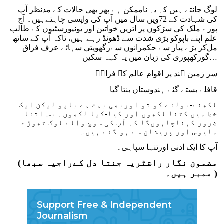
لوگ جانتے ہیں کہ یہ ناممکن ہے پھر بھی حالات کے مدنظر آپ
کی شہادت کے 72ویں سال میں آپ کی واپسی چاہتےہیں۔ آج
پورے ملک کی سڑکوں پر اتریں خواتین اور یونیورسٹیوں کے طالب
علم اپنے باپوکو بڑی شدت سے ڈھونڈ رہے ہیں، تاکہ آپ کے ساتھ
مل‌کر بڑے پیار سے حکمرانوں سےرگھوپتی سہائے عرف فراق
گورکھپوری کی زبان میں یہ کہہ سکیں…
سر زمین ہند پر اقوام عالم کے فراقؔ
قافلے بستے گئے ہندوستاں بنتا گیا
لکھنے-بولنے کو تو اوربھی بہت ہے باپو لیکن ایک
خط میں کتنا لکھوں اور کیا-کیا لکھوں۔ بس اتنا
ضرور کہناچاہوں‌گا کہ آپ کی سوچ والے لوگ تھوڑے
مایوس اور پریشان سے ہو گئے ہیں۔
آپ کا ایک ادنی اورتنہا سپاہی۔
(مضمون نگار راشٹریہ جنتا دل کےراجیہ سبھا
ممبر ہیں۔ )
Support Free & Independent
Journalism