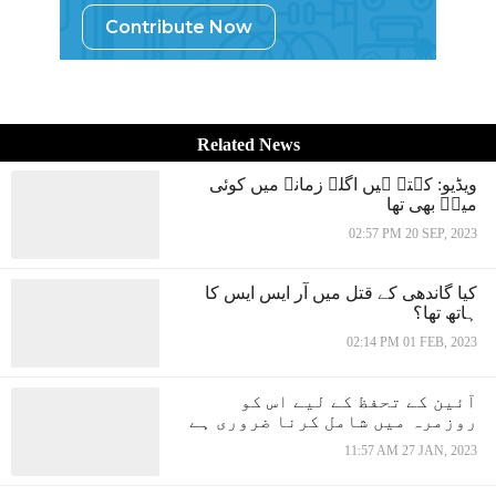
Contribute Now
Related News
ویڈیو: کہتے ہیں اگلے زمانے میں کوئی
میرؔ بھی تھا
02:57 PM 20 SEP, 2023
کیا گاندھی کے قتل میں آر ایس ایس کا
ہاتھ تھا؟
02:14 PM 01 FEB, 2023
آئین کے تحفظ کے لیے اس کو
روزمرہ میں شامل کرنا ضروری ہے
11:57 AM 27 JAN, 2023