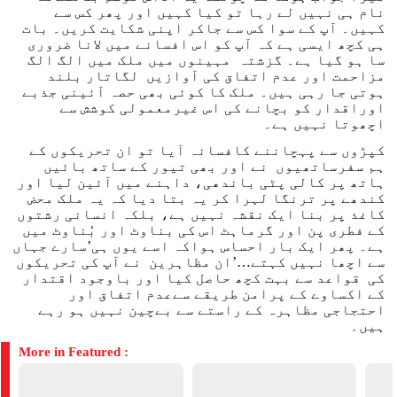
نام ہی نہیں لے رہا تو کیا کہیں اور پھر کس سے
کہیں۔ آپ کے سوا کس سے جاکر اپنی شکایت کریں۔ بات
ہی کچھ ایسی ہے کہ آپ کو اس افسانے میں لانا ضروری
سا ہو گیا ہے۔ گزشتہ مہینوں میں ملک میں الگ الگ
مزاحمت اور عدم اتفاق کی آوازیں لگاتار بلند
ہوتی جا رہی ہیں۔ ملک کا کوئی بھی حصہ آئینی جذبے
اوراقدار کو بچانے کی اس غیرمعمولی کوشش سے
اچھوتا نہیں ہے۔
کپڑوں سے پہچاننے کافسانہ آیا تو ان تحریکوں کے
ہم سفرساتھیوں نے اور بھی تیور کے ساتھ بائیں
ہاتھ پر کالی پٹی باندھی، داہنے میں آئین لیا اور
کندھے پر ترنگا لہرا کر یہ بتا دیا کہ یہ ملک محض
کاغذ پر بنا ایک نقشہ نہیں ہے، بلکہ انسانی رشتوں
کے فطری پن اور گرماہٹ اس کی بناوٹ اور بُناوٹ میں
ہے۔ پھر ایک بار احساس ہواکہ اسے یوں ہی’سارے جہاں
سے اچھا نہیں کہتے…’ان مظاہرین نے آپ کی تحریکوں
کی قواعد سے بہت کچھ حاصل کیا اور باوجود اقتدار
کے اکساوے کے پرامن طریقے سےعدم اتفاق اور
احتجاجی مظاہرہ کے راستے سے بےچین نہیں ہو رہے
ہیں۔
More in Featured :