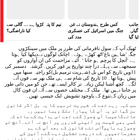
 جانب
کس طرح ہندوستان نے غزہ
نیم کا پتہ کڑوا ہے … گالی سے
گیارہ
جنگ میں اسرائیل کی عسکری
کیا ناراضگی؟
ا گیا
مدد کی
ٹھیک آپ کے سول نافرمانی کی طرز پر ملک میں سینکڑوں
جگہ’شاہین باغ’اٹھ کھڑے ہوئے۔ اچانک لوگوں نےدیکھا کیا ہوتا
ہے ‘آنچل کا پرچم ہو جانا ‘۔آئیے مزاحمت کی ان آوازوں کو
سمجھنے سے پہلے ذرا چند تواریخ پر غور کریں۔گزشتہ دسمبر کی
11ویں تاریخ کو اس بل (شہریت ترمیم بل)کو راجیہ سبھا میں
پیش ہونا تھا۔ 10 تاریخ کی شام سے ہی ملک بھر سے فون آنے
لگے۔ کچھ آشنا لیکن زیادہ تر کالر ایسے تھے جن کو میں ذاتی طور
پر جانتا نہیں تھا۔ ملک کے مختلف حصوں سے آئے ان فون کال
میں زبان کےتنوع کے باوجود تشویش ایک جیسی تھیں۔
سب کہہ رہے تھے کہ شہریت ترمیم کا یہ بل اگر قانون
بن گیا تو یہ آپ کا پیارا ملک ویسا نہیں رہ
جائے‌گاجیسا آپ چھوڑ گئے تھے اس ہدایت کے ساتھ کہ
کسی بھی قیمت پر آئینی قدروں پر آنچ نہ آئے۔آنچ تو
چھوڑیے باپو!اس نئے قانون کے بعد آپ کے ہم
سفرساتھیوں کے ذریعے تشکیل دیے گئے آئین کی
تمہید بیگانی سی لگ رہی ہے اور کئی آئینی اقدار و