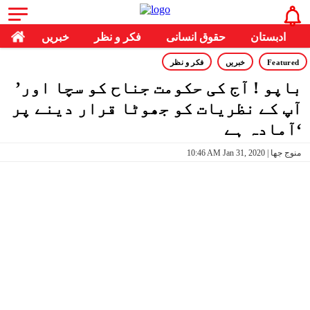
ادبستان
حقوق انسانی
فکر و نظر
خبریں
Featured
خبریں
فکر و نظر
’باپو ! آج کی حکومت جناح کو سچا اور
آپ کے نظریات کو جھوٹا قرار دینے پر
آمادہ ہے‘
10:46 AM Jan 31, 2020 | منوج جھا